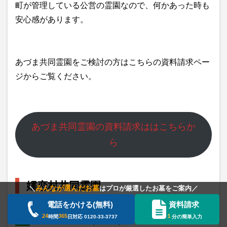
町が管理している公営の霊園なので、何かあった時も
安心感があります。
あづま共同霊園をご検討の方はこちらの資料請求ペー
ジからご覧ください。
あづま共同霊園の資料請求ははこちらか
ら
嬬恋村共同霊園
みんなが選んだお墓
＼
はプロが厳選したお墓をご案内／
電話をかける(無料)
資料請求
24
365
１
時間
日対応
0120-33-3737
分の簡単入力
嬬恋村共同霊園(一般墓)
PR