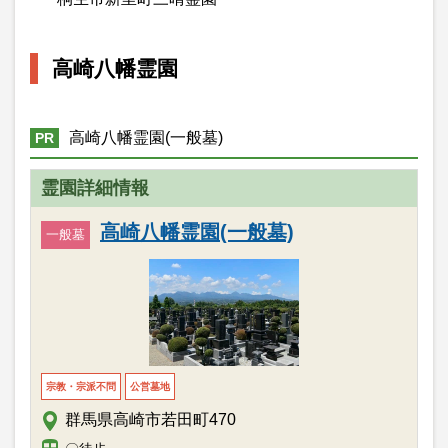
高崎八幡霊園
高崎八幡霊園(一般墓)
PR
霊園詳細情報
高崎八幡霊園(一般墓)
一般墓
宗教・宗派不問
公営墓地
群馬県高崎市若田町470