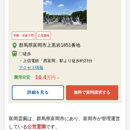
宗教・宗派不問
公営墓地
群馬県富岡市上黒岩1851番地
〇徒歩
・上信電鉄「西富岡」駅より徒歩約23分
アクセス情報
16.4
費用目安
万円～
詳細を見る
無料で資料請求する
富岡霊園は、群馬県富岡市にあり、富岡市が管理運営
している
公営霊園
です。