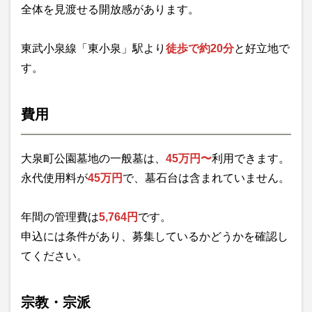
全体を見渡せる開放感があります。
東武小泉線「東小泉」駅より
徒歩で約20分
と好立地で
す。
費用
大泉町公園墓地の一般墓は、
45万円〜
利用できます。
永代使用料が
45万円
で、墓石台は含まれていません。
年間の管理費は
5,764円
です。
申込には条件があり、募集しているかどうかを確認し
てください。
宗教・宗派