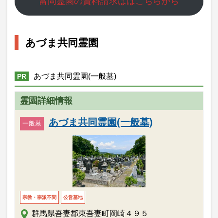
富岡霊園の資料請求ははこちらから
あづま共同霊園
あづま共同霊園(一般墓)
PR
霊園詳細情報
あづま共同霊園(一般墓)
一般墓
宗教・宗派不問
公営墓地
群馬県吾妻郡東吾妻町岡崎４９５