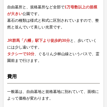
自由墓所と、規格墓所など全部で
1万母数以上の規模
が大きい
公園です。
墓石の種類は様式と和式に区別されていますので、整
然と並んでいて美しい光景です。
JR群馬「八幡」駅下より徒歩約30分
と、歩いていく
には少し遠いです。
タクシーで10分
、ぐるりん少林山線というバスで、霊
園前まで行けます。
費用
一般墓は、自由墓地と規格墓地に別れていて、面積に
よって価格が変わります。