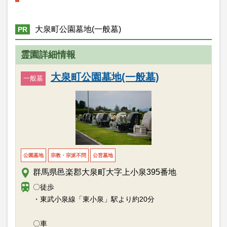
大泉町公園墓地(一般墓)
PR
霊園詳細情報
大泉町公園墓地(一般墓)
一般墓
公園墓地
宗教・宗派不問
公営墓地
群馬県邑楽郡大泉町大字上小泉395番地
〇徒歩
・東武小泉線「東小泉」駅より約20分
〇車