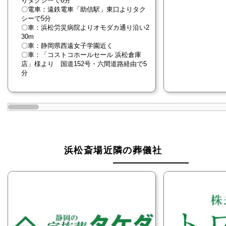
りタクシーで6分
〇電車：遠鉄電車「助信駅」東口よりタク
シーで5分
〇車：浜松労災病院よりオモダカ通り沿い2
30m
〇車：静岡県西遠女子学園近く
〇車：「コストコホールセール 浜松倉庫
店」様より 国道152号・六間道路経由で5
分
浜松斎場近隣の葬儀社