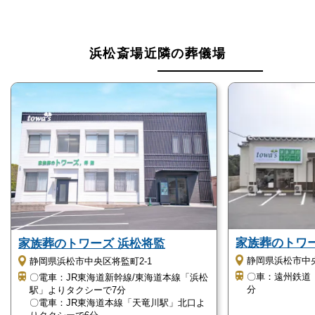
浜松斎場近隣の葬儀場
家族葬のトワ
家族葬のトワーズ 浜松将監
静岡県浜松市中央
静岡県浜松市中央区将監町2-1
〇車：遠州鉄道
〇電車：JR東海道新幹線/東海道本線「浜松
分
駅」よりタクシーで7分
〇電車：JR東海道本線「天竜川駅」北口よ