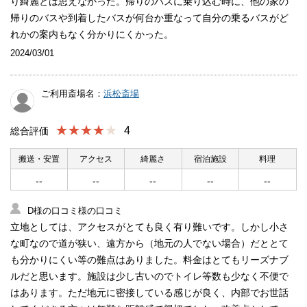
り綺麗とは思えなかった。帰りのバスに乗り込む時に、他の家の
帰りのバスや到着したバスが何台か重なって自分の乗るバスがど
れかの案内もなく分かりにくかった。
2024/03/01
ご利用斎場名：
浜松斎場
★★★★
4
総合評価
搬送・安置
アクセス
綺麗さ
宿泊施設
料理
--
--
--
--
--
D様の口コミ様の口コミ
立地としては、アクセスがとても良く有り難いです。しかし小さ
な町なので道が狭い、遠方から（地元の人でない場合）だととて
も分かりにくい等の難点はありました。料金はとてもリーズナブ
ルだと思います。施設は少し古いのでトイレ等数も少なく不便で
はあります。ただ地元に密接している感じが良く、内部でお世話