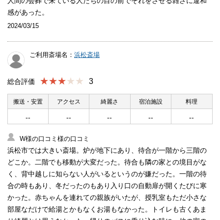
人間の会葬で来ている人たちの目の前でそれをさせる雑さに違和
感があった。
2024/03/15
ご利用斎場名：
浜松斎場
★★★
3
総合評価
搬送・安置
アクセス
綺麗さ
宿泊施設
料理
--
--
--
--
--
W様の口コミ様の口コミ
浜松市では大きい斎場。炉が地下にあり、待合が一階から三階の
どこか。二階でも移動が大変だった。待合も隣の家との境目がな
く、背中越しに知らない人がいるというのが嫌だった。一階の待
合の時もあり、冬だったのもあり入り口の自動扉が開くたびに寒
かった。赤ちゃんを連れての親族がいたが、授乳室もただ小さな
部屋なだけで給湯とかもなくお湯もなかった。トイレも古くあま