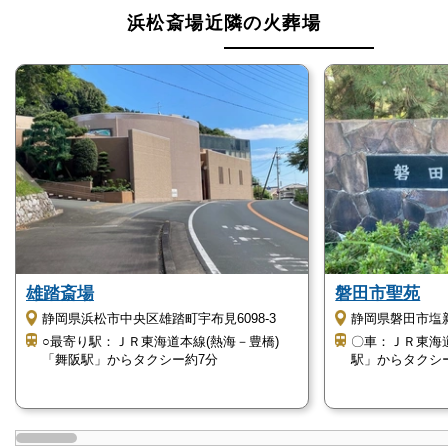
浜松斎場近隣の火葬場
雄踏斎場
磐田市聖苑
静岡県浜松市中央区雄踏町宇布見6098-3
静岡県磐田市塩新田
○最寄り駅：ＪＲ東海道本線(熱海－豊橋)
〇車：ＪＲ東海
「舞阪駅」からタクシー約7分
駅」からタクシー