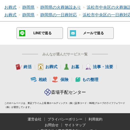
お葬式
静岡県
静岡県の火葬施設あり
浜松市中央区の火葬施
お葬式
静岡県
静岡県の一日葬対応
浜松市中央区の一日葬対
LINEで送る
メールで送る
みんなが選んだサービス一覧
終活
お葬式
お墓
法事・法要
相続
保険
もの整理
斎場手配センター
このホームページは、東証プライム上場 燦ホールディングス（株）[証券コード：9628] グループのライフフォワード
（株）が運営しています。
運営会社
プライバシーポリシー
利用規約
お問合せ
サイトマップ