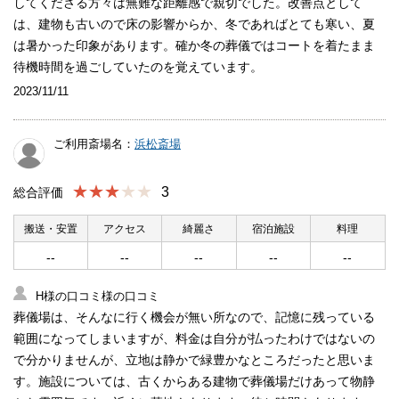
してくださる方々は無難な距離感で親切でした。改善点として
は、建物も古いので床の影響からか、冬であればとても寒い、夏
は暑かった印象があります。確か冬の葬儀ではコートを着たまま
待機時間を過ごしていたのを覚えています。
2023/11/11
ご利用斎場名：
浜松斎場
★★★
3
総合評価
搬送・安置
アクセス
綺麗さ
宿泊施設
料理
--
--
--
--
--
H様の口コミ様の口コミ
葬儀場は、そんなに行く機会が無い所なので、記憶に残っている
範囲になってしまいますが、料金は自分が払ったわけではないの
で分かりませんが、立地は静かで緑豊かなところだったと思いま
す。施設については、古くからある建物で葬儀場だけあって物静