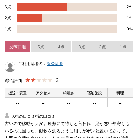
3点
2件
2点
1件
1点
0件
投稿日順
5点
4点
3点
2点
1点
ご利用斎場名：
浜松斎場
★★
2
総合評価
搬送・安置
アクセス
綺麗さ
宿泊施設
料理
--
--
--
--
--
X様の口コミ様の口コミ
古いので移動が大変。座敷にて待ちと言われ、足が悪い年寄りも
いるのに困った。動物を測るように測りがボンと置いてあって、