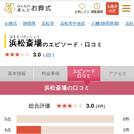
お急ぎ
の方
お気に入り
閲覧履歴
お葬式
静岡県
浜松市
浜松市中央区
八幡(静岡県)駅
浜松
はままつさいじょう
浜松斎場
のエピソード・口コミ
3.0
★★★
(
4件
)
エピソード
基本情報
料金事例
アクセス
口コミ
浜松斎場の口コミ
3.0
総合評価
★★★
(4件)
5点
0件
4点
1件