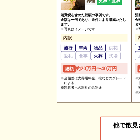
葬儀
火葬・直葬
消費税を含めた総額の事例です。
消
金額は一例であり、条件により増減いたし
金
ます。
ま
※写真はイメージです
※
内訳
施行
車両
物品
供花
返礼
食事
火葬
式場
約20万円〜40万円
総額
※金額差は火葬場料金、棺などのグレード
※
による。
※宗教者への謝礼のみ別途
※
他で散見