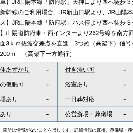
車】JR山陽本線「防府駅」天神口より西へ徒歩３
新幹線のご利用場合、JR新山口駅より、JR山陽
ス】JR山陽本線「防府駅」バス停より西へ徒歩３
】山陽道防府東・西インターより262号線を南方
面3ｋｍ佐波交差点を直進 3つめ（高架下）信号
200ｍ （高架下一方通行）
-
-
体あずかり
付き添い可
-
-
の仮眠可
浴室あり
-
-
場あり
一日葬対応
-
-
あり
公営斎場・葬儀場
‐」箇所は情報がないことを指します。詳細情報は直接、葬儀場・葬