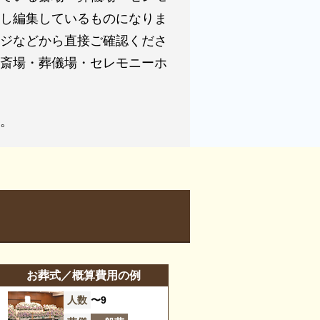
浴室
し編集しているものになりま
-
冷蔵庫
ジなどから直接ご確認くださ
斎場・葬儀場・セレモニーホ
-
バリアフリー意識
-
エレベーター
。
お葬式／概算費用の例
人数
〜9