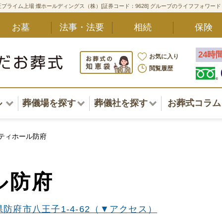
プライム上場 燦ホールディングス（株）[証券コード：9628] グループのライフフォワー
お墓
法事・法要
相続
保険
24時
お気に入り
閲覧履歴
ル
葬儀場を探す
葬儀社を探す
お葬式コラム
アル一覧
北海道
北海道
ティホール防府
東北・甲信越・北陸
東北・甲信越・北陸
ポート
ル防府
関東
関東
〜葬儀後まで
中部・東海
中部・東海
方
防府市八王子1-4-62（▼アクセス）