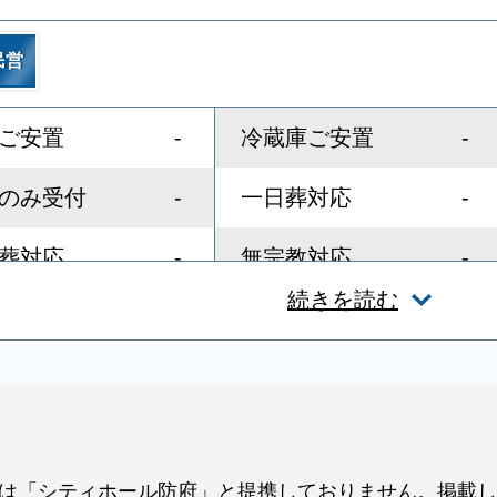
民営
-
-
ご安置
冷蔵庫ご安置
-
-
のみ受付
一日葬対応
-
-
葬対応
無宗教対応
続きを読む
-
-
スト教対応
友人葬対応
-
-
ディレクター
近隣有料駐車場
-
-
スペース
親族控室
は「シティホール防府」と提携しておりません。掲載し
-
-