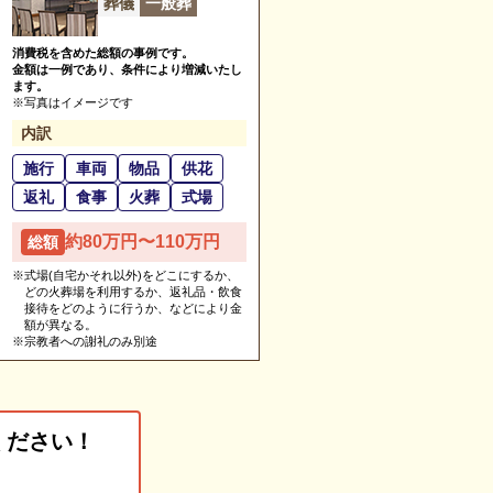
葬儀
一般葬
消費税を含めた総額の事例です。
金額は一例であり、条件により増減いたし
ます。
※写真はイメージです
内訳
施行
車両
物品
供花
返礼
食事
火葬
式場
約80万円〜110万円
総額
※式場(自宅かそれ以外)をどこにするか、
どの火葬場を利用するか、返礼品・飲食
接待をどのように行うか、などにより金
額が異なる。
※宗教者への謝礼のみ別途
ください！