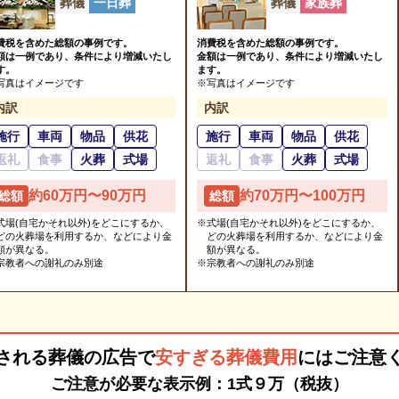
葬儀
一日葬
葬儀
家族葬
費税を含めた総額の事例です。
消費税を含めた総額の事例です。
額は一例であり、条件により増減いたし
金額は一例であり、条件により増減いたし
す。
ます。
写真はイメージです
※写真はイメージです
内訳
内訳
施行
車両
物品
供花
施行
車両
物品
供花
返礼
食事
火葬
式場
返礼
食事
火葬
式場
約60万円〜90万円
約70万円〜100万円
総額
総額
式場(自宅かそれ以外)をどこにするか、
※式場(自宅かそれ以外)をどこにするか、
どの火葬場を利用するか、などにより金
どの火葬場を利用するか、などにより金
額が異なる。
額が異なる。
宗教者への謝礼のみ別途
※宗教者への謝礼のみ別途
される葬儀の広告で
安すぎる葬儀費用
には
ご注意
ご注意が必要な表示例：1式９万（税抜）