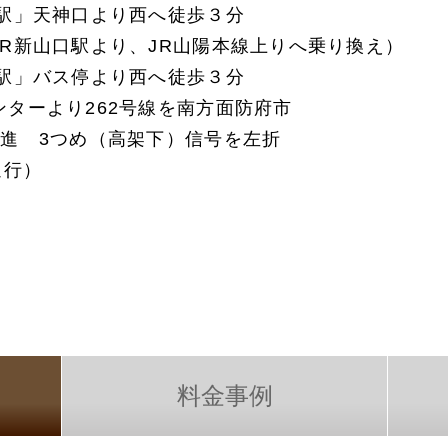
府駅」天神口より西へ徒歩３分
関西
関西
R新山口駅より、JR山陽本線上りへ乗り換え）
中国・四国
中国・四国
平均相場
府駅」バス停より西へ徒歩３分
ターより262号線を南方面防府市
九州・沖縄
九州・沖縄
直進 3つめ（高架下）信号を左折
通行）
料金事例