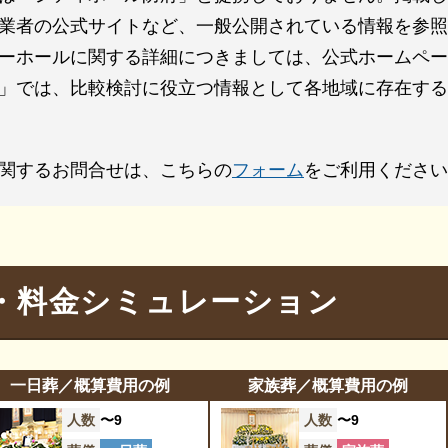
者控室
シャワー
業者の公式サイトなど、一般公開されている情報を参照
-
-
団
アメニティセット
ーホールに関する詳細につきましては、公式ホームペー
」では、比較検討に役立つ情報として各地域に存在する
-
-
ビ
多目的トイレ
-
-
トランス
ロビー
関するお問合せは、こちらの
フォーム
をご利用ください
-
-
カレーター
車椅子貸出し
・料金シミュレーション
一日葬／概算費用の例
家族葬／概算費用の例
人数
〜9
人数
〜9