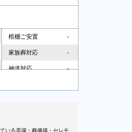
-
棺棚ご安置
-
家族葬対応
-
神道対応
-
社葬対応
-
音響、照明設備
-
宗教者控室
ている斎場・葬儀場・セレモ
-