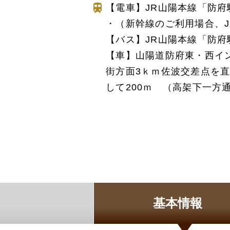
【電車】JR山陽本線「防
家族葬とは
・（新幹線のご利用場合、J
葬儀費用の
【バス】JR山陽本線「防
【車】山陽道防府東・西イン
街方面3ｋｍ佐波交差点を
して200ｍ （高架下一方
基本情報