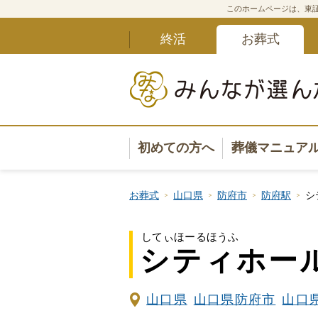
このホームページは、東証
終活
お葬式
初めての方へ
葬儀マニュア
葬儀マニュ
お葬式
山口県
防府市
防府駅
シ
葬儀安心サ
してぃほーるほうふ
シティホー
葬儀の準備
葬儀の選び
山口県
山口県防府市
山口県