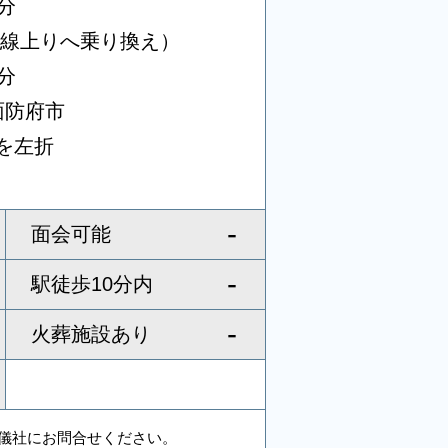
分
本線上りへ乗り換え）
分
面防府市
を左折
-
面会可能
-
駅徒歩10分内
-
火葬施設あり
儀社にお問合せください。