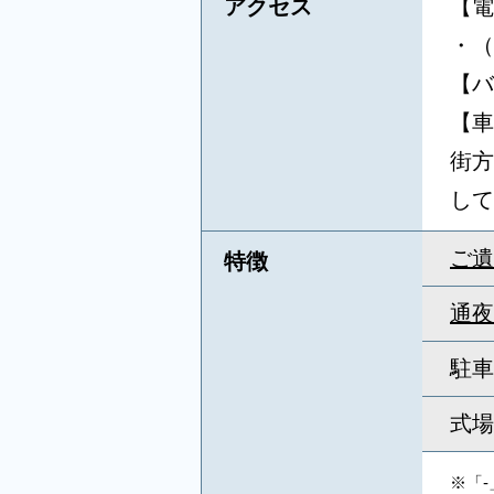
アクセス
【電
・（
【バ
【車
街方
して
ご遺
特徴
通夜
駐車
式場
※「