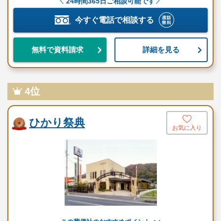
24時間365日ご相談可能です
動する費用は、人数と内容に応じて別料金がかかります。
今すぐ電話で相談する
ご希望やご予算に合わせた適正価格を見積るためには、人数・場
所（式場、火葬場）・宗教形式などを葬儀社と擦り合わせること
詳細を見る
無料で資料請求
が必須ですので、遠慮なくお電話でお問合せください。
吉祥はぶりのこだわり
4位
吉祥はぶりは、葬儀を「人生の総仕上げ」と捉え、形式よりも故
ひかり祭典
人と遺族の想いを重視したオーダーメイド葬儀を提供していま
お気に入り
す。
下請けを使わず、担当者が最初から最後まで寄り添うことで信頼
と安心の葬儀を実現しています。
会館を持たない柔軟な体制により、費用と心の負担を軽減し、唯
一無二の「その人らしい葬儀」を創り出しています。
吉祥はぶりの理念とメッセージ