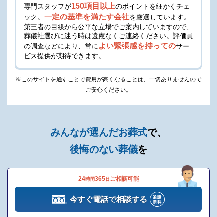
150項目以上
専門スタッフが
のポイントを細かくチェ
一定の基準を満たす会社
ック。
を厳選しています。
第三者の目線から公平な立場でご案内していますので、
葬儀社選びに迷う時は遠慮なくご連絡ください。
評価員
よい緊張感を持っての
の調査などにより、常に
サー
ビス提供が期待できます。
※このサイトを通すことで費用が高くなることは、一切ありませんので
ご安心ください。
みんなが選んだお葬式
で、
後悔のない葬儀
を
24
365
ご相談可能
時間
日
今すぐ電話で相談する