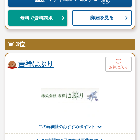
プランに含まれる設備・サービス
詳細を見る
無料で資料請求
霊柩車
お棺
施行管理費
3位
スタッフ2名
司会者
吉祥はぶり
遺影写真
お気に入り
祭壇
お焼香セット
枕飾り
式進行
マイク設備
接待婦1名
受付設備
この葬儀社のおすすめポイント
※セットプランに含まれない内容、飲食接待費（料理、飲物、返
礼品、式場料、火葬場関係費、宗教者費用など）諸条件により変