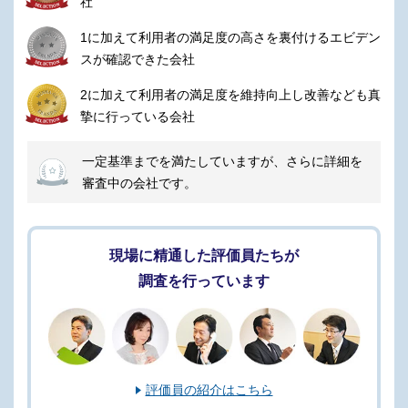
社
搬送手配に対応しています。
1に加えて利用者の満足度の高さを裏付けるエビデン
葬儀の流れがわからず戸惑っているご家族にも、経験豊かなスタ
スが確認できた会社
ッフが状況に応じたアドバイスを提供します。
2に加えて利用者の満足度を維持向上し改善なども真
どんな時間でも「すぐに頼れる人がいる」ことが、ご遺族の心を
摯に行っている会社
支える大きな安心感となっています。
一定基準までを満たしていますが、さらに詳細を
ご相談、お見積りは無料で承ります。
審査中の会社です。
24時間365日受付（年中無休）
宗旨・宗派・規模にあわせて様々な葬儀に対応いたします。
現場に精通した評価員たちが
調査を行っています
評価員の紹介はこちら