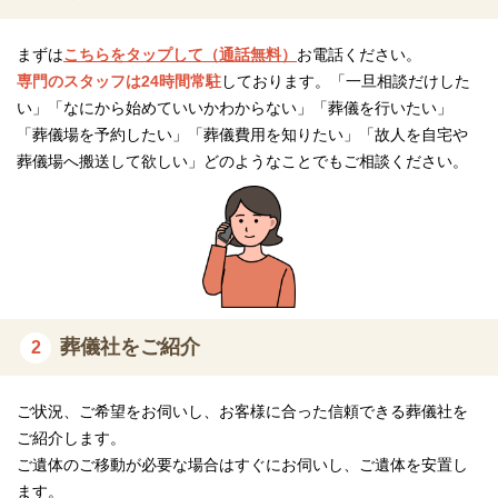
いも最後まで伝わりやすいのが特長です。
まずは
こちらをタップして（通話無料）
お電話ください。
外注任せにしないことで、責任の所在も明確になり、きめ細かな
専門のスタッフは24時間常駐
しております。「一旦相談だけした
対応と一貫性のあるサービスを可能にしています。
い」「なにから始めていいかわからない」「葬儀を行いたい」
「葬儀場を予約したい」「葬儀費用を知りたい」「故人を自宅や
会館を持たない選択が生む“自由度”と“負担軽
葬儀場へ搬送して欲しい」どのようなことでもご相談ください。
減”
一般的な葬儀社とは異なり、吉祥はぶりは自社会館を所有しない
方針を貫いています。
これは単なる経費削減ではなく、式場の選択肢を広げ、希望に応
葬儀社をご紹介
2
じて「ご自宅」や「地域の集会所」「提携ホール」など、より自
由で柔軟な葬儀を実現するためです。
ご状況、ご希望をお伺いし、お客様に合った信頼できる葬儀社を
また、施設維持費の分を価格に転嫁せず、明朗な料金体系で遺族
ご紹介します。
の経済的負担も軽減しています。
ご遺体のご移動が必要な場合はすぐにお伺いし、ご遺体を安置し
ます。