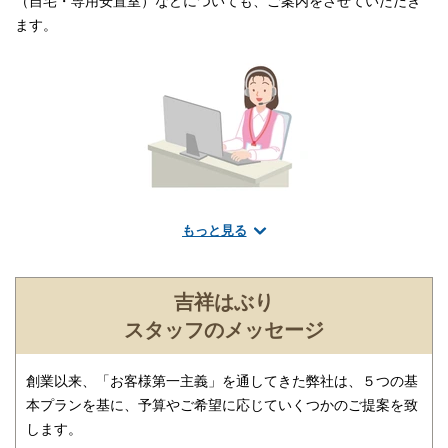
（自宅・専用安置室）などについても、ご案内をさせていただき
ます。
もっと見る
葬儀のことなら何でもお任せください
ご希望にあわせて葬儀の段取りを進行いたします。火葬場、式
場、霊柩車などの手配をはじめ、必要な葬具（祭壇、棺、ドライ
吉祥はぶり
アイス）などを、ご希望にあわせてご用意いたします。また、市
スタッフのメッセージ
区役所への死亡届なども代行できます。まずはお電話ください。
創業以来、「お客様第一主義」を通してきた弊社は、５つの基
本プランを基に、予算やご希望に応じていくつかのご提案を致
します。