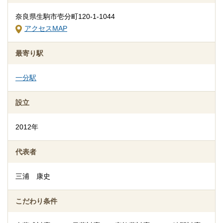
追加料金の心配がない総額費用を提示します
奈良県生駒市壱分町120-1-1044
人数・式場・火葬場などの各種条件やご要望、ご事情にあわせ
アクセスMAP
て、お見積りを作成いたします。葬儀を施行する前に総額費用を
ご確認いただき、それぞれの内訳をご説明します。その上で葬儀
最寄り駅
費用の総額にご納得いただいてから施行いたしますのでご安心く
ださい。
一分駅
設立
2012年
代表者
三浦 康史
こだわり条件