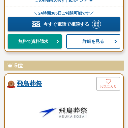
この葬儀社のおすすめポイント
葬儀という行為に、正解はありません。
24時間365日ご相談可能です
しかし、そこにある“想い”には嘘がつけません。
今すぐ電話で相談する
吉祥はぶりの理念は「お客様が考える以上に、お客様のことを考
える」ことです。
詳細を見る
無料で資料請求
葬儀という一度きりの儀式に対して、業務としてではなく“心の仕
事”として向き合っています。
5位
価格や見た目以上に、残された家族が「よかった」と思えるかど
うかを最も大切にしており、“どのように送るか”よりも、“その人
らしさをどう表すか”に全力を注ぎます。
飛鳥葬祭
お気に入り
ご家族が「自分たちの気持ちをちゃんと届けられた」と思えるよ
う、丁寧なヒアリングと提案を繰り返し、一つひとつの葬儀を心
を込めて創り上げていきます。
それは、送る人にとってもまた、新たな一歩となるような“癒しの
場”であると信じているからです。