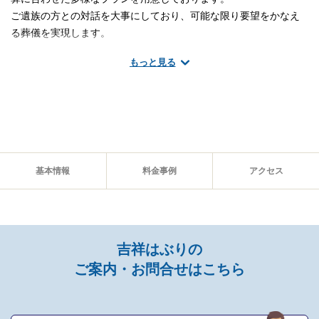
ご遺族の方との対話を大事にしており、可能な限り要望をかなえ
る葬儀を実現します。
もっと見る
※掲載情報は、葬儀事業者の公式サイトなど、2025年6月3日時点
で、一般公開されている情報を参照し編集したものです。
直葬（火葬）プラン（120,000円～）（税抜）
プランに含まれる設備・サービス
基本情報
料金事例
アクセス
病院へのお迎え
火葬場までのお車
ドライアイス（一日分）
枕飾り（ローソク、線香、仏衣など）
吉祥はぶりの
お棺
ご案内・お問合せはこちら
安置料金一日分（付き添い不可）
施行管理費
追加オプション