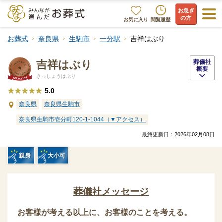
お急ぎ
の方
お気に入り
閲覧履歴
お葬式
奈良県
生駒市
一分駅
吉祥はぶり
吉祥はぶり
葬儀社
概要
きっしょうはぶり
★★★★★
5.0
奈良県
奈良県生駒市
奈良県生駒市壱分町120-1-1044（▼アクセス）
最終更新日：
2026年02月08日
親身
大小可
葬儀社メッセージ
お客様が考える以上に、お客様のことを考える。