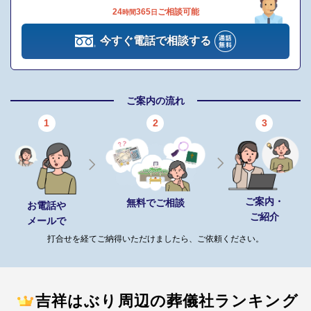
24
365
ご相談可能
時間
日
生花飾り
今すぐ電話で相談する
※セットプランに含まれない内容、飲食接待費（料理、飲物、返
礼品、式場料、火葬場関係費、宗教者費用など）諸条件により変
動する費用は、人数と内容に応じて別料金がかかります。
ご案内の流れ
ご希望やご予算に合わせた適正価格を見積るためには、人数・場
1
2
3
所（式場、火葬場）・宗教形式などを葬儀社と擦り合わせること
が必須ですので、遠慮なくお電話でお問合せください。
一日葬プラン（230,000円～）（税抜）
ご案内・
無料でご相談
お電話や
ご紹介
プランに含まれる設備・サービス
メールで
打合せを経てご納得いただけましたら、ご依頼ください。
病院へのお迎え
火葬場までのお車
ドライアイス（一日分）
遺影写真
吉祥はぶり周辺の葬儀社ランキング