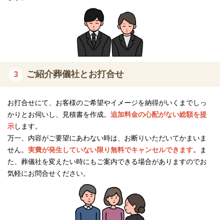
吉祥はぶりののおすすめポイント
吉祥はぶりは、追加費用の不安を解消する明瞭な定額プランを用
意し、丁寧な説明で安心を提供しています。
自社生花店による高品質な花祭壇は、価格以上の美しさと柔軟な
個別対応が特長です。
ご紹介葬儀社とお打合せ
3
さらに、年中無休・24時間体制で葬儀相談や搬送に対応し、遺族
お打合せにて、お客様のご希望やイメージを納得がいくまでしっ
に寄り添った迅速なサポートを実現しています。
かりとお伺いし、見積書を作成。
追加料金の心配がない総額を提
示
します。
“明瞭・安心”を支えるプラン設計と価格設定
万一、内容がご要望にあわない時は、お断りいただいてかまいま
せん。
実費が発生していない限り無料でキャンセルできます。
ま
葬儀の費用は、突然のことでもあり不安がつきまといます。
た、葬儀社を変えたい時にもご案内できる場合がありますのでお
吉祥はぶりでは、必要なサービスを含んだ5つの定額プランを用意
気軽にお問合せください。
し、価格の見える化を徹底しています。
「知らない間に追加料金が…」といった心配がなく、説明も丁寧
です。