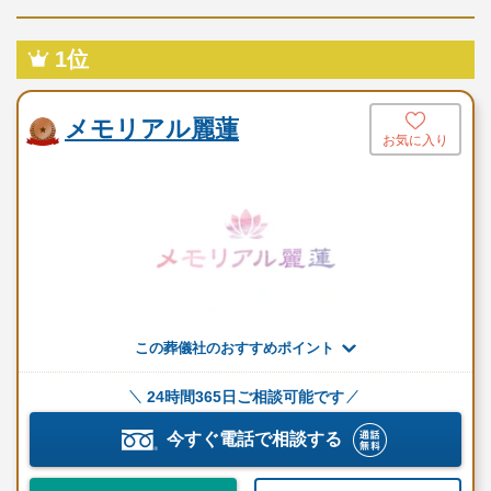
お棺
施行管理費
スタッフ1名
1位
花祭壇
お焼香セット
メモリアル麗蓮
枕飾り
お気に入り
※セットプランに含まれない内容、飲食接待費（料理、飲物、返
礼品、式場料、火葬場関係費、宗教者費用など）諸条件により変
動する費用は、人数と内容に応じて別料金がかかります。
ご希望やご予算に合わせた適正価格を見積るためには、人数・場
所（式場、火葬場）・宗教形式などを葬儀社と擦り合わせること
が必須ですので、遠慮なくお電話でお問合せください。
この葬儀社のおすすめポイント
家族葬プラン（250,000円～）（税抜）
24時間365日ご相談可能です
今すぐ電話で相談する
プランに含まれる設備・サービス
病院へのお迎え