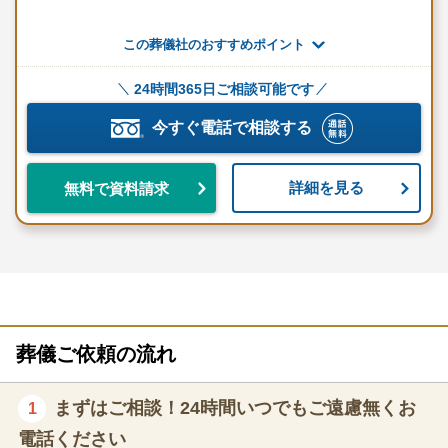
“葬儀は人生の総仕上げ”と捉えた完全オーダー
この葬儀社のおすすめポイント
メイド対応
24時間365日ご相談可能です
葬儀はただ形式的に執り行う儀式ではなく、故人の人生を丁寧に
今すぐ電話で相談する
紐解き、遺族の想いを深く反映させるべき時間です。
吉祥はぶりでは、テンプレートに沿った施行ではなく、家族ごと
詳細を見る
無料で資料請求
の「ありがとう」をどう表現するかを一緒に考え、形にすること
に徹底してこだわります。
一人ひとりの歩みと個性、遺族の想いを反映させた、唯一無二
の“人生の物語”としての葬儀がここにはあります。
下請けを使わず、担当者が最初から最後まで伴
走
葬儀ご依頼の流れ
葬儀の打ち合わせから施行・アフターサポートまで、すべて自社
まずはご相談！24時間いつでもご遠慮無くお
1
スタッフが一貫して対応しています。
電話ください
葬儀に不慣れな遺族でも安心して任せることができ、担当者の想