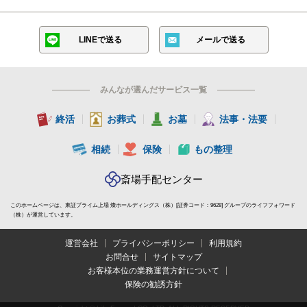
LINEで送る
メールで送る
みんなが選んだサービス一覧
終活
お葬式
お墓
法事・法要
相続
保険
もの整理
斎場手配センター
このホームページは、東証プライム上場 燦ホールディングス（株）[証券コード：9628] グループのライフフォワード
（株）が運営しています。
運営会社
プライバシーポリシー
利用規約
お問合せ
サイトマップ
お客様本位の業務運営方針について
保険の勧誘方針