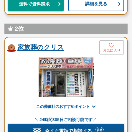
詳細を見る
無料で資料請求
火葬場までのお車
お棺
施行管理費
スタッフ1名
2位
花祭壇
お焼香セット
家族葬のクリス
枕飾り
お気に入り
遺影写真
式進行
※セットプランに含まれない内容、飲食接待費（料理、飲物、返
礼品、式場料、火葬場関係費、宗教者費用など）諸条件により変
動する費用は、人数と内容に応じて別料金がかかります。
ご希望やご予算に合わせた適正価格を見積るためには、人数・場
この葬儀社のおすすめポイント
所（式場、火葬場）・宗教形式などを葬儀社と擦り合わせること
が必須ですので、遠慮なくお電話でお問合せください。
24時間365日ご相談可能です
一般葬プラン（350,000円～）（税抜）
今すぐ電話で相談する