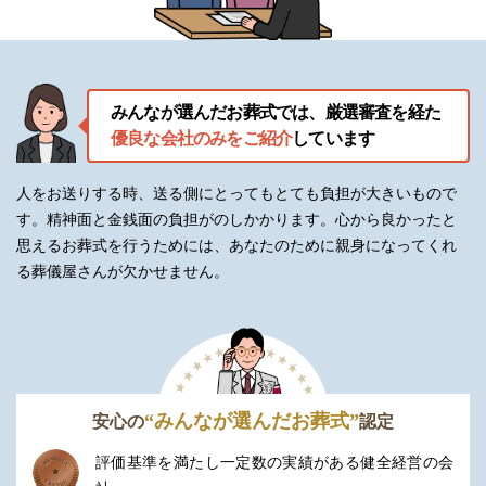
価格に対して何が含まれているのかが明確なので、遺族は安心し
て希望にあったプランを選ぶことができます。
自社直営の生花店「花かんざし」による高品質
みんなが選んだお葬式では、厳選審査を経た
な花祭壇
優良な会社のみをご紹介
しています
花は、葬儀において故人を象徴する大切な存在です。
人をお送りする時、送る側にとってもとても負担が大きいもので
吉祥はぶりは自社の生花店を併設しており、花材の質や量を他社
す。精神面と金銭面の負担がのしかかります。
心から良かったと
よりも高水準で提供できる点が強みです。
思えるお葬式を行うためには、あなたのために親身になってくれ
る葬儀屋さんが欠かせません。
同じ価格帯であっても、そのボリュームや構成の美しさには定評
があり、故人らしさを演出するための色合いやデザインも、オー
ダーメイドで対応可能です。
年中無休・24時間体制での迅速なサポート対応
“みんなが選んだお葬式”
安心の
認定
大切な人の死は予期できないものです。
評価基準を満たし一定数の実績がある健全経営の会
深夜・早朝を問わず、吉祥はぶりは24時間365日体制で電話相談と