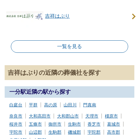
吉祥はぶり
一覧を見る
吉祥はぶりの近隣の葬儀社を探す
一分駅近隣の駅から探す
白庭台
平群
高の原
山田川
門真南
奈良市
大和高田市
大和郡山市
天理市
橿原市
桜井市
五條市
御所市
生駒市
香芝市
葛城市
宇陀市
山辺郡
生駒郡
磯城郡
宇陀郡
高市郡