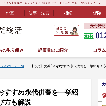
プライム上場 燦ホールディングス（株）[証券コード：9628] グループのライフフォワー
お墓
法事・法要
相続
保険
受付時間:8
ちの取り組み
評価員のご紹介
コラム
リアのコラム一覧
【必見】横浜市のおすすめ永代供養を一挙紹介！
カ
ヤル
おすすめ永代供養を一挙紹
び方も解説