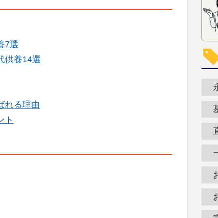
養7選
供養14選
ばれる理由
ント