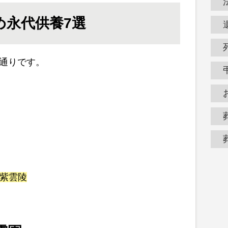
め永代供養7選
通りです。
 紫雲陵