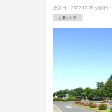
散骨
更新日：2022.10.28 公開日：2
お墓エリア
動画