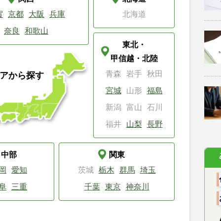
賀
京都
大阪
兵庫
北海道
奈良
和歌山
東北・
甲信越・北陸
青森
岩手
秋田
アから探す
宮城
山形
福島
新潟
富山
石川
福井
山梨
長野
中部
関東
岡
愛知
茨城
栃木
群馬
埼玉
阜
三重
千葉
東京
神奈川