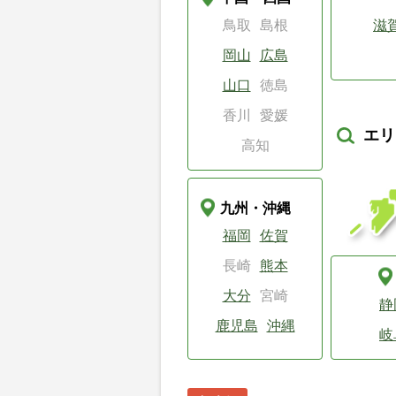
鳥取
島根
滋
岡山
広島
山口
徳島
香川
愛媛
エリ
高知
九州・沖縄
福岡
佐賀
長崎
熊本
大分
宮崎
静
鹿児島
沖縄
岐