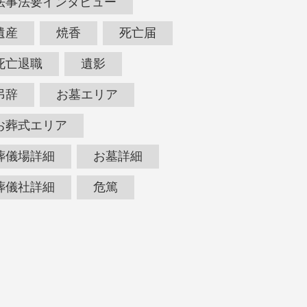
法事法要インタビュー
遺産
焼香
死亡届
死亡退職
遺影
弔辞
お墓エリア
お葬式エリア
葬儀場詳細
お墓詳細
葬儀社詳細
危篤