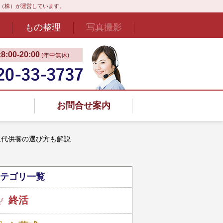
ド（株）が運営しています。
もの整理
写真撮影
:00‐20:00
(年中無休)
お問合せ案内
永代供養の選び方も解説
テゴリ一覧
終活