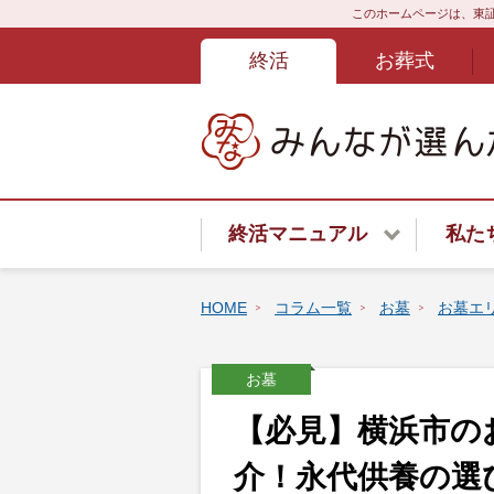
このホームページは、東証
終活
お葬式
終活マニュアル
私た
終活サービスご紹介
HOME
コラム一覧
お墓
お墓エ
終活はじめてガイド
お墓
終活あんしんよろず相談ダイ
【必見】横浜市の
遺言書
介！永代供養の選