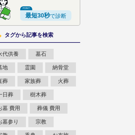
最短30秒
で診断
タグから記事を検索
永代供養
墓石
墓地
霊園
納骨堂
直葬
家族葬
火葬
一日葬
樹木葬
お墓 費用
葬儀 費用
お墓参り
宗教