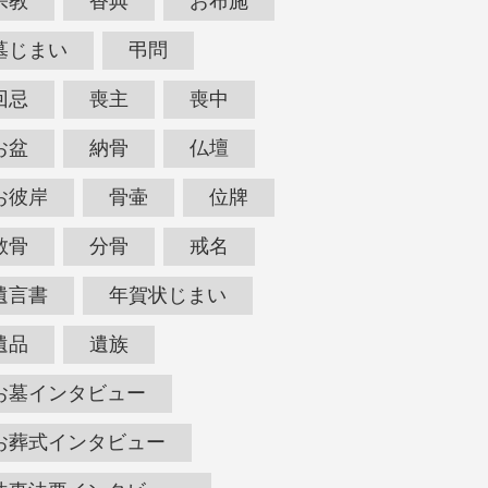
宗教
香典
お布施
墓じまい
弔問
回忌
喪主
喪中
お盆
納骨
仏壇
お彼岸
骨壷
位牌
散骨
分骨
戒名
遺言書
年賀状じまい
遺品
遺族
お墓インタビュー
お葬式インタビュー