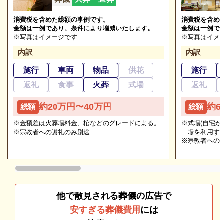
※2023/10/03時点
消費税を含めた総額の事例です。
消費税を含め
金額は一例であり、条件により増減いたします。
金額は一例で
※写真はイメージです
※写真はイメ
有田川町清水斎場の種類
内訳
内訳
ご相談は無料で承ります
施行
車両
物品
供花
施行
有田川町清水斎場の葬儀の種類をご紹介します。
非日常的な葬儀のこと。初めての方はもちろん、経験
返礼
食事
火葬
式場
返礼
のある方でもわからないことが多いものです。少しで
有田川町清水斎場の直葬・火葬式
約20万円〜40万円
約
総額
総額
も不安や心配事があれば、些細と思われることでも遠
慮なくご相談ください。相談によりイメージが浮かん
有田川町清水斎場は、直葬・火葬式に対応していま
※金額差は火葬場料金、棺などのグレードによる。
※式場(自宅
※宗教者への謝礼のみ別途
場を利用す
で理解が進めば、必要・不要の判断もつきやすくなり
す。
※宗教者への
ます。
直葬・火葬式とは、通夜・告別式をせず火葬のみを執
り行う葬儀形態です。
式典を省くことにより葬儀費用が抑えられ、お別れの
他で散見される葬儀の広告で
時間が短時間になるため、最も簡易な形式となってい
安すぎる葬儀費用
には
ます。