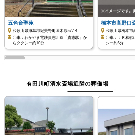
有田郡在住の方
五色台聖苑
橋本市高野口
有田川町清水斎場は有田郡有田川町が運営する斎場な
和歌山県海草郡紀美野町国木原577-4
和歌山県橋本市高
ので、有田川町の住民であれば火葬を安価で執り行え
〇車：わかやま電鉄貴志川線「貴志駅」か
〇車：ＪＲ和歌
らタクシー約10分
シー約6分
ます。
霊安室も完備しているため、自宅に遺体を安置するス
ペースがない方にもおすすめです。
有田川町清水斎場近隣の葬儀場
葬儀を同じ場所で済ませたい方
有田川町清水斎場には火葬場と式場が併設されている
ため、葬儀を一箇所で済ませたい方にもおすすめで
す。
通夜・告別式から火葬まで、葬儀の一通りがスムーズ
に進行でき、同じ館内の移動で済むため費用も身体的