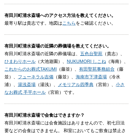
有田川町清水斎場へのアクセス方法を教えてください。
最寄り駅は貴志です。地図は
こちら
をご確認ください。
有田川町清水斎場の近隣の葬儀場を教えてください。
有田川町清水斎場の近隣の葬儀場は、
五色台聖苑
（貴志）、
ひまわりホール
（大池遊園）、
NUKUMORI しこね
（海南）、
これからのお葬式TAKUMI
（藤並）、
有田聖苑事務組合
（藤
並）、
フューネラル吉備
（藤並）、
海南市下津斎場
（冷水
浦）、
湯浅斎場
（湯浅）、
メモリアル四季典
（宮前）、
小さ
なお葬式 手平ホール
（宮前）です。
有田川町清水斎場で会食はできますか？
有田川町清水斎場には会食施設はありませんので、初七日法
要などの会食はできません。 和室においてもご飲食は禁止さ