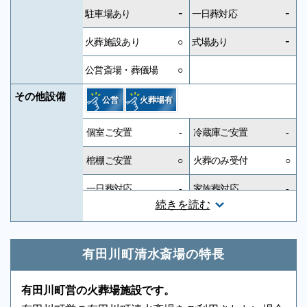
-
-
駐車場あり
一日葬対応
-
火葬施設あり
○
式場あり
公営斎場・葬儀場
○
その他設備
公営
火葬場有
個室ご安置
-
冷蔵庫ご安置
-
棺棚ご安置
○
火葬のみ受付
○
一日葬対応
-
家族葬対応
-
続きを読む
一般葬対応
-
無宗教対応
-
神道対応
-
キリスト教対応
-
有田川町清水斎場の特長
友人葬対応
-
社葬対応
-
有田川町営の火葬場施設です。
葬祭ディレクター
-
近隣有料駐車場
-