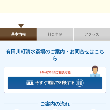
火葬炉を3基完備しています
有田川町清水斎場は、火葬炉を3基完備しています。
自宅から火葬場までは無料で葬送車を使用できるた
基本情報
料金事例
アクセス
め、非常に便利です。
待合ロビー・待合室を完備しています
有田川町清水斎場のご案内・お問合せはこち
ら
有田川町清水斎場は待合ロビー・待合室を完備してい
ます。
24
365
ご相談可能
時間
日
施設は無料で利用可能です。
今すぐ電話で相談する
通夜の夜の仮眠も可能なため、故人との最後の時間を
ゆっくり過ごすことができます。
葬儀後の火葬時間は約2時間かかるため、その間も待
ご案内の流れ
合室で身体を休めることができます。