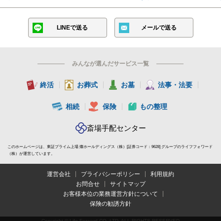
LINEで送る
メールで送る
みんなが選んだサービス一覧
終活
お葬式
お墓
法事・法要
相続
保険
もの整理
斎場手配センター
このホームページは、東証プライム上場 燦ホールディングス（株）[証券コード：9628] グループのライフフォワード
（株）が運営しています。
運営会社
プライバシーポリシー
利用規約
お問合せ
サイトマップ
お客様本位の業務運営方針について
保険の勧誘方針
Copyright © Life Forward CO.,LTD. ALL RIGHTS RESERVED