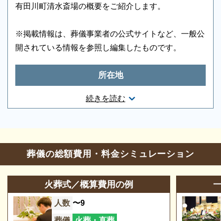
有田川町清水斎場の概要をご紹介します。
※掲載情報は、葬儀事業者の公式サイトなど、一般公
開されている情報を参照し編集したものです。
所在地
和歌山県有田郡有田川町大字清水1038番地8
続きを読む
葬儀のことなら何でもお任せください
お問合せ・営業時間
ご希望にあわせて葬儀の段取りを進めます。火葬場、
霊柩車などの手配をはじめ、必要な葬具（祭壇、棺、
葬儀の相談
0120-24-1234
ドライアイス）などを、ご希望にあわせてご用意いた
葬儀の総額費用・料金シミュレーション
します。また、市区役所への死亡届なども代行できま
参列等のお問合せ
0737-25-1598
す。まずはお電話ください。
火葬式／概算費用の例
営業時間
10:00～18:00
人数
〜9
定休日
1月1日、および1月2日
葬儀
火葬・直葬