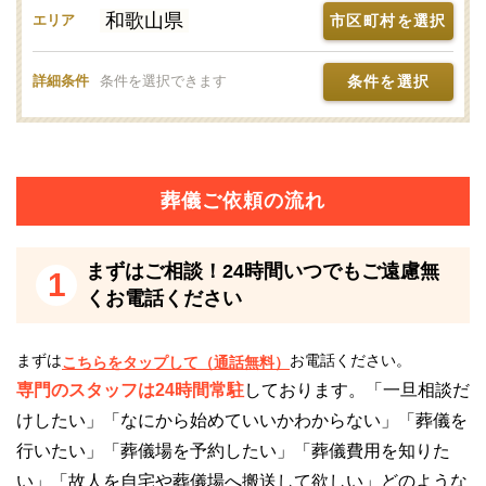
うことができます。
和歌山県
市区町村を選択
エリア
火葬の際の副葬品には、遺骨に影響を与えるものや爆
条件を選択
詳細条件
条件を選択できます
発の恐れがあるものなどは入れられません。
また、故人がペースメーカーを装着されている場合は
職員までお申し出ください。
葬儀ご依頼の流れ
有田川町清水斎場の安置施設について
まずはご相談！24時間いつでもご遠慮無
1
有田川町清水斎場は霊安室を完備しているため、遺体
くお電話ください
の安置が可能です。
自宅に遺体を安置するスペースがない場合にも、安心
まずは
お電話ください。
こちらをタップして（通話無料）
して利用できます。
専門のスタッフは24時間常駐
しております。「一旦相談だ
けしたい」「なにから始めていいかわからない」「葬儀を
遺体を納棺してからの搬入となるため、まずは葬儀社
行いたい」「葬儀場を予約したい」「葬儀費用を知りた
にご相談ください。
い」「故人を自宅や葬儀場へ搬送して欲しい」どのような