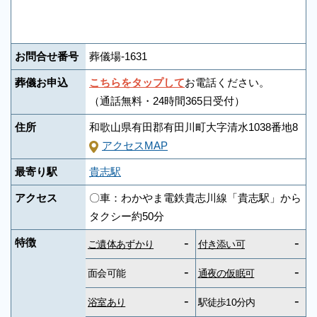
お問合せ番号
葬儀場-1631
葬儀お申込
こちらをタップして
お電話ください。
（通話無料・24時間365日受付）
住所
和歌山県有田郡有田川町大字清水1038番地8
アクセスMAP
最寄り駅
貴志駅
アクセス
〇車：わかやま電鉄貴志川線「貴志駅」から
タクシー約50分
-
-
特徴
ご遺体あずかり
付き添い可
-
-
面会可能
通夜の仮眠可
-
-
浴室あり
駅徒歩10分内