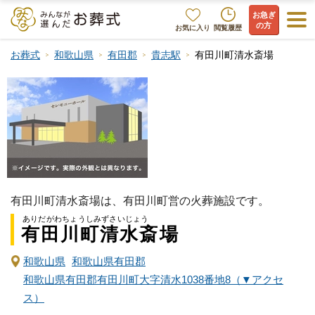
お急ぎ
の方
お気に入り
閲覧履歴
お葬式
和歌山県
有田郡
貴志駅
有田川町清水斎場
有田川町清水斎場は、有田川町営の火葬施設です。
ありだがわちょうしみずさいじょう
有田川町清水斎場
和歌山県
和歌山県有田郡
和歌山県有田郡有田川町大字清水1038番地8（▼アクセ
ス）