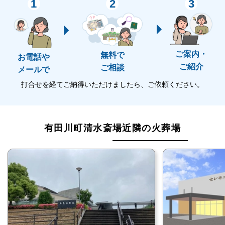
1
2
3
なお、寝具等の用意はありません。
自然に囲まれた静かな斎場です
ご案内・
無料で
お電話や
有田川町清水斎場は、有田川町の中心から東側の深い
ご紹介
ご相談
メールで
山の中にある斎場です。
打合せを経てご納得いただけましたら、ご依頼ください。
斎場は山々の大自然に囲まれており、車通りもなく非
常に静かな環境になっています。
有田川町清水斎場近隣の火葬場
山の景色を眺めながら、故人を偲び、ゆったりと見送
ることができる斎場です。
有田川町清水斎場はこのような方におすすめ
有田川町清水斎場は公営斎場なのでどなたでもご利用
できますが、次のような方には特におすすめです。