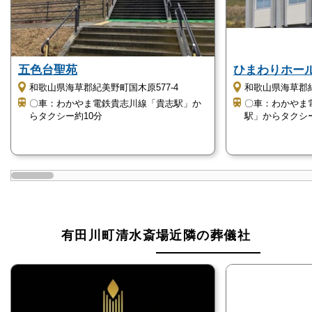
な負担も軽減できます。
有田川町清水斎場のご利用時の注意点
五色台聖苑
ひまわりホー
和歌山県海草郡紀美野町国木原577-4
和歌山県海草郡紀
有田川町清水斎場をご利用の際の注意点をご紹介しま
〇車：わかやま電鉄貴志川線「貴志駅」か
〇車：わかやま
らタクシー約10分
駅」からタクシー
す。
有田川町清水斎場のご利用を検討される場合は
ご相談ください
無料でご相談を承ります。
電話番号「
0120-24-1234
」にお電話をお願いしま
有田川町清水斎場近隣の葬儀社
す。
24時間受付けていますので、早朝でも深夜でもかまい
ません。
葬儀のことが何もわからなくても、お電話口でご状況