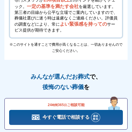
一定の基準を満たす会社
ック。
を厳選しています。
第三者の目線から公平な立場でご案内していますので、
葬儀社選びに迷う時は遠慮なくご連絡ください。
評価員
よい緊張感を持っての
の調査などにより、常に
サー
ビス提供が期待できます。
※このサイトを通すことで費用が高くなることは、一切ありませんので
ご安心ください。
みんなが選んだお葬式
で、
後悔のない葬儀
を
24
365
ご相談可能
時間
日
今すぐ電話で相談する