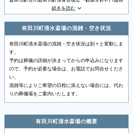
有田川町営の有田川町清水斎場をご利用されたい場合
続きを読む
は、お電話ください。葬儀・火葬の段取りについてご
音響、照明設備
-
相談スペース
-
案内いたします。火葬施設は申込み順になりますので
親族控室
-
宗教者控室
-
取り急ぎお電話ください。迅速に手配いたします。
有田川町清水斎場の混雑・空き状況
参列者控室
○
シャワー
-
有田川町清水斎場の混雑・空き状況は刻々と変動しま
浴室
-
貸布団
-
す。
アメニティセット
-
冷蔵庫
-
予約は葬儀の詳細が決まってからの申込みになります
ので、予約が必要な場合は、お電話でお問合せくださ
テレビ
-
多目的トイレ
-
い。
バリアフリー意識
-
エントランス
-
混雑等によりご希望の日程に添えない場合には、代わ
もしもの時は深夜・早朝に関わらず、まずはお電話く
りの葬儀場をご案内いたします。
ロビー
-
エレベーター
-
ださい
ご状況・ご希望などをお伺いしながら段取りを進めま
エスカレーター
-
車椅子貸出し
-
す。病院などから故人を移動する車両（寝台車）の手
・葬儀専用施設のため葬儀事業者を通じてご
有田川町清水斎場の概要
配、ご安置先（霊安室・安置室）などについても、ご
利用いただく施設です。
案内をいたします。