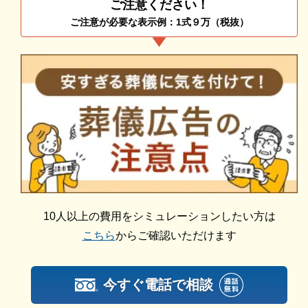
ご注意ください！
納棺済みの遺体を搬入し、告別室ホールにて最後のお
ご注意が必要な表示例：1式９万（税抜）
別れの時を過ごした後、火葬となります。
追加料金の心配がない総額費用を提示します
人数・式場・火葬場などの各種条件やご要望、ご事情
そのため、故人をできるだけ簡素に見送りたい方にお
にあわせて、お見積りを作成いたします。葬儀を施行
すすめです。
する前に総額費用をご確認いただき、それぞれの内訳
をご説明します。その上で葬儀費用の総額にご納得い
有田川町清水斎場の詳細情報
ただいてから施行いたしますのでご安心ください。
有田川町清水斎場の詳細情報をご紹介いたします。
10人以上の費用をシミュレーションしたい方は
宗派・宗教不問です
こちら
からご確認いただけます
有田川町清水斎場は公営斎場なので、宗派・宗教を問
わずさまざまな宗教の葬儀に対応可能です。
今すぐ電話で相談
無宗教葬やオリジナルの家族葬なども執り行えます。