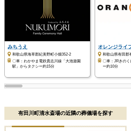
をお伺いしながら適切にアドバイスいたします。
有田川町清水斎場の駐車場について
有田川町清水斎場は、60台収容できる広い駐車場を完
備しています。
みちうえ
オレンジライ
駐車スペースには余裕がありますが、日取りや時間帯
和歌山県海草郡紀美野町小畑352-2
和歌山県有田郡有
によっては満車になる可能性があります。
〇車：わかやま電鉄貴志川線「大池遊園
〇車：JRきの
駅」からタクシー約15分
ー約10分
そのため、できるだけ乗り合わせてのご来場をおすす
めします。
最寄り駅からは距離がありますが、乗り合わせてのタ
クシー利用もご検討ください。
有田川町清水斎場の近隣の葬儀場を探す
有田川町清水斎場の火葬場について
有田川町清水斎場は火葬炉が3基あり、火葬を執り行