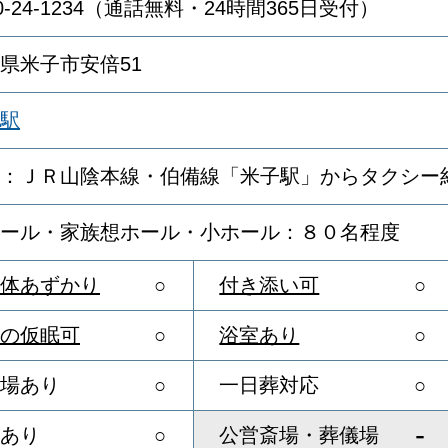
20-24-1234（通話無料・24時間365日受付）
県米子市安倍51
駅
：ＪＲ山陰本線・伯備線「米子駅」からタクシー約
ール・家族想ホール・小ホール：８０名程度
体あずかり
○
付き添い可
○
の仮眠可
○
浴室あり
○
場あり
○
一日葬対応
○
-
あり
○
公営斎場・葬儀場