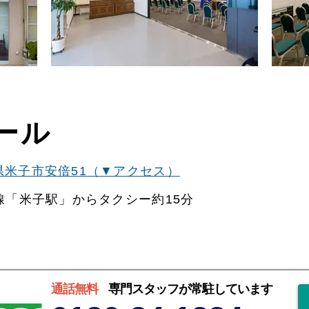
関西
関西
中国・四国
中国・四国
平均相場
九州・沖縄
九州・沖縄
ール
県米子市安倍51（▼アクセス）
線「米子駅」からタクシー約15分
通話無料
専門スタッフが常駐しています