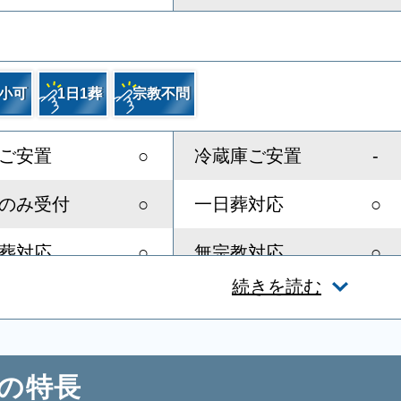
小可
1日1葬
宗教不問
○
-
ご安置
冷蔵庫ご安置
○
○
のみ受付
一日葬対応
○
○
葬対応
無宗教対応
続きを読む
○
○
スト教対応
友人葬対応
-
-
ディレクター
近隣有料駐車場
ルの特長
○
○
スペース
親族控室