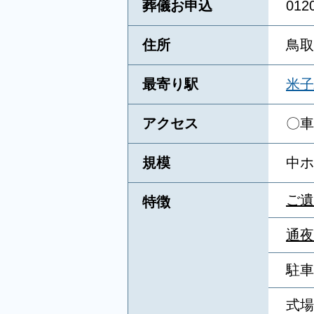
葬儀お申込
01
住所
鳥取
最寄り駅
米子
アクセス
〇車
規模
中ホ
ご遺
特徴
通夜
駐車
式場