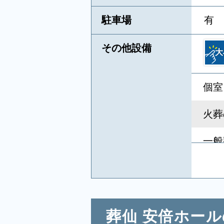
駐車場
有
その他設備
大
個室
火葬
一般
キリ
葬祭
葬仙 安倍ホー
相談