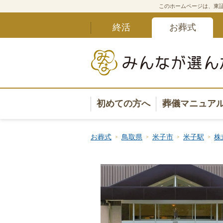
このホームページは、東証
終活
お葬式
初めての方へ
葬儀マニュア
葬儀マニュ
お葬式
鳥取県
米子市
米子駅
株
葬儀安心サ
葬儀の準備
葬儀の選び