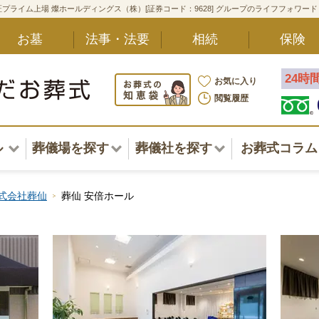
プライム上場 燦ホールディングス（株）[証券コード：9628] グループのライフフォワー
お墓
法事・法要
相続
保険
24時
お気に入り
閲覧履歴
ル
葬儀場を探す
葬儀社を探す
お葬式コラム
アル一覧
北海道
北海道
式会社葬仙
葬仙 安倍ホール
東北・甲信越・北陸
東北・甲信越・北陸
ポート
関東
関東
〜葬儀後まで
中部・東海
中部・東海
方