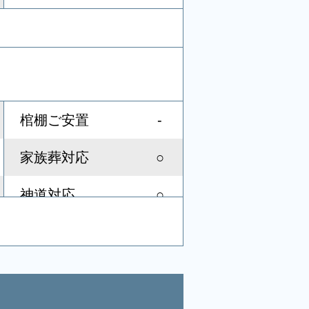
-
棺棚ご安置
○
家族葬対応
○
神道対応
○
社葬対応
-
音響、照明設備
○
宗教者控室