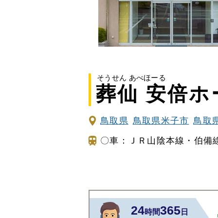
家族葬とは
葬儀費用の
そうせん あべほーる
葬仙 安倍ホ
鳥取県
鳥取県米子市
鳥取
〇車：ＪＲ山陰本線・伯備
24
365
時間
日