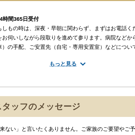
24時間365日受付
もしもの時は、深夜・早朝に関わらず、まずはお電話く
をお伺いしながら段取りを進めて参ります。病院などか
車）の手配、ご安置先（自宅・専用安置室）などについ
きます。
もっと見る
葬儀のことなら何でもお任せください
ご希望にあわせて葬儀の段取りを進行いたします。火葬
をはじめ、必要な葬具（祭壇、棺、ドライアイス）など
スタッフのメッセージ
いたします。また、市区役所への死亡届なども代行でき
い。
来ない」と言いたくありません。ご家族のご要望やご