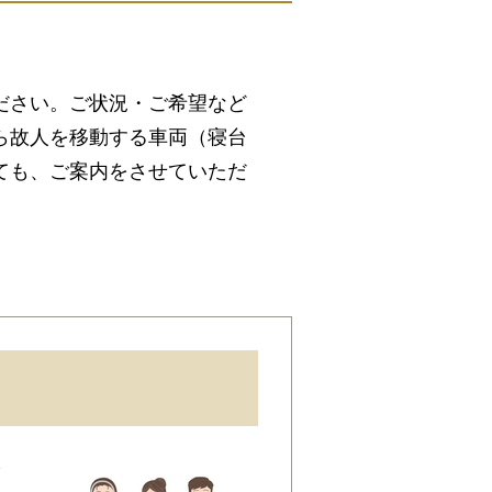
ださい。ご状況・ご希望など
ら故人を移動する車両（寝台
ても、ご案内をさせていただ
場、式場、霊柩車などの手配
を、ご希望にあわせてご用意
ます。まずはお電話くださ
予