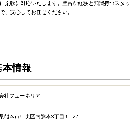
に柔軟に対応いたします。豊富な経験と知識持つスタ
ご相談は無料で承ります
で、安心してお任せください。
非日常的な葬儀のこと。初めての方はもちろん、経験の
多いものです。少しでも不安や心配事があれば、些細と
相談ください。相談によりイメージが浮かんで理解が進
やすくなります。
基本情報
追加料金の心配がない総額費用を提示します
人数・式場・火葬場などの各種条件やご要望、ご事情に
たします。葬儀を施行する前に総額費用をご確認いただ
します。その上で葬儀費用の総額にご納得いただいてか
会社フューネリア
ください。
県熊本市中央区南熊本3丁目9－27