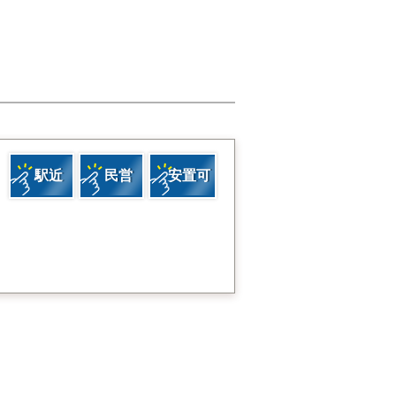
駅近
民営
安置可