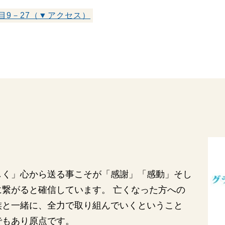
関西
関西
目9－27（▼アクセス）
中国・四国
中国・四国
平均相場
九州・沖縄
九州・沖縄
しく」心から送る事こそが「感謝」「感動」そし
繋がると確信しています。 亡くなった方への
族と一緒に、全力で取り組んでいくということ
でもあり原点です。