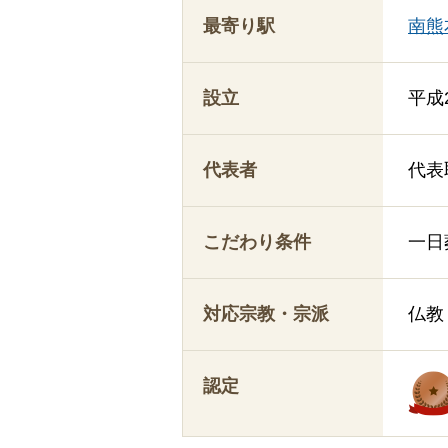
最寄り駅
南熊
設立
平成
代表者
代表
こだわり条件
一日
対応宗教・宗派
仏教
認定