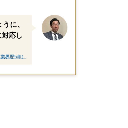
ように、
に対応し
業界歴5年）