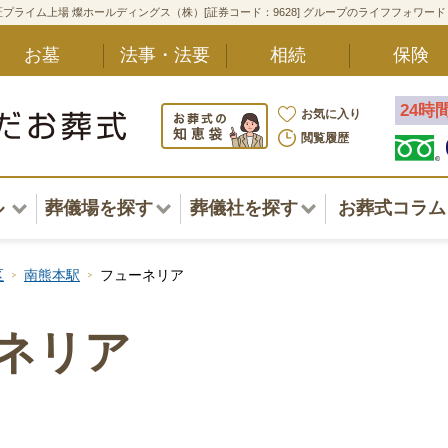
プライム上場 燦ホールディングス（株）[証券コード：9628] グループのライフフォワー
お墓
法事・法要
相続
保険
24時
お気に入り
閲覧履歴
ル
葬儀場を探す
葬儀社を探す
お葬式コラム
アル一覧
北海道
北海道
区
南熊本駅
フューネリア
東北・甲信越・北陸
東北・甲信越・北陸
ポート
ネリア
関東
関東
〜葬儀後まで
中部・東海
中部・東海
方