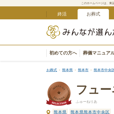
このホームページは、東証
終活
お葬式
初めての方へ
葬儀マニュア
葬儀マニュ
お葬式
熊本県
熊本市
熊本市中央
葬儀安心サ
フュー
葬儀の準備
ふゅーねりあ
葬儀の選び
熊本県
熊本県熊本市中央区