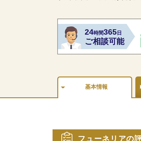
24
365
時間
日
ご相談可能
基本情報
フューネリアの