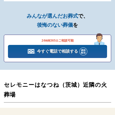
みんなが選んだお葬式
で、
後悔のない葬儀
を
24
365
ご相談可能
時間
日
今すぐ電話で相談する
セレモニーはなつね（茨城）近隣の火
葬場