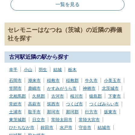
一覧を見る
セレモニーはなつね（茨城）の近隣の葬儀
社を探す
古河駅近隣の駅から探す
幸手
小山
羽生
結城
栃木
石岡市
潮来市
稲敷市
稲敷郡
牛久市
小美玉市
笠間市
鹿嶋市
かすみがうら市
神栖市
北茨城市
北相馬郡
久慈郡
古河市
桜川市
猿島郡
下妻市
常総市
高萩市
筑西市
つくば市
つくばみらい市
土浦市
取手市
那珂市
那珂郡
行方市
坂東市
東茨城郡
日立市
常陸太田市
常陸大宮市
ひたちなか市
鉾田市
水戸市
守谷市
結城市