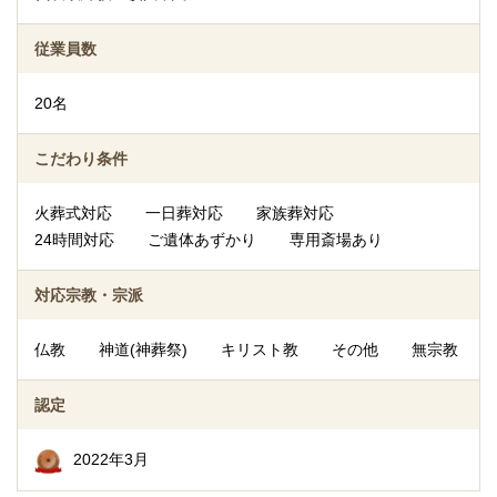
従業員数
葬儀のことなら何でもお任せください
ご希望にあわせて葬儀の段取りを進行いたします。火葬場、式
20名
場、霊柩車などの手配をはじめ、必要な葬具（祭壇、棺、ドライ
アイス）などを、ご希望にあわせてご用意いたします。また、市
こだわり条件
区役所への死亡届なども代行できます。まずはお電話ください。
火葬式対応
一日葬対応
家族葬対応
24時間対応
ご遺体あずかり
専用斎場あり
対応宗教・宗派
仏教
神道(神葬祭)
キリスト教
その他
無宗教
認定
ご相談は無料で承ります
非日常的な葬儀のこと。初めての方はもちろん、経験のある方で
2022年3月
もわからないことが多いものです。少しでも不安や心配事があれ