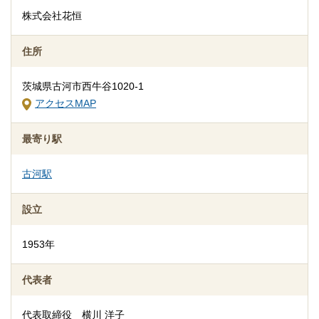
株式会社花恒
住所
茨城県古河市西牛谷1020-1
アクセスMAP
24時間365日受付
もしもの時は、深夜・早朝に関わらず、まずはお電話ください。
最寄り駅
ご状況・ご希望などをお伺いしながら段取りを進めて参ります。
病院などから故人を移動する車両（寝台車）の手配、ご安置先
古河駅
（自宅・専用安置室）などについても、ご案内をさせていただき
ます。
設立
1953年
代表者
代表取締役 横川 洋子