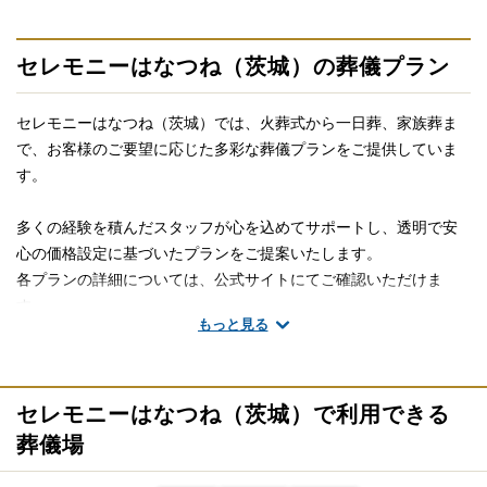
ば、些細と思われることでも遠慮なくご相談ください。相談によ
りイメージが浮かんで理解が進めば必要・不要の判断もつきやす
くなります。
セレモニーはなつね（茨城）の葬儀プラン
セレモニーはなつね（茨城）では、火葬式から一日葬、家族葬ま
で、お客様のご要望に応じた多彩な葬儀プランをご提供していま
す。
多くの経験を積んだスタッフが心を込めてサポートし、透明で安
心の価格設定に基づいたプランをご提案いたします。
各プランの詳細については、公式サイトにてご確認いただけま
す。
追加料金の心配がない総額費用を提示します
もっと見る
人数・式場・火葬場などの各種条件やご要望、ご事情にあわせ
※掲載情報は、葬儀事業者の公式サイトなど、2025年6月19日時
て、お見積りを作成いたします。葬儀を施行する前に総額費用を
点で、一般公開されている情報を参照し編集したものです。
ご確認いただき、それぞれの内訳をご説明します。その上で葬儀
費用の総額にご納得いただいてから施行いたしますのでご安心く
セレモニーはなつね（茨城）で利用できる
ださい。
火葬式・直葬プラン（99,000円〜）（税込）
葬儀場