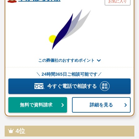
お気に入り
自社で花の販売やフラワーギフトを扱うお花部門があり、中間コ
ストを抑えることで、高品質な生花を低価格で提供しています。
式場をたくさんの花で彩り、故人様への最良のお別れを演出しま
す。
祭壇やお別れ花も生花でご用意し、ご遺族の心に残る時間となる
ようお手伝いしています。
この葬儀社のおすすめポイント
安心・信頼の経験豊かなスタッフ
24時間365日ご相談可能です
セレモニーはなつね（茨城）のスタッフは、葬儀に関する豊かな
知識と経験を持っており、事前相談から葬儀、法事まで徹底的に
今すぐ電話で相談する
サポートします。
詳細を見る
無料で資料請求
仏壇、仏具、ご法要に関するご相談から遺品整理まで、どんなこ
とでも気軽に相談可能で、葬儀後のアフターサポートも充実して
います。
ご遺族の悩みや困りごとに寄り添い、最後まで手厚いお手伝いを
4位
行なっている点も魅力です。