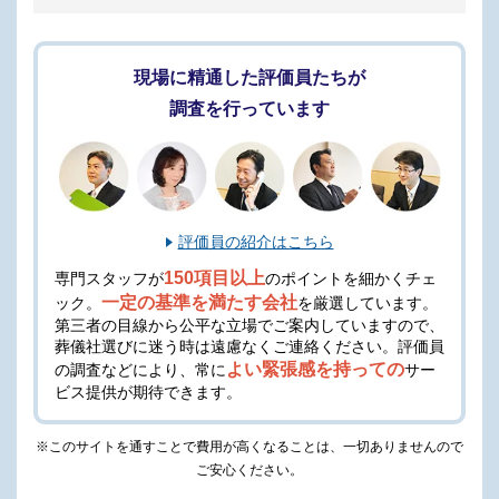
現場に精通した評価員たちが
調査を行っています
評価員の紹介はこちら
150項目以上
専門スタッフが
のポイントを細かくチェ
一定の基準を満たす会社
ック。
を厳選しています。
第三者の目線から公平な立場でご案内していますので、
葬儀社選びに迷う時は遠慮なくご連絡ください。
評価員
よい緊張感を持っての
の調査などにより、常に
サー
ビス提供が期待できます。
※このサイトを通すことで費用が高くなることは、一切ありませんので
ご安心ください。