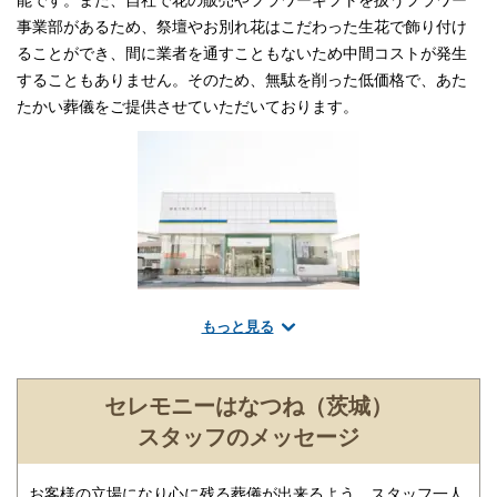
能です。また、自社で花の販売やフラワーギフトを扱うフラワー
事業部があるため、祭壇やお別れ花はこだわった生花で飾り付け
ることができ、間に業者を通すこともないため中間コストが発生
することもありません。そのため、無駄を削った低価格で、あた
たかい葬儀をご提供させていただいております。
もっと見る
お客様のご予算・ご要望に合わせたプランをご用意しておりま
す。
セレモニーはなつねの葬儀プランは、最低限の葬儀内容でできる
セレモニーはなつね（茨城）
だけ費用を抑えたプランから、ご家族と親族のみでゆったりと故
スタッフのメッセージ
人様をお見送りすることができるプラン、また生花をふんだんに
使用しお世話になった大勢の方々をお招きできるプランなど、ご
お客様の立場になり心に残る葬儀が出来るよう、スタッフ一人