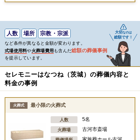
大切
人数
場所
宗教・宗派
なのは
総額です！
など条件が異なると金額が変わります。
総額の葬儀事例
式場使用料
や
火葬場費用
も含んだ
を提示しています。
セレモニーはなつね（茨城）の葬儀内容と
料金の事例
最小限の火葬式
火葬式
5名
人数
古河市斎場
火葬場
家族葬ホール古河
葬儀場所