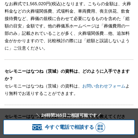
なお葬式で1,565,020円(税込)となります。こちらの金額は、火葬
料金などの火葬場関係費、式場料金、車両費用、喪主供花、飲食
接待費など、葬儀の規模に合わせて必要になるものを含めた「総
額の目安」金額です。他の葬儀系ホームページは「葬儀費用の一
部のみ」記載されていることが多く、火葬場関係費…他、追加料
金がかかりますので、比較検討の際には「総額と誤認しないよう
に」ご注意ください。
セレモニーはなつね（茨城）の資料は、どのように入手できます
か？
セレモニーはなつね（茨城）の資料は、
お問い合わせフォーム
よ
り無料でお送りすることができます。
24時間365日ご相談可能です
セレモニーはなつね（茨城）へのアクセス方法を教えてくださ
い。
今すぐ電話で相談する
最寄り駅は古河です。地図は
こちら
をご確認ください。