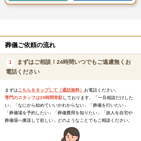
評価を受けています。
信頼と実績に裏打ちされたサービスで、安心して葬儀を任せるこ
とができるでしょう。
会員制度「友の会」の特典
葬儀ご依頼の流れ
セレモニーはなつね（茨城）では、「友の会」会員制度を提供し
ています。
まずはご相談！24時間いつでもご遠慮無くお
1
年会費・積立金は無料で、入会金1,000円で葬儀の費用が割引にな
電話ください
る会員制度です。
そのほかにも、会員限定で相続相談や遺品整理を受けられるサー
まずは
こちらをタップして（通話無料）
お電話ください。
ビスや、仏壇や仏具、墓石を特別価格で購入できる特典もありま
専門のスタッフは24時間常駐
しております。「一旦相談だけした
す。
い」「なにから始めていいかわからない」「葬儀を行いたい」
また、会員様のご家族様にも大変お得なサービスを受けられる機
「葬儀場を予約したい」「葬儀費用を知りたい」「故人を自宅や
会が広がります。
葬儀場へ搬送して欲しい」どのようなことでもご相談ください。
さらに、会員登録をすることで、将来の葬儀に関する不安を軽減
できる点も魅力です。