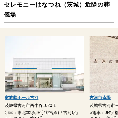
セレモニーはなつね（茨城）近隣の葬
儀場
家族葬ホール古河
古河市斎場
茨城県古河市西牛谷1020-1
茨城県古河市三杉
〇車：東北本線(JR宇都宮線)「古河駅」
○電車：JR宇