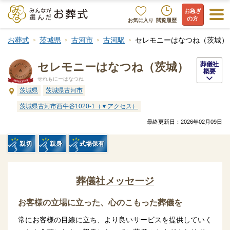
お急ぎ
の方
お気に入り
閲覧履歴
お葬式
茨城県
古河市
古河駅
セレモニーはなつね（茨城）
セレモニーはなつね（茨城）
葬儀社
概要
せれもにーはなつね
茨城県
茨城県古河市
茨城県古河市西牛谷1020-1（▼アクセス）
最終更新日：
2026年02月09日
親切
親身
式場保有
葬儀社メッセージ
お客様の立場に立った、心のこもった葬儀を
常にお客様の目線に立ち、より良いサービスを提供していく