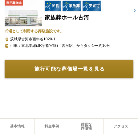
プランに含まれるもの
専用葬儀場
民営
家族葬
安置可
お棺
家族葬ホール古河
骨壺
ドライアイス（1日分）
式場として利用する葬祭施設です。
納棺用品
茨城県古河市西牛谷1020-1
〇車：東北本線(JR宇都宮線)「古河駅」からタクシー約10分
※セットプランに含まれない内容、飲食接待費（料理、飲物、返
礼品、式場料、火葬場関係費、宗教者費用など）諸条件により変
動する費用は、人数と内容に応じて別料金がかかります。
施行可能な葬儀場一覧を見る
ご希望やご予算に合わせた適正価格を見積るためには、人数・場
所（式場、火葬場）・宗教形式などを葬儀社と擦り合わせること
が必須ですので、遠慮なくお電話でお問合せください。
一日葬プラン（297,000円〜）（税込）
プランに含まれるもの
得意な
基本情報
料金事例
アクセス
葬儀場
搬送