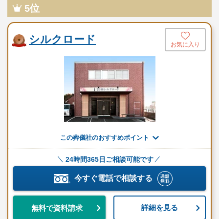
過ごす家族葬まで、様々なご要望に対応できるプランを用意して
5位
います。
すべてのプランは明瞭な価格設定で、追加費用の心配もありませ
シルクロード
ん。
お気に入り
事前にお見積もりをお渡しし、料金に関する不安も解消します。
お客様の予算や希望にぴったり合った葬儀を提供している点もお
すすめできるポイントです。
お客様の声からわかる信頼の葬儀サービス
セレモニーはなつね（茨城）は、創業70年以上の実績を持ち、多
この葬儀社のおすすめポイント
くのお客様から高評価をいただいています。
初めての喪主として不安を感じていたお客様も「スタッフの丁寧
24時間365日ご相談可能です
な対応により、落ち着いて葬儀を進めることができた」と感謝の
今すぐ電話で相談する
声を寄せています。
また「価格が安いにもかかわらず、自社ホールの設備やスタッフ
詳細を見る
無料で資料請求
の進行がしっかりしており、安心して任せられた」といった高い