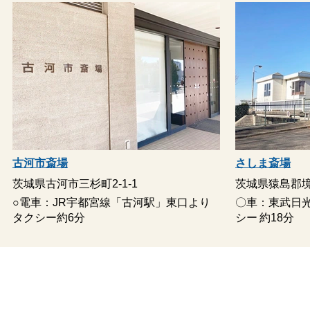
古河市斎場
さしま斎場
茨城県古河市三杉町2-1-1
茨城県猿島郡境
○電車：JR宇都宮線「古河駅」東口より
〇車：東武日
タクシー約6分
シー 約18分