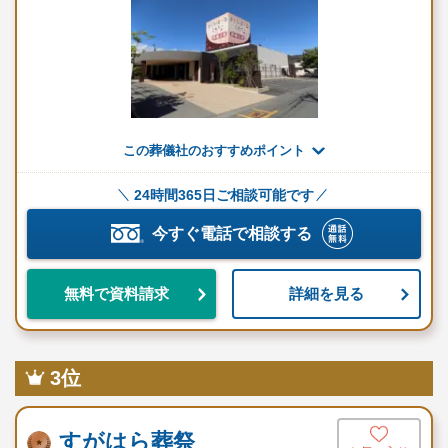
い、大切な時間をサポートすることを目指しています。
自社式場での安心・快適な葬送
セレモニーはなつね（茨城）は、埼玉県と茨城県に自社式場を完
備しており、家族葬専用式場もご利用いただけます。
この葬儀社のおすすめポイント
これにより、故人様との最後のひとときを、落ち着いた雰囲気の
中で過ごすことが可能です。
24時間365日ご相談可能です
今すぐ電話で相談する
自社式場のはなつね家族葬ホール古河は、バリアフリー対応で、
身体が不自由な方でも安心してお越しいただける施設です。
また、白木調の常設祭壇が清潔感を感じさせ、心温まる葬送が提
詳細を見る
無料で資料請求
供されます。
花にこだわった葬送の演出
3位
セレモニーはなつね（茨城）は、花屋から発展した葬儀社とし
て、祭壇やお別れ花にこだわりを持っています。
すがはら葬祭