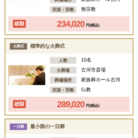
無宗教
宗派・宗教
234,020
総額
円(税込)
標準的な火葬式
火葬式
10名
人数
古河市斎場
火葬場
家族葬ホール古河
葬儀場所
仏教
宗派・宗教
289,020
総額
円(税込)
最小限の一日葬
一日葬