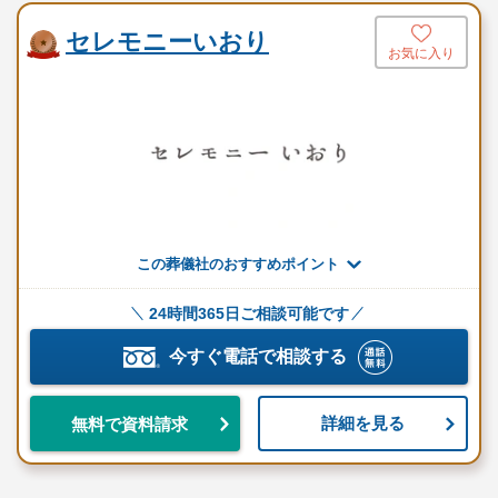
セレモニーいおり
お気に入り
セレモニーはなつね（茨城）のおすすめポ
イント
セレモニーはなつね（茨城）は、安心・明瞭な価格設定と充実し
たサポートで、心を込めた葬儀プランをご提供しています。
葬儀後の徹底したサポートや、お得な会員制度など、ご遺族の
方々が抱える不安を軽減するために、常に寄り添ったお手伝いを
この葬儀社のおすすめポイント
心がけています。
高評価を受け続けているお客様の声からも、信頼されるサービス
24時間365日ご相談可能です
を提供していることがわかります。
今すぐ電話で相談する
明瞭価格の多様な葬儀プラン
詳細を見る
無料で資料請求
セレモニーはなつね（茨城）は、最低限の葬儀内容で費用を抑え
た火葬式プランから、親しい方とともにゆっくりと最後の時間を