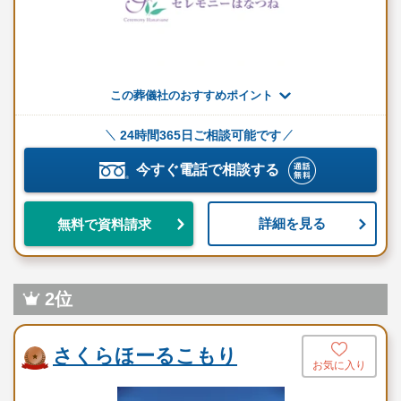
セレモニーはなつね（茨城）は、創業70年以上の実績を持つ地域
密着型の葬儀社です。
お客様の大切な時間を心を込めてサポートし、「ありがとう」が
この葬儀社のおすすめポイント
溢れる最後のひとときを提供しています。
24時間365日ご相談可能です
花にこだわった葬送の演出や、設備の整った自社式場など、各所
今すぐ電話で相談する
にこだわりが溢れています。
セレモニーはなつね（茨城）の理念とメッセー
詳細を見る
無料で資料請求
ジ
セレモニーはなつね（茨城）の理念は、”さよなら”よりも”ありが
2位
とう”の気持ちが溢れる葬送を提供することです。
地域密着型の葬儀社として、地域の文化や風習を尊重し、個々の
ご希望に柔軟に対応します。
さくらほーるこもり
お気に入り
スタッフ全員が心を込めて、お客様一人ひとりの思いに寄り添