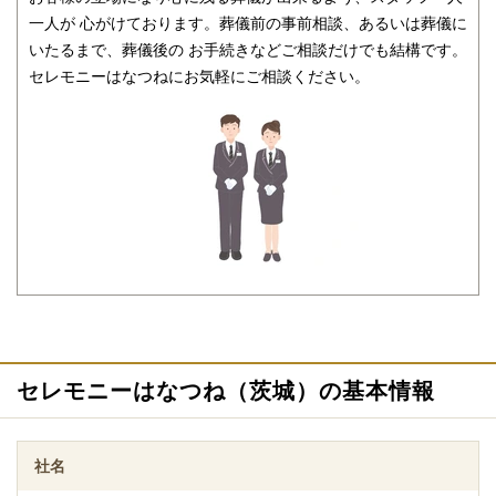
遺族様のご予算やご要望に合った葬儀プランをご提供しておりま
一人が 心がけております。葬儀前の事前相談、あるいは葬儀に
す。各プランには基本の葬儀内容がございますが、ご要望により
いたるまで、葬儀後の お手続きなどご相談だけでも結構です。
オプションなどを追加してグレードアップを行うことも可能で
セレモニーはなつねにお気軽にご相談ください。
す。
葬儀の専門知識を持ったスタッフが葬儀後までサポートします。
葬儀に精通したスタッフが葬儀はもちろん、事前相談から葬儀に
必要な各種手続き、葬儀後の法事までしっかりサポートするので
セレモニーはなつね（茨城）の基本情報
安心です。。ご不安なことなどはセレモニーはなつねの葬儀スタ
ッフにお気軽にご相談ください。
社名