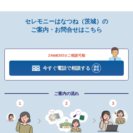
お棺
骨壺
遺影写真
セレモニーはなつね（茨城）の
後飾り
ご案内・お問合せはこちら
枕飾り
ドライアイス（1日分）
納棺用品
24
365
ご相談可能
時間
日
※セットプランに含まれない内容、飲食接待費（料理、飲物、返
礼品、式場料、火葬場関係費、宗教者費用など）諸条件により変
今すぐ電話で相談する
動する費用は、人数と内容に応じて別料金がかかります。
ご希望やご予算に合わせた適正価格を見積るためには、人数・場
ご案内の流れ
所（式場、火葬場）・宗教形式などを葬儀社と擦り合わせること
が必須ですので、遠慮なくお電話でお問合せください。
1
2
3
家族葬プラン（297,000円〜）（税込）
プランに含まれるもの