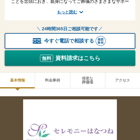
ことを念頭におき、親身になってご葬儀のさまざまなサポー
トを行うことを使命としております。「今、お葬式は準備を
もっと読む
する時代です。」万が一に備えて後悔しないご葬儀を行うた
めにも、他社の事前相談にも足を運んでいただき情報を集め
24時間365日ご相談可能です
た上で、お客様自身でご判断ください。二度とない最後の大
切な時間、かけがえのない人を想う気持ちに心をこめて、全
今すぐ電話で相談する
力で取り組んでまいります。
資料請求はこちら
無料
得意な
基本情報
料金事例
アクセス
葬儀場