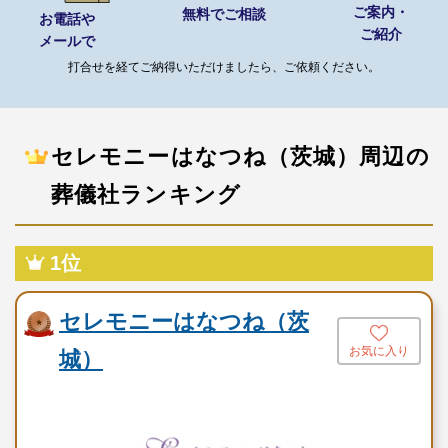
ご案内・
無料でご相談
お電話や
搬送
ご紹介
メールで
お棺
打合せを経てご納得いただけましたら、ご依頼ください。
骨壺
遺影写真
後飾り
セレモニーはなつね（茨城）周辺の
枕飾り
ドライアイス（1日分）
葬儀社ランキング
納棺用品
※セットプランに含まれない内容、飲食接待費（料理、飲物、返
1位
礼品、式場料、火葬場関係費、宗教者費用など）諸条件により変
動する費用は、人数と内容に応じて別料金がかかります。
セレモニーはなつね（茨
ご希望やご予算に合わせた適正価格を見積るためには、人数・場
お気に入り
城）
所（式場、火葬場）・宗教形式などを葬儀社と擦り合わせること
が必須ですので、遠慮なくお電話でお問合せください。
セレモニーはなつね（茨城）のこだわり