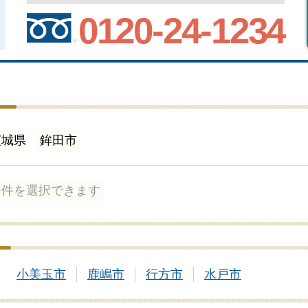
0120-24-1234
茨城県
鉾田市
条件を選択できます
小美玉市
鹿嶋市
行方市
水戸市