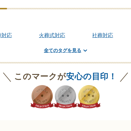
葬対応
火葬式対応
社葬対応
全てのタグを見る
このマークが
安心の目印！