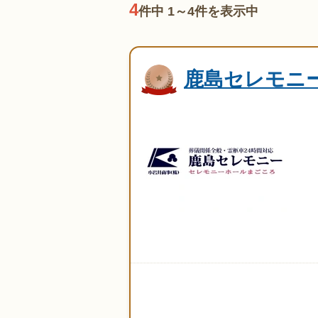
4
件中 1～4件を表示中
鹿島セレモニ