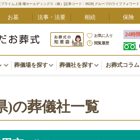
プライム上場 燦ホールディングス（株）[証券コード：9628] グループのライフフォワー
お墓
法事・法要
相続
保険
24時
お気に入り
閲覧履歴
ル
葬儀場を探す
葬儀社を探す
お葬式コラム
アル一覧
北海道
北海道
東北・甲信越・北陸
東北・甲信越・北陸
ポート
県)の葬儀社一覧
関東
関東
〜葬儀後まで
中部・東海
中部・東海
方