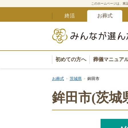
このホームページは、東証
終活
お葬式
初めての方へ
葬儀マニュア
葬儀マニュ
お葬式
茨城県
鉾田市
葬儀安心サ
鉾田市(茨城
葬儀の準備
葬儀の選び