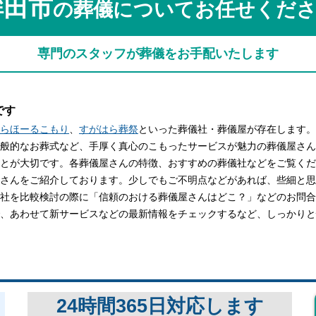
鉾田市
の葬儀についてお任せくだ
関西
関西
中国・四国
中国・四国
平均相場
専門のスタッフが葬儀をお手配いたします
九州・沖縄
九州・沖縄
です
らほーるこもり
、
すがはら葬祭
といった葬儀社・葬儀屋が存在します。
般的なお葬式など、手厚く真心のこもったサービスが魅力の葬儀屋さん
とが大切です。各葬儀屋さんの特徴、おすすめの葬儀社などをご覧くだ
さんをご紹介しております。少しでもご不明点などがあれば、些細と思わ
社を比較検討の際に「信頼のおける葬儀屋さんはどこ？」などのお問合
、あわせて新サービスなどの最新情報をチェックするなど、しっかりと
24時間365日対応します