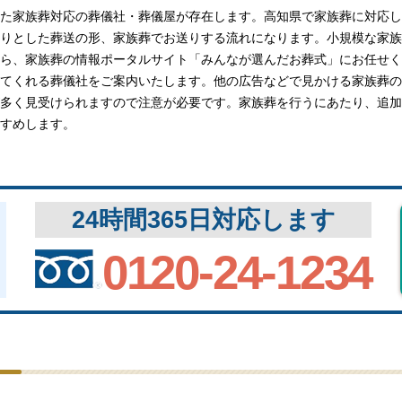
関西
関西
た家族葬対応の葬儀社・葬儀屋が存在します。高知県で家族葬に対応し
りとした葬送の形、家族葬でお送りする流れになります。小規模な家族
中国・四国
中国・四国
ら、家族葬の情報ポータルサイト「みんなが選んだお葬式」にお任せく
平均相場
てくれる葬儀社をご案内いたします。他の広告などで見かける家族葬の
多く見受けられますので注意が必要です。家族葬を行うにあたり、追加
九州・沖縄
九州・沖縄
すめします。
24時間365日対応します
0120-24-1234