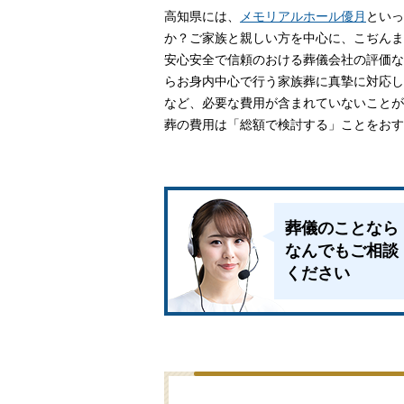
高知県には、
メモリアルホール優月
家族葬とは
といっ
か？ご家族と親しい方を中心に、こぢんま
安心安全で信頼のおける葬儀会社の評価な
葬儀費用の
らお身内中心で行う家族葬に真摯に対応し
など、必要な費用が含まれていないことが
葬の費用は「総額で検討する」ことをおす
葬儀のことなら
なんでもご相談
ください