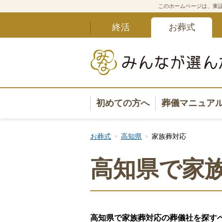
このホームページは、東証
終活
お葬式
初めての方へ
葬儀マニュア
葬儀マニュ
お葬式
高知県
家族葬対応
葬儀安心サ
高知県で家
葬儀の準備
葬儀の選び
高知県で家族葬対応の葬儀社を探す