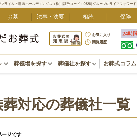
プライム上場 燦ホールディングス（株）[証券コード：9628] グループのライフフォワー
お墓
法事・法要
相続
保険
24時
お気に入り
閲覧履歴
ル
葬儀場を探す
葬儀社を探す
お葬式コラム
アル一覧
北海道
北海道
東北・甲信越・北陸
東北・甲信越・北陸
ポート
族葬対応の葬儀社一覧
関東
関東
〜葬儀後まで
中部・東海
中部・東海
方
ページです