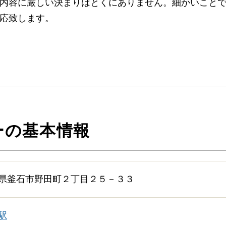
内容に厳しい決まりはとくにありません。細かいこと
応致します。
ご相談は無料で承ります
非日常的な葬儀のこと。初めての方はもちろん、経験の
多いものです。少しでも不安や心配事があれば、些細と
相談ください。相談によりイメージが浮かんで理解が進
やすくなります。
ーの基本情報
追加料金の心配がない総額費用を提示します
人数・式場・火葬場などの各種条件やご要望、ご事情に
たします。葬儀を施行する前に総額費用をご確認いただ
します。その上で葬儀費用の総額にご納得いただいてか
県釜石市野田町２丁目２５－３３
ください。
駅