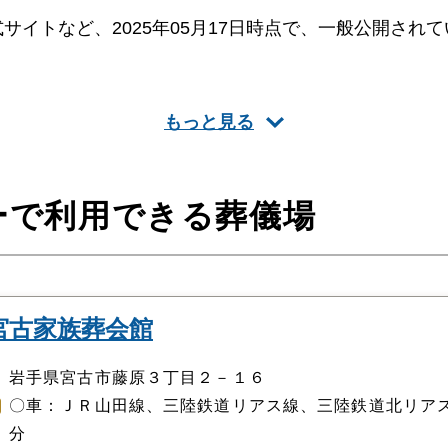
サイトなど、2025年05月17日時点で、一般公開され
もっと見る
385,000円～）（税込）
ーで利用できる葬儀場
ス
移動)
宮古家族葬会館
・ご住所の確認・葬儀内容やプランの相談)
ご連絡、日程決め)
岩手県宮古市藤原３丁目２－１６
支度)
〇車：ＪＲ山田線、三陸鉄道リアス線、三陸鉄道北リア
分