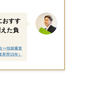
におすす
据えた負
ター技能審査
業界歴15年）