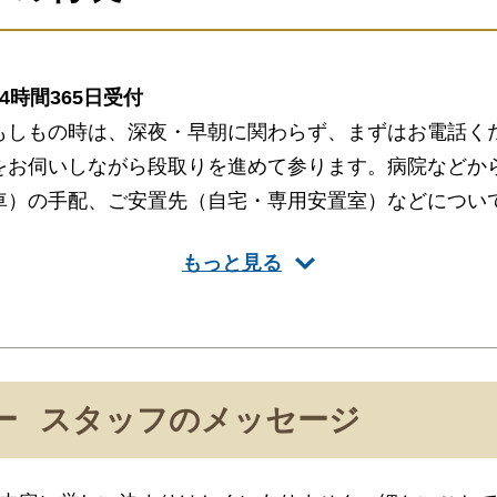
24時間365日受付
もしもの時は、深夜・早朝に関わらず、まずはお電話く
をお伺いしながら段取りを進めて参ります。病院などか
車）の手配、ご安置先（自宅・専用安置室）などについ
きます。
もっと見る
葬儀のことなら何でもお任せください
ご希望にあわせて葬儀の段取りを進行いたします。火葬
をはじめ、必要な葬具（祭壇、棺、ドライアイス）など
ー
スタッフのメッセージ
いたします。また、市区役所への死亡届なども代行でき
い。