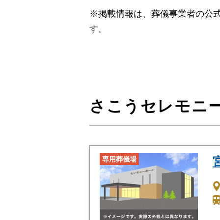
※掲載情報は、葬儀事業者の公式
す。
スタンダードプラン（
さこうセレモニ
プランに含まれる設備・サービ
病院お迎え霊柩車(故人様のご
会館ご安置
専用葬儀場
最初のお打ち合わせ(お名前
補足のお打ち合わせ(お寺への
会館利用(三日分)・ご納棺(旅
仏衣きせかえ(故人様)