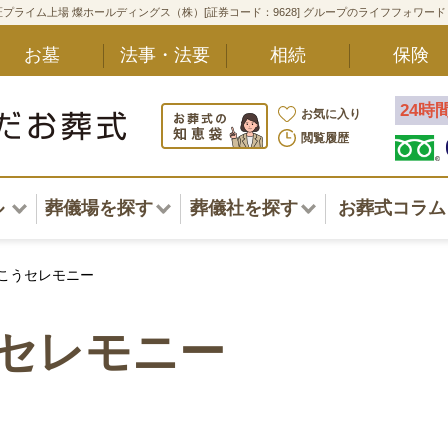
プライム上場 燦ホールディングス（株）[証券コード：9628] グループのライフフォワー
お墓
法事・法要
相続
保険
24時
お気に入り
閲覧履歴
ル
葬儀場を探す
葬儀社を探す
お葬式コラム
アル一覧
北海道
北海道
こうセレモニー
東北・甲信越・北陸
東北・甲信越・北陸
ポート
セレモニー
関東
関東
〜葬儀後まで
中部・東海
中部・東海
方