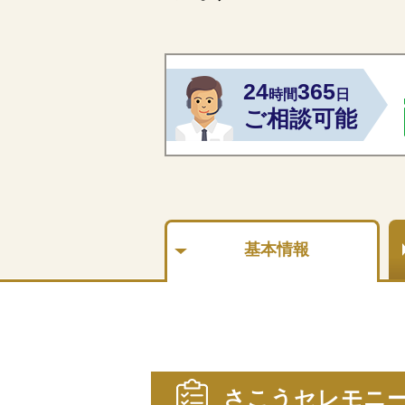
24
365
時間
日
ご相談可能
基本情報
さこうセレモニ