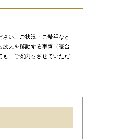
ださい。ご状況・ご希望など
ら故人を移動する車両（寝台
ても、ご案内をさせていただ
場、式場、霊柩車などの手配
を、ご希望にあわせてご用意
ます。まずはお電話くださ