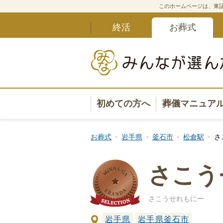
このホームページは、東証
終活
お葬式
初めての方へ
葬儀マニュア
葬儀マニュ
お葬式
岩手県
釜石市
松倉駅
さ
葬儀安心サ
さこう
葬儀の準備
さこうせれもにー
葬儀の選び
岩手県
岩手県釜石市