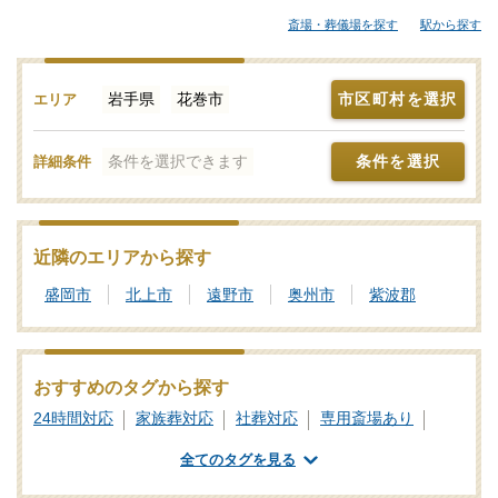
模な葬儀にも対応できる葬儀会社まで、ご自身の希望に合わせて
斎場・葬儀場を探す
駅から探す
選択することが大切です。各葬儀屋さんの特徴、おすすめの葬儀
社などをご覧ください。「みんなが選んだお葬式」では、基準を
満たした花巻市対応の葬儀社・葬儀屋さんをご紹介しておりま
岩手県
花巻市
市区町村を選択
エリア
す。少しでもご不明点などがあれば、些細と思われることでも遠
慮なく、24時間365日お電話でご相談いただけます。花巻市の葬儀
条件を選択できます
条件を選択
詳細条件
社を比較検討の際に「信頼のおける葬儀屋さんはどこ？」などの
お問合せも承ります。独自の基準を満たした安心安全な葬儀屋さ
んをご案内いたしますので、あわせて新サービスなどの最新情報
をチェックするなど、しっかりと情報収集を行って信頼のおけそ
近隣のエリアから探す
うな葬儀会社を探しましょう。
盛岡市
北上市
遠野市
奥州市
紫波郡
おすすめのタグから探す
24時間対応
家族葬対応
社葬対応
専用斎場あり
全てのタグを見る