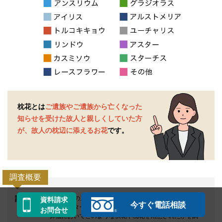
枕花とは
ご遺族やご遺族から亡くなった
知らせを受けた
故人と親しくしていた方
が、故人の枕辺に添えるお花
です。
調査概要
調査対象
40代以上の直近2年以内に喪主を経験された男女を対象
資料請求
今すぐ電話相談
に、インターネットでアンケートを実施。
お問合せ
葬儀においてどのような供花や枕花を用意されたかを調