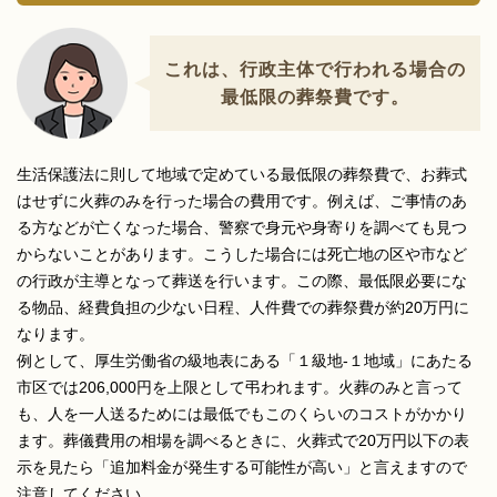
これは、行政主体で行われる場合の
最低限の葬祭費です。
生活保護法に則して地域で定めている最低限の葬祭費で、お葬式
はせずに火葬のみを行った場合の費用です。例えば、ご事情のあ
る方などが亡くなった場合、警察で身元や身寄りを調べても見つ
からないことがあります。こうした場合には死亡地の区や市など
の行政が主導となって葬送を行います。この際、最低限必要にな
る物品、経費負担の少ない日程、人件費での葬祭費が約20万円に
なります。
例として、厚生労働省の級地表にある「１級地-１地域」にあたる
市区では206,000円を上限として弔われます。火葬のみと言って
も、人を一人送るためには最低でもこのくらいのコストがかかり
ます。葬儀費用の相場を調べるときに、火葬式で20万円以下の表
示を見たら「追加料金が発生する可能性が高い」と言えますので
注意してください。