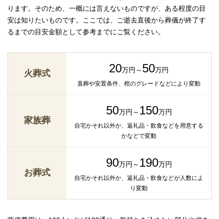
ります。そのため、一概には言えないものですが、ある程度の目
安は知りたいものです。ここでは、ご逝去直後から葬儀が終了す
るまでの目安金額として参考までにご覧ください。
20
50
万円～
万円
火葬式
直葬や安置条件、棺のグレードなどにより変動
50
150
万円～
万円
家族葬
自宅かそれ以外か、返礼品・飲食などを用意する
かなどで変動
90
190
万円～
万円
お葬式
自宅かそれ以外か、返礼品・飲食などが人数によ
り変動