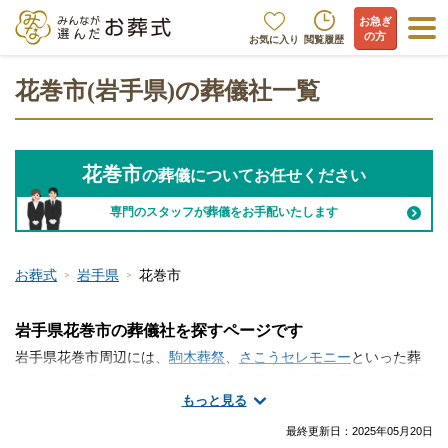
お急ぎ
の方
お気に入り
閲覧履歴
花巻市(岩手県)の葬儀社一覧
花巻市
の葬儀についてお任せください
専門のスタッフが葬儀をお手配いたします
お葬式
岩手県
花巻市
岩手県花巻市の葬儀社を探すページです
岩手県花巻市周辺には、
駒木葬祭
、
さこうセレモニー
といった葬
儀社・葬儀屋が存在します。花巻市で葬儀社・葬儀屋さんの情報
もっと見る
をお探しですか？火葬のみ、一日葬、家族葬、一般的なお葬式な
ど、手厚く真心のこもったサービスが魅力の葬儀屋さんから大規
最終更新日：
2025年05月20日