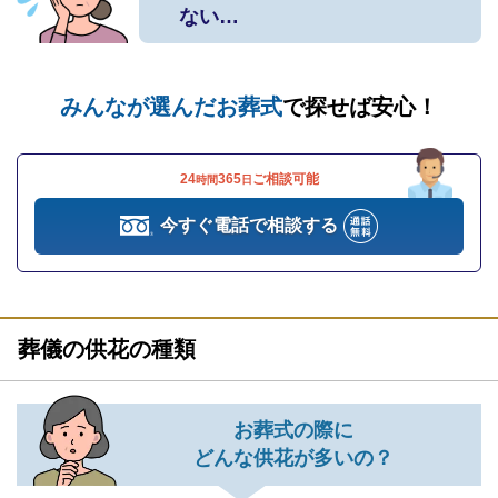
ない…
みんなが選んだお葬式
で探せば安心！
24
365
ご相談可能
時間
日
今すぐ電話で相談する
葬儀の供花の種類
お葬式の際に
どんな供花が多いの？