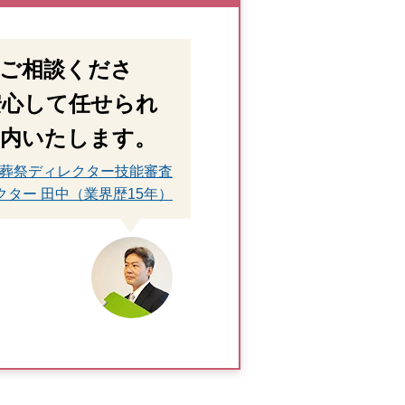
らご相談くださ
安心して任せられ
案内いたします。
 葬祭ディレクター技能審査
クター 田中（業界歴15年）