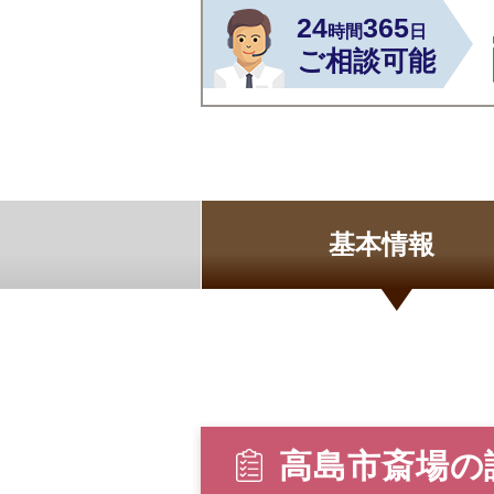
24
365
時間
日
ご相談可能
基本情報
高島市斎場の