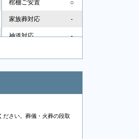
○
棺棚ご安置
-
家族葬対応
-
神道対応
-
社葬対応
-
音響、照明設備
-
宗教者控室
-
浴室
ください。葬儀・火葬の段取
-
冷蔵庫
りますので取り急ぎお電話く
-
バリアフリー意識