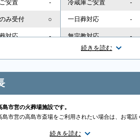
-
-
ご安置
冷蔵庫ご安置
○
-
のみ受付
一日葬対応
-
-
葬対応
無宗教対応
続きを読む
-
-
スト教対応
友人葬対応
-
-
ディレクター
近隣有料駐車場
長
-
-
スペース
親族控室
○
-
者控室
シャワー
高島市営の火葬場施設です。
高島市営の高島市斎場をご利用されたい場合は、お電話
-
-
団
アメニティセット
りについてご案内いたします。火葬施設は申込み順にな
続きを読む
ださい。迅速に手配いたします。
-
-
ビ
多目的トイレ