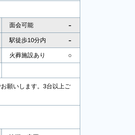
-
面会可能
-
駅徒歩10分内
火葬施設あり
○
お願いします。3台以上ご