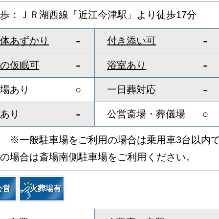
歩：ＪＲ湖西線「近江今津駅」より徒歩17分
-
-
体あずかり
付き添い可
-
-
の仮眠可
浴室あり
-
場あり
○
一日葬対応
-
あり
公営斎場・葬儀場
○
 ※一般駐車場をご利用の場合は乗用車3台以内で
の場合は斎場南側駐車場をご利用ください。
公営
火葬場有