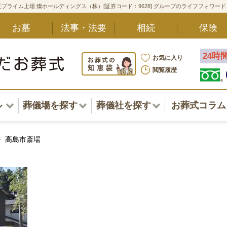
プライム上場 燦ホールディングス（株）[証券コード：9628] グループのライフフォワー
お墓
法事・法要
相続
保険
24時
お気に入り
閲覧履歴
ル
葬儀場を探す
葬儀社を探す
お葬式コラム
アル一覧
北海道
北海道
高島市斎場
東北・甲信越・北陸
東北・甲信越・北陸
ポート
関東
関東
〜葬儀後まで
中部・東海
中部・東海
方