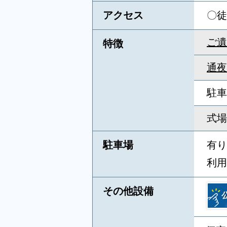
アクセス
〇徒
ご遺
特徴
通夜
駐車
式場
駐車場
有り
利用
その他設備