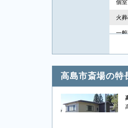
個室
火葬
一般
キリ
葬祭
高島市斎場の特
相談
参列
貸布
テレ