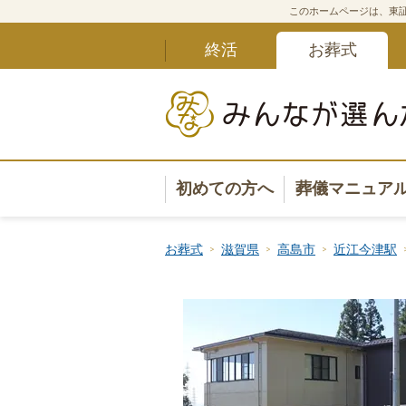
このホームページは、東証
終活
お葬式
初めての方へ
葬儀マニュア
葬儀マニュ
お葬式
滋賀県
高島市
近江今津駅
葬儀安心サ
葬儀の準備
葬儀の選び