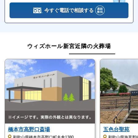
今すぐ電話で相談する
ウィズホール新宮の家族葬は、家族や親しかった方と
のみでゆっくり故人をお見送りしたい方、あるいは費
用を抑えてコンパクトな葬儀をしたい方におすすめで
す。
ウィズホール新宮近隣の火葬場
ウィズホール新宮の直葬・火葬式
ウィズホール新宮では「直葬・火葬式」が可能です。
ウィズホール新宮には火葬の設備はありませんが、ウ
ィズホール新宮を運営する「株式会社中本葬祭」では
直葬・火葬式を執り行えるプランが用意されていま
す。
直葬・火葬式とは、葬儀費用を抑えた最もシンプルな
橋本市高野口斎場
五色台聖苑
もので、故人の安置後、通夜や告別式をせずに火葬場
和歌山県橋本市高野口町名倉1380
和歌山県海草郡紀