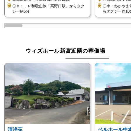
へ行き火葬のみを執り行う葬儀形態です。
〇車：ＪＲ和歌山線「高野口駅」からタク
〇車：わかやま
シー約6分
らタクシー約10
なお、運営元の「株式会社中本葬祭」の直葬・火葬式
プランでは、近隣の火葬設備を持つ新宮市火葬場清浄
苑、古座川町斎場、田辺市斎場などへ移動して火葬し
ます。
ウィズホール新宮近隣の葬儀場
ウィズホール新宮の直葬・火葬式は、できるだけ葬儀
費用をかけずシンプルな形態で故人を送りたい方にお
すすめです。
ウィズホール新宮の詳細情報
ウィズホール新宮の詳細情報をご紹介します。
清浄苑
ベルホール中
中本葬祭が運営する民営斎場です