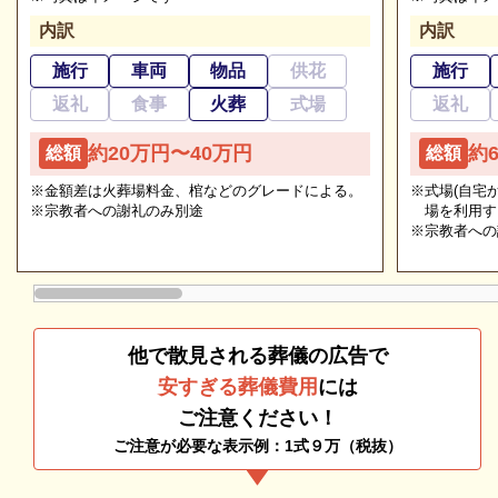
ださい
内訳
内訳
ご状況・ご希望などをお伺いしながら段取りを進めま
施行
車両
物品
供花
施行
す。病院などから故人を移動する車両（寝台車）の手
返礼
食事
火葬
式場
返礼
配、ご安置先（霊安室・安置室）などについても、ご
ウィズホール新宮の葬儀の種類
案内をいたします。
約20万円〜40万円
約
総額
総額
ウィズホール新宮で執り行える葬儀の種類についてご
※金額差は火葬場料金、棺などのグレードによる。
※式場(自宅
紹介します。
※宗教者への謝礼のみ別途
場を利用す
※宗教者への
ウィズホール新宮の一般葬
ウィズホール新宮では「一般葬」が可能です。
他で散見される葬儀の広告で
一般葬とは、たくさんの参列者を招いて通夜式・告別
安すぎる葬儀費用
には
葬儀のことなら何でもお任せください
式を執り行う、伝統的な葬儀形態です。
ご注意ください！
ご希望にあわせて葬儀の段取りを進めます。火葬場、
参列者が多い場合や、格調高い葬儀を執り行いたい場
ご注意が必要な表示例：1式９万（税抜）
霊柩車などの手配をはじめ、必要な葬具（祭壇、棺、
合におすすめです。
ドライアイス）などを、ご希望にあわせてご用意いた