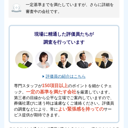
一定基準までを満たしていますが、さらに詳細を
あるいは、できるだけ乗り合わせるか、タクシーやバ
審査中の会社です。
スなどを利用して来場することをおすすめします。
また、ウィズホール新宮近隣のコインパーキングなど
を利用することも可能です。
現場に精通した評価員たちが
調査を行っています
ウィズホール新宮の火葬場について
ウィズホール新宮には火葬の設備はありません。
そのため、お葬式の後に近隣の火葬場（火葬施設）に
霊柩車で出棺して、火葬場到着後に荼毘（火葬）にふ
評価員の紹介はこちら
す流れになります。
150項目以上
専門スタッフが
のポイントを細かくチェ
一定の基準を満たす会社
ック。
を厳選しています。
ウィズホール新宮は、新宮市が運営する公営の火葬場
第三者の目線から公平な立場でご案内していますので、
葬儀社選びに迷う時は遠慮なくご連絡ください。
評価員
「清浄苑」で火葬をすることが多いです。
よい緊張感を持っての
の調査などにより、常に
サー
清浄苑は車で約4分なので、比較的近い距離にありま
ビス提供が期待できます。
す。