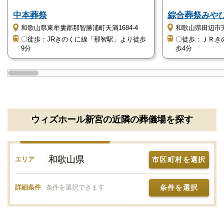
JR紀勢本線の新宮駅から歩いて約12分、タクシーを
中本葬祭
綜合葬祭みや
利用すれば約4分ほどで到着することができ、遠距離
和歌山県東牟婁郡那智勝浦町天満1684-4
和歌山県田辺市芳養
〇徒歩：JRきのくに線「那智駅」より徒歩
〇徒歩：ＪＲき
から訪れる際にも便利です。
9分
歩4分
ウィズホール新宮の近くには、飲食店やホテルがたく
さんありますので、遠方から参列する方にとっても利
便性が優れています。
ウィズホール新宮の近隣の葬儀場を探す
ゆったりとくつろげるリビングを完備していま
す
ウィズホール新宮には、ゆったりとくつろげるリビン
和歌山県
市区町村を選択
エリア
グを完備しています。
リビングは明るい室内で大きなソファーが2台設置さ
条件を選択
詳細条件
条件を選択できます
れており、ソファーの上にはクッションも置かれてい
ます。