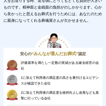
人をお送りする時、送る側にとってもとても負担が大きい
ものです。精神面と金銭面の負担がのしかかります。
心か
24時間受付けていますので、早朝でも深夜でもかまい
ら良かったと思えるお葬式を行うためには、あなたのため
ません。
に親身になってくれる葬儀屋さんが欠かせません。
葬儀のことが何もわからなくても、お電話口でご状況
をお伺いしながら適切にアドバイスいたします。
ウィズホール新宮の駐車場について
ウィズホール新宮には、20台収容できる駐車場があり
“みんなが選んだお葬式”
安心の
認定
ます。
評価基準を満たし一定数の実績がある健全経営の会
そのため、車で来場することが可能です。
社
1に加えて利用者の満足度の高さを裏付けるエビデン
しかし、台数には限りがあるため、日によっては満車
スが確認できた会社
となる可能性があります。
そのため、事前に当日の葬儀の状況を確認した上で来
2に加えて利用者の満足度を維持向上し改善なども真
場することをおすすめします。
摯に行っている会社