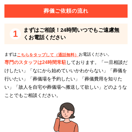
ウィズホール新宮なら、自宅にいるような感覚でゆっ
葬儀ご依頼の流れ
くりと故人の思い出を語り合いながらリビングで過ご
すことができます。
まずはご相談！24時間いつでもご遠慮無
1
くお電話ください
ウィズホール新宮はこのような方におすすめ
まずは
お電話ください。
こちらをタップして（通話無料）
専門のスタッフは24時間常駐
しております。「一旦相談だ
ウィズホール新宮は多くの方におすすめできる斎場で
けしたい」「なにから始めていいかわからない」「葬儀を
すが、特に以下の方におすすめです。
行いたい」「葬儀場を予約したい」「葬儀費用を知りた
い」「故人を自宅や葬儀場へ搬送して欲しい」どのような
親族だけで葬儀を執り行いたい方
ことでもご相談ください。
ウィズホール新宮は、最大で80人まで収容できる式場
があり、1日1組の貸切型のため、家族葬に最も適した
斎場です。