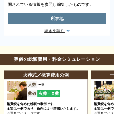
開されている情報を参照し編集したものです。
所在地
和歌山県新宮市下田1-9-14
続きを読む
宿泊可能な控室を完備
ご家族やご親族がゆっくりと過ごせる空間を用意して
お問合せ・営業時間
います。 JR新宮駅からもタクシーで来やすい場所に
葬儀の相談
0120-24-1234
立地しています。
葬儀の総額費用・料金シミュレーション
参列等のお問合せ
0120-52-4966
火葬式／概算費用の例
営業時間
24時間
人数
〜9
定休日
なし
葬儀
火葬・直葬
※2023/11/19時点
消費税を含めた総額の事例です。
消費税を含め
金額は一例であり、条件により増減いたします。
金額は一例で
もしもの時は深夜・早朝に関わらず、まずはお電話く
※写真はイメージです
※写真はイメ