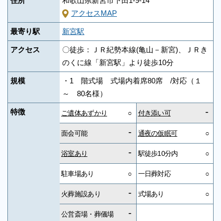
住所
和歌山県新宮市下田1-9-14
アクセスMAP
最寄り駅
新宮駅
アクセス
〇徒歩：ＪＲ紀勢本線(亀山－新宮)、ＪＲき
のくに線「新宮駅」より徒歩10分
規模
・1 階式場 式場内着席80席 /対応（１
～ 80名様）
-
特徴
ご遺体あずかり
○
付き添い可
-
面会可能
通夜の仮眠可
○
-
浴室あり
駅徒歩10分内
○
駐車場あり
○
一日葬対応
○
-
火葬施設あり
式場あり
○
-
公営斎場・葬儀場