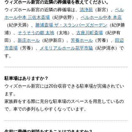
ウィズホール新宮の近隣の葬儀場を教えてください。
ウィズホール新宮の近隣の葬儀場は、
清浄苑
（新宮）、
ベル
ホール中本 三佐木斎場
（紀伊佐野）、
ベルホール中本 本店
（紀伊天満）、
勝浦斎場 ザ・スランバーズガーデン
（紀伊勝
浦）、
そうそうの郷 太地
（太地）、
古座川町斎場
（紀伊有
田）、
新庄ホール
（紀伊新庄）、
芳養ホール
（芳養）、
田辺
市斎場
（芳養）、
メモリアルホール花平市脇
（紀伊清水）で
す。
駐車場はありますか？
ウィズホール新宮には20台収容できる駐車場が完備されてい
ます。
家族葬をする際に充分な駐車場のスペースを用意しているの
で、車での参列もしやすくなっています。
生前に葬儀の相談をすることはできますか？