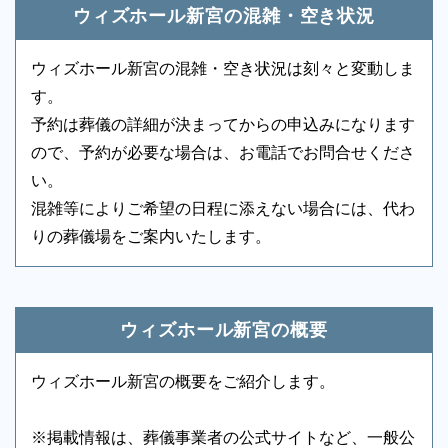
可能なように、各斎場でスタッフがお待ちしていま
ウィズホール新宮の混雑・空き状況
参列者控室
-
シャワー
-
す。大切な人を送る大事な場所です。些細な事でも何
なりと私たちにお尋ねください。
ウィズホール新宮の混雑・空き状況は刻々と変動しま
浴室
-
貸布団
○
す。
アメニティセット
-
冷蔵庫
-
予約は葬儀の詳細が決まってからの申込みになります
ので、予約が必要な場合は、お電話でお問合せくださ
テレビ
○
多目的トイレ
-
い。
バリアフリー意識
-
エントランス
-
混雑等によりご希望の日程に添えない場合には、代わ
りの葬儀場をご案内いたします。
ロビー
-
エレベーター
-
家族葬から一般葬儀まで幅広く対応
エスカレーター
-
車椅子貸出し
-
ウィズホールはどのような葬儀形式にも対応していま
ウィズホール新宮の概要
す。家族葬には充分な駐車場を確保してあり、車での
ご会葬も便利です。
ウィズホール新宮の概要をご紹介します。
※掲載情報は、葬儀事業者の公式サイトなど、一般公