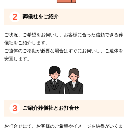
家族葬は、大人数で執り行われる一般葬とは違い、少
人数の家族やごく親しい友人のみで通夜式・告別式が
2
葬儀社をご紹介
執り行われます。
儀礼的な弔問などを受ける必要がないため、身内だけ
で故人とのお別れの時間をゆっくり過ごすことができ
ご状況、ご希望をお伺いし、お客様に合った信頼できる葬
ます。
儀社をご紹介します。
ご遺体のご移動が必要な場合はすぐにお伺いし、ご遺体を
ウィズホール新宮は、家族水いらずでゆっくり故人を
安置します。
お見送りしたい方や、費用を抑えてコンパクトな葬儀
にしたい方におすすめです。
仮眠ができる葬儀場を探している方
ウィズホール新宮には、仮眠ができるベッドルームが
3
ご紹介葬儀社とお打合せ
あります。
そのため、故人と最後の夜をともにゆっくり過ごすこ
とができます。
お打合せにて、お客様のご希望やイメージを納得がいくま