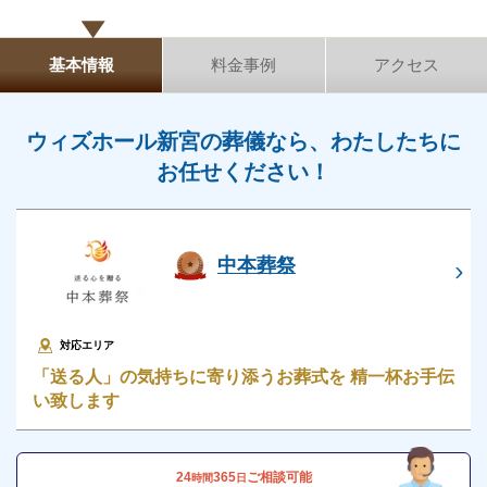
一日葬は、費用と時間を抑えて葬儀をしたい方、ある
基本情報
料金事例
アクセス
いは火葬だけでは寂しいのでもう少し故人を手厚く弔
いたい方におすすめです。
ウィズホール新宮の葬儀なら、わたしたちに
ウィズホール新宮の家族葬
お任せください！
ウィズホール新宮では「家族葬」が可能です。
追加料金の心配がない総額費用を提示します
人数・式場・火葬場などの各種条件やご要望、ご事情
中本葬祭
家族葬では一般葬と同様、遺体搬送、遺体安置、通夜
にあわせて、お見積りを作成いたします。葬儀を施行
式、告別式、式中初七日法要、火葬といった一連の儀
する前に総額費用をご確認いただき、それぞれの内訳
式が執り行われます。
対応エリア
をご説明します。その上で葬儀費用の総額にご納得い
家族葬と一般葬の違いは、少人数の家族やごく親しい
「送る人」の気持ちに寄り添うお葬式を 精一杯お手伝
ただいてから施行いたしますのでご安心ください。
友人のみで通夜式・告別式を執り行うという点です。
い致します
身内だけで故人とのお別れの時間をゆっくり過ごすこ
とが可能で、儀礼的な弔問などを受ける必要がありま
24
365
ご相談可能
時間
日
せん。