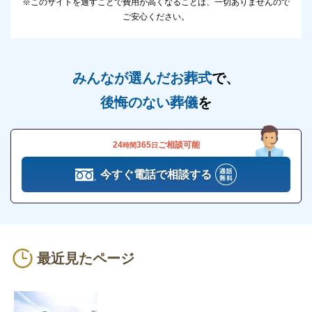
※このサイトを通すことで費用が高くなることは、一切ありませんので
ご安心ください。
ウィズホール新宮の安置施設について
ウィズホール新宮には、葬儀の日まで遺体を安置する
ための設備があります。
みんなが選んだお葬式
で、
スペースの都合などにより自宅で安置ができない場合
後悔のない葬儀
を
は、葬儀の日まで遺体をウィズホール新宮で安置する
ことができます。
24
365
ご相談可能
時間
日
近年の住宅事情では自宅で遺体を安置することが難し
今すぐ電話で相談する
く、安置施設のある斎場などで安置するケースが多く
なっています。
ウィズホール新宮では、病院で亡くなった場合に搬送
して安置することもできます。
最近見たページ
※掲載情報は、葬儀事業者の公式サイトなど、一般公
開されている情報を参照し編集したものです。変更