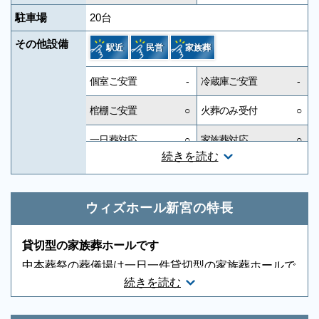
駐車場
20台
その他設備
駅近
民営
家族葬
個室ご安置
-
冷蔵庫ご安置
-
棺棚ご安置
○
火葬のみ受付
○
一日葬対応
○
家族葬対応
○
続きを読む
一般葬対応
○
無宗教対応
○
神道対応
○
キリスト教対応
○
ウィズホール新宮の特長
友人葬対応
○
社葬対応
-
貸切型の家族葬ホールです
葬祭ディレクター
○
近隣有料駐車場
-
中本葬祭の葬儀場は一日一件貸切型の家族葬ホールで
続きを読む
す。どなたにも気兼ねなく、少ない人数でも寂しく感
音響、照明設備
-
相談スペース
-
じる事がない作りになっています。 いつでも見学が
親族控室
○
宗教者控室
-