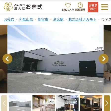
お急ぎ
の方
お気に入り
閲覧履歴
お葬式
和歌山県
新宮市
新宮駅
株式会社ナカモト
ウィ