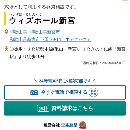
式場として利用する葬祭施設です。
うぃずほーるしんぐう
ウィズホール新宮
和歌山県
和歌山県新宮市
和歌山県新宮市下田1-9-14（▼アクセス）
〇徒歩：ＪＲ紀勢本線(亀山－新宮)、ＪＲきのくに線「新宮
駅」より徒歩10分
最終更新日：
2025年03月09日
24時間365日ご相談可能です
今すぐ電話で相談する
資料請求はこちら
無料
中本葬祭
運営会社