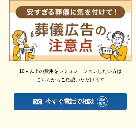
します。また、市区役所への死亡届なども代行できま
一般葬では、火葬、遺体搬送、遺体安置、通夜式、告
す。まずはお電話ください。
別式、式中初七日法要といった一通りの儀式を執り行
います。
そのため、故人のために質の高い葬儀をあげ、できる
かぎり故人を手厚く弔いたいという方におすすめで
す。
ウィズホール新宮の一日葬
10人以上の費用をシミュレーションしたい方は
こちら
からご確認いただけます
ご相談は無料で承ります
ウィズホール新宮では「一日葬」が可能です。
非日常的な葬儀のこと。初めての方はもちろん、経験
のある方でもわからないことが多いものです。少しで
一日葬とは、通夜式をせずに、告別式から火葬までを
今すぐ電話で相談
も不安や心配事があれば、些細と思われることでも遠
1日で完了させる葬儀形態です。
慮なくご相談ください。相談によりイメージが浮かん
通夜式をしない分、費用が節約できます。
で理解が進めば、必要・不要の判断もつきやすくなり
また、参列者の体力的・精神的な負担を軽減すること
ます。
が可能です。