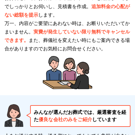
でしっかりとお伺いし、見積書を作成。
追加料金の心配が
充実したベッドルームや貸布団が用意されているた
ない総額を提示
します。
め、通夜式の後に仮眠のために自宅に戻る必要がない
万一、内容がご要望にあわない時は、お断りいただいてか
のが特長です。
まいません。
実費が発生していない限り無料でキャンセル
できます。
また、葬儀社を変えたい時にもご案内できる場
合がありますのでお気軽にお問合せください。
ウィズホール新宮のご利用時の注意点
ウィズホール新宮のご利用時の注意点をご紹介しま
す。
ウィズホール新宮のご利用を検討される場合は
ご相談ください
みんなが選んだお葬式では、厳選審査を経
無料でご相談を承ります。
た
優良な会社のみをご紹介
しています
電話番号「
0120-24-1234
」にお電話をお願いしま
す。