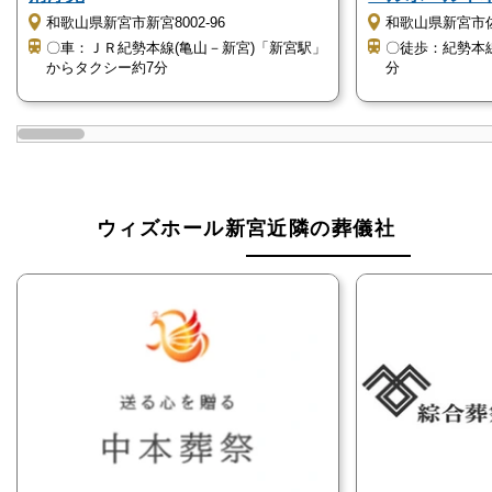
和歌山県新宮市新宮8002-96
和歌山県新宮市佐野
ウィズホール新宮は、和歌山県新宮市にある民営の斎
〇車：ＪＲ紀勢本線(亀山－新宮)「新宮駅」
〇徒歩：紀勢本
からタクシー約7分
分
場で、株式会社中本葬祭が運営しています。
株式会社中本葬祭は、1974年9月に中本記年商店とし
て開業し、1983年8月に葬祭業を中心に営む、株式会
社ナカモトに法人化しました。
ウィズホール新宮近隣の葬儀社
ウィズホール新宮は2018年4月に直営斎場としてオー
プンしています。
葬儀ホール以外にも法要や仏壇、墓石と言ったお葬式
以外のサポートも充実していますので、お気軽にご相
談が可能です。
新宮市のほぼ中心に位置しています
ウィズホール新宮は、和歌山県新宮市のほぼ中心に位
置しています。