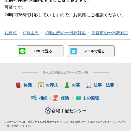
可能です。
24時間365日対応していますので、お気軽にご相談ください。
お葬式
和歌山県
和歌山県の一日葬対応
新宮市の一日葬対応
LINEで送る
メールで送る
みんなが選んだサービス一覧
終活
お葬式
お墓
法事・法要
相続
保険
もの整理
斎場手配センター
このホームページは、東証プライム上場 燦ホールディングス（株）[証券コード：9628] グループのライフフォワード
（株）が運営しています。