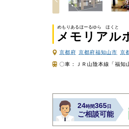
めもりあるほーるゆら ほくと
メモリアルホ
京都府
京都府福知山市
京
〇車：ＪＲ山陰本線「福知
24
365
時間
日
ご相談可能