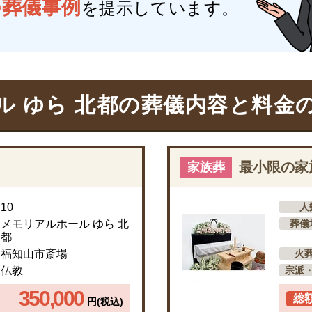
の葬儀事例
を提示しています。
 ゆら 北都の
葬儀内容と料金
最小限の家
家族葬
10
人
メモリアルホール ゆら 北
葬儀
都
福知山市斎場
火
仏教
宗派
350,000
総
円(税込)