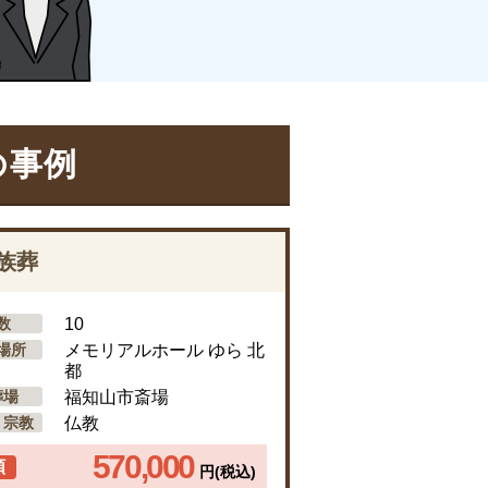
の事例
族葬
数
10
場所
メモリアルホール ゆら 北
都
葬場
福知山市斎場
・宗教
仏教
570,000
額
円(税込)