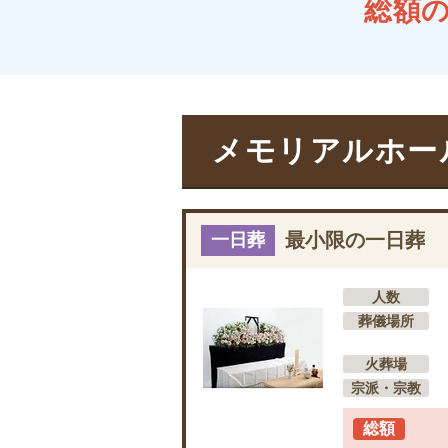
総額
メモリアルホール
最小限の一日葬
一日葬
人数
葬儀場所
火葬場
宗派・宗教
総額