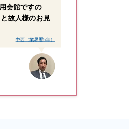
用会館ですの
りと故人様のお見
中西（業界歴5年）