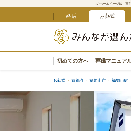
このホームページは、東証
終活
お葬式
初めての方へ
葬儀マニュア
葬儀マニュ
お葬式
京都府
福知山市
福知山駅
葬儀安心サ
葬儀の準備
葬儀の選び