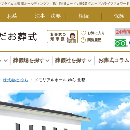
プライム上場 燦ホールディングス（株）[証券コード：9628] グループのライフフォワー
お墓
法事・法要
相続
保険
24時
お気に入り
閲覧履歴
ル
葬儀場を探す
葬儀社を探す
お葬式コラム
アル一覧
北海道
北海道
株式会社 ゆら
メモリアルホール ゆら 北都
東北・甲信越・北陸
東北・甲信越・北陸
ポート
関東
関東
〜葬儀後まで
中部・東海
中部・東海
方