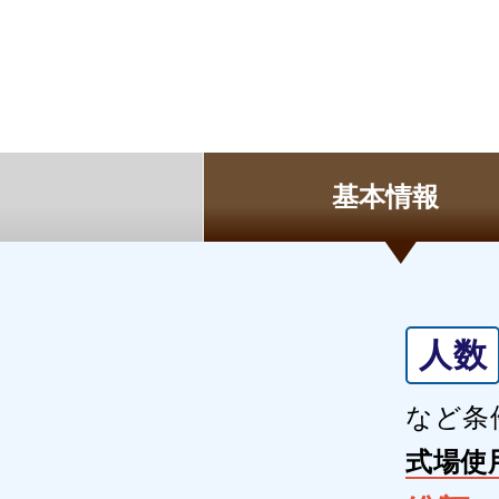
基本情報
人数
など条
式場使