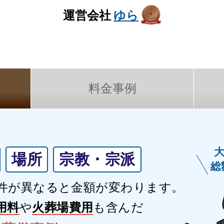
運営会社
ゆら
料金事例
場所
宗教・宗派
総
件が異なると金額が変わります。
用料
や
火葬場費用
も含んだ