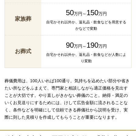
50
150
万円～
万円
家族葬
自宅かそれ以外か、返礼品・飲食などを用意する
かなどで変動
90
190
万円～
万円
お葬式
自宅かそれ以外か、返礼品・飲食などが人数によ
り変動
葬儀費用は、100人いれば100通り。気持ちを込めたい部分や省き
たい所などをふまえて、専門家と相談しながら適正価格を見出す
ことが大切です。やり直しがきかない葬儀のこと。納得・満足の
いくお見送りにするためには、けして広告金額に流されることな
く、条件などを明確にして信頼できる葬儀社から説明を受け、実
際に則した見積りを作成してもらうことが重要になります。