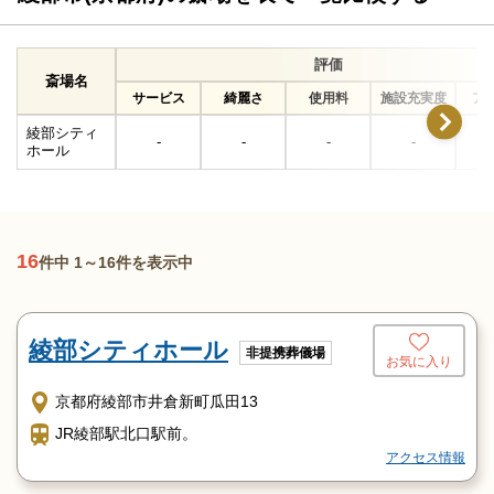
評価
斎場名
サービス
綺麗さ
使用料
施設充実度
ア
綾部シティ
-
-
-
-
ホール
16
件中 1～16件を表示中
綾部シティホール
非提携葬儀場
お気に入り
京都府綾部市井倉新町瓜田13
JR綾部駅北口駅前。
アクセス情報