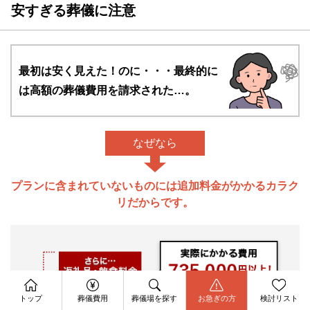
安すぎる葬儀に注意
最初は安く見えた！のに・・・
最終的に
は高額の葬儀費用を請求された…。
なぜなら
プランに含まれていないものには追加料金がかかるカラク
リだからです。
資料請求
今すぐ電話相談
トップ
葬儀費用
葬儀場を探す
お急ぎの方
検討リスト
お問合せ