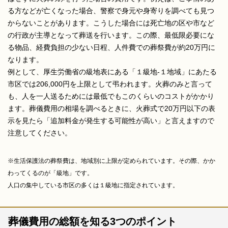
る方などが亡くなった場合、警察で身元や身寄りを調べても見つ
からないことがあります。こうした場合には死亡地の区や市など
の行政が主導となって葬送を行います。この際、最低限必要にな
る物品、経費負担の少ない日程、人件費での葬祭費が約20万円に
なります。
例として、厚生労働省の級地表にある「１級地-１地域」にあたる
市区では206,000円を上限として弔われます。火葬のみと言って
も、人を一人送るためには最低でもこのくらいのコストがかかり
ます。葬儀費用の相場を調べるときに、火葬式で20万円以下の表
示を見たら「追加料金が発生する可能性が高い」と言えますので
注意してください。
※生活保護法の葬祭費は、地域別に上限が定められています。その際、かか
わってくるのが「級地」です。
人口の集中している市区の多くは１級地に指定されています。
葬儀費用の総額を知る3つのポイント