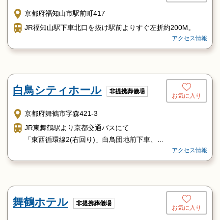
京都府福知山市駅前町417
JR福知山駅下車北口を抜け駅前よりすぐ左折約200M。
アクセス情報
白鳥シティホール
非提携葬儀場
お気に入り
京都府舞鶴市字森421-3
JR東舞鶴駅より京都交通バスにて
「東西循環線2(右回り)」白鳥団地前下車、
アクセス情報
東へ200m右側
舞鶴ホテル
非提携葬儀場
お気に入り