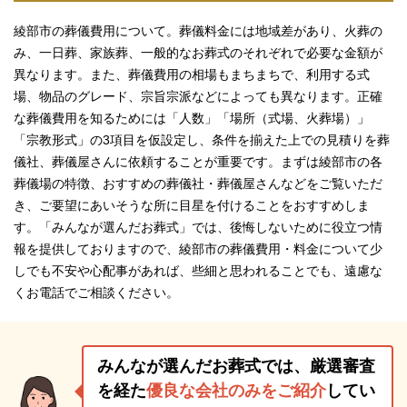
綾部市の葬儀費用について。葬儀料金には地域差があり、火葬の
み、一日葬、家族葬、一般的なお葬式のそれぞれで必要な金額が
異なります。また、葬儀費用の相場もまちまちで、利用する式
場、物品のグレード、宗旨宗派などによっても異なります。正確
な葬儀費用を知るためには「人数」「場所（式場、火葬場）」
「宗教形式」の3項目を仮設定し、条件を揃えた上での見積りを葬
儀社、葬儀屋さんに依頼することが重要です。まずは綾部市の各
葬儀場の特徴、おすすめの葬儀社・葬儀屋さんなどをご覧いただ
き、ご要望にあいそうな所に目星を付けることをおすすめしま
す。「みんなが選んだお葬式」では、後悔しないために役立つ情
報を提供しておりますので、綾部市の葬儀費用・料金について少
しでも不安や心配事があれば、些細と思われることでも、遠慮な
くお電話でご相談ください。
みんなが選んだお葬式では、厳選審査
を経た
優良な会社のみをご紹介
してい