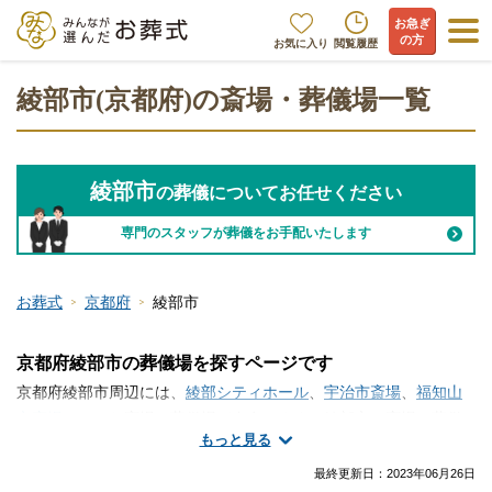
お急ぎ
の方
お気に入り
閲覧履歴
綾部市(京都府)の斎場・葬儀場一覧
綾部市
の葬儀についてお任せください
専門のスタッフが葬儀をお手配いたします
お葬式
京都府
綾部市
京都府綾部市の葬儀場を探すページです
京都府綾部市周辺には、
綾部シティホール
、
宇治市斎場
、
福知山
市斎場
といった斎場・葬儀場が存在します。綾部市で斎場・葬儀
もっと見る
場の情報をお探しですか？家族葬や一日葬・火葬式などの葬儀を
行う場所は、ご自宅や寺院の式場、便利な総合斎場やセレモニー
最終更新日：
2023年06月26日