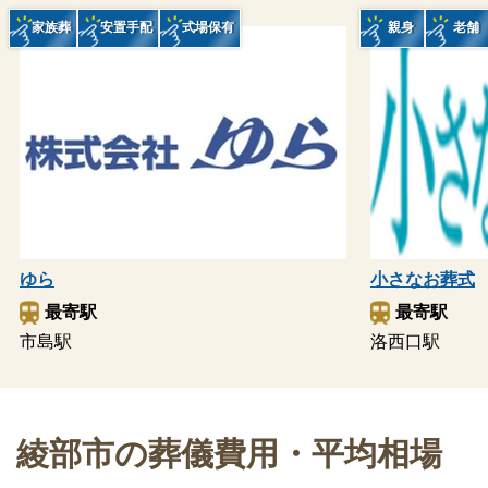
家族葬
安置手配
式場保有
親身
老舗
ゆら
小さなお葬式
最寄駅
最寄駅
市島駅
洛西口駅
綾部市の葬儀費用・平均相場