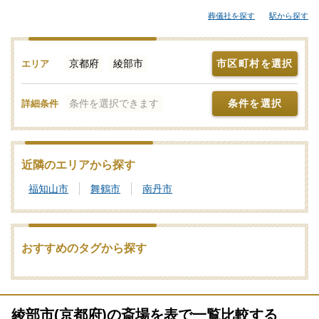
ホールなどが候補となります。「みんなが選んだお葬式」では、
葬儀社を探す
駅から探す
斎場やセレモニーホールを調査。それぞれの機能や評価などをご
覧いただき、申込みの流れなど、ご不明点があれば、些細と思わ
れることでも遠慮なくお電話でご相談ください。家族葬や一日
京都府
綾部市
市区町村を選択
エリア
葬、火葬式をどこで行うのがよいか？その選び方や段取りの仕方
をはじめ、式場・火葬場の手配までを含めてサポートいたしま
条件を選択できます
条件を選択
詳細条件
す。綾部市で利用者が多い式場・火葬場、参列者が集まりやすい
便利なセレモニーホールを検索！施設予約や空き日程の確認・利
用状況などのお問合せも承りますので、まずはご相談ください。
写真を見ながら場所の雰囲気や価格相場を近隣の斎場・葬儀場と
近隣のエリアから探す
で比較したり、新設セレモニーホールなどの最新情報をチェック
福知山市
舞鶴市
南丹市
したりなどの情報収集を行って綾部市の最適な斎場・葬儀場をご
確認ください。
葬儀と葬式、告別式の違いとは？葬儀の意味、費用相場や流れ
おすすめのタグから探す
も解説
家族葬の基礎知識｜費用や流れ、メリットと注意点について
綾部市(京都府)の斎場を表で一覧比較する