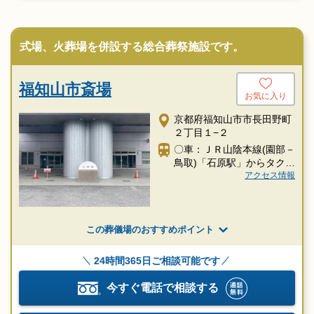
式場、火葬場を併設する総合葬祭施設です。
福知山市斎場
お気に入り
京都府福知山市市長田野町
２丁目１−２
〇車：ＪＲ山陰本線(園部－
鳥取)「石原駅」からタクシ
ー約6分
アクセス情報
この葬儀場のおすすめポイント
24時間365日ご相談可能です
今すぐ電話で相談する