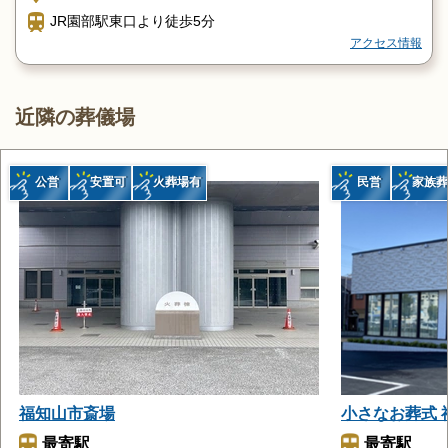
JR園部駅東口より徒歩5分
アクセス情報
近隣の葬儀場
公営
安置可
火葬場有
民営
家族葬
福知山市斎場
小さなお葬式 
最寄駅
最寄駅