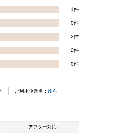
1件
0件
2件
0件
0件
下
ご利用企業名：
ゆら
アフター対応