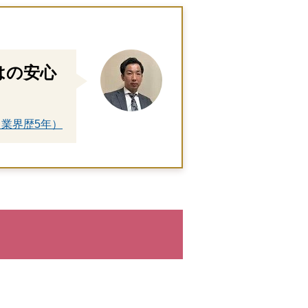
はの安心
業界歴5年）