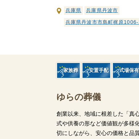
家族葬とは
兵庫県
兵庫県丹波市
葬儀費用の
兵庫県丹波市市島町梶原1006
家族葬
安置手配
式場保有
ゆらの葬儀
創業以来、地域に根差した「真
式や供養の形など価値観が多様
切にしながら、安心の価格と品