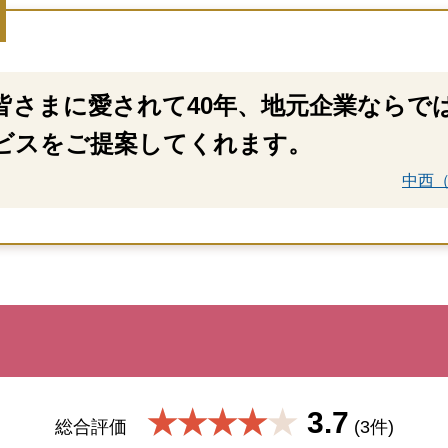
皆さまに愛されて40年、地元企業ならで
ビスをご提案してくれます。
中西（
★★★★
3.7
総合評価
(3件)