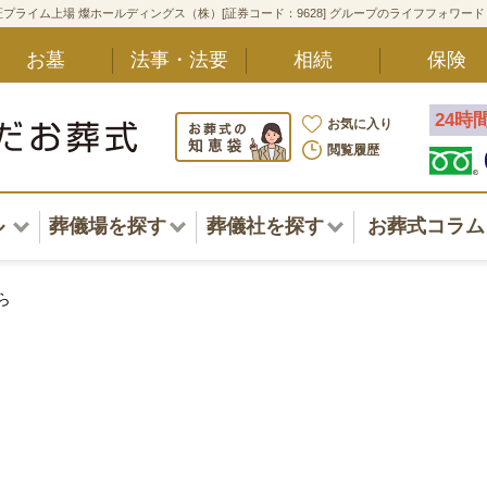
プライム上場 燦ホールディングス（株）[証券コード：9628] グループのライフフォワー
お墓
法事・法要
相続
保険
24時
お気に入り
閲覧履歴
ル
葬儀場を探す
葬儀社を探す
お葬式コラム
アル一覧
北海道
北海道
ら
東北・甲信越・北陸
東北・甲信越・北陸
ポート
関東
関東
〜葬儀後まで
中部・東海
中部・東海
方