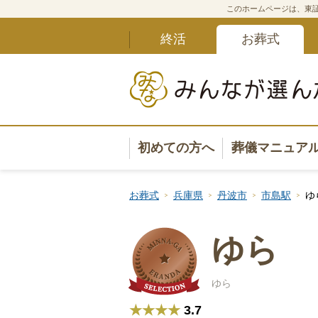
このホームページは、東証
終活
お葬式
初めての方へ
葬儀マニュア
葬儀マニュ
お葬式
兵庫県
丹波市
市島駅
ゆ
葬儀安心サ
ゆら
葬儀の準備
ゆら
葬儀の選び
★★★★
3.7