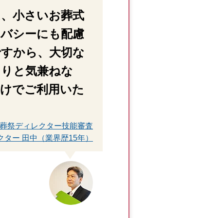
は、小さいお葬式
イバシーにも配慮
ですから、大切な
くりと気兼ねな
だけでご利用いた
 葬祭ディレクター技能審査
クター 田中（業界歴15年）