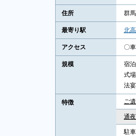
住所
群馬
最寄り駅
北高
アクセス
〇車
規模
宿泊
式場
法宴
ご遺
特徴
通夜
駐車