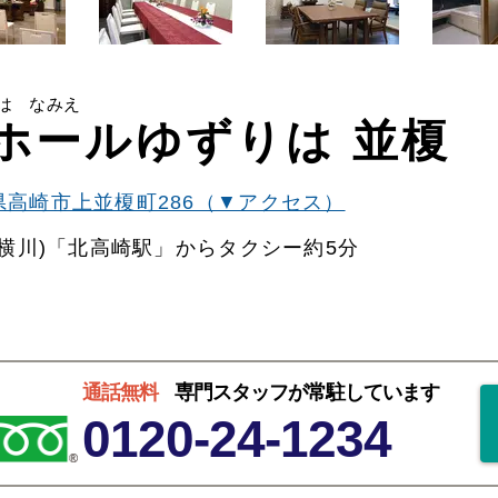
は なみえ
ホールゆずりは 並榎
県高崎市上並榎町286（▼アクセス）
横川)「北高崎駅」からタクシー約5分
通話無料
専門スタッフが常駐しています
0120-24-1234