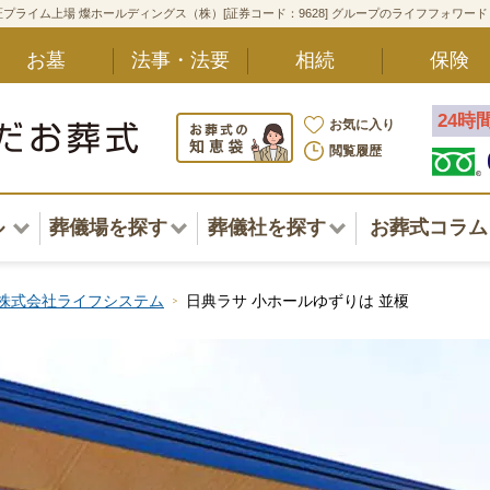
プライム上場 燦ホールディングス（株）[証券コード：9628] グループのライフフォワー
お墓
法事・法要
相続
保険
24時
お気に入り
閲覧履歴
ル
葬儀場を探す
葬儀社を探す
お葬式コラム
アル一覧
北海道
北海道
株式会社ライフシステム
日典ラサ 小ホールゆずりは 並榎
東北・甲信越・北陸
東北・甲信越・北陸
ポート
関東
関東
〜葬儀後まで
中部・東海
中部・東海
方