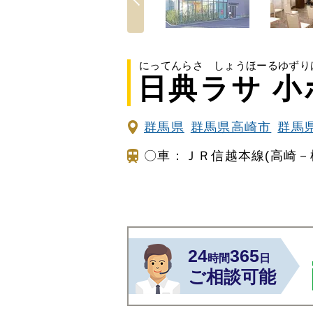
にってんらさ しょうほーるゆずり
日典ラサ 小
群馬県
群馬県高崎市
群馬
〇車：ＪＲ信越本線(高崎－
24
365
時間
日
ご相談可能