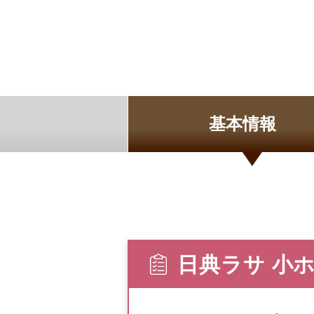
基本情報
日典ラサ 小