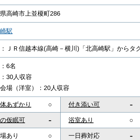
県高崎市上並榎町286
崎駅
：ＪＲ信越本線(高崎－横川)「北高崎駅」からタ
：6名
：30人収容
会場（洋室）：20人収容
-
体あずかり
○
付き添い可
-
の仮眠可
浴室あり
○
-
場あり
○
一日葬対応