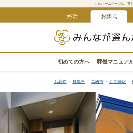
このホームページは、東証
終活
お葬式
初めての方へ
葬儀マニュア
葬儀マニュ
お葬式
群馬県
高崎市
北高崎駅
葬儀安心サ
葬儀の準備
葬儀の選び