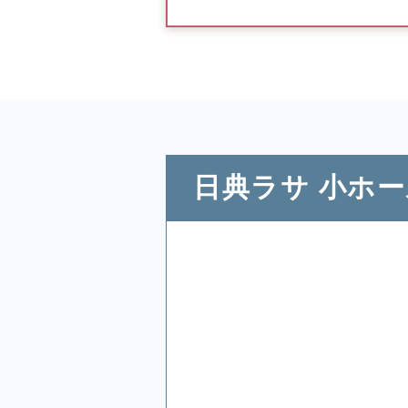
日典ラサ 小ホ