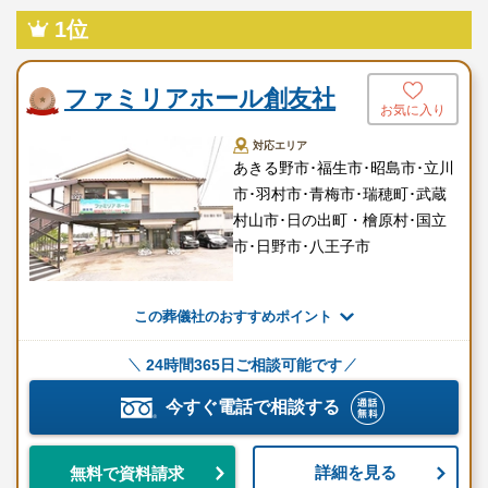
1位
ファミリアホール創友社
お気に入り
対応エリア
あきる野市･福生市･昭島市･立川
市･羽村市･青梅市･瑞穂町･武蔵
村山市･日の出町・檜原村･国立
市･日野市･八王子市
この葬儀社のおすすめポイント
24時間365日ご相談可能です
今すぐ電話で相談する
詳細を見る
無料で資料請求