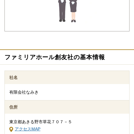
各地域にある公共斎場や民間斎場を利用した葬儀もおまかせくだ
さい。一般葬・家族葬等、お客様のご希望に沿った式場、葬儀内
容をご提案いたします。
ファミリアホール創友社の基本情報
社名
家族葬「ファミリアホール」保冷霊安室「きずなホール」
1日1組のみ利用できる家族葬式場（40名収容）で、気兼ねなく葬
有限会社なみき
儀を執り行うことができます。 駐車場も13台利用できます。ま
た、お顔が見られる保冷床で対面ができる霊安室「きずな」で安
住所
心してご安置ができます。（イオン除菌脱臭機能保冷システム）
東京都あきる野市草花７０７－５
アクセスMAP