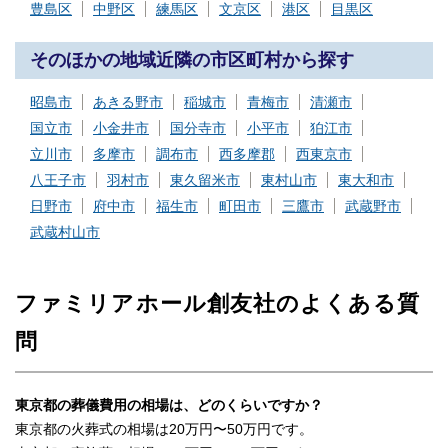
豊島区
中野区
練馬区
文京区
港区
目黒区
そのほかの地域近隣の市区町村から探す
昭島市
あきる野市
稲城市
青梅市
清瀬市
国立市
小金井市
国分寺市
小平市
狛江市
立川市
多摩市
調布市
西多摩郡
西東京市
八王子市
羽村市
東久留米市
東村山市
東大和市
日野市
府中市
福生市
町田市
三鷹市
武蔵野市
武蔵村山市
ファミリアホール創友社のよくある質
問
東京都の葬儀費用の相場は、どのくらいですか？
東京都の火葬式の相場は20万円〜50万円です。