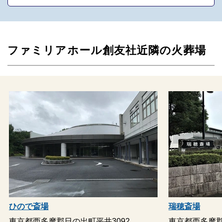
ファミリアホール創友社近隣の火葬場
ひので斎場
瑞穂斎場
東京都西多摩郡日の出町平井3092
東京都西多摩郡