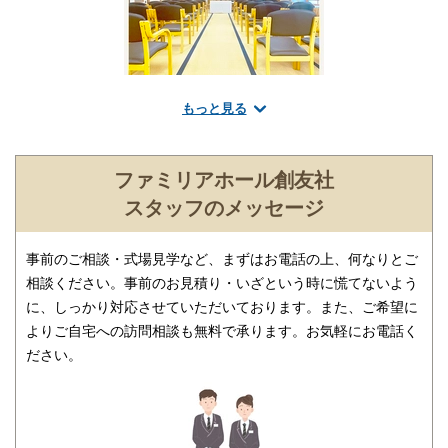
もっと見る
火葬式プラン
火葬のみをご希望の方にも、ご安心してご利用していただく為、
わかりやすい料金明細で火葬プランを準備しております。良心的
ファミリアホール創友社
な価格で、お客様にご安心いただけるプランです。火葬場での僧
スタッフのメッセージ
侶などのお手配もできます。
事前のご相談・式場見学など、まずはお電話の上、何なりとご
相談ください。事前のお見積り・いざという時に慌てないよう
に、しっかり対応させていただいております。また、ご希望に
よりご自宅への訪問相談も無料で承ります。お気軽にお電話く
ださい。
公共斎場等での葬儀