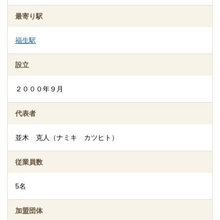
最寄り駅
福生駅
設立
海洋散骨
日本海洋散骨協会による認定アドバイザーがおります。洋上での
２０００年９月
散骨風景を写真におさめ、散骨後には散骨証明書と合わせ、お渡
しさせて頂きます。お墓ではなく、海洋散骨をご希望される方
代表者
は、安心してご相談ください。
並木 克人（ナミキ カツヒト）
従業員数
5名
加盟団体