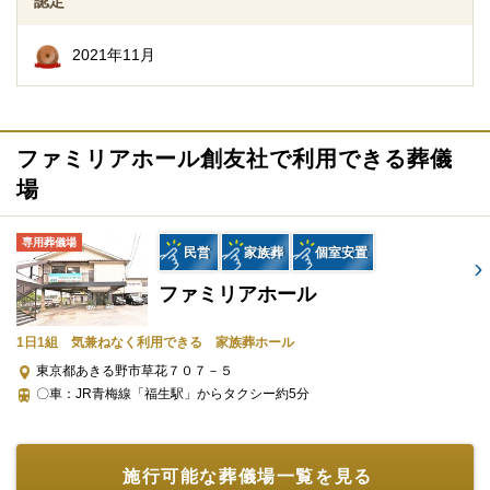
認定
区役所への死亡届なども代行できます。まずはお電話ください。
2021年11月
ファミリアホール創友社で利用できる葬儀
場
専用葬儀場
ご相談は無料で承ります
民営
家族葬
個室安置
非日常的な葬儀のこと。初めての方はもちろん、経験のある方で
ファミリアホール
もわからないことが多いものです。少しでも不安や心配事があれ
ば、些細と思われることでも遠慮なくご相談ください。相談によ
1日1組 気兼ねなく利用できる 家族葬ホール
りイメージが浮かんで理解が進めば必要・不要の判断もつきやす
東京都あきる野市草花７０７－５
くなります。
〇車：JR青梅線「福生駅」からタクシー約5分
施行可能な葬儀場一覧を見る