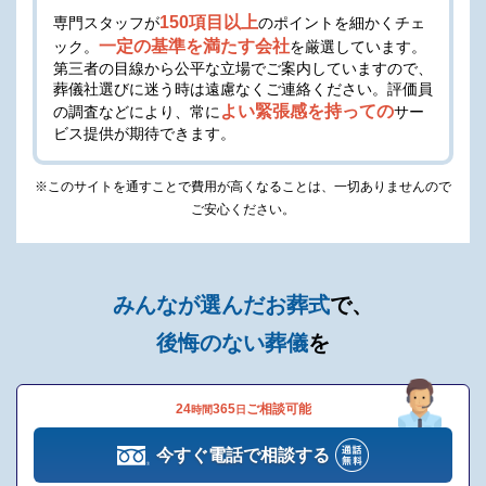
150項目以上
専門スタッフが
のポイントを細かくチェ
一定の基準を満たす会社
ック。
を厳選しています。
第三者の目線から公平な立場でご案内していますので、
葬儀社選びに迷う時は遠慮なくご連絡ください。
評価員
よい緊張感を持っての
の調査などにより、常に
サー
ビス提供が期待できます。
※このサイトを通すことで費用が高くなることは、一切ありませんので
ご安心ください。
みんなが選んだお葬式
で、
後悔のない葬儀
を
24
365
ご相談可能
時間
日
今すぐ電話で相談する