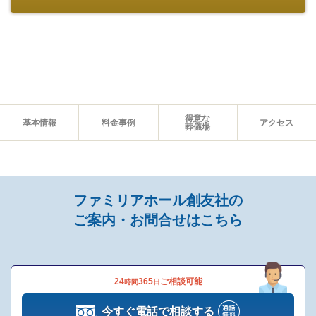
追加料金の心配がない総額費用を提示します
人数・式場・火葬場などの各種条件やご要望、ご事情にあわせ
得意な
て、お見積りを作成いたします。葬儀を施行する前に総額費用を
基本情報
料金事例
アクセス
葬儀場
ご確認いただき、それぞれの内訳をご説明します。その上で葬儀
費用の総額にご納得いただいてから施行いたしますのでご安心く
ださい。
ファミリアホール創友社の
ご案内・お問合せはこちら
24
365
ご相談可能
時間
日
今すぐ電話で相談する