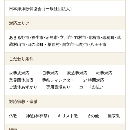
24時間365日受付
日本海洋散骨協会（一般社団法人）
もしもの時は、深夜・早朝に関わらず、まずはお電話ください。
ご状況・ご希望などをお伺いしながら段取りを進めて参ります。
対応エリア
病院などから故人を移動する車両（寝台車）の手配、ご安置先
（自宅・専用安置室）などについても、ご案内をさせていただき
あきる野市･福生市･昭島市･立川市･羽村市･青梅市･瑞穂町･武
ます。
蔵村山市･日の出町・檜原村･国立市･日野市･八王子市
こだわり条件
火葬式対応
一日葬対応
家族葬対応
社葬対応
業界団体加盟
葬祭ディレクター
24時間対応
ご遺体あずかり
専用斎場あり
カード支払い
対応宗教・宗派
葬儀のことなら何でもお任せください
ご希望にあわせて葬儀の段取りを進行いたします。火葬場、式
仏教
神道(神葬祭)
キリスト教
その他
無宗教
場、霊柩車などの手配をはじめ、必要な葬具（祭壇、棺、ドライ
アイス）などを、ご希望にあわせてご用意いたします。また、市