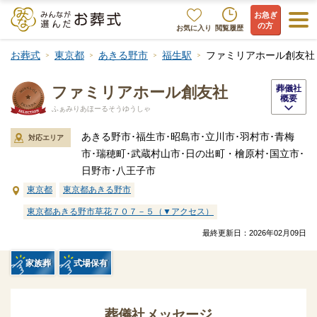
お急ぎ
の方
お気に入り
閲覧履歴
お葬式
東京都
あきる野市
福生駅
ファミリアホール創友社
ファミリアホール創友社
葬儀社
概要
ふぁみりあほーるそうゆうしゃ
あきる野市･福生市･昭島市･立川市･羽村市･青梅
対応エリア
市･瑞穂町･武蔵村山市･日の出町・檜原村･国立市･
日野市･八王子市
東京都
東京都あきる野市
東京都あきる野市草花７０７－５（▼アクセス）
最終更新日：
2026年02月09日
家族葬
式場保有
葬儀社メッセージ