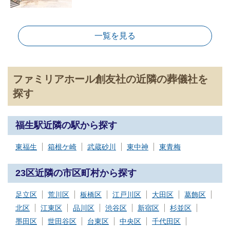
一覧を見る
ファミリアホール創友社の近隣の葬儀社を
探す
福生駅近隣の駅から探す
東福生
箱根ケ崎
武蔵砂川
東中神
東青梅
23区近隣の市区町村から探す
足立区
荒川区
板橋区
江戸川区
大田区
葛飾区
北区
江東区
品川区
渋谷区
新宿区
杉並区
墨田区
世田谷区
台東区
中央区
千代田区