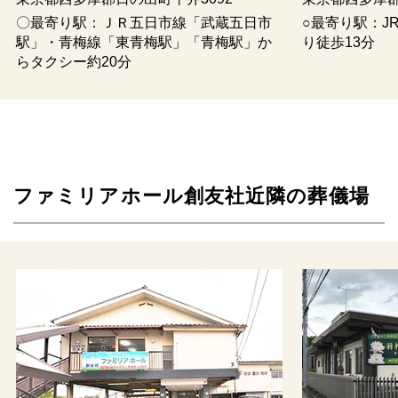
〇最寄り駅：ＪＲ五日市線「武蔵五日市
○最寄り駅：J
駅」・青梅線「東青梅駅」「青梅駅」か
り徒歩13分
らタクシー約20分
ファミリアホール創友社近隣の葬儀場