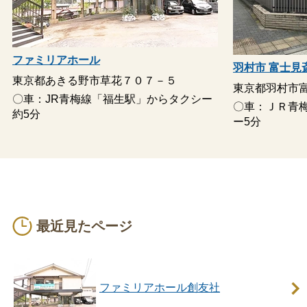
ファミリアホール
羽村市 富士見
東京都あきる野市草花７０７－５
東京都羽村市富士
〇車：JR青梅線「福生駅」からタクシー
〇車：ＪＲ青
約5分
ー5分
最近見たページ
ファミリアホール創友社