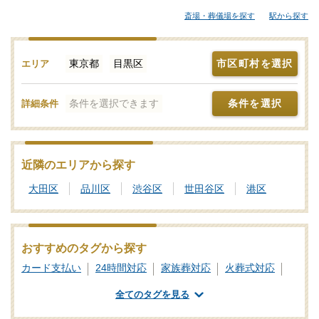
ら大規模な葬儀にも対応できる葬儀社まで、ご自身の希望に合わ
斎場・葬儀場を探す
駅から探す
せて選択することが大切です。各葬儀社の特徴、おすすめの葬儀
社などをご覧ください。「みんなが選んだお葬式」では、基準を
満たした目黒区対応の葬儀社をご紹介しております。少しでもご
東京都
目黒区
市区町村を選択
エリア
不明点などがあれば、些細と思われることでも遠慮なく、お電話
でご相談ください。
条件を選択できます
条件を選択
詳細条件
近隣のエリアから探す
大田区
品川区
渋谷区
世田谷区
港区
おすすめのタグから探す
カード支払い
24時間対応
家族葬対応
火葬式対応
一日葬対応
社葬対応
業界団体加盟
全てのタグを見る
葬祭ディレクター
ご遺体あずかり
専用斎場あり