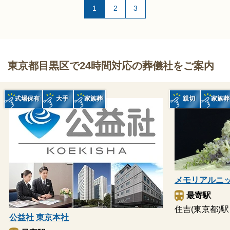
1
2
3
東京都目黒区で24時間対応の葬儀社をご案内
式場保有
大手
家族葬
親切
家族葬
メモリアルニ
最寄駅
住吉(東京都)駅
公益社 東京本社