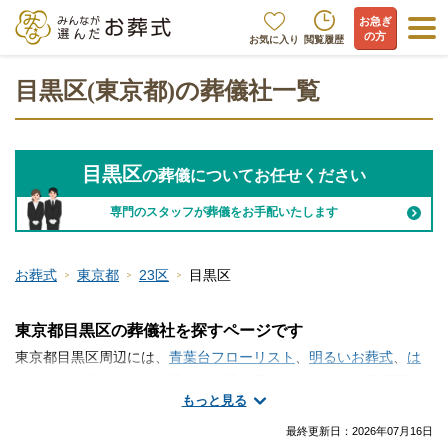
お急ぎ
の方
お気に入り
閲覧履歴
目黒区(東京都)の葬儀社一覧
目黒区
の葬儀についてお任せください
専門のスタッフが葬儀をお手配いたします
お葬式
東京都
23区
目黒区
東京都目黒区の葬儀社を探すページです
東京都目黒区周辺には、
青葉台フローリスト
、
明るいお葬式
、
は
じめてのお葬式
といった葬儀社・葬儀屋が存在します。目黒区に
もっと見る
は複数の葬儀社がございます。火葬のみ、一日葬、家族葬、一般
的な葬儀など、手厚く真心のこもったサービスが魅力の葬儀社か
最終更新日：
2026年07月16日