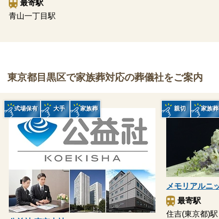
最寄駅
青山一丁目駅
東京都目黒区で家族葬対応の葬儀社をご案内
式場保有
大手
家族葬
親切
家族葬
メモリアルニ
最寄駅
住吉(東京都)駅