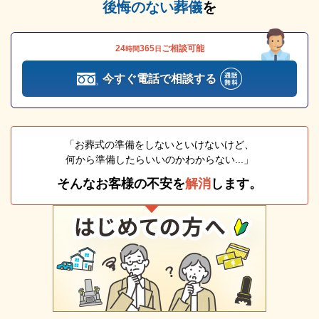
後悔のない葬儀
を
24
365
ご相談可能
時間
日
今すぐ電話で相談する
「お葬式の準備をしないといけないけど、
何から準備したらいいのかわからない...」
そんなお客様の不安を
解消
します。