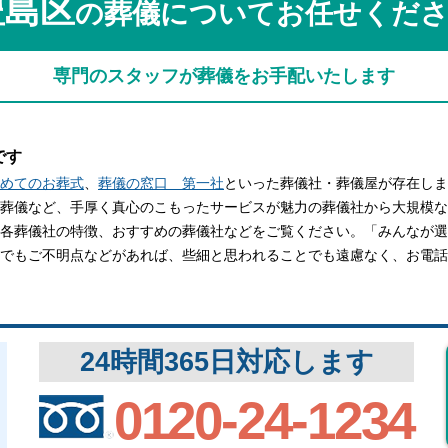
豊島区
の葬儀についてお任せくだ
関西
関西
中国・四国
中国・四国
平均相場
専門のスタッフが葬儀をお手配いたします
九州・沖縄
九州・沖縄
です
めてのお葬式
、
葬儀の窓口 第一社
といった葬儀社・葬儀屋が存在しま
葬儀など、手厚く真心のこもったサービスが魅力の葬儀社から大規模な
各葬儀社の特徴、おすすめの葬儀社などをご覧ください。「みんなが選
でもご不明点などがあれば、些細と思われることでも遠慮なく、お電話
24時間365日対応します
0120-24-1234