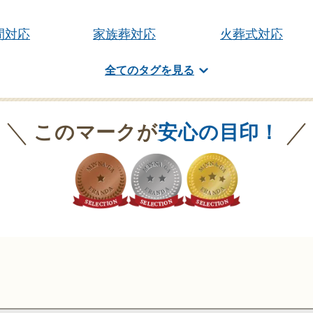
間対応
家族葬対応
火葬式対応
団体加盟
葬祭ディレクター
ご遺体あずかり
全てのタグを見る
このマークが
安心の目印！