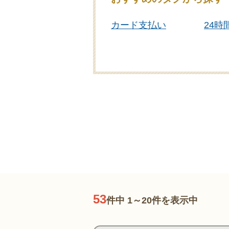
カード支払い
24時
社葬対応
業界
53
件中 1～20件を表示中