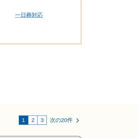
一日葬対応
専用斎場あり
1
2
3
次の20件