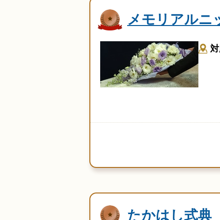
メモリアルニ
対
たかはし式典