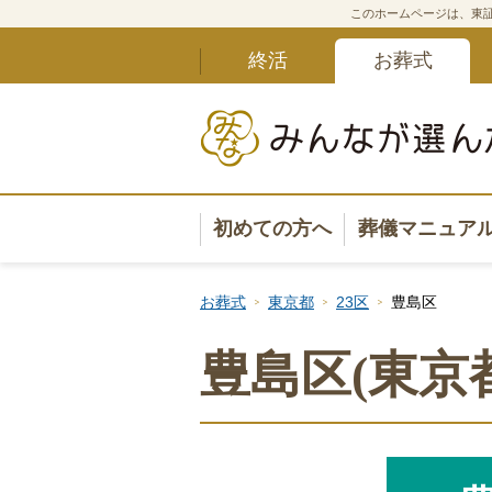
このホームページは、東証
終活
お葬式
初めての方へ
葬儀マニュア
葬儀マニュ
お葬式
東京都
23区
豊島区
葬儀安心サ
豊島区(東京
葬儀の準備
葬儀の選び