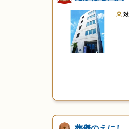
対
葬儀のえにし