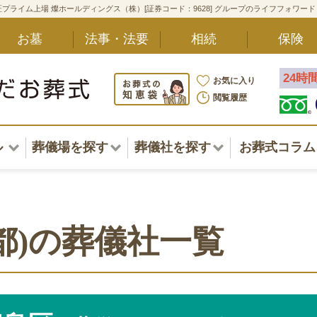
プライム上場 燦ホールディングス（株）[証券コード：9628] グループのライフフォワー
お墓
法事・法要
相続
保険
24時
お気に入り
閲覧履歴
ル
葬儀場を探す
葬儀社を探す
お葬式コラム
アル一覧
北海道
北海道
東北・甲信越・北陸
東北・甲信越・北陸
ポート
都)の葬儀社一覧
関東
関東
〜葬儀後まで
中部・東海
中部・東海
方