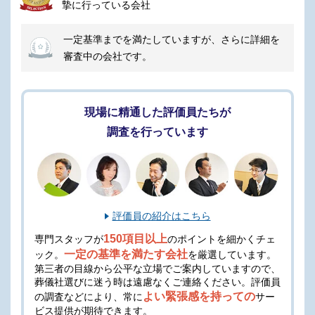
摯に行っている会社
一定基準までを満たしていますが、さらに詳細を
審査中の会社です。
現場に精通した評価員たちが
調査を行っています
評価員の紹介はこちら
150項目以上
専門スタッフが
のポイントを細かくチェ
一定の基準を満たす会社
ック。
を厳選しています。
第三者の目線から公平な立場でご案内していますので、
葬儀社選びに迷う時は遠慮なくご連絡ください。
評価員
よい緊張感を持っての
の調査などにより、常に
サー
ビス提供が期待できます。