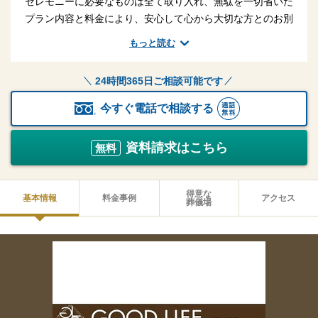
セレモニーに必要なものは全て取り入れ、無駄を一切省いた
プラン内容と料金により、安心して心から大切な方とのお別
れを過ごして頂きたいという願い一心で、これからの時代に
もっと読む
あった新しい家族葬ホール【GOOD LIFE葬祭】を立ち上
げる決意を致しました。さらに、最期の時間をご家族の心で
24時間365日ご相談可能です
送って頂けるホスピタリティを重視し、心から語り合い、思
い出話に笑い合い、肩を寄せ合い、まわりに気兼ねすること
今すぐ電話で相談する
なく涙を流せる「感動の共鳴」ができるセレモニーを実現致
します。
資料請求はこちら
無料
得意な
基本情報
料金事例
アクセス
葬儀場