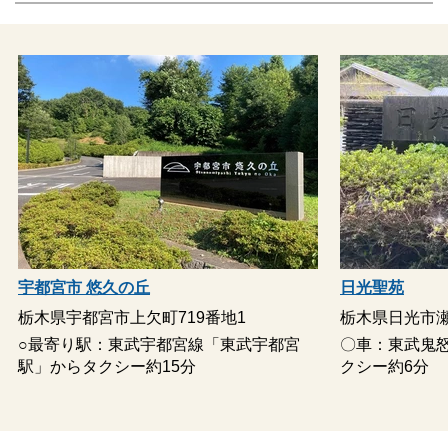
宇都宮市 悠久の丘
日光聖苑
栃木県宇都宮市上欠町719番地1
栃木県日光市瀬尾
○最寄り駅：東武宇都宮線「東武宇都宮
〇車：東武鬼
駅」からタクシー約15分
クシー約6分