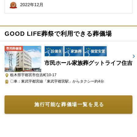
2022年12月
GOOD LIFE葬祭で利用できる葬儀場
専用葬儀場
設備良
家族葬
個室安置
市民ホール家族葬グットライフ住吉
栃木県宇都宮市住吉町10-17
〇車：東武宇都宮線「東武宇都宮駅」からタクシー約4分
施行可能な葬儀場一覧を見る