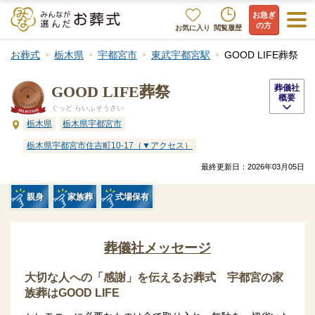
お急ぎ
の方
お気に入り
閲覧履歴
お葬式
栃木県
宇都宮市
東武宇都宮駅
GOOD LIFE葬祭
GOOD LIFE葬祭
葬儀社
概要
ぐっど らいふそうさい
栃木県
栃木県宇都宮市
栃木県宇都宮市住吉町10-17（▼アクセス）
最終更新日：
2026年03月05日
親身
家族葬
式場保有
葬儀社メッセージ
大切な人への「感謝」を伝えるお葬式 宇都宮の家
族葬はGOOD LIFE