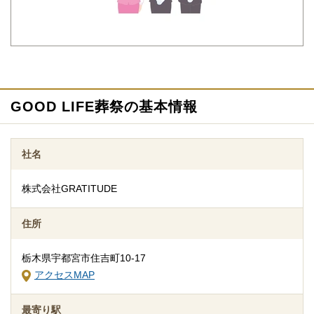
もわからないことが多いものです。少しでも不安や心配事があれ
ば、些細と思われることでも遠慮なくご相談ください。相談によ
りイメージが浮かんで理解が進めば必要・不要の判断もつきやす
くなります。
GOOD LIFE葬祭の基本情報
社名
株式会社GRATITUDE
追加料金の心配がない総額費用を提示します
住所
人数・式場・火葬場などの各種条件やご要望、ご事情にあわせ
て、お見積りを作成いたします。葬儀を施行する前に総額費用を
栃木県宇都宮市住吉町10-17
ご確認いただき、それぞれの内訳をご説明します。その上で葬儀
アクセスMAP
費用の総額にご納得いただいてから施行いたしますのでご安心く
ださい。
最寄り駅