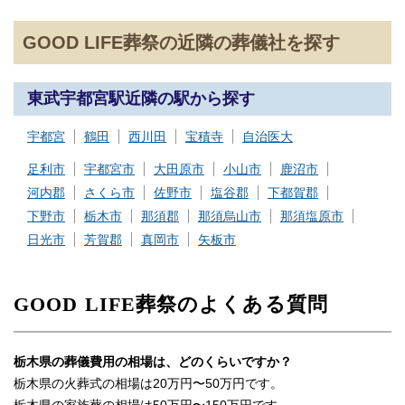
GOOD LIFE葬祭の近隣の葬儀社を探す
東武宇都宮駅近隣の駅から探す
宇都宮
鶴田
西川田
宝積寺
自治医大
足利市
宇都宮市
大田原市
小山市
鹿沼市
河内郡
さくら市
佐野市
塩谷郡
下都賀郡
下野市
栃木市
那須郡
那須烏山市
那須塩原市
日光市
芳賀郡
真岡市
矢板市
GOOD LIFE葬祭のよくある質問
栃木県の葬儀費用の相場は、どのくらいですか？
栃木県の火葬式の相場は20万円〜50万円です。
栃木県の家族葬の相場は50万円〜150万円です。