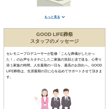
もっと見る
葬儀のことなら何でもお任せください
ご希望にあわせて葬儀の段取りを進行いたします。火葬場、式
場、霊柩車などの手配をはじめ、必要な葬具（祭壇、棺、ドライ
GOOD LIFE葬祭
アイス）などを、ご希望にあわせてご用意いたします。また、市
スタッフのメッセージ
区役所への死亡届なども代行できます。まずはお電話ください。
セレモニープロデユーサーが監修「こんな葬儀がしたかっ
た！」のお声をカタチにしたご家族の笑顔と涙で送る、心寄り
添う家族の時間。人生最期の一日を、最高のお別れへ。GOOD
LIFE葬祭は、生涯最期の日に心を込めてサポートさせて頂きま
す。
ご相談は無料で承ります
非日常的な葬儀のこと。初めての方はもちろん、経験のある方で