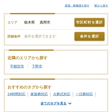
魅力の葬儀屋さんから大規模な葬儀にも対応できる葬儀会社ま
斎場・葬儀場を探す
駅から探す
で、ご自身の希望に合わせて選択することが大切です。各葬儀屋
さんの特徴、おすすめの葬儀社などをご覧ください。「みんなが
選んだお葬式」では、基準を満たした真岡市対応の葬儀社・葬儀
栃木県
真岡市
市区町村を選択
エリア
屋さんをご紹介しております。少しでもご不明点などがあれば、
些細と思われることでも遠慮なく、24時間365日お電話でご相談い
条件を選択できます
条件を選択
詳細条件
ただけます。真岡市の葬儀社を比較検討の際に「信頼のおける葬
儀屋さんはどこ？」などのお問合せも承ります。独自の基準を満
たした安心安全な葬儀屋さんをご案内いたしますので、あわせて
新サービスなどの最新情報をチェックするなど、しっかりと情報
近隣のエリアから探す
収集を行って信頼のおけそうな葬儀会社を探しましょう。
宇都宮市
下野市
おすすめのタグから探す
24時間対応
家族葬対応
火葬式対応
一日葬対応
業界団体加盟
葬祭ディレクター
ご遺体あずかり
全てのタグを見る
専用斎場あり