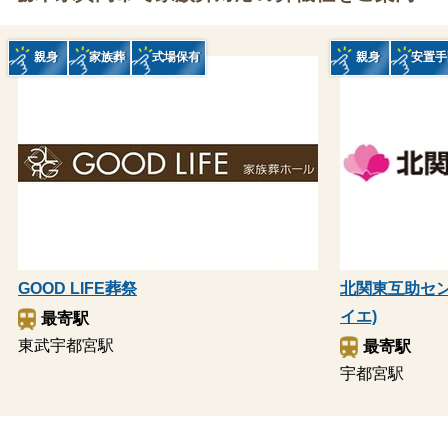
親身
家族葬
式場保有
親身
安置手
GOOD LIFE葬祭
北関東互助セン
イエ)
最寄駅
東武宇都宮駅
最寄駅
宇都宮駅