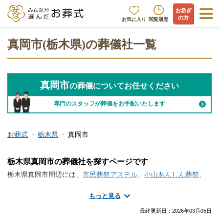
お急ぎ
の方
お気に入り
閲覧履歴
真岡市(栃木県)の葬儀社一覧
真岡市
の葬儀についてお任せください
専門のスタッフが葬儀をお手配いたします
お葬式
栃木県
真岡市
栃木県真岡市の葬儀社を探すページです
栃木県真岡市周辺には、
市民葬祭アステル
、
小山あんしん葬祭
、
セレモニー栄心
といった葬儀社・葬儀屋が存在します。真岡市で
もっと見る
葬儀社・葬儀屋さんの情報をお探しですか？火葬のみ、一日葬、
家族葬、一般的なお葬式など、手厚く真心のこもったサービスが
最終更新日：
2026年03月05日