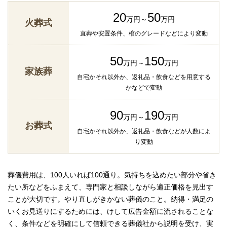
20
50
万円～
万円
火葬式
直葬や安置条件、棺のグレードなどにより変動
50
150
万円～
万円
家族葬
自宅かそれ以外か、返礼品・飲食などを用意する
かなどで変動
90
190
万円～
万円
お葬式
自宅かそれ以外か、返礼品・飲食などが人数によ
り変動
葬儀費用は、100人いれば100通り。気持ちを込めたい部分や省き
たい所などをふまえて、専門家と相談しながら適正価格を見出す
ことが大切です。やり直しがきかない葬儀のこと。納得・満足の
いくお見送りにするためには、けして広告金額に流されることな
く、条件などを明確にして信頼できる葬儀社から説明を受け、実