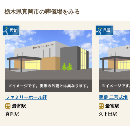
栃木県真岡市の葬儀場をみる
民営
民営
ファミリーホール絆
葬殿 二宮式場
最寄駅
最寄駅
真岡駅
久下田駅