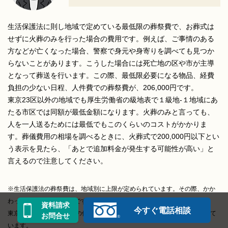
生活保護法に則し地域で定めている最低限の葬祭費で、お葬式は
せずに火葬のみを行った場合の費用です。例えば、ご事情のある
方などが亡くなった場合、警察で身元や身寄りを調べても見つか
らないことがあります。こうした場合には死亡地の区や市が主導
となって葬送を行います。この際、最低限必要になる物品、経費
負担の少ない日程、人件費での葬祭費が、206,000円です。
東京23区以外の地域でも厚生労働省の級地表で１級地-１地域にあ
たる市区では同額が最低金額になります。火葬のみと言っても、
人を一人送るためには最低でもこのくらいのコストがかかりま
す。葬儀費用の相場を調べるときに、火葬式で200,000円以下とい
う表示を見たら、「あとで追加料金が発生する可能性が高い」と
言えるので注意してください。
※生活保護法の葬祭費は、地域別に上限が定められています。その際、かか
わってくるのが「級地」です。
資料請求
今すぐ電話相談
東京23区は１級地で、その他も人口の多い市区の多くは１級地に指定されて
お問合せ
います。