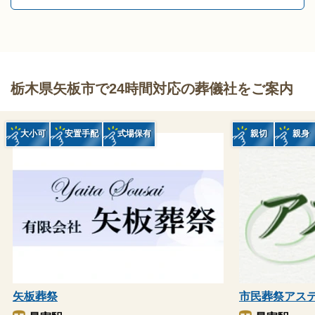
栃木県矢板市で24時間対応の葬儀社をご案内
大小可
安置手配
式場保有
親切
親身
矢板葬祭
市民葬祭アス