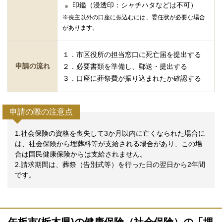
印鑑（浸透印：シャチハタなどは不可）
※喪主以外の口座に振込むには、委任状が必要な場合
があります。
１．市区役所の担当窓口に死亡届を提出する
申請の流れ
２．必要書類を準備し、郵送・提出する
３．口座に葬祭費が振り込まれたか確認する
申請の際の注意点
1.社会保険の資格を喪失して3か月以内に亡くなられた場合に
は、社会保険から埋葬料等が支給される場合があり、この場
合は国民健康保険からは支給されません。
2.請求期間は、葬祭（告別式等）を行った日の翌日から2年間
です。
矢板市(栃木県)の健康保険（社会保険）の「埋