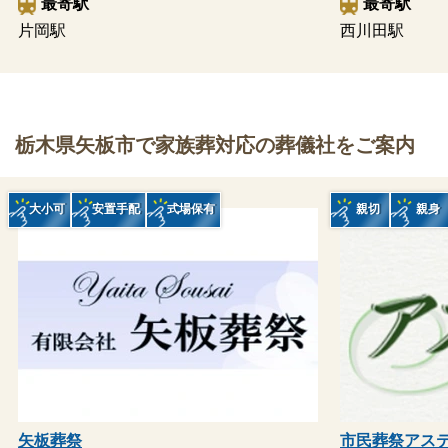
最寄駅
最寄駅
片岡駅
西川田駅
栃木県矢板市で家族葬対応の葬儀社をご案内
大小可
安置手配
式場保有
親切
親身
矢板葬祭
市民葬祭アス