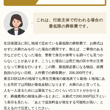
これは、行政主体で行われる場合の
最低限の葬祭費です。
生活保護法に則し地域で定めている最低限の葬祭費で、お葬式は
せずに火葬のみを行った場合の費用です。例えば、ご事情のある
方などが亡くなった場合、警察で身元や身寄りを調べても見つか
らないことがあります。こうした場合には死亡地の区や市が主導
となって葬送を行います。この際、最低限必要になる物品、経費
負担の少ない日程、人件費での葬祭費が、206,000円です。
東京23区以外の地域でも厚生労働省の級地表で１級地-１地域にあ
たる市区では同額が最低金額になります。火葬のみと言っても、
人を一人送るためには最低でもこのくらいのコストがかかりま
す。葬儀費用の相場を調べるときに、火葬式で200,000円以下とい
う表示を見たら、「あとで追加料金が発生する可能性が高い」と
言えるので注意してください。