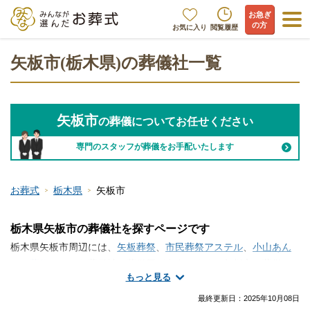
お急ぎ
の方
お気に入り
閲覧履歴
矢板市(栃木県)の葬儀社一覧
矢板市
の葬儀についてお任せください
専門のスタッフが葬儀をお手配いたします
お葬式
栃木県
矢板市
栃木県矢板市の葬儀社を探すページです
栃木県矢板市周辺には、
矢板葬祭
、
市民葬祭アステル
、
小山あん
しん葬祭
といった葬儀社・葬儀屋が存在します。矢板市で葬儀
もっと見る
社・葬儀屋さんの情報をお探しですか？火葬のみ、一日葬、家族
葬、一般的なお葬式など、手厚く真心のこもったサービスが魅力
最終更新日：
2025年10月08日