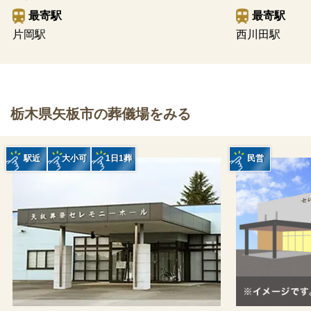
最寄駅
最寄駅
片岡駅
西川田駅
栃木県矢板市の葬儀場をみる
駅近
大小可
1日1葬
民営