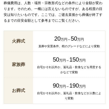
葬儀費用は、人数・場所・宗教形式などの条件により金額が変わ
ります。そのため、一概には言えないものですが、ある程度の目
安は知りたいものです。ここでは、ご逝去直後から葬儀が終了す
るまでの目安金額として参考までにご覧ください。
20
50
万円～
万円
火葬式
直葬や安置条件、棺のグレードなどにより変動
50
150
万円～
万円
家族葬
自宅かそれ以外か、返礼品・飲食などを用意する
かなどで変動
90
190
万円～
万円
お葬式
自宅かそれ以外か、返礼品・飲食などが人数によ
り変動