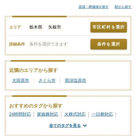
の葬儀屋さんから大規模な葬儀にも対応できる葬儀会社まで、ご
斎場・葬儀場を探す
駅から探す
自身の希望に合わせて選択することが大切です。各葬儀屋さんの
特徴、おすすめの葬儀社などをご覧ください。「みんなが選んだ
お葬式」では、基準を満たした矢板市対応の葬儀社・葬儀屋さん
栃木県
矢板市
市区町村を選択
エリア
をご紹介しております。少しでもご不明点などがあれば、些細と
思われることでも遠慮なく、24時間365日お電話でご相談いただけ
条件を選択できます
条件を選択
詳細条件
ます。矢板市の葬儀社を比較検討の際に「信頼のおける葬儀屋さ
んはどこ？」などのお問合せも承ります。独自の基準を満たした
安心安全な葬儀屋さんをご案内いたしますので、あわせて新サー
ビスなどの最新情報をチェックするなど、しっかりと情報収集を
近隣のエリアから探す
行って信頼のおけそうな葬儀会社を探しましょう。
大田原市
さくら市
那須塩原市
おすすめのタグから探す
24時間対応
家族葬対応
火葬式対応
一日葬対応
社葬対応
業界団体加盟
葬祭ディレクター
全てのタグを見る
ご遺体あずかり
専用斎場あり