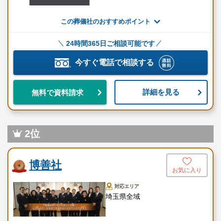
車輌
しております
この葬儀社のおすすめポイント
ベンツ・フォードリムジン・キ
霊柩車
ャデラックなどの高級外車も用
24時間365日ご相談可能です
意しております
今すぐ電話で相談する
喪服のレンタルや着付けのサー
レンタル喪服・着付け
ビスを用意しております
詳細を見る
無料で資料請求
※セットプランに含まれない内容、飲食接待費（料理、飲物、返
礼品、式場料、火葬場関係費、宗教者費用など）諸条件により変
動する費用は、人数と内容に応じて別料金がかかります。
2位
ご希望やご予算に合わせた適正価格を見積るためには、人数・場
博善社
所（式場、火葬場）・宗教形式などを葬儀社と擦り合わせること
お気に入り
が必須ですので、遠慮なくお電話でお問合せください。
対応エリア
埼玉県全域
家族葬・二日葬プラン（657,800円～）（税
込）