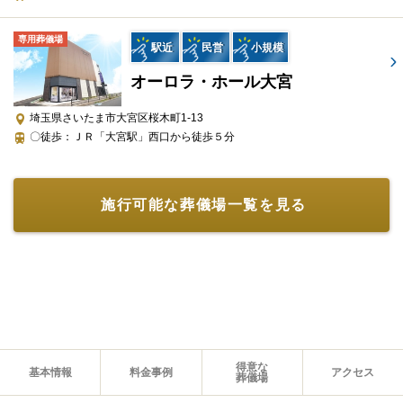
お棺
桐八
専用葬儀場
駅近
民営
小規模
骨壺
葬儀社指定の骨壺が含まれます
オーロラ・ホール大宮
戒名・お布施・花盆・遺影写真
その他
など、お気軽にお申し付けくだ
埼玉県さいたま市大宮区桜木町1-13
さい
〇徒歩：ＪＲ「大宮駅」西口から徒歩５分
含まれないもの
施行可能な葬儀場一覧を見る
項目
詳細
ご利用になられる火葬場によ
施設利用料
り、料金が異なります
生花祭壇はプランに含まれてお
生花祭壇
りません
供花・供物はプランに含まれて
供花・供物
得意な
基本情報
料金事例
アクセス
おりません
葬儀場