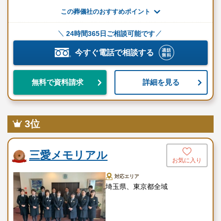
この葬儀社のおすすめポイント
含まれるもの
24時間365日ご相談可能です
項目
詳細
今すぐ電話で相談する
寝台車
20km1回まで
枕飾りセット
ご安置時の枕飾り
詳細を見る
無料で資料請求
手続き代行
役所手続き
葬儀スタッフ・ガードマン・司
スタッフ
3位
会
お預かり安置
ご安置2日分
三愛メモリアル
お気に入り
棺
桐八
対応エリア
遺影
遺影写真（カラー）
埼玉県、東京都全域
焼香用具・白木位牌を用意して
葬儀用品
おります