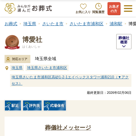
お急ぎ
の方
お気に入り
閲覧履歴
お葬式
埼玉県
さいたま市
さいたま市浦和区
浦和駅
博
博愛社
葬儀社
概要
はくあいしゃ
埼玉県全域
対応エリア
埼玉県
埼玉県さいたま市浦和区
埼玉県さいたま市浦和区高砂1-2-1エイベックスタワー浦和210（▼アク
セス）
最終更新日：
2026年02月06日
駅近
評判良
式場保有
葬儀社メッセージ