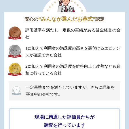
軽にお申し付けください
含まれないもの
“みんなが選んだお葬式”
安心の
認定
項目
詳細
評価基準を満たし一定数の実績がある健全経営の会
社
ご利用になられる火葬場によ
施設利用料
り、料金が異なります
1に加えて利用者の満足度の高さを裏付けるエビデン
生花祭壇はプランに含まれてお
スが確認できた会社
生花祭壇
りません
2に加えて利用者の満足度を維持向上し改善なども真
メイクはプランに含まれており
摯に行っている会社
メイク
ません
一定基準までを満たしていますが、さらに詳細を
お料理はプランに含まれており
おもてなし料理
審査中の会社です。
ません
返礼品はプランに含まれており
返礼品
ません
現場に精通した評価員たちが
調査を行っています
送迎用のマイクロバスなどはプ
車輌