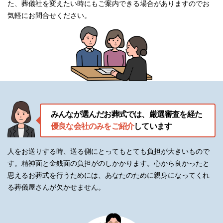
アネックスに祭壇を用意してお
た、葬儀社を変えたい時にもご案内できる場合がありますのでお
祭壇
ります
気軽にお問合せください。
焼香用具・白木位牌を用意して
葬儀用品
おります
葬儀社指定の骨壺をご利用いた
骨壺
だけます
供花・供物
果物（バスケット）・盛菓子
会葬者への礼状を用意しており
みんなが選んだお葬式では、厳選審査を経た
礼状
ます
優良な会社のみをご紹介
しています
車輌
霊柩車を用意しております
人をお送りする時、送る側にとってもとても負担が大きいもので
す。精神面と金銭面の負担がのしかかります。
心から良かったと
式場看板・受付セットを用意し
看板・受付セット
ております
思えるお葬式を行うためには、あなたのために親身になってくれ
る葬儀屋さんが欠かせません。
施工管理
葬儀を施工管理いたします
戒名・お布施・花盆など、お気
その他