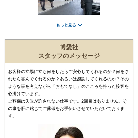
もっと見る
地域密着の葬儀社
博愛社はさいたま市をはじめとし、ふじみ野市・川口市・越谷
市・川越市・上尾市・所沢市・草加市・戸田市・蕨市・富士見市
博愛社
など埼玉県内の多くの地域で50年にわたり葬儀業を続けており、
スタッフのメッセージ
これまで1万件以上の葬儀に携わってきました。
お客様の立場に立ち何をしたらご安心してくれるのか？何をさ
れたら喜んでくれるのか？あるいは感謝してくれるのか？その
ような事を考えながら「おもてなし」のこころを持った接客を
心掛けています。
ご葬儀は失敗が許されない仕事です。2回目はありません。そ
の事を肝に銘じてご葬儀をお手伝いさせていただいておりま
す。