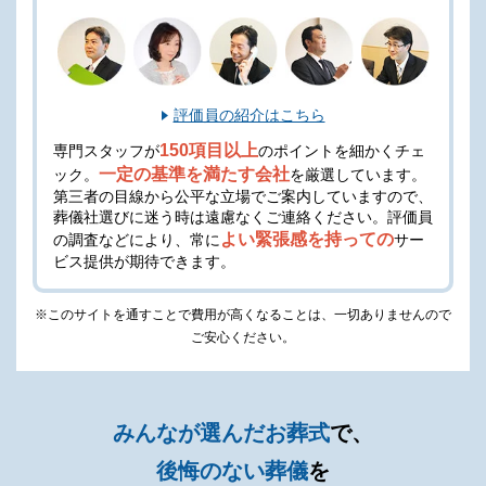
ランに含まれておりません
追加オプション
項目
詳細
評価員の紹介はこちら
オリジナルの生花祭壇をご利用
150項目以上
専門スタッフが
のポイントを細かくチェ
生花祭壇
いただけます
一定の基準を満たす会社
ック。
を厳選しています。
第三者の目線から公平な立場でご案内していますので、
故人様らしい棺のご提案のた
葬儀社選びに迷う時は遠慮なくご連絡ください。
評価員
棺
め、様々な素材・柄の棺を用意
よい緊張感を持っての
の調査などにより、常に
サー
しております
ビス提供が期待できます。
湯灌では故人様のご遺体を清拭
※このサイトを通すことで費用が高くなることは、一切ありませんので
湯灌（おくり人）
し、故人様の身をお清めいたし
ご安心ください。
ます
プロの司会者がご遺族の代わり
プロ司会
に葬儀を進行いたします
みんなが選んだお葬式
で、
多彩な材質や装飾を施した骨壺
後悔のない葬儀
を
骨壺
の中からお選びいただけます