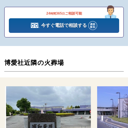
和食・洋食・ビュッフェ・フル
24
365
ご相談可能
時間
日
おもてなし料理
コースまで、様々なお料理を用
意しております
今すぐ電話で相談する
タオルから和菓子まで、多彩な
返礼品
返礼品を用意しております
送迎用のマイクロバスなど用意
車輌
しております
博愛社近隣の火葬場
ベンツ・フォードリムジン・キ
霊柩車
ャデラックなどの高級外車も用
意しております
喪服のレンタルや着付けのサー
レンタル喪服・着付け
ビスを用意しております
※セットプランに含まれない内容、飲食接待費（料理、飲物、返
礼品、式場料、火葬場関係費、宗教者費用など）諸条件により変