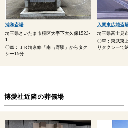
動する費用は、人数と内容に応じて別料金がかかります。
ご希望やご予算に合わせた適正価格を見積るためには、人数・場
所（式場、火葬場）・宗教形式などを葬儀社と擦り合わせること
浦和斎場
入間東広域斎
が必須ですので、遠慮なくお電話でお問合せください。
埼玉県さいたま市桜区大字下大久保1523-
埼玉県富士見市
1
〇車：東武東
公営斎場プラン（272,800円～）（税込）
〇車：ＪＲ埼京線「南与野駅」からタク
りタクシーで約
シー15分
含まれるもの
項目
詳細
20km1回までご利用いただけま
寝台車
す
枕飾りセット
ご安置時の枕飾り
博愛社近隣の葬儀場
手続き代行
役所手続き
スタッフ
葬儀スタッフ
お預かり安置
ご安置1日分