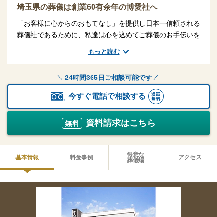
埼玉県の葬儀は創業60有余年の博愛社へ
「お客様に心からのおもてなし」を提供し日本一信頼される
葬儀社であるために、私達は心を込めてご葬儀のお手伝いを
させていただきます。「人と人との絆」を大切にし「たった
もっと読む
一人だけの大切な人」の為に、愛と感謝があふれ出るご葬儀
をお約束いたします。
24時間365日ご相談可能です
今すぐ電話で相談する
資料請求はこちら
無料
得意な
基本情報
料金事例
アクセス
葬儀場