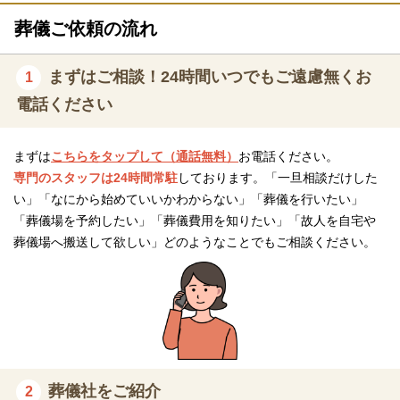
タオルから和菓子まで、多彩な
返礼品
葬儀ご依頼の流れ
返礼品を用意しております
送迎用のマイクロバスなど用意
車輌
まずはご相談！24時間いつでもご遠慮無くお
1
しております
電話ください
ベンツ・フォードリムジン・キ
霊柩車
ャデラックなどの高級外車も用
まずは
こちらをタップして（通話無料）
お電話ください。
意しております
専門のスタッフは24時間常駐
しております。「一旦相談だけした
喪服のレンタルや着付けのサー
い」「なにから始めていいかわからない」「葬儀を行いたい」
レンタル喪服・着付け
ビスを用意しております
「葬儀場を予約したい」「葬儀費用を知りたい」「故人を自宅や
葬儀場へ搬送して欲しい」どのようなことでもご相談ください。
※セットプランに含まれない内容、飲食接待費（料理、飲物、返
礼品、式場料、火葬場関係費、宗教者費用など）諸条件により変
動する費用は、人数と内容に応じて別料金がかかります。
ご希望やご予算に合わせた適正価格を見積るためには、人数・場
所（式場、火葬場）・宗教形式などを葬儀社と擦り合わせること
葬儀社をご紹介
が必須ですので、遠慮なくお電話でお問合せください。
2