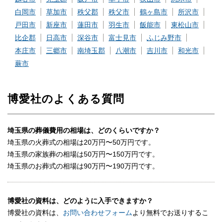
おもてなし料理
コースまで、様々なお料理を用
白岡市
草加市
秩父郡
秩父市
鶴ヶ島市
所沢市
意しております
戸田市
新座市
蓮田市
羽生市
飯能市
東松山市
タオルから和菓子まで、多彩な
比企郡
日高市
深谷市
富士見市
ふじみ野市
返礼品
返礼品を用意しております
本庄市
三郷市
南埼玉郡
八潮市
吉川市
和光市
蕨市
送迎用のマイクロバスなど用意
車輌
しております
ベンツ・フォードリムジン・キ
博愛社のよくある質問
霊柩車
ャデラックなどの高級外車も用
意しております
埼玉県の葬儀費用の相場は、どのくらいですか？
喪服のレンタルや着付けのサー
レンタル喪服・着付け
埼玉県の火葬式の相場は20万円〜50万円です。
ビスを用意しております
埼玉県の家族葬の相場は50万円〜150万円です。
埼玉県のお葬式の相場は90万円〜190万円です。
※セットプランに含まれない内容、飲食接待費（料理、飲物、返
礼品、式場料、火葬場関係費、宗教者費用など）諸条件により変
動する費用は、人数と内容に応じて別料金がかかります。
博愛社の資料は、どのように入手できますか？
ご希望やご予算に合わせた適正価格を見積るためには、人数・場
博愛社の資料は、
お問い合わせフォーム
より無料でお送りするこ
所（式場、火葬場）・宗教形式などを葬儀社と擦り合わせること