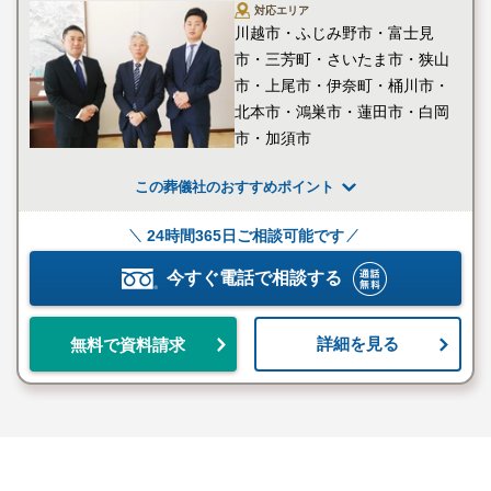
対応エリア
オリジナルの生花祭壇をご利用
川越市・ふじみ野市・富士見
生花祭壇
いただけます
市・三芳町・さいたま市・狭山
市・上尾市・伊奈町・桶川市・
故人様らしい棺のご提案のた
北本市・鴻巣市・蓮田市・白岡
棺
め、様々な素材・柄の棺を用意
市・加須市
しております
湯灌では故人様のご遺体を清拭
この葬儀社のおすすめポイント
湯灌（おくり人）
し、故人様の身をお清めいたし
ます
24時間365日ご相談可能です
プロの司会者がご遺族の代わり
今すぐ電話で相談する
プロ司会
に葬儀を進行いたします
詳細を見る
多彩な材質や装飾を施した骨壺
無料で資料請求
骨壺
の中からお選びいただけます
和食・洋食・ビュッフェ・フル
おもてなし料理
コースまで、様々なお料理を用
意しております