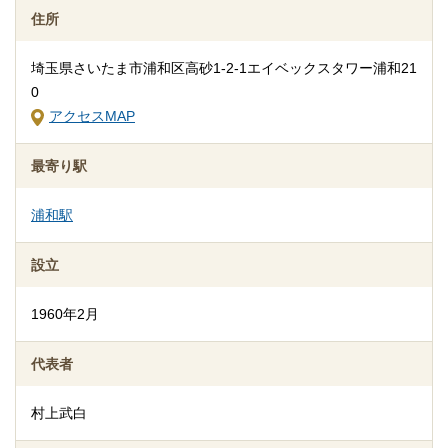
ても行っているため、市場直送の新鮮で高品質なお花を常に各種
住所
取りそろえることができます。 また、フラワーデザイナーも在籍
しているため、ご遺族様のご意向を直接伺い、外注業者に依頼す
埼玉県さいたま市浦和区高砂1-2-1エイベックスタワー浦和21
ることなくデザイン性の高い生花祭壇の製作も可能です。
0
アクセスMAP
最寄り駅
浦和駅
設立
人柄を伝える葬儀演出
1960年2月
博愛社では、故人様の人柄や個性を表現した葬儀にするために、
想い出の品々を展示する「メモリアルコーナー」の設置をご提案
代表者
しております。 葬儀は故人様にとって人生の最期で特別なセレモ
ニーです。ご遺族様が故人様の大切な想い出に囲まれて一日を過
村上武白
ごせるよう、演出やサポートに力を入れております。