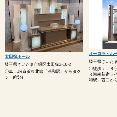
お棺
桐八
遺影
遺影写真（カラー）
焼香用具・白木位牌を用意して
葬儀用品
おります
骨壺
葬儀社指定の骨壺が含まれます
オーロラ・ホ
太田窪ホール
供花・供物
果物（バスケット）・盛菓子
埼玉県さいたま市
埼玉県さいたま市緑区太田窪3-10-2
受付セット
受付セットを用意しております
〇徒歩：ＪＲ
〇車：JR京浜東北線「浦和駅」からタク
Ｒ湘南新宿ラ
戒名・お布施・花盆・遺影写真
シー約5分
和駅」西口か
その他
など、お気軽にお申し付けくだ
さい
含まれないもの
項目
詳細