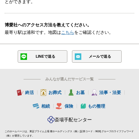
とができます。
が必須ですので、遠慮なくお電話でお問合せください。
博愛社へのアクセス方法を教えてください。
博愛社のこだわり
最寄り駅は浦和です。地図は
こちら
をご確認ください。
博愛社は埼玉県全域を中心に、創業から65年以上もの間、葬祭業
を営んでいる歴史ある葬儀社です。
LINEで送る
メールで送る
これまで培ってきた実績により、一般葬から社葬まで幅広い葬儀
に対応しております。
みんなが選んだサービス一覧
博愛社では、葬儀に関する専門知識を有する優秀なスタッフが葬
儀をサポートしてくれます。
終活
お葬式
お墓
法事・法要
多様化する葬儀の形に対応するため、担当スタッフが故人様やご
遺族の希望を伺った上で、葬儀プランを提案する葬儀社です。
相続
保険
もの整理
博愛社の詳しいこだわりポイントについて、以下で詳しくお伝え
していきます。
斎場手配センター
このホームページは、東証プライム上場 燦ホールディングス（株）[証券コード：9628] グループのライフフォワード
博愛社の理念とメッセージ
（株）が運営しています。