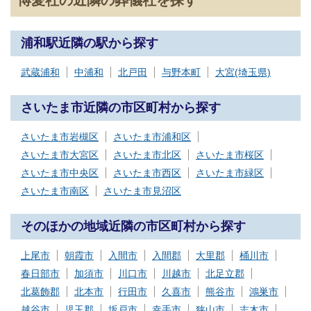
博愛社の近隣の葬儀社を探す
追加オプション
項目
詳細
浦和駅近隣の駅から探す
オリジナルの生花祭壇をご利用
生花祭壇
武蔵浦和
中浦和
北戸田
与野本町
大宮(埼玉県)
いただけます
故人様らしい棺のご提案のた
さいたま市近隣の市区町村から探す
棺
め、様々な素材・柄の棺を用意
しております
さいたま市岩槻区
さいたま市浦和区
さいたま市大宮区
さいたま市北区
さいたま市桜区
湯灌では故人様のご遺体を清拭
さいたま市中央区
さいたま市西区
さいたま市緑区
湯灌（おくり人）
し、故人様の身をお清めいたし
ます
さいたま市南区
さいたま市見沼区
プロの司会者がご遺族の代わり
プロ司会
そのほかの地域近隣の市区町村から探す
に葬儀を進行いたします
上尾市
朝霞市
入間市
入間郡
大里郡
桶川市
多彩な材質や装飾を施した骨壺
骨壺
の中からお選びいただけます
春日部市
加須市
川口市
川越市
北足立郡
北葛飾郡
北本市
行田市
久喜市
熊谷市
鴻巣市
和食・洋食・ビュッフェ・フル
越谷市
児玉郡
坂戸市
幸手市
狭山市
志木市