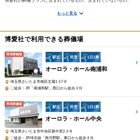
博愛社の葬儀プランに含まれているもの、含まれていないもの、
追加オプションなどの情報を、表敬式で詳しく紹介していきま
もっと見る
す。
※掲載情報は、葬儀事業者の公式サイトなど、2025年3月24日時
点で、一般公開されている情報を参照し編集したものです。
博愛社で利用できる葬儀場
直葬・火葬式プラン（140,800円～）（税込）
専用葬儀場
駅近
民営
1日1葬
オーロラ・ホール南浦和
含まれるもの
項目
詳細
埼玉県さいたま市南区文蔵1-17-6
〇徒歩：JR「南浦和駅」西口から徒歩３分
20km1回までご利用いただけま
寝台車
す
専用葬儀場
駅近
民営
1日1葬
手続き代行
役所手続き
オーロラ・ホール中央
スタッフ
葬儀スタッフ
埼玉県さいたま市中央区新中里2-2-9
お預かり安置
ご安置1日分
〇徒歩：JR埼京線「南与野駅」東口から徒歩４分