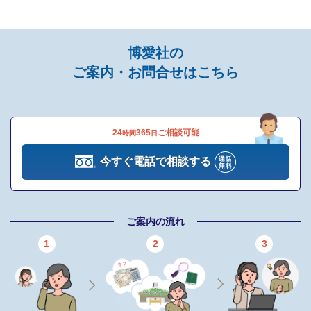
メイクはプランに含まれており
メイク
ません
お料理はプランに含まれており
博愛社の
おもてなし料理
ません
ご案内・お問合せはこちら
返礼品はプランに含まれており
返礼品
ません
送迎用のマイクロバスなどはプ
24
365
ご相談可能
時間
日
車輌
ランに含まれておりません
今すぐ電話で相談する
式場看板や受付用テントはプラ
看板・テント
ンに含まれておりません
ご案内の流れ
追加オプション
1
2
3
項目
詳細
オリジナルの生花祭壇をご利用
生花祭壇
いただけます