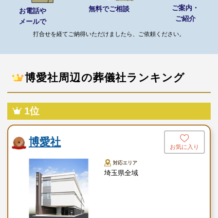
故人様らしい棺のご提案のた
ご案内・
無料でご相談
お電話や
棺
め、様々な素材・柄の棺を用意
ご紹介
メールで
しております
打合せを経てご納得いただけましたら、ご依頼ください。
湯灌では故人様のご遺体を清拭
湯灌（おくり人）
し、故人様の身をお清めいたし
ます
博愛社周辺の葬儀社ランキング
プロの司会者がご遺族の代わり
プロ司会
に葬儀を進行いたします
1位
多彩な材質や装飾を施した骨壺
骨壺
の中からお選びいただけます
博愛社
和食・洋食・ビュッフェ・フル
お気に入り
おもてなし料理
コースまで、様々なお料理を用
対応エリア
意しております
埼玉県全域
タオルから和菓子まで、多彩な
返礼品
返礼品を用意しております
送迎用のマイクロバスなど用意