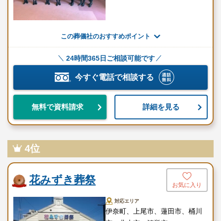
葬儀社指定の骨壺をご利用いた
骨壺
だけます
この葬儀社のおすすめポイント
供花・供物
果物（バスケット）・盛菓子
24時間365日ご相談可能です
会葬者への礼状を用意しており
礼状
ます
今すぐ電話で相談する
車輌
霊柩車を用意しております
詳細を見る
無料で資料請求
式場看板・受付セットを用意し
看板・受付セット
ております
施工管理
葬儀を施工管理します
4位
戒名・お布施・花盆など、お気
その他
軽にお申し付けください
花みずき葬祭
お気に入り
含まれないもの
対応エリア
伊奈町、上尾市、蓮田市、桶川
項目
詳細