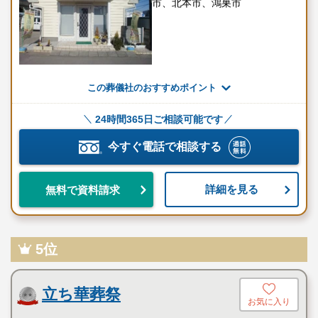
市、北本市、鴻巣市
ご利用になられる火葬場によ
施設利用料
り、料金が異なります
生花祭壇はプランに含まれてお
生花祭壇
りません
この葬儀社のおすすめポイント
メイクはプランに含まれており
メイク
ません
24時間365日ご相談可能です
お料理はプランに含まれており
今すぐ電話で相談する
おもてなし料理
ません
返礼品はプランに含まれており
詳細を見る
無料で資料請求
返礼品
ません
送迎用のマイクロバスなどはプ
車輌
ランに含まれておりません
5位
追加オプション
立ち華葬祭
お気に入り
項目
詳細