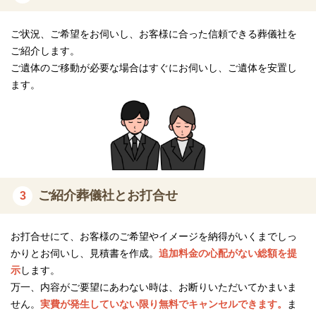
家族葬一日葬プラン（698,000円～）（税込）
ご状況、ご希望をお伺いし、お客様に合った信頼できる葬儀社を
ご紹介します。
含まれるもの
ご遺体のご移動が必要な場合はすぐにお伺いし、ご遺体を安置し
ます。
項目
詳細
寝台車
20km1回まで
枕飾りセット
ご安置時の枕飾り
手続き代行
役所手続き
ご紹介葬儀社とお打合せ
葬儀スタッフ・ガードマン・司
3
スタッフ
会
お打合せにて、お客様のご希望やイメージを納得がいくまでしっ
お預かり安置
ご安置1日分
かりとお伺いし、見積書を作成。
追加料金の心配がない総額を提
棺
桐八
示
します。
万一、内容がご要望にあわない時は、お断りいただいてかまいま
遺影
遺影写真（カラー）
せん。
実費が発生していない限り無料でキャンセルできます。
ま