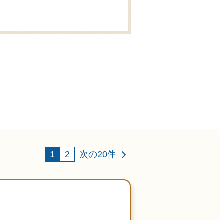
一日葬対応
専用斎場あり
1
2
次の20件