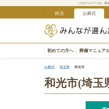
このホームページは、東証
終活
お葬式
初めての方へ
葬儀マニュア
葬儀マニュ
お葬式
埼玉県
和光市
葬儀安心サ
和光市(埼玉
葬儀の準備
葬儀の選び