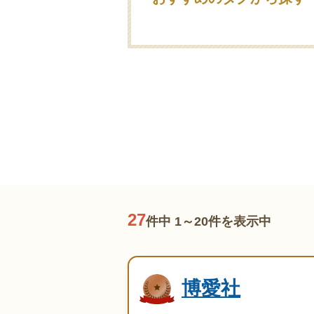
カード支払い
24時
社葬対応
業界
27
件中 1～20件を表示中
博愛社