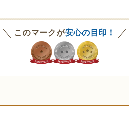
間対応
家族葬対応
火葬式対応
団体加盟
葬祭ディレクター
ご遺体あずかり
このマークが
安心の目印！