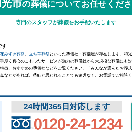
和光市
の葬儀についてお任せくだ
関西
関西
中国・四国
中国・四国
平均相場
専門のスタッフが葬儀をお手配いたします
九州・沖縄
九州・沖縄
です
花みずき葬祭
、
立ち華葬祭
といった葬儀社・葬儀屋が存在します。和光
手厚く真心のこもったサービスが魅力の葬儀社から大規模な葬儀にも対
特徴、おすすめの葬儀社などをご覧ください。「みんなが選んだお葬式
点などがあれば、些細と思われることでも遠慮なく、お電話でご相談く
24時間365日対応します
0120-24-1234