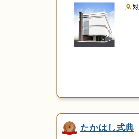
対
たかはし式典