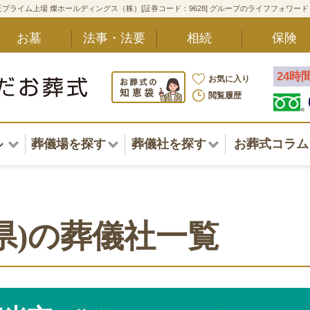
プライム上場 燦ホールディングス（株）[証券コード：9628] グループのライフフォワー
お墓
法事・法要
相続
保険
24時
お気に入り
閲覧履歴
ル
葬儀場を探す
葬儀社を探す
お葬式コラム
アル一覧
北海道
北海道
東北・甲信越・北陸
東北・甲信越・北陸
ポート
県)の葬儀社一覧
関東
関東
〜葬儀後まで
中部・東海
中部・東海
方