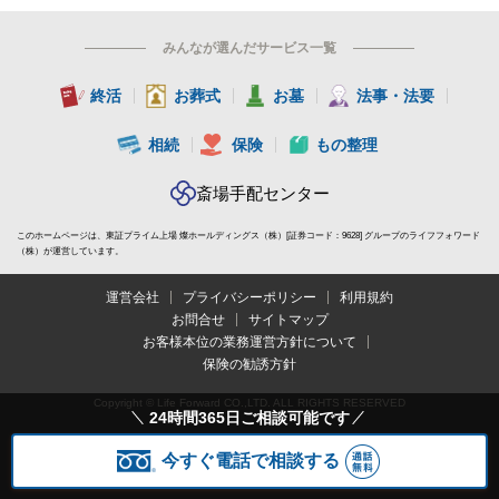
みんなが選んだサービス一覧
終活
お葬式
お墓
法事・法要
相続
保険
もの整理
斎場手配センター
このホームページは、東証プライム上場 燦ホールディングス（株）[証券コード：9628] グループのライフフォワード
（株）が運営しています。
運営会社
プライバシーポリシー
利用規約
お問合せ
サイトマップ
お客様本位の業務運営方針について
保険の勧誘方針
Copyright © Life Forward CO.,LTD. ALL RIGHTS RESERVED
24時間365日ご相談可能です
今すぐ電話で相談する