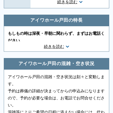
続きを読む
一般葬対応
○
無宗教対応
○
神道対応
○
キリスト教対応
○
アイワホール戸田の特長
友人葬対応
○
社葬対応
-
もしもの時は深夜・早朝に関わらず、まずはお電話く
葬祭ディレクター
-
近隣有料駐車場
-
ださい
続きを読む
ご状況・ご希望などをお伺いしながら段取りを進めま
音響、照明設備
○
相談スペース
-
す。病院などから故人を移動する車両（寝台車）の手
親族控室
○
宗教者控室
○
配、ご安置先（霊安室・安置室）などについても、ご
アイワホール戸田の混雑・空き状況
参列者控室
-
シャワー
-
案内をいたします。
アイワホール戸田の混雑・空き状況は刻々と変動しま
浴室
-
貸布団
-
す。
アメニティセット
-
冷蔵庫
-
予約は葬儀の詳細が決まってからの申込みになります
ので、予約が必要な場合は、お電話でお問合せくださ
テレビ
-
多目的トイレ
-
い。
バリアフリー意識
-
エントランス
-
混雑等によりご希望の日程に添えない場合には、代わ