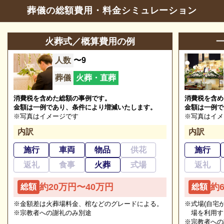
葬儀の相談
0120-24-1234
葬儀の総額費用・料金シミュレーション
のある方でもわからないことが多いものです。少しで
参列等のお問合せ
0120-499-249
も不安や心配事があれば、些細と思われることでも遠
慮なくご相談ください。相談によりイメージが浮かん
火葬式／概算費用の例
営業時間
24時間営業
で理解が進めば、必要・不要の判断もつきやすくなり
人数
〜9
定休日
年中無休
ます。
葬儀
火葬・直葬
※2023/09/14時点
消費税を含めた総額の事例です。
消費税を含め
金額は一例であり、条件により増減いたします。
金額は一例で
※写真はイメージです
※写真はイメ
アイワホール戸田の葬儀の種類
内訳
内訳
施行
車両
物品
供花
施行
近年はニーズに合わせて葬儀の種類が多様化しており
返礼
食事
火葬
式場
返礼
ます。
追加料金の心配がない総額費用を提示します
以下でアイワホール戸田の葬儀の種類についてご紹介
約20万円〜40万円
約
総額
総額
人数・式場・火葬場などの各種条件やご要望、ご事情
します。
※金額差は火葬場料金、棺などのグレードによる。
※式場(自宅
にあわせて、お見積りを作成いたします。葬儀を施行
※宗教者への謝礼のみ別途
場を利用す
する前に総額費用をご確認いただき、それぞれの内訳
※宗教者への