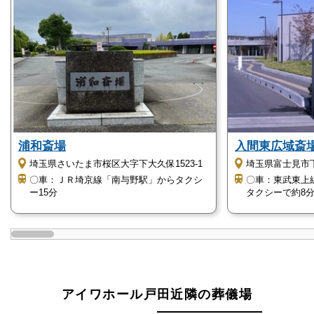
アイワホール戸田の直葬・火葬式
直葬・火葬式とは、お通夜や告別式を省略した火葬の
みの葬儀のことです。
必要最低限の費用と時間で終えられるため、身体的・
金銭的負担が最小限で済みます。
ただし、直葬・火葬式は遺族間でも意見が分かれやす
浦和斎場
入間東広域斎
い葬儀となります。
埼玉県さいたま市桜区大字下大久保1523-1
埼玉県富士見市下
後々のトラブルを防ぐためにも、事前に相談して同意
〇車：ＪＲ埼京線「南与野駅」からタクシ
〇車：東武東上
を得ておくことをおすすめします。
ー15分
タクシーで約8
アイワホール戸田は直葬・火葬式にも対応しておりま
すが、火葬の設備はありません。
そのため、近隣の火葬場に霊柩車で出棺し、火葬場到
着後に茶毘にふす流れとなります。
アイワホール戸田近隣の葬儀場