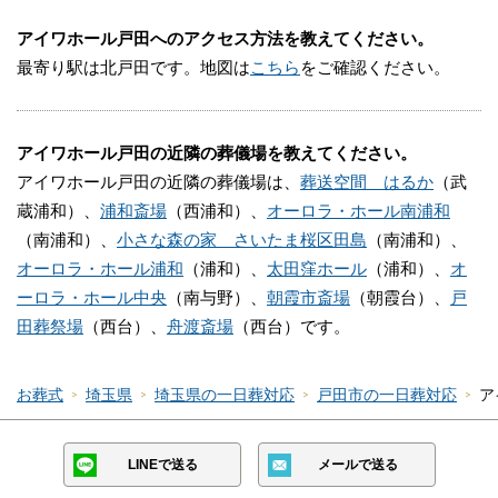
65日年中無休で対応しており、ご遺体は病院などから
アイワホール戸田へのアクセス方法を教えてください。
直接斎場まで搬送してお預かりもできます。
最寄り駅は北戸田です。地図は
こちら
をご確認ください。
よって、ご自宅にご遺体を安置するスペースがない場
合でも安心してご利用いただけます。
アイワホール戸田の近隣の葬儀場を教えてください。
安置室や寝台車使用料は全葬儀プランに含まれており
アイワホール戸田の近隣の葬儀場は、
葬送空間 はるか
（武
ますので、別途費用をご準備していただく必要はあり
蔵浦和）、
浦和斎場
（西浦和）、
オーロラ・ホール南浦和
ません。
（南浦和）、
小さな森の家 さいたま桜区田島
（南浦和）、
オーロラ・ホール浦和
（浦和）、
太田窪ホール
（浦和）、
オ
※掲載情報は、葬儀事業者の公式サイトなど、一般公
ーロラ・ホール中央
（南与野）、
朝霞市斎場
（朝霞台）、
戸
開されている情報を参照し編集したものです。変更
田葬祭場
（西台）、
舟渡斎場
（西台）です。
等、修正が必要な際には、
こちら
からお知らせくださ
い。
お葬式
埼玉県
埼玉県の一日葬対応
戸田市の一日葬対応
ア
LINEで送る
メールで送る