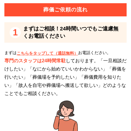
め、もしもの時にも慌てることはありません。
葬儀ご依頼の流れ
さらに、見積もりも無料で実施しております。
1円単位の明瞭な費用設定で総額が一目で分かるの
まずはご相談！24時間いつでもご遠慮無
も、アイワホール戸田の特長の1つです。
1
くお電話ください
アイワホール戸田は仮眠施設があります
まずは
お電話ください。
こちらをタップして（通話無料）
アイワホール戸田は親族控え室を設けており、夜通し
専門のスタッフは24時間常駐
しております。「一旦相談だ
のお通夜と共に仮眠していただける斎場です。
けしたい」「なにから始めていいかわからない」「葬儀を
行いたい」「葬儀場を予約したい」「葬儀費用を知りた
仮眠施設がない斎場の場合だと、別の仮眠施設を探す
い」「故人を自宅や葬儀場へ搬送して欲しい」どのような
必要があります。
ことでもご相談ください。
自宅に戻るというのも、移動時間も労力も必要となっ
てきます。
しかし、アイワホール戸田であれば、それらの手間を
省くことが可能です。