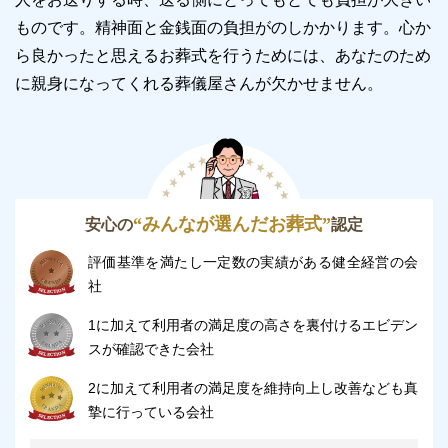
そのため、さまざまな設備が充実した斎場で葬儀をし
ものです。精神面と金銭面の負担がのしかかります。
心か
たい方におすすめの斎場となります。
ら良かったと思えるお葬式を行うためには、あなたのため
ひと息つける親族控え室や故人を偲びながらお食事で
に親身になってくれる葬儀屋さんが欠かせません。
きる会食室など、さまざまな施設を完備しておりま
す。
特に、全国でも希少な高級螺鈿祭壇や高級胡蝶蘭を使
用した生花祭壇を設けているのは、アイワホール戸田
“みんなが選んだお葬式”
安心の
認定
だけです。
評価基準を満たし一定数の実績がある健全経営の会
設備やサービスが充実した葬儀場を希望される方は、
社
アイワホール戸田のご利用をおすすめします。
1に加えて利用者の満足度の高さを裏付けるエビデン
家族だけで葬儀を執り行いたい方
スが確認できた会社
アイワホール戸田は、小規模の家族葬に特化した斎場
2に加えて利用者の満足度を維持向上し改善なども真
摯に行っている会社
です。
そのため、家族などの親しい間柄の方々のみで、故人