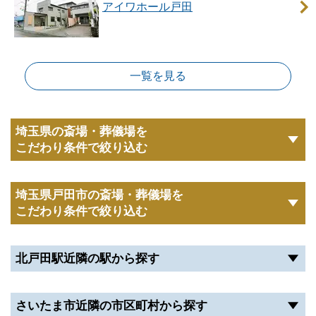
アイワホール戸田
アイワホール戸田の駐車場について
アイワホール戸田は約15台分の駐車場を設けておりま
す。
一覧を見る
お車でもお越しいただけますが、駐車スペースには限
りがありますのでご注意ください。
混雑が予想される場合は、電車やバスなどの公共交通
埼玉県の斎場・葬儀場を
機関を利用していただくか、お車やタクシーに乗り合
こだわり条件で絞り込む
わせてお越しいただくことをおすすめします。
埼玉県戸田市の斎場・葬儀場を
また、参列者が多い葬儀であれば、駐車場が満車にな
こだわり条件で絞り込む
ってしまう可能性もあります。
その際は、近隣の有料駐車場をご利用ください。
北戸田駅近隣の駅から探す
アイワホール戸田の火葬場について
さいたま市近隣の市区町村から探す
アイワホール戸田に火葬の設備はありません。