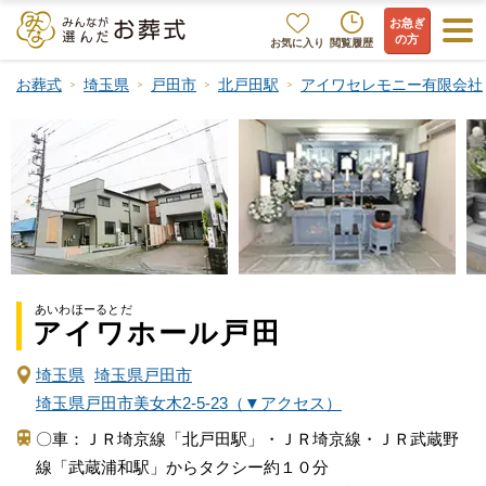
お急ぎ
の方
お気に入り
閲覧履歴
お葬式
埼玉県
戸田市
北戸田駅
アイワセレモニー有限会社
あいわほーるとだ
アイワホール戸田
埼玉県
埼玉県戸田市
埼玉県戸田市美女木2-5-23（▼アクセス）
〇車：ＪＲ埼京線「北戸田駅」・ＪＲ埼京線・ＪＲ武蔵野
線「武蔵浦和駅」からタクシー約１０分