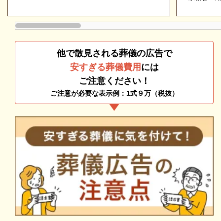
アイワホール戸田の一般葬
をご説明します。その上で葬儀費用の総額にご納得い
一般葬とは、お通夜から火葬までを2日間に分けて執
ただいてから施行いたしますのでご安心ください。
り行う葬儀のことです。
参列者の制限がないため、家族や故人の友人、仕事関
他で散見される葬儀の広告で
係者など多くの方々に参列していただけます。
安すぎる葬儀費用
には
より多くの方たちで故人をお見送りされたい場合やし
ご注意ください！
きたりを大切にされたい場合に、おすすめの葬儀形態
ご注意が必要な表示例：1式９万（税抜）
です。
アイワホール戸田は、一般葬に対応しております。
予算や葬儀内容に応じて複数のプランから選択可能な
のでご安心ください。
また、アイワホール戸田は、400ヶ所以上の葬儀式場
と提携しております。
そのため、ご希望の葬儀式場の手配もできますので、