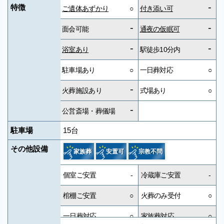
-
特徴
ご遺体あずかり
○
付き添い可
-
-
面会可能
通夜の仮眠可
-
-
浴室あり
駅徒歩10分内
駐車場あり
○
一日葬対応
○
-
火葬施設あり
式場あり
○
-
公営斎場・葬儀場
駐車場
15台
その他設備
家族葬
安置可
宗教不問
個室ご安置
-
冷蔵庫ご安置
-
棺棚ご安置
○
火葬のみ受付
○
一日葬対応
○
家族葬対応
○