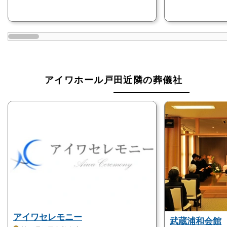
のときのみです。
万が一、故人の友人の方が面会に行く場合は事前に遺
族の了承をとり、後々トラブルにならないようにご注
意ください。
アイワホール戸田近隣の葬儀社
安置室は、葬儀までの間ご遺体を預かっている大切な
場所になります。
面会時はマナーを守り、遺族の心情に配慮をお願いい
たします。
アイワホール戸田は宗教・宗派不問です
アイワホール戸田では、宗教・宗派によってご利用を
お断りすることはありません。
神道やキリスト教、無宗教の葬儀にも対応しておりま
すので、どなたでも安心してご利用いただけます。
アイワセレモニー
武蔵浦和会館