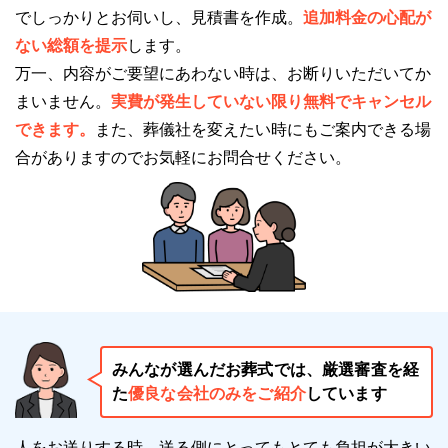
アイワセレモニー戸田では、高級胡蝶蘭を使用した花
でしっかりとお伺いし、見積書を作成。
追加料金の心配が
祭壇を提供しています。
ない総額を提示
します。
近年の葬儀では、花祭壇は一般的になっています。
万一、内容がご要望にあわない時は、お断りいただいてか
アイワホールではすべての生花祭壇に、気品高い高級
まいません。
実費が発生していない限り無料でキャンセル
胡蝶蘭を使用しています。
できます。
また、葬儀社を変えたい時にもご案内できる場
大切な故人との最後のお別れをぜひ、気品高い高級胡
合がありますのでお気軽にお問合せください。
蝶蘭でお過ごしください。
アイワホール戸田はこのような方におすすめ
アイワホール戸田は、多くの方におすすめできる斎場
ですが、特に以下のような方におすすめの斎場です。
みんなが選んだお葬式では、厳選審査を経
設備が充実した斎場で葬儀を執り行いたい方
た
優良な会社のみをご紹介
しています
アイワホール戸田は葬儀専用の施設です。
人をお送りする時、送る側にとってもとても負担が大きい