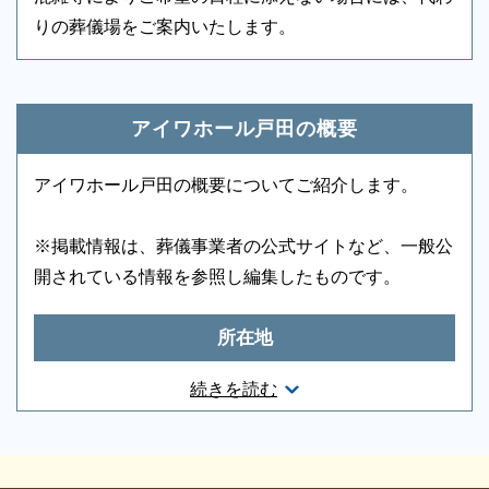
りの葬儀場をご案内いたします。
ロビー
-
エレベーター
-
葬儀のことなら何でもお任せください
エスカレーター
-
車椅子貸出し
-
ご希望にあわせて葬儀の段取りを進めます。火葬場、
霊柩車などの手配をはじめ、必要な葬具（祭壇、棺、
アイワホール戸田の概要
ドライアイス）などを、ご希望にあわせてご用意いた
します。また、市区役所への死亡届なども代行できま
アイワホール戸田の概要についてご紹介します。
す。まずはお電話ください。
※掲載情報は、葬儀事業者の公式サイトなど、一般公
開されている情報を参照し編集したものです。
所在地
埼玉県戸田市美女木2-5-23
続きを読む
お問合せ・営業時間
ご相談は無料で承ります
非日常的な葬儀のこと。初めての方はもちろん、経験