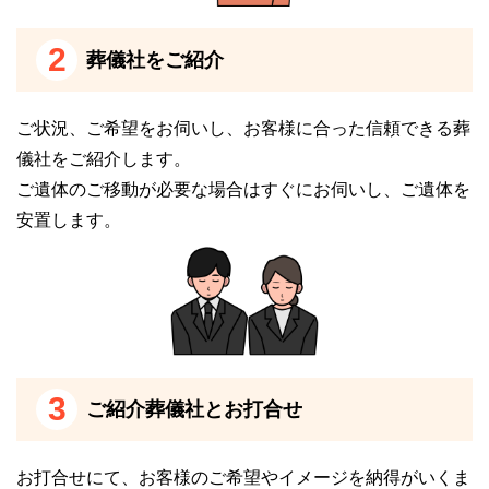
遠方からお越しの方のために、滞在する施設を手配す
2
る必要もありませんのでご安心ください。
葬儀社をご紹介
アイワホール戸田は戸田市に長年密着していま
ご状況、ご希望をお伺いし、お客様に合った信頼できる葬
す
儀社をご紹介します。
アイワホール戸田は「アイワセレモニー有限会社」が
ご遺体のご移動が必要な場合はすぐにお伺いし、ご遺体を
運営している斎場です。
安置します。
アイワセレモニー有限会社は創業40年の歴史があり、
行政からの委託指定もうけています。
長年戸田市に密着しており、これまでに2万件以上の
相談を受けている実績があるため、安心して葬儀を執
り行うことが可能です。
3
ご紹介葬儀社とお打合せ
アイワホール戸田は気品高い高級胡蝶蘭を使っ
ています
お打合せにて、お客様のご希望やイメージを納得がいくま