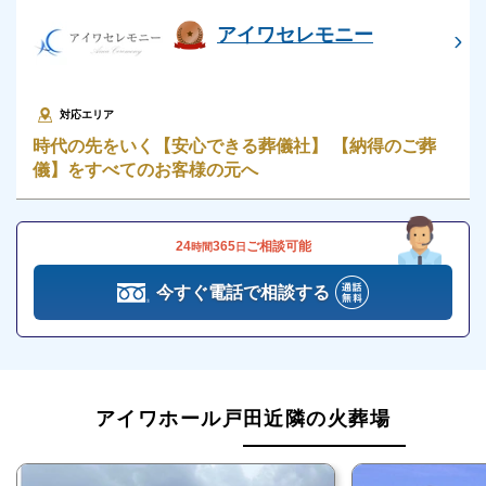
アイワホール戸田の家族葬
アイワセレモニー
家族葬は近年主流となっており、親族や故人と親しい
方々が中心に参列する小規模な葬儀のことです。
対応エリア
一般葬と比較すると遺族の心理的負担が少ないことが
時代の先をいく【安心できる葬儀社】 【納得のご葬
特長で、より落ち着いた雰囲気の中で故人を偲ぶこと
儀】をすべてのお客様の元へ
ができます。
24
365
ご相談可能
時間
日
そのため、気兼ねなくアットホームな葬儀を希望され
る場合は、家族葬がおすすめです。
今すぐ電話で相談する
アイワホール戸田は小規模の家族葬に特化した斎場で
す。
複数の家族葬プランを用意しており、予算や葬儀内容
に応じてお選びいただけますのでぜひご利用くださ
アイワホール戸田近隣の火葬場
い。