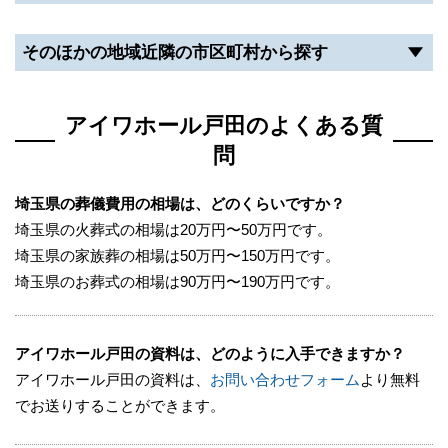
そのため、お葬式の後に近隣の火葬場（火葬施設）に
霊柩車で出棺して、火葬場到着後に荼毘（火葬）にふ
そのほかの地域近隣の市区町村から探す
す流れになります。
アイワホール戸田のよくある質
アイワホール戸田近隣の火葬場には以下があります。
問
戸田葬祭場（約8.1km・車で15分程度）
浦和斎場（約6.2km・車で13分程度）
埼玉県の葬儀費用の相場は、どのくらいですか？
しののめの里（約10km・車で20分程度）
埼玉県の火葬式の相場は20万円〜50万円です。
埼玉県の家族葬の相場は50万円〜150万円です。
アイワホール戸田の安置施設について
埼玉県のお葬式の相場は90万円〜190万円です。
アイワホール戸田には安置施設が設けられておりま
す。
アイワホール戸田の資料は、どのように入手できますか？
そのため、お通夜から葬儀までの間はご遺体を安置し
アイワホール戸田の資料は、
お問い合わせフォーム
より無料
ておくことが可能です。
でお送りすることができます。
また、アイワホール戸田の安置室や寝台車は24時間3