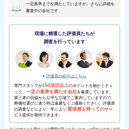
一定基準までを満たしていますが、さらに詳細を
を見送りたい方におすすめの斎場となります。
審査中の会社です。
また、アイワホール戸田は1日1組貸切の家族葬専用式
場のため、他の利用者と顔を合わせる心配もありませ
現場に精通した評価員たちが
ん。
調査を行っています
そのため、小さなお子様をお連れの場合でも周囲を気
にせずに安心してお過ごしいただけます。
さらに、ご希望があれば各品目ごとにグレードアップ
評価員の紹介はこちら
が可能です。
150項目以上
専門スタッフが
のポイントを細かくチェ
より故人への想いを形にされたい方は、アイワホール
一定の基準を満たす会社
ック。
を厳選しています。
戸田の利用をおすすめします。
第三者の目線から公平な立場でご案内していますので、
葬儀社選びに迷う時は遠慮なくご連絡ください。
評価員
よい緊張感を持っての
の調査などにより、常に
サー
ビス提供が期待できます。
アイワホール戸田のご利用時の注意点
※このサイトを通すことで費用が高くなることは、一切ありませんので