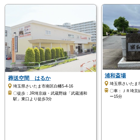
アイワホール戸田の詳細情報
アイワホール戸田にはさまざまな特長がありますの
で、以下で詳しくご紹介いたします。
ご利用を検討されている方は、以下を参考にしてくだ
さい。
アイワホール戸田は安置設置時の面会ができま
浦和斎場
葬送空間 はるか
す
埼玉県さいたま市
埼玉県さいたま市南区白幡5-4-16
〇車：ＪＲ埼京
アイワホール戸田は24時間対応の安置室を設けてお
〇徒歩：JR埼京線・武蔵野線「武蔵浦和
ー15分
駅」東口より徒歩3分
り、安置室での面会が可能です。
ただし、面会できるのは親族や故人と関係の深い方な
ど、限られた方のみとなります。
基本的に故人と面会できるのは、お通夜もしくは葬儀