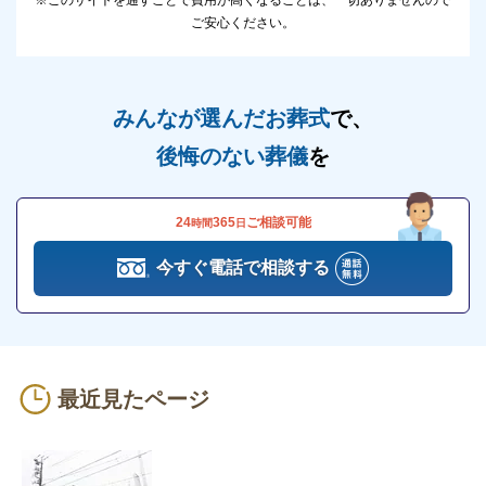
アイワホール戸田をご利用の際には、いくつか注意点
ご安心ください。
があります。
以下で紹介いたしますので、ご利用を検討されている
方は目を通してください。
みんなが選んだお葬式
で、
後悔のない葬儀
を
アイワホール戸田のご利用を検討される場合は
ご相談ください
24
365
ご相談可能
時間
日
無料でご相談を承ります。
電話番号「
0120-24-1234
」にお電話をお願いしま
今すぐ電話で相談する
す。
24時間受付けていますので、早朝でも深夜でもかまい
ません。
最近見たページ
葬儀のことが何もわからなくても、お電話口でご状況
をお伺いしながら適切にアドバイスいたします。