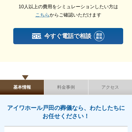
ご希望の方はご相談ください。
10人以上の費用をシミュレーションしたい方は
こちら
からご確認いただけます
アイワホール戸田の一日葬
一日葬とは、お通夜をせず告別式と火葬を1日で終え
今すぐ電話で相談
る葬儀のことです。
葬儀を1日で終えるため仮眠の必要もなく、遺族や参
列者の負担を軽減できます。
遺族や参列者の負担を減らしたい場合や葬儀費用や時
間を抑えたい場合におすすめの葬儀形態です。
基本情報
料金事例
アクセス
アイワホール戸田は一日葬にも対応しております。
一日葬も予算や葬儀内容に応じて、複数のプランから
お選びいただけます。
アイワホール戸田の葬儀なら、わたしたちに
自社式場以外の葬儀場の手配も可能なので、ご希望の
お任せください！
方はご相談ください。