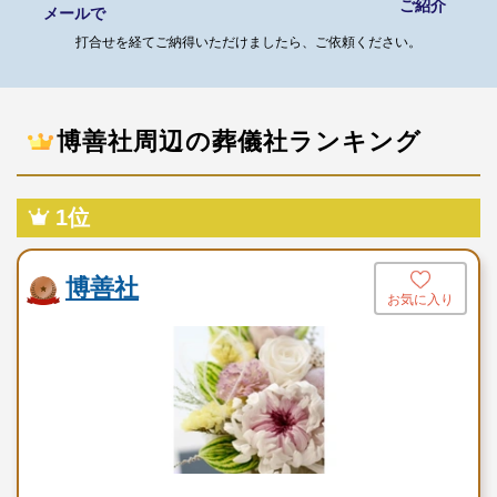
ご紹介
メールで
白黒遺影
打合せを経てご納得いただけましたら、ご依頼ください。
紙製後壇
枕飾りセット
博善社周辺の葬儀社ランキング
線香・ローソク
盛菓子（小）
1位
屋外電光看板
道路案内看板
博善社
お気に入り
受付用品
白木位牌
御布施袋
司会
旅支度