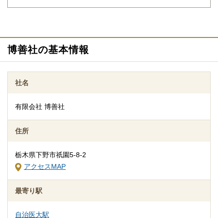
りイメージが浮かんで理解が進めば必要・不要の判断もつきやす
くなります。
博善社の基本情報
社名
有限会社 博善社
追加料金の心配がない総額費用を提示します
住所
人数・式場・火葬場などの各種条件やご要望、ご事情にあわせ
て、お見積りを作成いたします。葬儀を施行する前に総額費用を
栃木県下野市祇園5-8-2
ご確認いただき、それぞれの内訳をご説明します。その上で葬儀
アクセスMAP
費用の総額にご納得いただいてから施行いたしますのでご安心く
ださい。
最寄り駅
自治医大駅