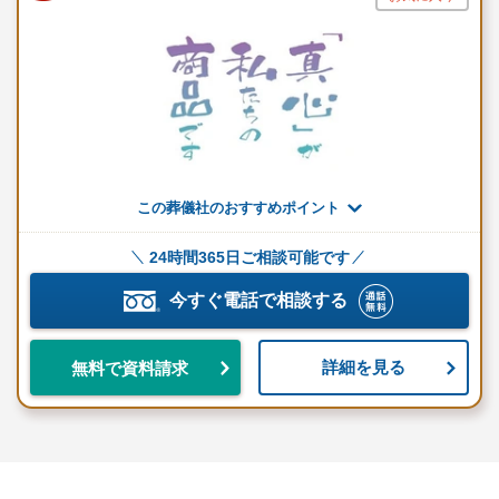
司会
旅支度
運営・火葬受スタッフ
含まれないもの
この葬儀社のおすすめポイント
項目
24時間365日ご相談可能です
納棺
今すぐ電話で相談する
メモリアルDVD
詳細を見る
無料で資料請求
追加オプション
項目
花（種類・ボリューム・デザインで予算変動）