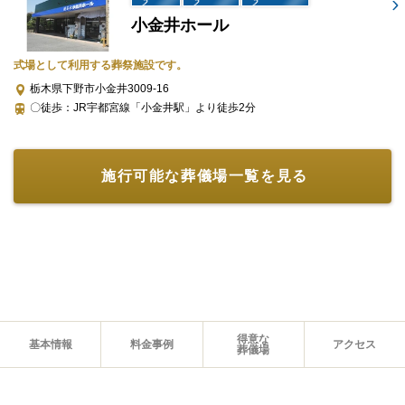
含まれるもの
小金井ホール
項目
式場として利用する葬祭施設です。
桐棺
栃木県下野市小金井3009-16
白骨壺セット(箱無し)
〇徒歩：JR宇都宮線「小金井駅」より徒歩2分
ドライアイス(1日分)
線香・ローソク
施行可能な葬儀場一覧を見る
お別れ棺花
安置保管1日間
火葬場用花束1束
役所手続き代行
得意な
基本情報
料金事例
アクセス
運営・火葬受スタッフ
葬儀場
※儀式を執り行わず、火葬のみのお葬式です。
※セットプランに含まれない内容、飲食接待費（料理、飲物、返