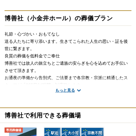
博善社（小金井ホール）の葬儀プラン
礼節・心づかい・おもてなし
送る人たちに寄り添います。生きてこられた人生の思い・証を後
世に繋ぎます。
良質の葬儀を低料金でご奉仕
博善社では故人の旅立ちとご遺族の安らぎを心を込めてお手伝い
させて頂きます。
お通夜の準備から告別式、ご法要まで各宗教・宗派に精通したス
タッフが「365日24時間」対応致します。
もっと見る
※掲載情報は、葬儀事業者の公式サイトなど、2025年3月27日時
点で、一般公開されている情報を参照し編集したものです。
博善社で利用できる葬儀場
火葬式プラン（162,000円～）（税込）
専用葬儀場
駅近
大小可
宗教不問