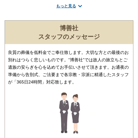
もっと見る
葬儀のことなら何でもお任せください
ご希望にあわせて葬儀の段取りを進行いたします。火葬場、式
場、霊柩車などの手配をはじめ、必要な葬具（祭壇、棺、ドライ
博善社
アイス）などを、ご希望にあわせてご用意いたします。また、市
スタッフのメッセージ
区役所への死亡届なども代行できます。まずはお電話ください。
良質の葬儀を低料金でご奉仕致します。大切な方との最後のお
別れはつらく悲しいものです。“博善社”では故人の旅立ちとご
遺族の安らぎを心を込めてお手伝いさせて頂きます。お通夜の
準備から告別式、ご法要まで各宗教・宗派に精通したスタッフ
が「365日24時間」対応致します。
ご相談は無料で承ります
非日常的な葬儀のこと。初めての方はもちろん、経験のある方で
もわからないことが多いものです。少しでも不安や心配事があれ
ば、些細と思われることでも遠慮なくご相談ください。相談によ