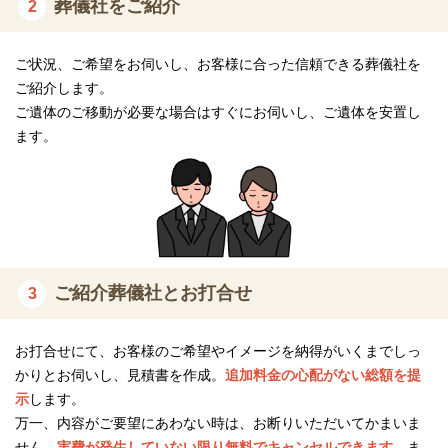
葬儀社をご紹介
2
が必須ですので、遠慮なくお電話でお問合せください。
飛来コース（550,000円～）（税込）
ご状況、ご希望をお伺いし、お客様に合った信頼できる葬儀社を
ご紹介します。
含まれるもの
ご遺体のご移動が必要な場合はすぐにお伺いし、ご遺体を安置し
ます。
項目
桐棺
白柄入骨壺
桐骨箱
ご紹介葬儀社とお打合せ
3
金欄骨覆い
ドライアイス（1日分）
お打合せにて、お客様のご希望やイメージを納得がいくまでしっ
白黒遺影
かりとお伺いし、見積書を作成。
追加料金の心配がない総額を提
示
します。
モニター遺影
万一、内容がご要望にあわない時は、お断りいただいてかまいま
せん。
実費が発生していない限り無料でキャンセルできます。
ま