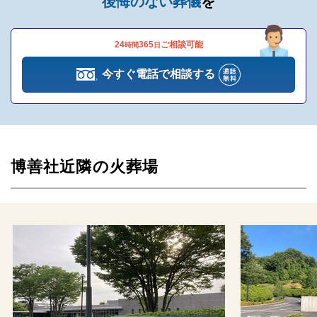
後悔のない葬儀
を
が必須ですので、遠慮なくお電話でお問合せください。
24
365
ご相談可能
時間
日
大河コース（880,000円～）（税込）
今すぐ電話で相談する
含まれるもの
項目
スロープ10（祭壇）
取手付き棺
博善社近隣の火葬場
瑠璃 骨壺
桐骨箱
金欄骨覆い
ドライアイス（1日分）
白黒遺影