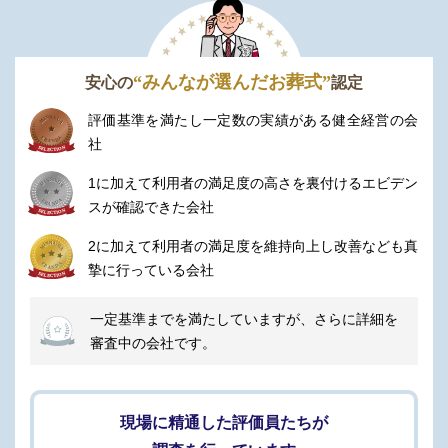
司会
納棺
“みんなが選んだお葬式”
安心の
認定
旅支度
評価基準を満たし一定数の実績がある健全経営の会
運営・火葬受スタッフ
社
1に加えて利用者の満足度の高さを裏付けるエビデン
含まれないもの
スが確認できた会社
項目
2に加えて利用者の満足度を維持向上し改善なども真
御布施袋
摯に行っている会社
メモリアルDVD
一定基準までを満たしていますが、さらに詳細を
審査中の会社です。
追加オプション
項目
現場に精通した評価員たちが
花（種類・ボリューム・デザインで予算変動）