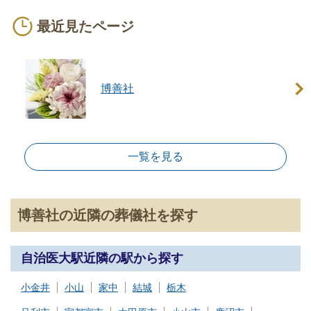
追加オプション
最近見たページ
項目
花（種類・ボリューム・デザインで予算変動）
役所手続き代行
博善社
ホール使用料（2日間）
火葬場用花束
一覧を見る
焼香所アレンジ花
寝台車移動（自宅→ホール）
博善社の近隣の葬儀社を探す
遺影S版写真立て
※セットプランに含まれない内容、飲食接待費（料理、飲物、返
礼品、式場料、火葬場関係費、宗教者費用など）諸条件により変
自治医大駅近隣の駅から探す
動する費用は、人数と内容に応じて別料金がかかります。
小金井
小山
家中
結城
栃木
ご希望やご予算に合わせた適正価格を見積るためには、人数・場