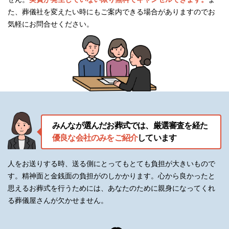
木製後壇
た、葬儀社を変えたい時にもご案内できる場合がありますのでお
枕飾りセット
気軽にお問合せください。
線香・ローソク
盛菓子（大）
果物盛
家紋入提灯
式場入口装飾
みんなが選んだお葬式では、厳選審査を経た
優良な会社のみをご紹介
しています
木製10尺看板
屋外電光看板
人をお送りする時、送る側にとってもとても負担が大きいもので
す。精神面と金銭面の負担がのしかかります。
心から良かったと
道路案内看板
思えるお葬式を行うためには、あなたのために親身になってくれ
る葬儀屋さんが欠かせません。
受付用品
位牌（中上）