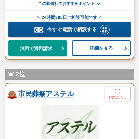
この葬儀社のおすすめポイント
運営・火葬受スタッフ
24時間365日ご相談可能です
含まれないもの
今すぐ電話で相談する
項目
電照花額
詳細を見る
無料で資料請求
果物盛
御霊（神）灯
2位
納棺
メモリアルDVD
市民葬祭アステル
お気に入り
追加オプション
花（種類・ボリューム・デザインで予算変動）
役所手続き代行
ホール使用料（2日間）