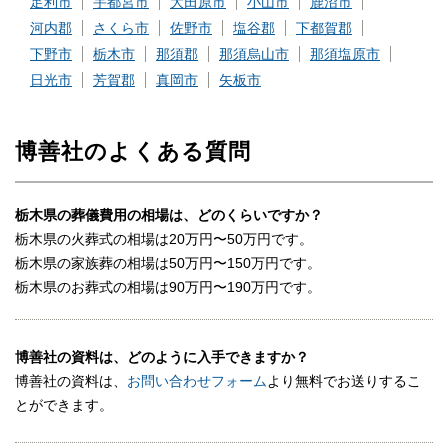
足利市
宇都宮市
大田原市
小山市
鹿沼市
所（式場、火葬場）・宗教形式などを葬儀社と擦り合わせること
河内郡
さくら市
佐野市
塩谷郡
下都賀郡
が必須ですので、遠慮なくお電話でお問合せください。
下野市
栃木市
那須郡
那須烏山市
那須塩原市
日光市
芳賀郡
真岡市
矢板市
龍王コース（1,100,000円～）（税込）
含まれるもの
博善社のよくある質問
項目
スロープ20
栃木県の葬儀費用の相場は、どのくらいですか？
栃木県の火葬式の相場は20万円〜50万円です。
高級ドーム棺
栃木県の家族葬の相場は50万円〜150万円です。
黒桜 骨壺
栃木県のお葬式の相場は90万円〜190万円です。
桐骨箱
博善社の資料は、どのように入手できますか？
高級骨覆い
博善社の資料は、
お問い合わせフォーム
より無料でお送りするこ
ドライアイス（1日分）
とができます。
カラー遺影