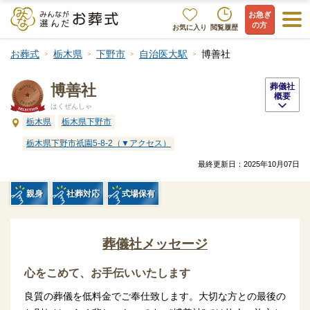
お急ぎ
の方
お気に入り
閲覧履歴
お葬式
栃木県
下野市
自治医大駅
博善社
博善社
葬儀社
概要
はくぜんしゃ
栃木県
栃木県下野市
栃木県下野市祇園5-8-2（▼アクセス）
最終更新日：
2025年10月07日
親身
社葬対応
式場保有
葬儀社メッセージ
心をこめて、お手伝いいたします
良質の葬儀を低料金でご奉仕致します。大切な方との最後の