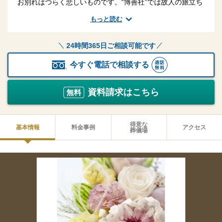
お別れはつらく悲しいものです。“博善社”では故人の旅立ち
とご遺族の安らぎを心を込めてお手伝いさせて頂きます。お
もっと読む
通夜の準備から告別式、ご法要まで各宗教・宗派に精通した
スタッフが「365日24時間」対応致します。
24時間365日ご相談可能です
今すぐ電話で相談する
資料請求はこちら
無料
得意な
基本情報
料金事例
アクセス
葬儀場