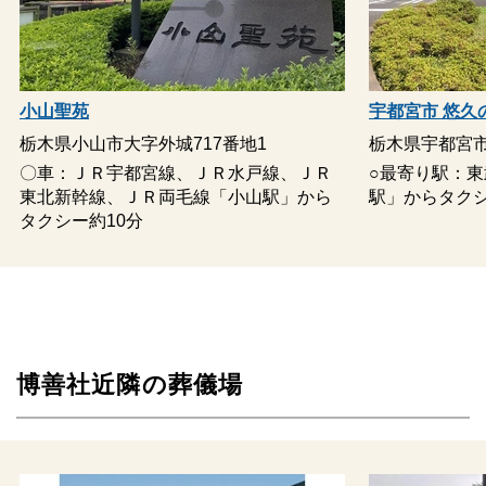
モニター遺影
黒塗後壇
枕飾りセット
小山聖苑
宇都宮市 悠久
線香・ローソク
栃木県小山市大字外城717番地1
栃木県宇都宮市
〇車：ＪＲ宇都宮線、ＪＲ水戸線、ＪＲ
○最寄り駅：
盛菓子（大）
東北新幹線、ＪＲ両毛線「小山駅」から
駅」からタクシ
タクシー約10分
果物盛
家紋入提灯
紋幕装飾
式場入口装飾（アレンジ花付）
博善社近隣の葬儀場
木製12尺看板（家紋入）
屋外電光看板
道路案内看板