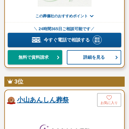
火葬場用花束
この葬儀社のおすすめポイント
焼香所アレンジ花
24時間365日ご相談可能です
寝台車移動（自宅→ホール）
今すぐ電話で相談する
遺影S版写真立て
※火葬の日程によりドライアイスや安置保管の追加料金がかかる
詳細を見る
無料で資料請求
場合があります。
※病院や施設から安置場所への搬送は距離や時間帯により別途費
用をいただきます。
3位
※セットプランに含まれない内容、飲食接待費（料理、飲物、返
礼品、式場料、火葬場関係費、宗教者費用など）諸条件により変
小山あんしん葬祭
動する費用は、人数と内容に応じて別料金がかかります。
お気に入り
ご希望やご予算に合わせた適正価格を見積るためには、人数・場
所（式場、火葬場）・宗教形式などを葬儀社と擦り合わせること
が必須ですので、遠慮なくお電話でお問合せください。