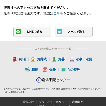
博善社へのアクセス方法を教えてください。
モニター遺影
最寄り駅は自治医大です。地図は
こちら
をご確認ください。
黒塗後壇
線香・ローソク
LINEで送る
メールで送る
盛菓子（大）
果物盛
みんなが選んだサービス一覧
家紋入提灯
終活
お葬式
お墓
法事・法要
紋幕装飾
相続
保険
もの整理
庭装飾（アレンジ花付）
斎場手配センター
木製12尺看板（看板家紋入）
このホームページは、東証プライム上場 燦ホールディングス（株）[証券コード：9628] グループのライフフォワード
屋外電光看板
（株）が運営しています。
道路案内看板
運営会社
プライバシーポリシー
利用規約