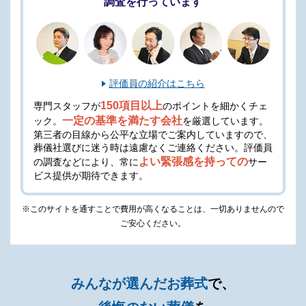
調査を行っています
役所手続き代行
ホール使用料（2日間）
火葬場用花束
評価員の紹介はこちら
焼香所アレンジ花
150項目以上
専門スタッフが
のポイントを細かくチェ
一定の基準を満たす会社
ック。
を厳選しています。
寝台車移動（自宅→ホール）
第三者の目線から公平な立場でご案内していますので、
葬儀社選びに迷う時は遠慮なくご連絡ください。
評価員
遺影S版写真立て
よい緊張感を持っての
の調査などにより、常に
サー
※火葬の日程によりドライアイスや安置保管の追加料金がかかる
ビス提供が期待できます。
場合があります。
※このサイトを通すことで費用が高くなることは、一切ありませんので
※セットプランに含まれない内容、飲食接待費（料理、飲物、返
ご安心ください。
礼品、式場料、火葬場関係費、宗教者費用など）諸条件により変
動する費用は、人数と内容に応じて別料金がかかります。
みんなが選んだお葬式
で、
ご希望やご予算に合わせた適正価格を見積るためには、人数・場
所（式場、火葬場）・宗教形式などを葬儀社と擦り合わせること