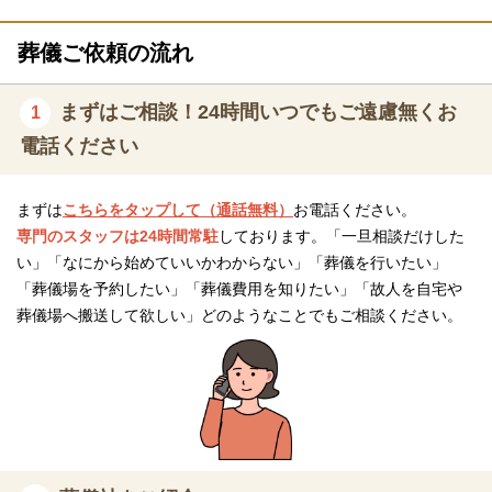
役所手続き代行
葬儀ご依頼の流れ
ホール使用料（2日間）
火葬場用花束
まずはご相談！24時間いつでもご遠慮無くお
1
焼香所アレンジ花
電話ください
寝台車移動（自宅→ホール）
まずは
こちらをタップして（通話無料）
お電話ください。
遺影S版写真立て
専門のスタッフは24時間常駐
しております。「一旦相談だけした
※火葬の日程によりドライアイスや安置保管の追加料金がかかる
い」「なにから始めていいかわからない」「葬儀を行いたい」
場合があります。
「葬儀場を予約したい」「葬儀費用を知りたい」「故人を自宅や
葬儀場へ搬送して欲しい」どのようなことでもご相談ください。
※セットプランに含まれない内容、飲食接待費（料理、飲物、返
礼品、式場料、火葬場関係費、宗教者費用など）諸条件により変
動する費用は、人数と内容に応じて別料金がかかります。
ご希望やご予算に合わせた適正価格を見積るためには、人数・場
所（式場、火葬場）・宗教形式などを葬儀社と擦り合わせること