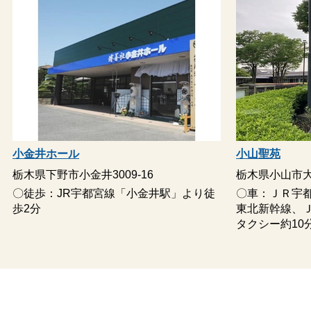
受付用品
位牌（中上）
御布施袋
司会
納棺
小金井ホール
小山聖苑
旅支度
栃木県下野市小金井3009-16
栃木県小山市大
運営・火葬受スタッフ
〇徒歩：JR宇都宮線「小金井駅」より徒
〇車：ＪＲ宇
歩2分
東北新幹線、
タクシー約10
含まれないもの
項目
メモリアルDVD