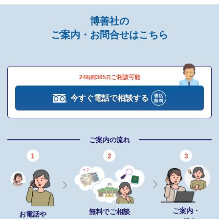
礼品、式場料、火葬場関係費、宗教者費用など）諸条件により変
博善社の
動する費用は、人数と内容に応じて別料金がかかります。
ご案内・お問合せはこちら
ご希望やご予算に合わせた適正価格を見積るためには、人数・場
所（式場、火葬場）・宗教形式などを葬儀社と擦り合わせること
が必須ですので、遠慮なくお電話でお問合せください。
24
365
ご相談可能
時間
日
法泉コース（275,000円～）（税込）
今すぐ電話で相談する
含まれるもの
項目
ご案内の流れ
桐棺
1
2
3
白骨壺セット（箱無し）
桐骨箱
ドライアイス（1日分）
ご案内・
無料でご相談
お電話や