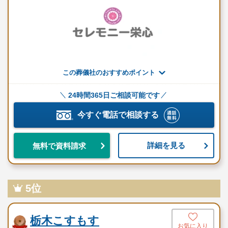
枕飾りセット
線香・ローソク
盛菓子（小）
この葬儀社のおすすめポイント
果物盛
御霊（神）灯
24時間365日ご相談可能です
布10尺看板
今すぐ電話で相談する
屋外電光看板
詳細を見る
無料で資料請求
道路案内看板
受付用品
5位
白木位牌
御布施袋
栃木こすもす
お気に入り