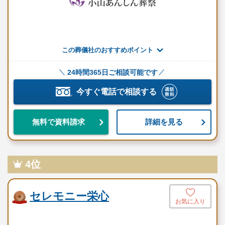
雲水コース（385,000円～）（税込）
含まれるもの
この葬儀社のおすすめポイント
項目
24時間365日ご相談可能です
桐棺
今すぐ電話で相談する
白骨壺セット（箱無し）
詳細を見る
無料で資料請求
桐骨箱
金欄骨覆い
ドライアイス（1日分）
4位
白黒遺影
セレモニー栄心
電照花額
お気に入り
紙製後壇