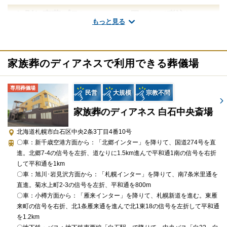
お別れ直葬プラン（137,500円～）（税込）
もっと見る
プランに含まれる設備・サービス
安置場所へのご搬送
家族葬のディアネスで利用できる葬儀場
ドライアイス
お棺
専用葬儀場
民営
大規模
宗教不問
葬祭アドバイザー
役所手続き代行
家族葬のディアネス 白石中央斎場
斎場へのご搬送
火葬場のご案内
北海道札幌市白石区中央2条3丁目4番10号
〇車：新千歳空港方面から：「北郷インター」を降りて、国道274号を直
骨壺・骨箱
進。北郷7-4の信号を左折、道なりに1.5km進んで平和通1南の信号を右折
アフターサポート
して平和通を1km
〇車：旭川･岩見沢方面から：「札幌インター」を降りて、南7条米里通を
追加オプション
直進。菊水上町2-3の信号を左折、平和通を800m
お坊さんの定額手配
〇車：小樽方面から：「雁来インター」を降りて、札幌新道を進む。東雁
来町の信号を右折、北1条雁来通を進んで北1東18の信号を左折して平和通
※セットプランに含まれない内容、飲食接待費（料理、飲物、返
を1.2km