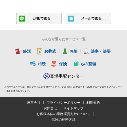
LINEで送る
メールで送る
みんなが選んだサービス一覧
終活
お葬式
お墓
法事・法要
相続
保険
もの整理
斎場手配センター
このホームページは、東証プライム上場 燦ホールディングス（株）[証券コード：9628] グループのライフフォワード
（株）が運営しています。
運営会社
プライバシーポリシー
利用規約
お問合せ
サイトマップ
お客様本位の業務運営方針について
保険の勧誘方針