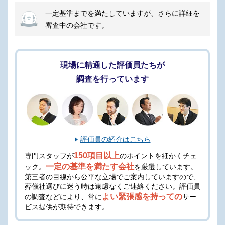
仏壇・位牌の会員価格適用
一定基準までを満たしていますが、さらに詳細を
会報誌のお届け
審査中の会社です。
入会費と年会費、積立費用が無料で、誰でも入会できます。
入会は施設だけでなく、電話やオンラインでも申請可能です。
葬儀費用を安くおさえたい方は、入会をおすすめします。
現場に精通した評価員たちが
調査を行っています
完全貸切り型の葬儀場
家族葬のディアネスの式場は、家族葬専用の1日1組完全貸切型の
葬儀場です。
他家の目や音を気にすることなく過ごせて、安心して落ち着いた
評価員の紹介はこちら
雰囲気で故人様を見送れます。
150項目以上
専門スタッフが
のポイントを細かくチェ
一定の基準を満たす会社
ック。
を厳選しています。
邸宅型の家族葬専用式場で、告別式前夜の付き添いなど夜間もお
第三者の目線から公平な立場でご案内していますので、
過ごしいただくことも可能です。
葬儀社選びに迷う時は遠慮なくご連絡ください。
評価員
よい緊張感を持っての
の調査などにより、常に
サー
式場は白を基調とした明るく清潔感のある空間となっています。
ビス提供が期待できます。
貸切型の葬儀場を利用したい方や家族葬を執り行いたい方におす
すめの葬儀会社です。