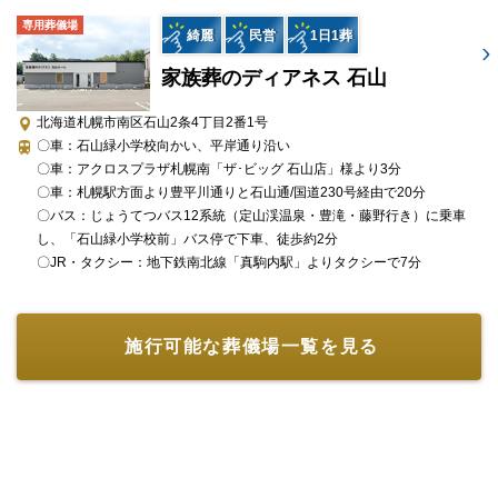
斎場へのご搬送
専用葬儀場
火葬場のご案内
綺麗
民営
1日1葬
自宅飾り一式
家族葬のディアネス 石山
骨壺・骨箱
アフターサポート
北海道札幌市南区石山2条4丁目2番1号
〇車：石山緑小学校向かい、平岸通り沿い
追加オプション
〇車：アクロスプラザ札幌南「ザ･ビッグ 石山店」様より3分
〇車：札幌駅方面より豊平川通りと石山通/国道230号経由で20分
お坊さんの定額手配
〇バス：じょうてつバス12系統（定山渓温泉・豊滝・藤野行き）に乗車
し、「石山緑小学校前」バス停で下車、徒歩約2分
※セットプランに含まれない内容、飲食接待費（料理、飲物、返
〇JR・タクシー：地下鉄南北線「真駒内駅」よりタクシーで7分
礼品、式場料、火葬場関係費、宗教者費用など）諸条件により変
動する費用は、人数と内容に応じて別料金がかかります。
施行可能な葬儀場一覧を見る
ご希望やご予算に合わせた適正価格を見積るためには、人数・場
所（式場、火葬場）・宗教形式などを葬儀社と擦り合わせること
が必須ですので、遠慮なくお電話でお問合せください。
面会あり火葬プラン（198,000円～）（税込）