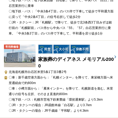
礼品、式場料、火葬場関係費、宗教者費用など）諸条件により変
〇地下鉄・バス：地下鉄東西線「白石駅」で降りて、中央バス「白22」白
石営業所行に乗車
動する費用は、人数と内容に応じて別料金がかかります。
〇地下鉄・バス：「中央3条4丁目」のバス停で下車して徒歩で平和通方面
に戻って「中央2条4丁目」の信号右折して徒歩2分
ご希望やご予算に合わせた適正価格を見積るためには、人数・場
〇JR・タクシー：JR「札幌駅」で降りて、徒歩で北3条西3丁目みずほ銀
所（式場、火葬場）・宗教形式などを葬儀社と擦り合わせること
行前の「札幌駅前」バス停から中央バス「55」「57」白石営業所行に乗
が必須ですので、遠慮なくお電話でお問合せください。
車。「中央3条3丁目」のバス停で下車して、平和通を戻り徒歩1分
シンプル火葬プラン（165,000円～）（税込）
専用葬儀場
民営
大小可
宗教不問
プランに含まれる設備・サービス
家族葬のディアネス メモリアル200
0
安置場所へのご搬送
北海道札幌市白石区米里5条1丁目3番2号
ドライアイス
〇車：新千歳空港方面から：「札幌インター」を降りて、東栄橋方面へ米
枕飾り
里通経由で約800m
線香・ローソク
〇車：小樽方面から：「雁来インター」を降りて、札幌新道を進む。米里
お棺
通りの信号を左折、そのまま直進約800m
〇地下鉄・バス：札幌市営地下鉄東豊線「環状通東駅」より5.3km
白木位牌
〇JR・タクシーの場合：JR函館本線「白石駅」より3.7km
葬祭アドバイザー
〇JR・タクシーの場合：JR千歳線「平和駅」より4.3km
役所手続き代行