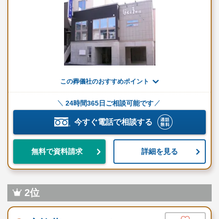
仏衣一式
遺影写真・手札写真
メモリアルコーナー
宗教用具一式
受付セット
焼香セット
白木位牌
この葬儀社のおすすめポイント
葬祭アドバイザー
司会スタッフ
24時間365日ご相談可能です
役所手続き代行
今すぐ電話で相談する
看板
斎場へのご搬送
火葬場のご案内
詳細を見る
無料で資料請求
自宅飾り一式
骨壺・骨箱
自社式場使用料※会員特典
2位
アフターサポート
追加オプション