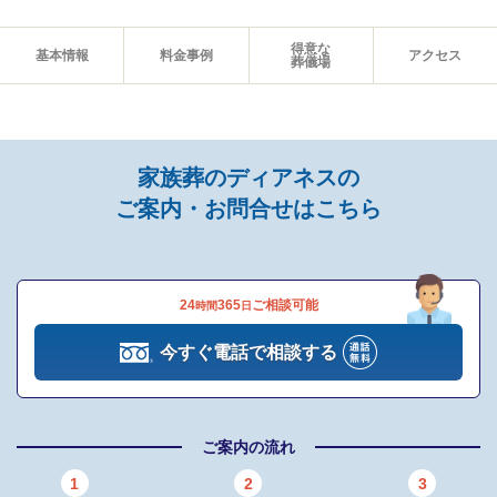
プランに含まれる設備・サービス
得意な
基本情報
料金事例
アクセス
安置場所へのご搬送
葬儀場
ドライアイス
枕飾り
線香・ローソク
お棺
家族葬のディアネスの
仏衣一式
ご案内・お問合せはこちら
白木位牌
葬祭アドバイザー
役所手続き代行
斎場へのご搬送
24
365
ご相談可能
時間
日
火葬場のご案内
自宅飾り一式
今すぐ電話で相談する
骨壺・骨箱
アフターサポート
追加オプション
ご案内の流れ
1
2
3
お坊さんの定額手配