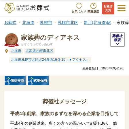
お急ぎ
の方
お気に入り
閲覧履歴
お葬式
北海道
札幌市
札幌市北区
新川(北海道)駅
家族葬
家族葬のディアネス
葬儀社
概要
かぞくそうのでぃあねす
北海道
北海道札幌市北区
北海道札幌市北区北24条西16-3-15（▼アクセス）
最終更新日：
2025年09月19日
個室安置
式場保有
葬儀社メッセージ
平成4年創業、家族のきずなを深める企業を目指して
平成4年の創業以来、多くの方々の温かいご支援もあり、総