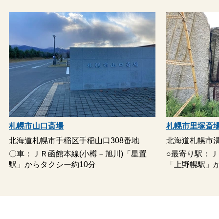
後悔しないような葬儀を執り行うためには、事前の準備や相談も
欠かせません。
家族葬のディアネスは24時間営業年中無休で営業しているため、
困ったときはいつでも事前相談が可能です。
家族葬のディアネスで受ける事前相談のメリットは、以下の通り
です。
式場の雰囲気がわかる
スタッフの雰囲気がわかる
札幌市山口斎場
札幌市里塚斎
葬儀費用が前もってわかる
北海道札幌市手稲区手稲山口308番地
北海道札幌市清
事前相談の方法は「電話」「対面」「出張相談」なども可能で
〇車：ＪＲ函館本線(小樽－旭川)「星置
○最寄り駅：Ｊ
す。
駅」からタクシー約10分
「上野幌駅」か
ご自宅でもご相談いただけるため、お忙しい方も事前相談をご利
用いただけます。
喪主の方は葬儀が終わった後も位牌・仏壇の手配から香典返し、
法要などやらなければならないことが多くあります。