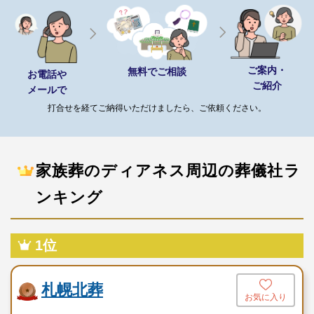
※セットプランに含まれない内容、飲食接待費（料理、飲物、返
礼品、式場料、火葬場関係費、宗教者費用など）諸条件により変
動する費用は、人数と内容に応じて別料金がかかります。
ご案内・
無料でご相談
お電話や
ご紹介
メールで
ご希望やご予算に合わせた適正価格を見積るためには、人数・場
所（式場、火葬場）・宗教形式などを葬儀社と擦り合わせること
打合せを経てご納得いただけましたら、ご依頼ください。
が必須ですので、遠慮なくお電話でお問合せください。
一日葬28プラン（385,000円～）（税込）
家族葬のディアネス周辺の葬儀社ラ
プランに含まれる設備・サービス
ンキング
祭壇
安置場所へのご搬送
1位
ドライアイス
枕飾り
札幌北葬
線香・ローソク
お気に入り
お棺