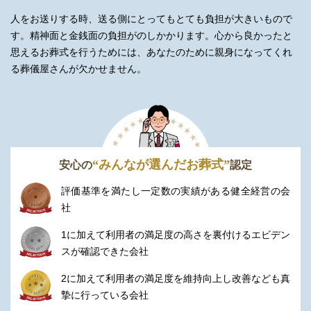
すめポイントがあります。
人をお送りする時、送る側にとってもとても負担が大きいもので
「無料会員制度」などさまざまです。
す。精神面と金銭面の負担がのしかかります。
心から良かったと
思えるお葬式を行うためには、あなたのために親身になってくれ
以下で家族葬のディアネスのおすすめポイントをご紹介いたしま
る葬儀屋さんが欠かせません。
す。
ぜひ最後までご覧いただき、葬儀会社を選ぶうえで参考になれば
幸いです。
無料会員
“みんなが選んだお葬式”
安心の
認定
家族葬のディアネスには「ディアネス会員」というお得な会員制
評価基準を満たし一定数の実績がある健全経営の会
度があります。
社
「ディアネス会員」への入会で得られる特典は、以下の通りで
す。
1に加えて利用者の満足度の高さを裏付けるエビデン
スが確認できた会社
お葬式料金最大15万円割引
式場使用料10万円割引
2に加えて利用者の満足度を維持向上し改善なども真
人形供養祭など各種イベントへの優待
摯に行っている会社
葬儀後も安心サポート