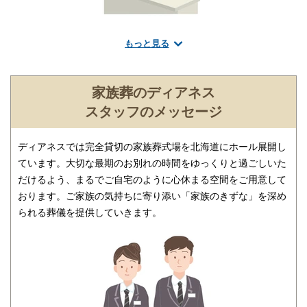
もっと見る
葬儀のことなら何でもお任せください
ご希望にあわせて葬儀の段取りを進行いたします。火葬場、式
場、霊柩車などの手配をはじめ、必要な葬具（祭壇、棺、ドライ
家族葬のディアネス
アイス）などを、ご希望にあわせてご用意いたします。また、市
スタッフのメッセージ
区役所への死亡届なども代行できます。まずはお電話ください。
ディアネスでは完全貸切の家族葬式場を北海道にホール展開し
ています。大切な最期のお別れの時間をゆっくりと過ごしいた
だけるよう、まるでご自宅のように心休まる空間をご用意して
おります。ご家族の気持ちに寄り添い「家族のきずな」を深め
られる葬儀を提供していきます。
ご相談は無料で承ります
非日常的な葬儀のこと。初めての方はもちろん、経験のある方で