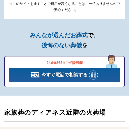
※このサイトを通すことで費用が高くなることは、一切ありませんので
ご安心ください。
24時間ご利用いただける安置室を完備
家族葬のディアネスの自社式場は、専用安置室を完備していま
す。
みんなが選んだお葬式
で、
こちらの安置室で24時間いつでも自宅の代わりにご安置いただく
後悔のない葬儀
を
ことが可能です。
そのためマンションなどの自宅では安置できないという方も安心
24
365
ご相談可能
時間
日
してご利用いただけます。
今すぐ電話で相談する
安置室では最期まで故人様に付き添っていただけます。
ご搬送サービスがプランに含まれており病院や施設などから直接
お越しいただくことも可能なので、スムーズにご安置に移れま
す。
家族葬のディアネス近隣の火葬場
事前の相談から葬儀後まで徹底したサポート体
制