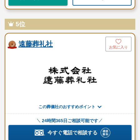
家族葬のディアネスは家族のきずなを深める企業を目指しサービ
スを提供しています。
さらに詳しいこだわりを以下でご紹介いたします。
5位
ぜひ最後までご覧いただき、参考にしていただければ幸いです。
家族葬のディアネスの理念とメッセージ
遠藤葬礼社
お気に入り
家族葬のディアネスの理念およびメッセージは、主に4つです。
以下で詳しく解説いたしますので、ぜひご覧ください。
平成4年創業
家族葬のディアネスは1992年に設立し、30年以上の実績がありま
す。
家族のきずなを深める企業を目指し、ご家族の気持ちに寄り添
この葬儀社のおすすめポイント
い、さまざまな想いをカタチにしていただけるように配慮を尽く
しサービスを提供しています。
24時間365日ご相談可能です
従来の葬儀はご家族だけでなく会社関係者の方や地域の方々など
今すぐ電話で相談する
故人様にゆかりがあった方々を広く招待し、盛大に葬儀を執り行