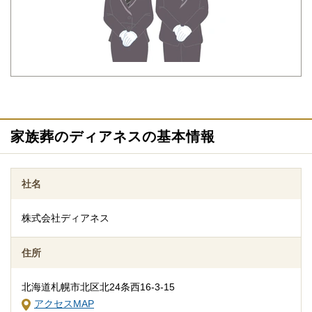
もわからないことが多いものです。少しでも不安や心配事があれ
ば、些細と思われることでも遠慮なくご相談ください。相談によ
りイメージが浮かんで理解が進めば必要・不要の判断もつきやす
くなります。
家族葬のディアネスの基本情報
社名
追加料金の心配がない総額費用を提示します
株式会社ディアネス
人数・式場・火葬場などの各種条件やご要望、ご事情にあわせ
て、お見積りを作成いたします。葬儀を施行する前に総額費用を
住所
ご確認いただき、それぞれの内訳をご説明します。その上で葬儀
費用の総額にご納得いただいてから施行いたしますのでご安心く
北海道札幌市北区北24条西16-3-15
ださい。
アクセスMAP