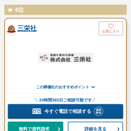
追加オプション
4位
お坊さんの定額手配
三栄社
※セットプランに含まれない内容、飲食接待費（料理、飲物、返
お気に入り
礼品、式場料、火葬場関係費、宗教者費用など）諸条件により変
動する費用は、人数と内容に応じて別料金がかかります。
ご希望やご予算に合わせた適正価格を見積るためには、人数・場
所（式場、火葬場）・宗教形式などを葬儀社と擦り合わせること
が必須ですので、遠慮なくお電話でお問合せください。
この葬儀社のおすすめポイント
家族葬のディアネスのこだわり
24時間365日ご相談可能です
葬儀会社ごとにこだわりや理念や特徴等が異なります。
こだわりや理念、特徴等は、葬儀会社を選ぶうえで1つの参考にな
今すぐ電話で相談する
ります。
詳細を見る
無料で資料請求