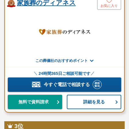
家族葬のディアネス
お気に入り
お坊さんの定額手配
※セットプランに含まれない内容、飲食接待費（料理、飲物、返
礼品、式場料、火葬場関係費、宗教者費用など）諸条件により変
動する費用は、人数と内容に応じて別料金がかかります。
ご希望やご予算に合わせた適正価格を見積るためには、人数・場
所（式場、火葬場）・宗教形式などを葬儀社と擦り合わせること
が必須ですので、遠慮なくお電話でお問合せください。
この葬儀社のおすすめポイント
24時間365日ご相談可能です
家族葬38プラン（495,000円～）（税込）
今すぐ電話で相談する
プランに含まれる設備・サービス
祭壇
詳細を見る
無料で資料請求
安置場所へのご搬送
ドライアイス
枕飾り
3位
線香・ローソク