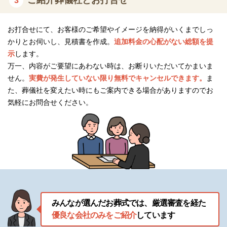
3
先述の通り家族葬のディアネスは1992年に設立し、30年以上の実
績があります。
総合葬祭業のプロフェッショナルとして葬儀部門はもちろん「仏
お打合せにて、お客様のご希望やイメージを納得がいくまでしっ
壇・仏具販売製造」「石材・墓石販売」など幅広い業務を展開し
かりとお伺いし、見積書を作成。
追加料金の心配がない総額を提
ています。
示
します。
万一、内容がご要望にあわない時は、お断りいただいてかまいま
仏壇・仏具は、家族葬のディアネスの仏具店で購入・相談いただ
せん。
実費が発生していない限り無料でキャンセルできます。
ま
けます。
た、葬儀社を変えたい時にもご案内できる場合がありますのでお
札幌市白石区の利便性が良い場所にて年中無休で営業していま
気軽にお問合せください。
す。
お仏壇の展示本数は、100本以上と地域最大級の品揃えです。
幅広い業務を展開しているため、相談や準備をまとめて行えま
す。
家族葬のディアネスのおすすめポイント
みんなが選んだお葬式では、厳選審査を経た
優良な会社のみをご紹介
しています
家族葬のディアネスは、葬儀後のアフターサポートのほかにおす