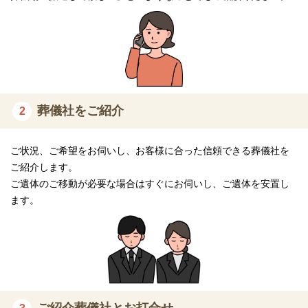
自社アンケートによるお客様満足度は約97％の高さを誇ります。
家族葬のディアネスは北海道で実績ある葬儀会社を選びたい方に
おすすめです。
家族葬専用式場への特別な想い
葬儀社をご紹介
2
家族葬のディアネスの自社式場は全て1日1組完全貸切の家族葬専
用式場です。
大切な最期のひとときをゆっくりとお過ごしいただけるようにご
ご状況、ご希望をお伺いし、お客様に合った信頼できる葬儀社を
自宅のような空間となっています。
ご紹介します。
ご遺体のご移動が必要な場合はすぐにお伺いし、ご遺体を安置し
仮眠可能な親族控え室や浴室完備、バリアフリー対応の充実した
ます。
設備であるため、ご自宅で過ごすようにご家族でゆったりとお過
ごしいただけます。
充実した設備にご家族の気持ちに寄り添ったサービスで「家族の
きずな」を深められる葬儀の実現をサポートしてくれます。
仏壇店が葬儀後も徹底サポート
ご紹介葬儀社とお打合せ