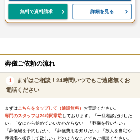
う「一般葬」が一般的でした。
詳細を見る
無料で資料請求
しかし高齢化などもあり時代が変化するにつれ、ニーズが変わり
ご家族や親しい方でお見送りをする「家族葬」が多くなってきま
した。
家族葬のディアネスはそうしたニーズの変化にも対応し、葬儀形
式に沿った各種葬儀プランを備えています。
もちろん地域特有の土地柄の風習に沿った葬儀も対応可能です。
葬儀ご依頼の流れ
実現が難しいと思っている葬儀でも遠慮なくご相談ください。
まずはご相談！24時間いつでもご遠慮無くお
北海道に13式場
1
家族葬のディアネスの本社は札幌市北区にあり、札幌市内を中心
電話ください
とした北海道に全13の自社式場があります。
地域密着で葬儀をサポートしています。
まずは
こちらをタップして（通話無料）
お電話ください。
専門のスタッフは24時間常駐
しております。「一旦相談だけした
家族のディアネスは、全国各地で店舗を展開するきんぽう堂のグ
い」「なにから始めていいかわからない」「葬儀を行いたい」
ループ会社です。
「葬儀場を予約したい」「葬儀費用を知りたい」「故人を自宅や
きんぽう堂グループは日本全国で219式場があり、年間施行数は1
葬儀場へ搬送して欲しい」どのようなことでもご相談ください。
万7,000件以上、実績累計は約3万件です。