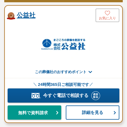
お棺
仏衣一式
公益社
お気に入り
遺影写真・手札写真
メモリアルコーナー
宗教用具一式
受付セット
焼香セット
白木位牌
葬祭アドバイザー
司会スタッフ
この葬儀社のおすすめポイント
役所手続き代行
看板
24時間365日ご相談可能です
斎場へのご搬送
火葬場のご案内
今すぐ電話で相談する
自宅飾り一式
骨壺・骨箱
詳細を見る
無料で資料請求
自社式場使用料※会員特典
アフターサポート