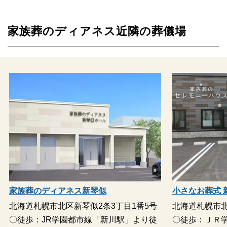
公営葬儀やネット専業店などではアフターサポートがないことが
多いですが、家族葬のディアネスには「アフターサポート」があ
家族葬のディアネス近隣の葬儀場
ります。
家族葬のディアネスのアフターサポートは、以下の通りです。
葬儀後挨拶
香典返し
御法要
給付金申請
役所手続き
遺品整理
遺産相続
お位牌
お墓
仏壇
家族葬のディアネス新琴似
小さなお葬式 
北海道札幌市北区新琴似2条3丁目1番5号
北海道札幌市北
専門的知識が必要な相続関係の手続きも税理士などをご紹介可能
〇徒歩：JR学園都市線「新川駅」より徒
〇徒歩：ＪＲ学
であるため、安心してご利用いただけます。