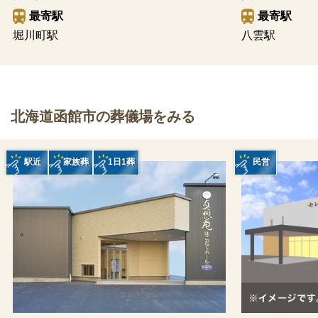
最寄駅
最寄駅
堀川町駅
八雲駅
北海道函館市の葬儀場をみる
駅近
家族葬
1日1葬
民営