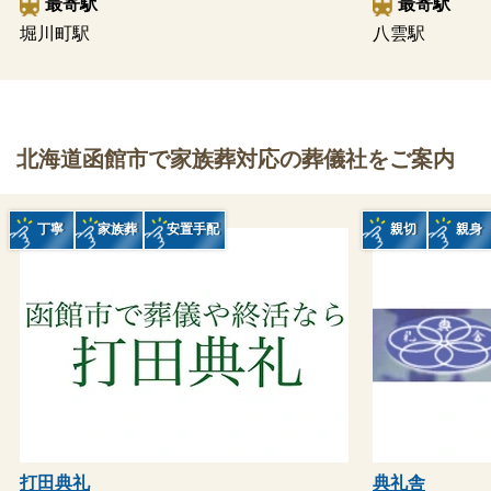
最寄駅
最寄駅
堀川町駅
八雲駅
北海道函館市で家族葬対応の葬儀社をご案内
丁寧
家族葬
安置手配
親切
親身
打田典礼
典礼舎