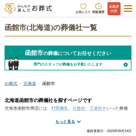
お急ぎ
の方
お気に入り
閲覧履歴
函館市(北海道)の葬儀社一覧
函館市
の葬儀についてお任せください
専門のスタッフが葬儀をお手配いたします
お葬式
北海道
函館市
北海道函館市の葬儀社を探すページです
北海道函館市周辺には、
打田典礼
、
公益社
、
三栄社
といった葬儀
社・葬儀屋が存在します。函館市で葬儀社・葬儀屋さんの情報を
もっと見る
お探しですか？火葬のみ、一日葬、家族葬、一般的なお葬式な
ど、手厚く真心のこもったサービスが魅力の葬儀屋さんから大規
最終更新日：
2025年09月24日