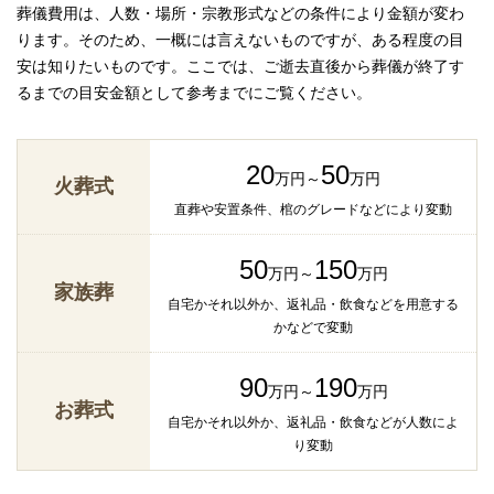
葬儀費用は、人数・場所・宗教形式などの条件により金額が変わ
ります。そのため、一概には言えないものですが、ある程度の目
安は知りたいものです。ここでは、ご逝去直後から葬儀が終了す
るまでの目安金額として参考までにご覧ください。
20
50
万円～
万円
火葬式
直葬や安置条件、棺のグレードなどにより変動
50
150
万円～
万円
家族葬
自宅かそれ以外か、返礼品・飲食などを用意する
かなどで変動
90
190
万円～
万円
お葬式
自宅かそれ以外か、返礼品・飲食などが人数によ
り変動