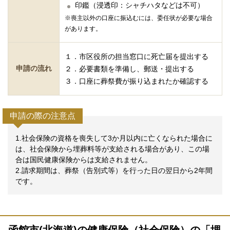
印鑑（浸透印：シャチハタなどは不可）
※喪主以外の口座に振込むには、委任状が必要な場合
があります。
１．市区役所の担当窓口に死亡届を提出する
申請の流れ
２．必要書類を準備し、郵送・提出する
３．口座に葬祭費が振り込まれたか確認する
申請の際の注意点
1.社会保険の資格を喪失して3か月以内に亡くなられた場合に
は、社会保険から埋葬料等が支給される場合があり、この場
合は国民健康保険からは支給されません。
2.請求期間は、葬祭（告別式等）を行った日の翌日から2年間
です。
函館市(北海道)の健康保険（社会保険）の「埋