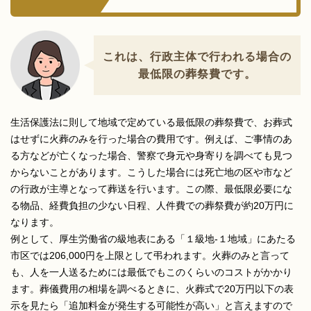
これは、行政主体で行われる場合の
最低限の葬祭費です。
生活保護法に則して地域で定めている最低限の葬祭費で、お葬式
はせずに火葬のみを行った場合の費用です。例えば、ご事情のあ
る方などが亡くなった場合、警察で身元や身寄りを調べても見つ
からないことがあります。こうした場合には死亡地の区や市など
の行政が主導となって葬送を行います。この際、最低限必要にな
る物品、経費負担の少ない日程、人件費での葬祭費が約20万円に
なります。
例として、厚生労働省の級地表にある「１級地-１地域」にあたる
市区では206,000円を上限として弔われます。火葬のみと言って
も、人を一人送るためには最低でもこのくらいのコストがかかり
ます。葬儀費用の相場を調べるときに、火葬式で20万円以下の表
示を見たら「追加料金が発生する可能性が高い」と言えますので