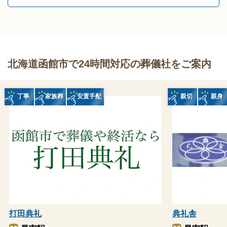
北海道函館市で24時間対応の葬儀社をご案内
丁寧
家族葬
安置手配
親切
親身
打田典礼
典礼舎