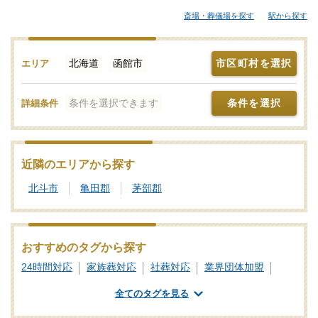
模な葬儀にも対応できる葬儀会社まで、ご自身の希望に合わせて
斎場・葬儀場を探す
駅から探す
選択することが大切です。各葬儀屋さんの特徴、おすすめの葬儀
社などをご覧ください。「みんなが選んだお葬式」では、基準を
満たした函館市対応の葬儀社・葬儀屋さんをご紹介しておりま
北海道
函館市
市区町村を選択
エリア
す。少しでもご不明点などがあれば、些細と思われることでも遠
慮なく、24時間365日お電話でご相談いただけます。函館市の葬儀
条件を選択できます
条件を選択
詳細条件
社を比較検討の際に「信頼のおける葬儀屋さんはどこ？」などの
お問合せも承ります。独自の基準を満たした安心安全な葬儀屋さ
んをご案内いたしますので、あわせて新サービスなどの最新情報
をチェックするなど、しっかりと情報収集を行って信頼のおけそ
近隣のエリアから探す
うな葬儀会社を探しましょう。
北斗市
亀田郡
茅部郡
おすすめのタグから探す
24時間対応
家族葬対応
社葬対応
業界団体加盟
葬祭ディレクター
ご遺体あずかり
専用斎場あり
全てのタグを見る