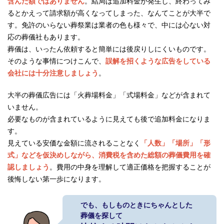
含んだ額ではありません
。結局は追加料金が発生し、終わってみ
るとかえって請求額が高くなってしまった、なんてことが大半で
す。免許のいらない葬祭業は業者の色も様々で、中には心ない対
応の葬儀社もあります。
葬儀は、いったん依頼すると簡単には後戻りしにくいものです。
そのような事情につけこんで、
誤解を招くような広告をしている
会社には十分注意しましょう
。
大半の葬儀広告には「火葬場料金」「式場料金」などが含まれて
いません。
必要なものが含まれているように見えても後で追加料金になりま
す。
見えている安価な金額に流されることなく
「人数」「場所」「形
式」などを仮決めしながら、消費税を含めた総額の葬儀費用を確
認しましょう
。費用の中身を理解して適正価格を把握することが
後悔しない第一歩になります。
でも、もしものときにちゃんとした
葬儀を探して