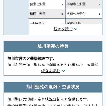
個室ご安置
-
冷蔵庫ご安置
-
棺棚ご安置
○
火葬のみ受付
○
一日葬対応
-
家族葬対応
-
続きを読む
一般葬対応
-
無宗教対応
-
神道対応
-
キリスト教対応
-
旭川聖苑の特長
友人葬対応
-
社葬対応
-
旭川市営の火葬場施設です。
葬祭ディレクター
-
近隣有料駐車場
-
旭川市営の旭川聖苑をご利用されたい場合は、お電話
続きを読む
ください。葬儀・火葬の段取りについてご案内いたし
音響、照明設備
-
相談スペース
-
ます。火葬施設は申込み順になりますので取り急ぎお
親族控室
-
宗教者控室
-
電話ください。迅速に手配いたします。
旭川聖苑の混雑・空き状況
参列者控室
○
シャワー
-
旭川聖苑の混雑・空き状況は刻々と変動します。
浴室
-
貸布団
-
予約は葬儀の詳細が決まってからの申込みになります