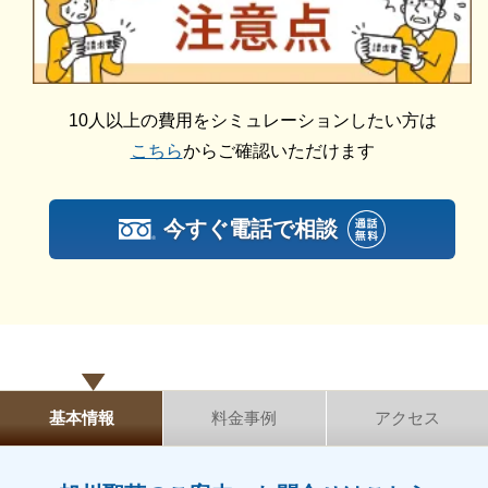
旭川聖苑の詳細情報をご紹介します。
をご説明します。その上で葬儀費用の総額にご納得い
ただいてから施行いたしますのでご安心ください。
公営斎場です
旭川聖苑は、旭川市が運営する公営斎場です。
10人以上の費用をシミュレーションしたい方は
こちら
からご確認いただけます
公営斎場は、市や村などの自治体が運営する斎場のこ
とです。
今すぐ電話で相談
火葬設備がある、比較的安価で利用できるなどの特長
があります。
旭川聖苑で火葬を執り行う流れは以下の通りです。
旭川市役所へ死亡届提出・火葬許可申請
火葬の予約
斎場使用許可書、埋火葬許可書を斎場へ提出
基本情報
料金事例
アクセス
受付にて斎場使用料金の支払い
霊柩車到着