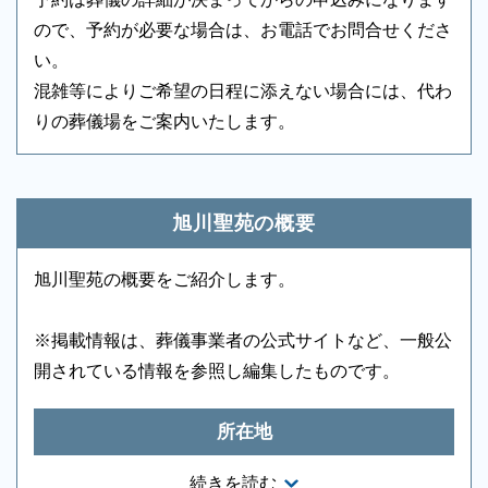
アメニティセット
-
冷蔵庫
-
ので、予約が必要な場合は、お電話でお問合せくださ
い。
テレビ
-
多目的トイレ
○
混雑等によりご希望の日程に添えない場合には、代わ
バリアフリー意識
-
エントランス
-
りの葬儀場をご案内いたします。
もしもの時は深夜・早朝に関わらず、まずはお電話く
ロビー
-
エレベーター
○
ださい
ご状況・ご希望などをお伺いしながら段取りを進めま
エスカレーター
-
車椅子貸出し
-
旭川聖苑の概要
す。病院などから故人を移動する車両（寝台車）の手
・休場日は、1月1日及び2日並びに友引日
配、ご安置先（霊安室・安置室）などについても、ご
・葬儀専用施設のため葬儀事業者を通じてご
旭川聖苑の概要をご紹介します。
案内をいたします。
利用いただく施設です。
・故人の死亡時の住所または使用者の住所が
※掲載情報は、葬儀事業者の公式サイトなど、一般公
市内にある場合に市民料金を適用
開されている情報を参照し編集したものです。
・他市の方もご利用になれますが利用料金が
旭川市民と異なりますのでご留意ください。
所在地
北海道旭川市東旭川町倉沼62-33
続きを読む