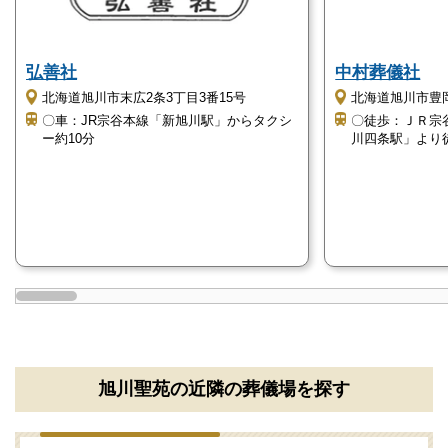
旭川聖苑のご利用時の注意点
弘善社
中村葬儀社
北海道旭川市末広2条3丁目3番15号
北海道旭川市豊岡4
旭川聖苑のご利用時の注意点をご紹介します。
〇車：JR宗谷本線「新旭川駅」からタクシ
〇徒歩：ＪＲ宗
ー約10分
川四条駅」より徒
旭川聖苑のご利用を検討される場合はご相談く
ださい
無料でご相談を承ります。
電話番号「
0120-24-1234
」にお電話をお願いしま
す。
24時間受付けていますので、早朝でも深夜でもかまい
ません。
葬儀のことが何もわからなくても、お電話口でご状況
旭川聖苑の近隣の葬儀場を探す
をお伺いしながら適切にアドバイスいたします。
旭川聖苑の駐車場について