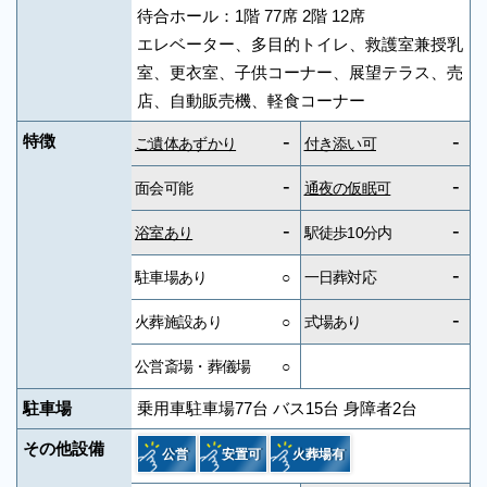
待合ホール：1階 77席 2階 12席
エレベーター、多目的トイレ、救護室兼授乳
室、更衣室、子供コーナー、展望テラス、売
店、自動販売機、軽食コーナー
-
-
特徴
ご遺体あずかり
付き添い可
-
-
面会可能
通夜の仮眠可
-
-
浴室あり
駅徒歩10分内
-
駐車場あり
○
一日葬対応
-
火葬施設あり
○
式場あり
公営斎場・葬儀場
○
駐車場
乗用車駐車場77台 バス15台 身障者2台
その他設備
公営
安置可
火葬場有