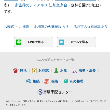
広）、
家族葬のディアネス 江別文京台
（森林公園(北海道)）
です。
お葬式
北海道
北海道の火葬施設あり
旭川市の火葬施設あり
LINEで送る
メールで送る
みんなが選んだサービス一覧
終活
お葬式
お墓
法事・法要
相続
保険
もの整理
斎場手配センター
このホームページは、東証プライム上場 燦ホールディングス（株）[証券コード：9628] グループのライフフォワード
（株）が運営しています。