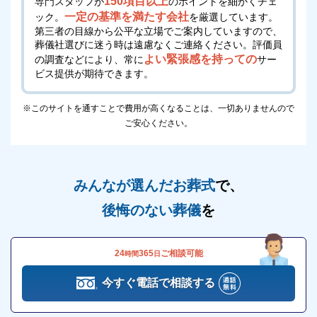
150項目以上
専門スタッフが
のポイントを細かくチェ
一定の基準を満たす会社
ック。
を厳選しています。
第三者の目線から公平な立場でご案内していますので、
葬儀社選びに迷う時は遠慮なくご連絡ください。
評価員
よい緊張感を持っての
の調査などにより、常に
サー
ビス提供が期待できます。
※このサイトを通すことで費用が高くなることは、一切ありませんので
ご安心ください。
みんなが選んだお葬式
で、
後悔のない葬儀
を
24
365
ご相談可能
時間
日
今すぐ電話で相談する