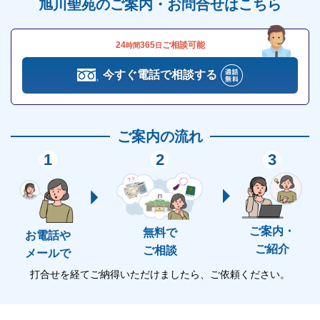
旭川聖苑のご案内・お問合せはこちら
告別室にて告別式
炉前ホールへ移動
火葬
24
365
ご相談可能
時間
日
待合ホールへ移動
今すぐ電話で相談する
拾骨
まず、旭川市市民課・各支所および市役所宿当直にて
ご案内の流れ
死亡届の提出と火葬許可書の申請をします。
火葬の予約は、葬儀社に仲介してもらうか、もしくは
1
2
3
旭川市にて直接手続きをします。
なお、火葬の際は以下のものは棺に入れないよう注意
ご案内・
無料で
お電話や
が必要です。
ご紹介
ご相談
メールで
グラス製品・貴金属
打合せを経てご納得いただけましたら、ご依頼ください。
ライターや缶詰など
ビニール製品やプラスチック製品