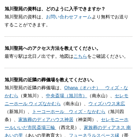
旭川聖苑の資料は、どのように入手できますか？
旭川聖苑の資料は、
お問い合わせフォーム
より無料でお送り
することができます。
旭川聖苑へのアクセス方法を教えてください。
最寄り駅は北日ノ出です。地図は
こちら
をご確認ください。
旭川聖苑の近隣の葬儀場を教えてください。
旭川聖苑の近隣の葬儀場は、
Ohana（オハナ） ウィズ・な
かむら
（東旭川）、
中央斎場（旭川市）
（南永山）、
セレモ
ニーホール ウィズなかむら
（南永山）、
ウィズハウス末広
（新旭川）、
トーコーホール ウィズ・なかむら
（旭川四
条）、
家族葬のディアハウス神居
（神楽岡）、
セレモニーホ
ールいいだ市民斎場三輪
（西北見）、
家族葬のディアネス 南
あいの里
（あいの里教育大）、
フューネラルスペース縁
（帯