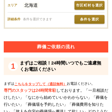
北海道
市区町村を選択
エリア
旭川聖苑は、駐車場を完備しています。
駐車可能台数は77台です。（乗用車用77台・バス用1
条件を選択
詳細条件
条件を選択できます
5台・身障者用2台）
旭川聖苑は、多くの方が利用する公営斎場です。
そのため、利用状況によっては駐車場を利用できない
葬儀ご依頼の流れ
可能性があるため注意が必要です。
まずはご相談！24時間いつでもご遠慮無
1
車での来場をお考えの方は、事前に駐車場の利用状況
くお電話ください
や近隣のパーキングを確認しておくことをおすすめし
ます。
まずは
お電話ください。
こちらをタップして（通話無料）
専門のスタッフは24時間常駐
しております。「一旦相談だ
旭川聖苑の火葬場について
けしたい」「なにから始めていいかわからない」「葬儀を
旭川聖苑は、旭川市が運営する公営斎場です。
行いたい」「葬儀場を予約したい」「葬儀費用を知りた
火葬設備があり、火葬に対応しています。
い」「故人を自宅や葬儀場へ搬送して欲しい」どのような