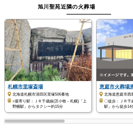
燃えにくいもの（時計・カメラ・陶磁器など）
旭川聖苑近隣の火葬場
危険物（ペースメーカーやスプレーなど）
駐車場があります
旭川聖苑は、駐車場を完備しています。
車椅子の方向けの駐車スペースも完備しています。
入口は段差がないので、車椅子の方でも安心して利用
できます。
札幌市里塚斎場
恵庭市火葬場
旭川聖苑は、車で来場しやすい斎場です。
北海道札幌市清田区里塚506番地
北海道恵庭市西
旭川空港沿いにある「道道37号線」や、旭川市街地に
○最寄り駅：ＪＲ千歳線(苫小牧－札幌)「上
〇徒歩：ＪＲ千
ある「4条通り」からアクセスしやすくなっていま
野幌駅」からタクシー約15分
駅」から徒歩14
す。
バリアフリーに対応しています