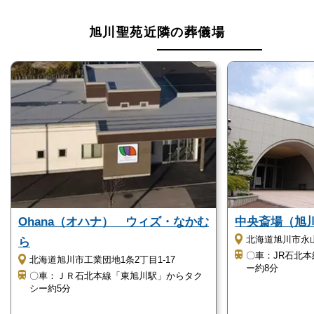
旭川聖苑はバリアフリーに対応しており、高齢者の方
旭川聖苑近隣の葬儀場
でも利用しやすい斎場です。
2階建てですが、エレベーターがあるため上下の移動
がしやすくなっています。
また、多目的トイレが完備されています。
斎場の入口は段差がなく、施設内も控え室を含め段差
が少なくなっています。
そのため、車椅子の方や足腰に不安がある方も安心し
て利用できます。
Ohana（オハナ） ウィズ・なかむ
中央斎場（旭
北海道旭川市永
ら
〇車：JR石北
北海道旭川市工業団地1条2丁目1-17
ー約8分
旭川聖苑はこのような方におすすめ
〇車：ＪＲ石北本線「東旭川駅」からタク
シー約5分
旭川聖苑は、以下に当てはまる方におすすめです。