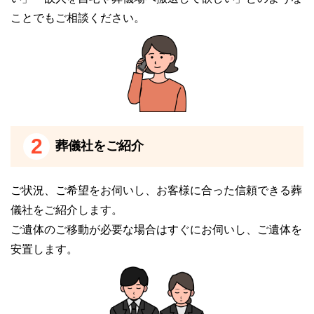
ことでもご相談ください。
ただし式場設備はないため、葬儀を執り行う方は近隣
の斎場から葬儀の後に霊柩車で出棺して、旭川聖苑に
到着後、荼毘（火葬）にふす流れになります。
旭川聖苑の安置施設について
2
自宅で遺体を安置できない場合は、旭川聖苑の霊安室
葬儀社をご紹介
で遺体の安置が可能です。
ご状況、ご希望をお伺いし、お客様に合った信頼できる葬
ただし、寝台車による搬送サービスはありません。
儀社をご紹介します。
そのため、他の葬儀社で寝台車や霊柩車の手配をする
ご遺体のご移動が必要な場合はすぐにお伺いし、ご遺体を
必要があります。
安置します。
また、付き添い安置には対応しておりません。
※掲載情報は、葬儀事業者の公式サイトなど、一般公