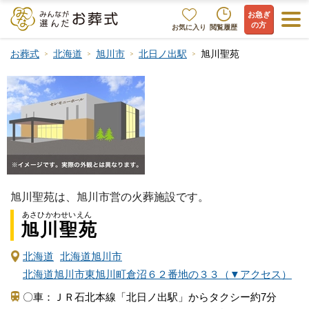
お急ぎ
の方
お気に入り
閲覧履歴
お葬式
北海道
旭川市
北日ノ出駅
旭川聖苑
旭川聖苑は、旭川市営の火葬施設です。
あさひかわせいえん
旭川聖苑
北海道
北海道旭川市
北海道旭川市東旭川町倉沼６２番地の３３（▼アクセス）
〇車：ＪＲ石北本線「北日ノ出駅」からタクシー約7分