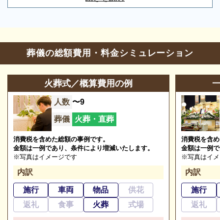
お問合せ・営業時間
葬儀のことなら何でもお任せください
ご希望にあわせて葬儀の段取りを進めます。火葬場、
葬儀の相談
0120-24-1234
霊柩車などの手配をはじめ、必要な葬具（祭壇、棺、
葬儀の総額費用・料金シミュレーション
ドライアイス）などを、ご希望にあわせてご用意いた
参列等のお問合せ
0166-39-7890
します。また、市区役所への死亡届なども代行できま
火葬式／概算費用の例
営業時間
9:30～15:00
す。まずはお電話ください。
人数
〜9
定休日
1月1日、2日および友引日
※2024/04/19時点
葬儀
火葬・直葬
消費税を含めた総額の事例です。
消費税を含め
金額は一例であり、条件により増減いたします。
金額は一例で
旭川聖苑の葬儀の種類
※写真はイメージです
※写真はイメ
内訳
内訳
旭川聖苑で執り行える葬儀の種類をご紹介します。
施行
車両
物品
供花
施行
ご相談は無料で承ります
返礼
食事
火葬
式場
返礼
旭川聖苑の直葬・火葬式
非日常的な葬儀のこと。初めての方はもちろん、経験