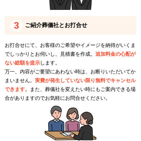
開されている情報を参照し編集したものです。変更
等、修正が必要な際には、
こちら
からお知らせくださ
い。
3
ご紹介葬儀社とお打合せ
<!--td {border: 1px solid #cccccc;}br {mso-data-placem
お打合せにて、お客様のご希望やイメージを納得がいくま
ent:same-cell;}--> ※斎場手配センターはこちら
でしっかりとお伺いし、見積書を作成。
追加料金の心配が
旭川聖苑
ない総額を提示
します。
万一、内容がご要望にあわない時は、お断りいただいてか
まいません。
実費が発生していない限り無料でキャンセル
できます。
また、葬儀社を変えたい時にもご案内できる場
合がありますのでお気軽にお問合せください。