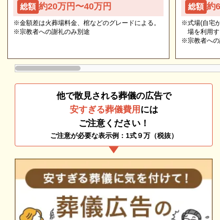
約20万円〜40万円
約
総額
総額
のある方でもわからないことが多いものです。少しで
旭川聖苑は「直葬・火葬式」に対応しています。
も不安や心配事があれば、些細と思われることでも遠
※金額差は火葬場料金、棺などのグレードによる。
※式場(自宅
※宗教者への謝礼のみ別途
場を利用す
慮なくご相談ください。相談によりイメージが浮かん
旭川聖苑の直葬・火葬式のおすすめポイントは以下の
※宗教者への
で理解が進めば、必要・不要の判断もつきやすくなり
通りです。
ます。
費用を最小限に抑えられる
移動の負担が少なく済む
他で散見される葬儀の広告で
直葬・火葬式は通夜などの儀式がなく、香典返しもな
安すぎる葬儀費用
には
いことから葬儀にかかる費用を最小限に抑えられま
ご注意ください！
す。
ご注意が必要な表示例：1式９万（税抜）
宗教儀式を執り行わないので、無宗教の方に適してい
ます。
追加料金の心配がない総額費用を提示します
人数・式場・火葬場などの各種条件やご要望、ご事情
旭川聖苑の詳細情報
にあわせて、お見積りを作成いたします。葬儀を施行
する前に総額費用をご確認いただき、それぞれの内訳