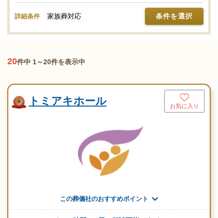
他の広告などで見かける家族葬の広告費用には、式場料金や火葬
家族葬対応
条件を選択
詳細条件
場の関係費など、必要な費用が含まれていないことが多く見受け
られますので注意が必要です。家族葬を行うにあたり、追加料金
のトラブルにあわないためにも、家族葬の費用は「総額で検討す
る」ことをおすすめします。
20
件中 1～20件を表示中
トミアキホール
お気に入り
この葬儀社のおすすめポイント