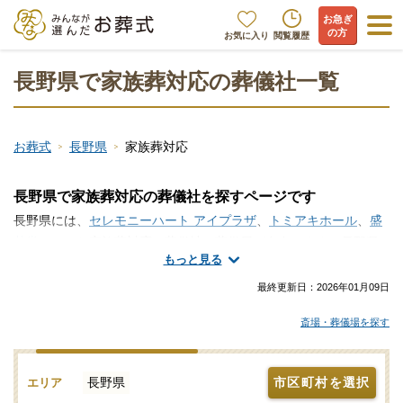
お急ぎ
の方
お気に入り
閲覧履歴
長野県で家族葬対応の葬儀社一覧
お葬式
長野県
家族葬対応
長野県で家族葬対応の葬儀社を探すページです
長野県には、
セレモニーハート アイプラザ
、
トミアキホール
、
盛
花堂
といった家族葬対応の葬儀社・葬儀屋が存在します。長野県
もっと見る
で家族葬に対応してくれる葬儀社・葬儀屋さんをお探しですか？
ご家族と親しい方を中心に、こぢんまりとした葬送の形、家族葬
最終更新日：
2026年01月09日
でお送りする流れになります。小規模な家族葬を取り仕切ってく
斎場・葬儀場を探す
れる葬儀屋さん選びや安心安全で信頼のおける葬儀会社の評価な
ら、家族葬の情報ポータルサイト「みんなが選んだお葬式」にお
任せください。家族葬にマッチする式場の選定からお身内中心で
長野県
市区町村を選択
エリア
行う家族葬に真摯に対応してくれる葬儀社をご案内いたします。