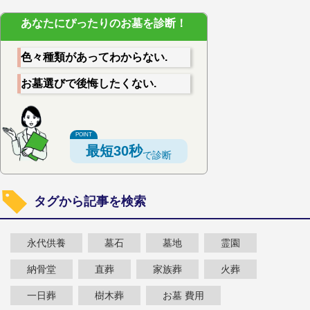
あなたにぴったりのお墓を診断！
色々種類があってわからない.
お墓選びで後悔したくない.
最短30秒
で診断
タグから記事を検索
永代供養
墓石
墓地
霊園
納骨堂
直葬
家族葬
火葬
一日葬
樹木葬
お墓 費用