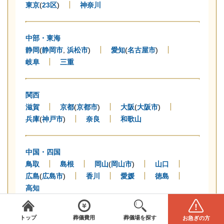
東京
(
23区
)
神奈川
中部・東海
静岡
(
静岡市
,
浜松市
)
愛知
(
名古屋市
)
岐阜
三重
関西
滋賀
京都
(
京都市
)
大阪
(
大阪市
)
兵庫
(
神戸市
)
奈良
和歌山
中国・四国
鳥取
島根
岡山
(
岡山市
)
山口
広島
(
広島市
)
香川
愛媛
徳島
高知
みんなが選んだお葬式
＼
は葬儀場・葬儀社をご案内／
全国から葬儀場を探す
葬儀の費用
電話をかける(無料)
資料請求
トップ
葬儀費用
葬儀場を探す
お急ぎの方
九州・沖縄
エリアを選択してください
STEP1
閉じる