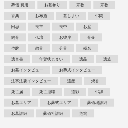
葬儀 費用
お墓参り
宗教
宗教
香典
お布施
墓じまい
弔問
回忌
喪主
喪中
お盆
納骨
仏壇
お彼岸
骨壷
位牌
散骨
分骨
戒名
遺言書
年賀状じまい
遺品
遺族
お墓インタビュー
お葬式インタビュー
法事法要インタビュー
遺産
焼香
死亡届
死亡退職
遺影
弔辞
お墓エリア
お葬式エリア
葬儀場詳細
お墓詳細
葬儀社詳細
危篤