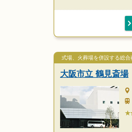
式場、火葬場を併設する総合
大阪市立 鶴見斎場
★