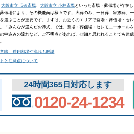
関西
関西
、
大阪市立 瓜破斎場
、
大阪市立 小林斎場
といった斎場・葬儀場が存在し
葬儀場により、その機能面は様々です。火葬のみ、一日葬、家族葬、一
中国・四国
中国・四国
を選ぶことが重要です。まずは、お近くのエリアで斎場・葬儀場・セレ
平均相場
。「みんなが選んだお葬式」では、斎場・葬儀場・セレモニーホールを
の申込みの流れなど、ご不明点があれば、些細と思われることでも遠慮
九州・沖縄
九州・沖縄
。
意味、費用相場や流れも解説
トと注意点について
24時間365日対応します
0120-24-1234