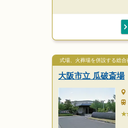
式場、火葬場を併設する総合
大阪市立 瓜破斎場
★