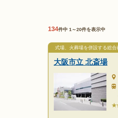
134
件中 1～20件を表示中
式場、火葬場を併設する総合
大阪市立 北斎場
★