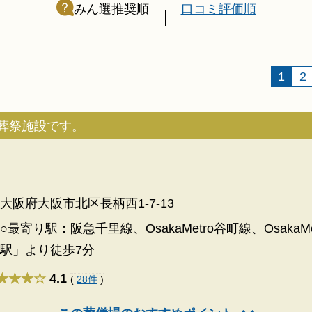
みん選推奨順
口コミ評価順
1
2
葬祭施設です。
大阪府大阪市北区長柄西1-7-13
○最寄り駅：阪急千里線、OsakaMetro谷町線、Osaka
駅」より徒歩7分
★★★
4.1
(
28件
)