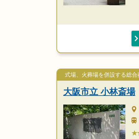
式場、火葬場を併設する総合
大阪市立 小林斎場
★