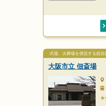
式場、火葬場を併設する総合
大阪市立 佃斎場
★