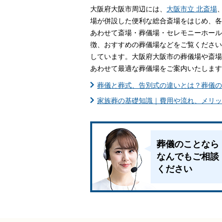
大阪府大阪市周辺には、
大阪市立 北斎場
家族葬とは
場が併設した便利な総合斎場をはじめ、各
あわせて斎場・葬儀場・セレモニーホール
葬儀費用の
徴、おすすめの葬儀場などをご覧ください
しています。大阪府大阪市の葬儀場や斎場
あわせて最適な葬儀場をご案内いたします
葬儀と葬式、告別式の違いとは？葬儀の
家族葬の基礎知識｜費用や流れ、メリッ
葬儀のことなら
なんでもご相談
ください