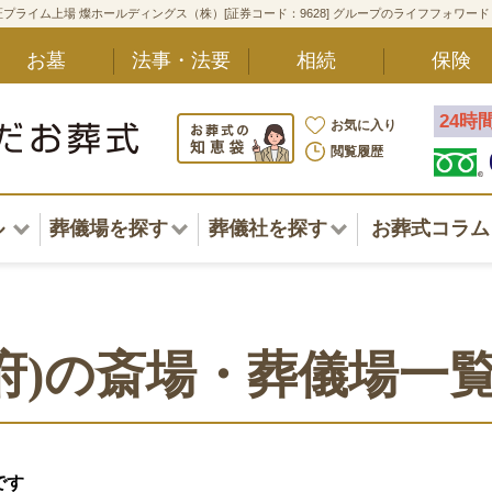
プライム上場 燦ホールディングス（株）[証券コード：9628] グループのライフフォワー
お墓
法事・法要
相続
保険
24時
お気に入り
閲覧履歴
ル
葬儀場を探す
葬儀社を探す
お葬式コラム
アル一覧
北海道
北海道
東北・甲信越・北陸
東北・甲信越・北陸
ポート
府)の斎場・葬儀場一
関東
関東
〜葬儀後まで
中部・東海
中部・東海
方
です