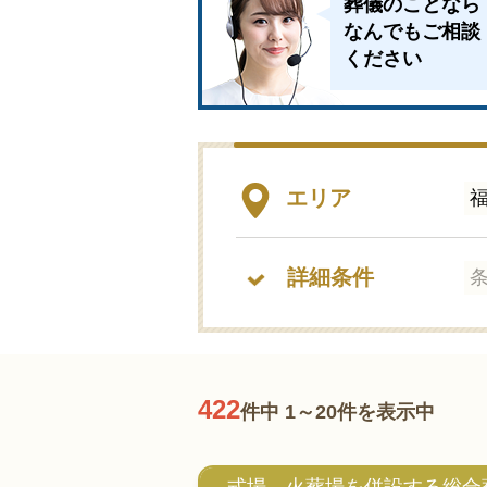
葬儀のことなら
家族葬とは
なんでもご相談
ください
葬儀費用の
エリア
詳細条件
422
件中 1～20件を表示中