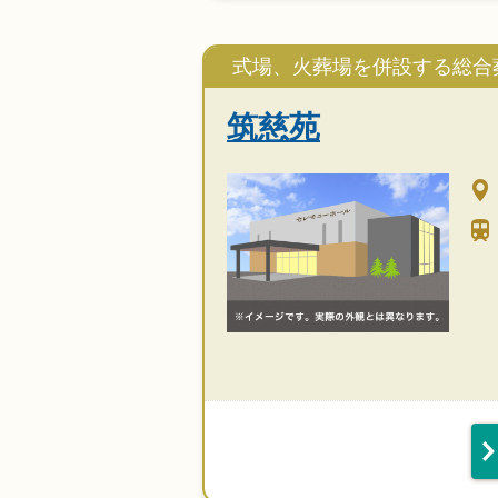
式場、火葬場を併設する総合
筑慈苑