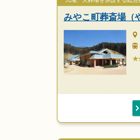
式場、火葬場を併設する総合
みやこ町葬斎場（
★