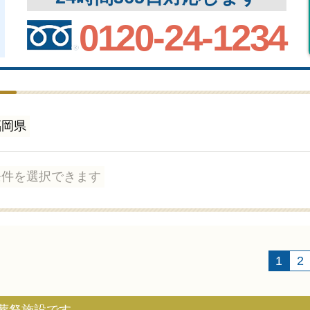
関西
関西
0120-24-1234
中国・四国
中国・四国
平均相場
九州・沖縄
九州・沖縄
福岡県
条件を選択できます
1
2