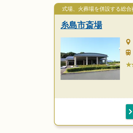
式場、火葬場を併設する総合
糸島市斎場
★