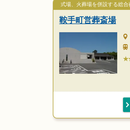
式場、火葬場を併設する総合
鞍手町営葬斎場
★