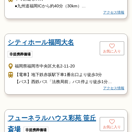
・博多口・KITTE博多前B・Cのりばから 9、10、11、15、
●九州道福岡ICから約40分（30km）
16、17、19、214番系統のバスにご乗車。「雙葉学園入
アクセス情報
●福岡高速1号線 堤出口から約15分
口」バス停にて下車。
●福岡空港からタクシー約22分
〈天神より〉
バスでお越しの方
・コアビル前7Cのりばから、20番系統のバスにご乗車。
●西鉄大牟田線平尾駅から西鉄バス「西鉄平尾駅」69番桧
「雙葉学園入口」バス停にて下車。
シティホール福岡大名
原営業所行きご乗車（約6分）「平和５丁目」下車（徒歩約
4分）
お気に入り
非提携葬儀場
●天神よりバスをご利用の場合は「ソラリアステージ前」5
9番柏原営業所行きご乗車（約21分）「平和5丁目」下車
福岡県福岡市中央区大名2-11-20
（徒歩約4分）
【電車】地下鉄赤坂駅下車1番出口より徒歩3分
電車でお越しの方
【バス】西鉄バス「法務局前」バス停より徒歩1分
●西鉄大牟田線平尾駅からタクシー約5分／徒歩約17分
アクセス情報
【車】福岡都市高速道路「天神北ランプ」より10分
●JR博多駅からタクシー約15分
●地下鉄空港線天神駅からタクシー約15分
フューネラルハウス彩苑 笹丘
お気に入り
斎場
非提携葬儀場