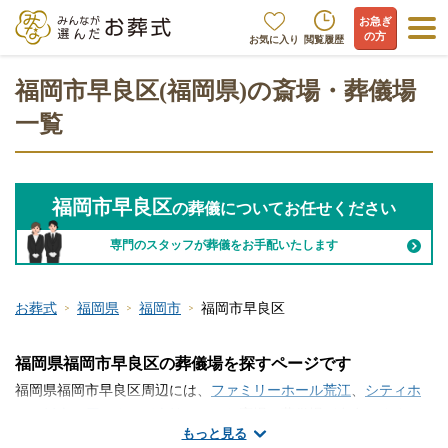
お急ぎ
の方
お気に入り
閲覧履歴
福岡市早良区(福岡県)の斎場・葬儀場
一覧
福岡市早良区
の葬儀についてお任せください
専門のスタッフが葬儀をお手配いたします
お葬式
福岡県
福岡市
福岡市早良区
福岡県福岡市早良区の葬儀場を探すページです
福岡県福岡市早良区周辺には、
ファミリーホール荒江
、
シティホ
ール飯倉
、
原やすらぎ会館
といった斎場・葬儀場が存在します。
もっと見る
福岡市早良区で斎場・葬儀場の情報をお探しですか？家族葬や一