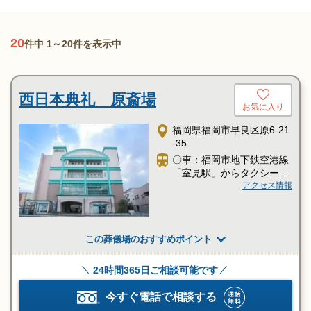
20
件中 1～20件を表示中
西日本典礼 原斎場
お気に入り
福岡県福岡市早良区原6-21
-35
〇車：福岡市地下鉄空港線
「室見駅」からタクシー約
7分
アクセス情報
この葬儀場のおすすめポイント
24時間365日ご相談可能です
今すぐ電話で相談する