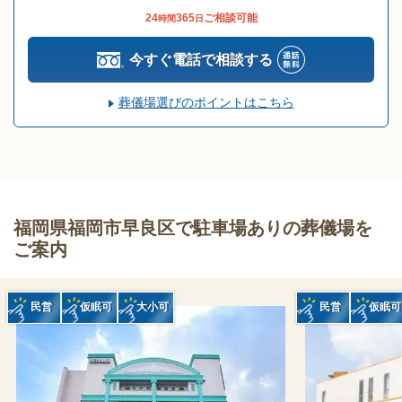
24
365
ご相談可能
時間
日
今すぐ電話で相談する
葬儀場選びのポイントはこちら
福岡県福岡市早良区で駐車場ありの葬儀場を
ご案内
民営
仮眠可
大小可
民営
仮眠可