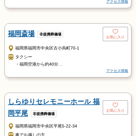
アクセス情報
平和3丁目バス停より徒歩1分
福岡斎場
非提携葬儀場
お気に入り
福岡県福岡市中央区古小烏町70-1
タクシー
・福岡空港から約40分
アクセス情報
・博多駅から約20分
・天神から約10分
地下鉄
〈空港及び博多駅より〉
しらゆりセレモニーホール 福
空港線「天神駅」にて下車。天神地下街を歩いて七隈線天
神南駅より乗り継ぎ、「薬院大通駅」にて下車。2番出口か
お気に入り
岡平尾
非提携葬儀場
ら桜坂方面へ歩いて約7分。
バス
福岡県福岡市中央区平尾5-22-34
〈博多駅より〉
車でお越しの方