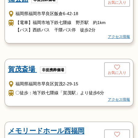
お気に入り
西鉄バス利用の場合
「原農協前バス停」下車
福岡県福岡市早良区飯倉6-42-18
・天神コア前又は警固神社前バス停より（系統番号201208
【電車】福岡市地下鉄七隈線 野芥駅 約1km
番）
【バス】西鉄バス 干隈バス停 徒歩2分
・博多駅バスセンターより（系統番号19・214番）
アクセス情報
タクシー利用の場合
・地下鉄西新駅又は藤崎駅より（約10分）
・西鉄大牟田線福岡天神駅より（約30分）
・JR博多駅より（約35分）
賀茂斎場
非提携葬儀場
・福岡空港（国内線）より（約45分）
お気に入り
福岡県福岡市早良区賀茂2-29-15
〇徒歩：地下鉄七隈線「賀茂駅」より徒歩6分
アクセス情報
メモリードホール西福岡