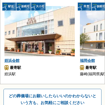
神南駅より乗り継ぎ、「薬院大通駅」にて下車。2番出口か
駅近
仮眠可
大小可
民営
仮眠可
ら桜坂方面へ歩いて約7分。
バス
〈博多駅より〉
・博多口・KITTE博多前B・C乗場より 9、10、11、15、1
6、17、19、214番系統のバスにご乗車。「雙葉学園入口」
バス停にて下車してください。
〈天神より〉
・コアビル前7Cのりばから、20番系統のバスにご乗車。
「雙葉学園入口」バス停にて下車。
姪浜会館
福岡会館
最寄駅
最寄駅
姪浜駅
藤崎(福岡県)駅
どの葬儀場にお願いしたらいいのかわからないと
いう方も、お気軽にご相談ください