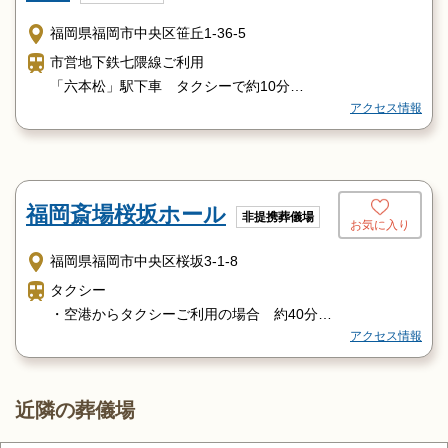
福岡県福岡市中央区笹丘1-36-5
市営地下鉄七隈線ご利用
「六本松」駅下車 タクシーで約10分
アクセス情報
市営地下鉄空港線ご利用
「唐人町」駅下車 タクシーで約20分
西鉄バスご利用
「博多」駅より
博多バスターミナル1階より13番系統(約50分)
福岡斎場桜坂ホール
非提携葬儀場
お気に入り
または 113番系統(約45分) 「笹丘」バス停で下車
徒歩約3分
福岡県福岡市中央区桜坂3-1-8
天神より
タクシー
「天神協和ビル前」バス停より13番系統(約30分)
・空港からタクシーご利用の場合 約40分
または 「天神警固神社」「三越前」バス停より
アクセス情報
・博多駅からタクシーご利用の場合 約20分
113番系統(約30分)
・天神からタクシーご利用の場合 約10分
「笹丘」バス停下車 徒歩約3分
地下鉄
近隣の葬儀場
〈空港及び博多駅より〉
空港線「天神駅」にて下車。天神地下街を歩いて七隈線天