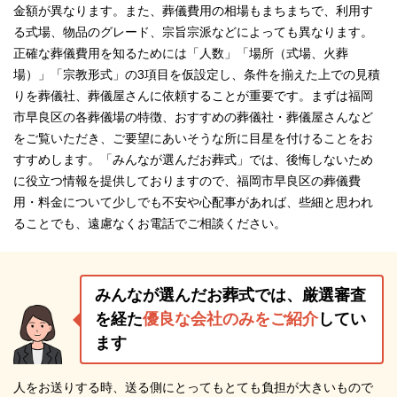
金額が異なります。また、葬儀費用の相場もまちまちで、利用す
る式場、物品のグレード、宗旨宗派などによっても異なります。
正確な葬儀費用を知るためには「人数」「場所（式場、火葬
場）」「宗教形式」の3項目を仮設定し、条件を揃えた上での見積
りを葬儀社、葬儀屋さんに依頼することが重要です。まずは福岡
市早良区の各葬儀場の特徴、おすすめの葬儀社・葬儀屋さんなど
をご覧いただき、ご要望にあいそうな所に目星を付けることをお
すすめします。「みんなが選んだお葬式」では、後悔しないため
に役立つ情報を提供しておりますので、福岡市早良区の葬儀費
用・料金について少しでも不安や心配事があれば、些細と思われ
ることでも、遠慮なくお電話でご相談ください。
みんなが選んだお葬式では、厳選審査
を経た
優良な会社のみをご紹介
してい
ます
人をお送りする時、送る側にとってもとても負担が大きいもので