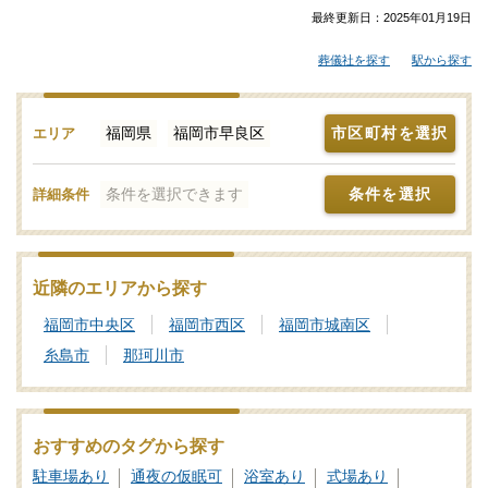
日葬・火葬式などの葬儀を行う場所は、ご自宅や寺院の式場、便
最終更新日：
2025年01月19日
利な総合斎場やセレモニーホールなどが候補となります。「みん
葬儀社を探す
駅から探す
なが選んだお葬式」では、斎場やセレモニーホールを調査。それ
ぞれの機能や評価などをご覧いただき、申込みの流れなど、ご不
明点があれば、些細と思われることでも遠慮なくお電話でご相談
福岡県
福岡市早良区
市区町村を選択
エリア
ください。家族葬や一日葬、火葬式をどこで行うのがよいか？そ
の選び方や段取りの仕方をはじめ、式場・火葬場の手配までを含
条件を選択できます
条件を選択
詳細条件
めてサポートいたします。福岡市早良区で利用者が多い式場・火
葬場、参列者が集まりやすい便利なセレモニーホールを検索！施
設予約や空き日程の確認・利用状況などのお問合せも承りますの
で、まずはご相談ください。写真を見ながら場所の雰囲気や価格
近隣のエリアから探す
相場を近隣の斎場・葬儀場とで比較したり、新設セレモニーホー
福岡市中央区
福岡市西区
福岡市城南区
ルなどの最新情報をチェックしたりなどの情報収集を行って福岡
市早良区の最適な斎場・葬儀場をご確認ください。
糸島市
那珂川市
葬儀と葬式、告別式の違いとは？葬儀の意味、費用相場や流れ
も解説
おすすめのタグから探す
家族葬の基礎知識｜費用や流れ、メリットと注意点について
駐車場あり
通夜の仮眠可
浴室あり
式場あり