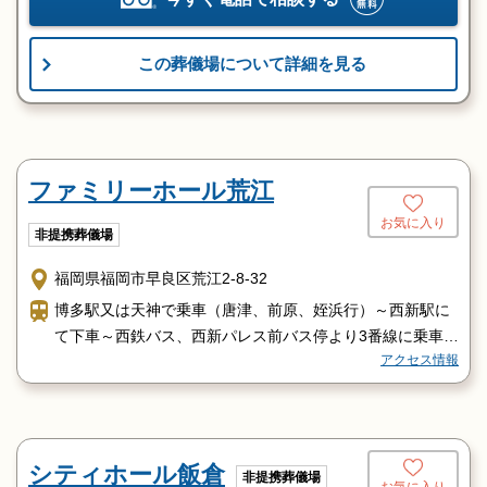
この葬儀場について詳細を見る
ファミリーホール荒江
お気に入り
非提携葬儀場
福岡県福岡市早良区荒江2-8-32
博多駅又は天神で乗車（唐津、前原、姪浜行）～西新駅に
て下車～西鉄バス、西新パレス前バス停より3番線に乗車し
アクセス情報
荒江で下車
地下鉄七隈線別府駅下車2番出口よりタクシーで3分、又は
西鉄バスにて荒江四角下車徒歩3分
シティホール飯倉
非提携葬儀場
お気に入り