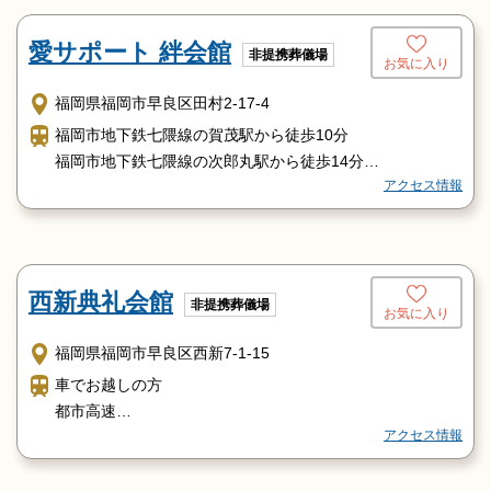
し、
「次郎丸」バス停で下車 徒歩約5分
愛サポート 絆会館
非提携葬儀場
お気に入り
博多バスターミナル1Fより
201番 金武営業所行き、もしく四箇田団地行きに乗車
福岡県福岡市早良区田村2-17-4
し、
福岡市地下鉄七隈線の賀茂駅から徒歩10分
「次郎丸」バス停で下車 徒歩約5分
福岡市地下鉄七隈線の次郎丸駅から徒歩14分
その他
アクセス情報
福岡市地下鉄七隈線の野芥駅から徒歩14分
「博多」駅よりタクシーで約40分
西鉄バスの次郎丸中学校前から徒歩8分
福岡空港よりタクシーで約1時間
西新典礼会館
非提携葬儀場
お気に入り
福岡県福岡市早良区西新7-1-15
車でお越しの方
都市高速
アクセス情報
百道ＩＣ下車 直進 脇山口右折後3分
電車でお越しの方
藤崎駅3番出口より徒歩4分、西新駅1番出口より徒歩直進8