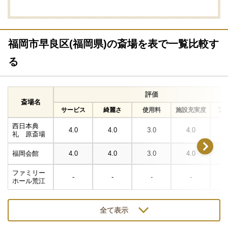
福岡市早良区(福岡県)の斎場を表で一覧比較す
る
評価
斎場名
サービス
綺麗さ
使用料
施設充実度
ア
西日本典
4.0
4.0
3.0
4.0
礼 原斎場
福岡会館
4.0
4.0
3.0
4.0
ファミリー
-
-
-
-
ホール荒江
全て表示