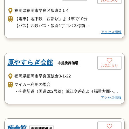
福岡県福岡市早良区飯倉2-1-4
【電車】地下鉄「西新駅」より車で10分
【バス】西鉄バス・飯倉1丁目バス停前
アクセス情報
【車】福岡都市高速道路「野芥ランプ」より10分
原やすらぎ会館
非提携葬儀場
お気に入り
福岡県福岡市早良区飯倉3-1-22
マイカー利用の場合
・今宿新道（国道202号線）荒江交差点より福重方面へ約6
アクセス情報
00ｍ左手
・今宿新道（国道202号線）原交差点より六本松方面へ約7
00ｍ右手
・福岡都市高速（百道ランプ出口）より1520分程度
・福岡都市高速（野芥ランプ出口）より1015分程度
楠会館
非提携葬儀場