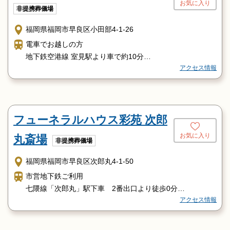
お気に入り
非提携葬儀場
福岡県福岡市早良区小田部4-1-26
電車でお越しの方
地下鉄空港線 室見駅より車で約10分
アクセス情報
お車でお越しの方
石丸ランプより車で5分
バスでお越しの方
小田部５丁目バス停より徒歩3分
フューネラルハウス彩苑 次郎
お気に入り
丸斎場
非提携葬儀場
福岡県福岡市早良区次郎丸4-1-50
市営地下鉄ご利用
七隈線「次郎丸」駅下車 2番出口より徒歩0分
アクセス情報
西鉄バスご利用
天神警固神社・三越前より
201番 金武営業所行き、もしく四箇田団地行きはに乗車