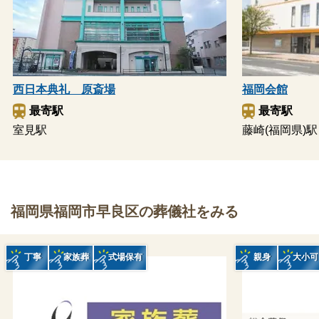
西日本典礼 原斎場
福岡会館
最寄駅
最寄駅
室見駅
藤崎(福岡県)駅
福岡県福岡市早良区の葬儀社をみる
丁寧
家族葬
式場保有
親身
大小可