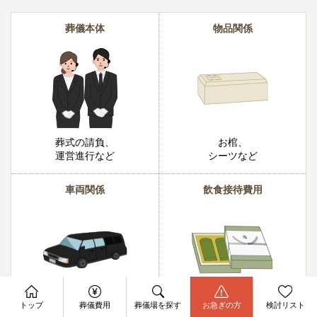
葬儀本体
物品関係
葬式の請負、
お棺、
運営進行など
シーツなど
車両関係
飲食接待費用
資料請求
今すぐ電話相談
寝台車など
料理、
トップ
葬儀費用
葬儀場を探す
お急ぎの方
検討リスト
お問合せ