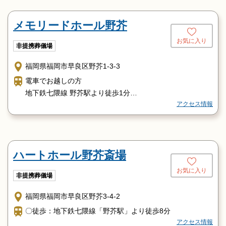
分
メモリードホール野芥
福岡空港駅から約20分、博多駅から約15分、天神駅から約
10分
お気に入り
非提携葬儀場
バスをご利用の方
博多、天神方面から、防塁バス停下車直進徒歩2分
福岡県福岡市早良区野芥1-3-3
姪浜、糸島方面から、高取バス停下車直進徒歩1分
電車でお越しの方
地下鉄七隈線 野芥駅より徒歩1分
アクセス情報
お車でお越しの方
都市高速 野芥ランプ 車で２分
バスでお越しの方
野芥駅前バス停より徒歩2分
ハートホール野芥斎場
お気に入り
非提携葬儀場
福岡県福岡市早良区野芥3-4-2
〇徒歩：地下鉄七隈線「野芥駅」より徒歩8分
アクセス情報