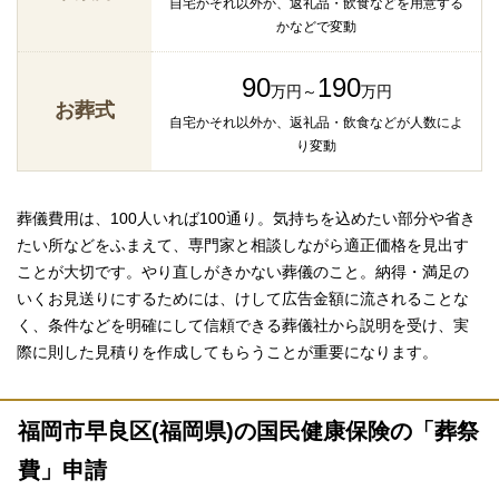
自宅かそれ以外か、返礼品・飲食などを用意する
かなどで変動
90
190
万円～
万円
お葬式
自宅かそれ以外か、返礼品・飲食などが人数によ
り変動
葬儀費用は、100人いれば100通り。気持ちを込めたい部分や省き
たい所などをふまえて、専門家と相談しながら適正価格を見出す
ことが大切です。やり直しがきかない葬儀のこと。納得・満足の
いくお見送りにするためには、けして広告金額に流されることな
く、条件などを明確にして信頼できる葬儀社から説明を受け、実
際に則した見積りを作成してもらうことが重要になります。
福岡市早良区(福岡県)の国民健康保険の「葬祭
費」申請