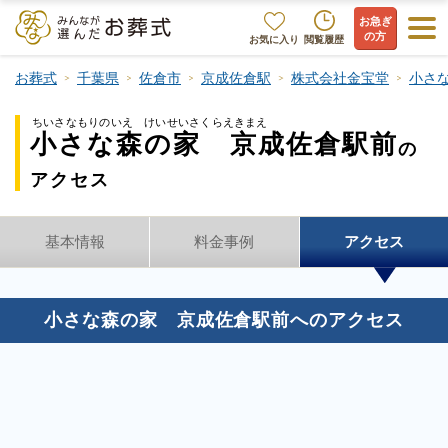
お急ぎ
の方
お気に入り
閲覧履歴
お葬式
千葉県
佐倉市
京成佐倉駅
株式会社金宝堂
小さ
ちいさなもりのいえ けいせいさくらえきまえ
小さな森の家 京成佐倉駅前
の
アクセス
基本情報
料金事例
アクセス
小さな森の家 京成佐倉駅前へのアクセス