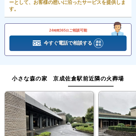
ーとして、お客様の想いに沿ったサービスを提供しま
す。
24
365
ご相談可能
時間
日
今すぐ電話で相談する
小さな森の家 京成佐倉駅前近隣の火葬場