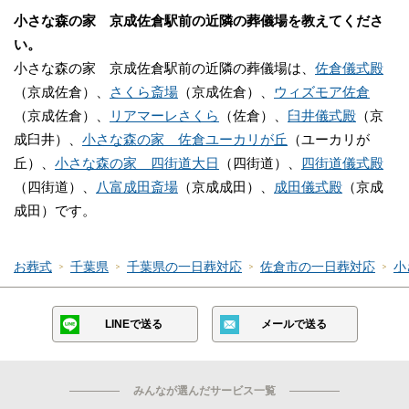
小さな森の家 京成佐倉駅前の近隣の葬儀場を教えてくださ
い。
小さな森の家 京成佐倉駅前の近隣の葬儀場は、
佐倉儀式殿
（京成佐倉）、
さくら斎場
（京成佐倉）、
ウィズモア佐倉
（京成佐倉）、
リアマーレさくら
（佐倉）、
臼井儀式殿
（京
成臼井）、
小さな森の家 佐倉ユーカリが丘
（ユーカリが
丘）、
小さな森の家 四街道大日
（四街道）、
四街道儀式殿
（四街道）、
八富成田斎場
（京成成田）、
成田儀式殿
（京成
成田）です。
お葬式
千葉県
千葉県の一日葬対応
佐倉市の一日葬対応
小
LINEで送る
メールで送る
みんなが選んだサービス一覧