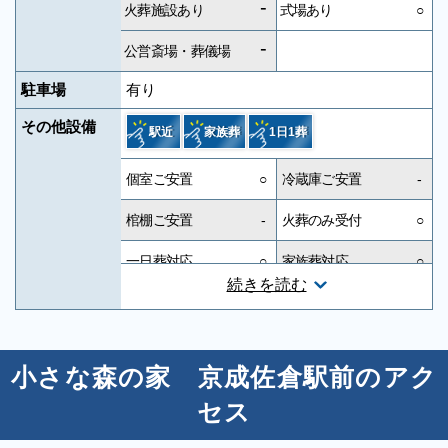
-
火葬施設あり
式場あり
○
-
公営斎場・葬儀場
駐車場
有り
その他設備
駅近
家族葬
1日1葬
個室ご安置
○
冷蔵庫ご安置
-
棺棚ご安置
-
火葬のみ受付
○
一日葬対応
○
家族葬対応
○
続きを読む
一般葬対応
-
無宗教対応
○
神道対応
○
キリスト教対応
○
小さな森の家 京成佐倉駅前のアク
友人葬対応
○
社葬対応
-
セス
葬祭ディレクター
-
近隣有料駐車場
-