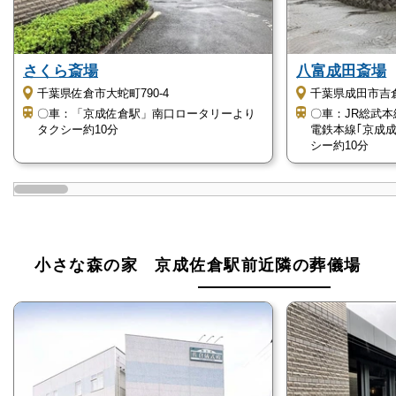
さくら斎場
八富成田斎場
千葉県佐倉市大蛇町790-4
千葉県成田市吉倉1
〇車：「京成佐倉駅」南口ロータリーより
〇車：JR総武本
タクシー約10分
電鉄本線｢京成
シー約10分
小さな森の家 京成佐倉駅前近隣の葬儀場