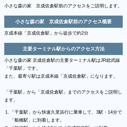
音響、照明設備
-
相談スペース
○
小さな森の家 京成佐倉駅前のアクセスをご説明します。
親族控室
○
宗教者控室
-
小さな森の家 京成佐倉駅前のアクセス概要
参列者控室
-
シャワー
○
京成本線「京成佐倉駅」から徒歩で約2分
浴室
-
貸布団
-
主要ターミナル駅からのアクセス方法
アメニティセット
○
冷蔵庫
-
小さな森の家 京成佐倉駅の主要ターミナル駅はJR総武線
テレビ
○
多目的トイレ
-
「千葉駅」です。
バリアフリー意識
○
エントランス
-
また、最寄り駅は京成本線「京成佐倉駅」になります。
ロビー
-
エレベーター
-
「千葉駅」から「京成佐倉駅」までのアクセスをご説明し
エスカレーター
-
車椅子貸出し
○
ます。
「千葉駅」から快速久里浜行に乗車して、3駅・14分で
「船橋駅」に到着します。