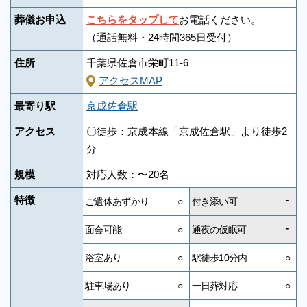
葬儀お申込
こちらをタップして
お電話ください。
（通話無料・24時間365日受付）
住所
千葉県佐倉市栄町11-6
アクセスMAP
最寄り駅
京成佐倉駅
アクセス
〇徒歩：京成本線「京成佐倉駅」より徒歩2
分
規模
対応人数：〜20名
-
特徴
ご遺体あずかり
○
付き添い可
-
面会可能
○
通夜の仮眠可
浴室あり
○
駅徒歩10分内
○
駐車場あり
○
一日葬対応
○