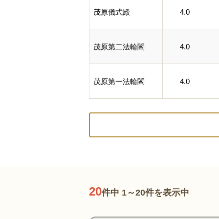
茂原儀式殿
4.0
茂原第二法輪閣
4.0
茂原第一法輪閣
4.0
20
件中 1～20件を表示中