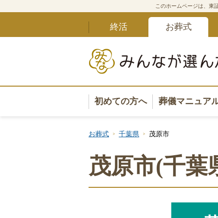
このホームページは、東証
終活
お葬式
初めての方へ
葬儀マニュア
葬儀マニュ
お葬式
千葉県
茂原市
葬儀安心サ
茂原市(千葉
葬儀の準備
葬儀の選び