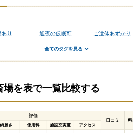
場あり
通夜の仮眠可
ご遺体あずかり
葬対応
式場あり
全てのタグを見る
の斎場を表で一覧比較する
評価
口コミ
料
綺麗さ
使用料
施設充実度
アクセス