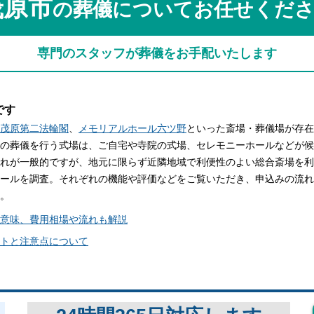
茂原市
の葬儀についてお任せくだ
関西
関西
中国・四国
中国・四国
平均相場
専門のスタッフが葬儀をお手配いたします
九州・沖縄
九州・沖縄
です
茂原第二法輪閣
、
メモリアルホール六ツ野
といった斎場・葬儀場が存在
の葬儀を行う式場は、ご自宅や寺院の式場、セレモニーホールなどが候
れが一般的ですが、地元に限らず近隣地域で利便性のよい総合斎場を利
ールを調査。それぞれの機能や評価などをご覧いただき、申込みの流れ
。
意味、費用相場や流れも解説
トと注意点について