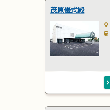
茂原儀式殿