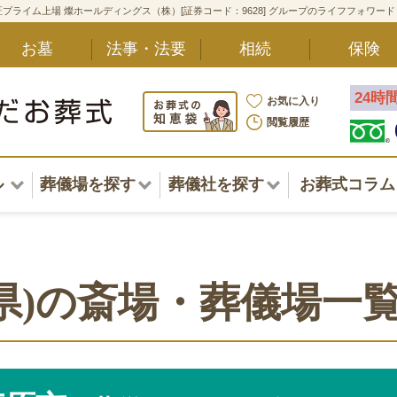
プライム上場 燦ホールディングス（株）[証券コード：9628] グループのライフフォワー
お墓
法事・法要
相続
保険
24時
お気に入り
閲覧履歴
ル
葬儀場を探す
葬儀社を探す
お葬式コラム
アル一覧
北海道
北海道
東北・甲信越・北陸
東北・甲信越・北陸
ポート
県)の斎場・葬儀場一
関東
関東
〜葬儀後まで
中部・東海
中部・東海
方