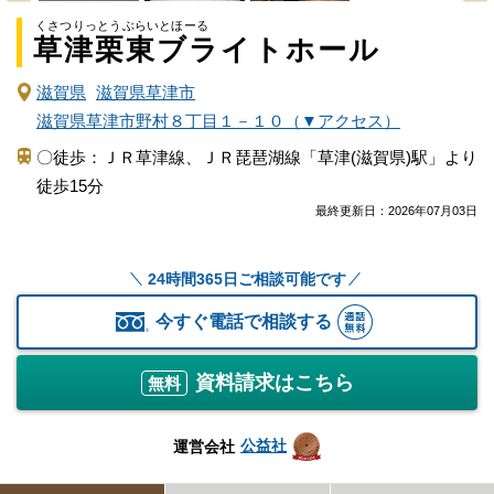
くさつりっとうぶらいとほーる
草津栗東ブライトホール
滋賀県
滋賀県草津市
滋賀県草津市野村８丁目１－１０（▼アクセス）
〇徒歩：ＪＲ草津線、ＪＲ琵琶湖線「草津(滋賀県)駅」より
徒歩15分
最終更新日：
2026年07月03日
24時間365日ご相談可能です
今すぐ電話で相談する
資料請求はこちら
無料
公益社
運営会社