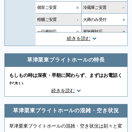
個室ご安置
○
冷蔵庫ご安置
-
棺棚ご安置
-
火葬のみ受付
○
一日葬対応
○
家族葬対応
○
続きを読む
一般葬対応
○
無宗教対応
○
神道対応
○
キリスト教対応
○
草津栗東ブライトホールの特長
友人葬対応
○
社葬対応
-
もしもの時は深夜・早朝に関わらず、まずはお電話く
葬祭ディレクター
○
近隣有料駐車場
○
ださい
続きを読む
ご状況・ご希望などをお伺いしながら段取りを進めま
音響、照明設備
○
相談スペース
○
す。病院などから故人を移動する車両（寝台車）の手
親族控室
○
宗教者控室
○
配、ご安置先（霊安室・安置室）などについても、ご
草津栗東ブライトホールの混雑・空き状況
参列者控室
-
シャワー
○
案内をいたします。
草津栗東ブライトホールの混雑・空き状況は刻々と変
浴室
-
貸布団
○