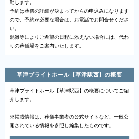
動します。
アメニティセット
○
冷蔵庫
○
予約は葬儀の詳細が決まってからの申込みになります
ので、予約が必要な場合は、お電話でお問合せくださ
テレビ
○
多目的トイレ
○
い。
バリアフリー意識
○
エントランス
○
混雑等によりご希望の日程に添えない場合には、代わ
りの葬儀場をご案内いたします。
ロビー
-
エレベーター
-
葬儀のことなら何でもお任せください
エスカレーター
-
車椅子貸出し
○
ご希望にあわせて葬儀の段取りを進めます。火葬場、
霊柩車などの手配をはじめ、必要な葬具（祭壇、棺、
草津ブライトホール【草津駅西】の概要
ドライアイス）などを、ご希望にあわせてご用意いた
します。また、市区役所への死亡届なども代行できま
草津ブライトホール【草津駅西】の概要についてご紹
す。まずはお電話ください。
介します。
※掲載情報は、葬儀事業者の公式サイトなど、一般公
開されている情報を参照し編集したものです。