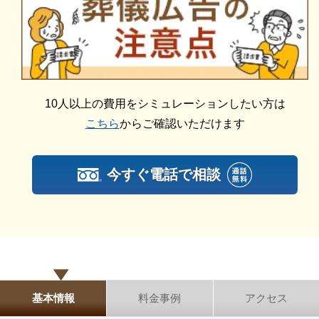
行うことができます。
通夜を省略して、葬儀と火葬を1日で執り行う一日葬
は、葬儀時間も短くなり、葬儀費用も抑えることがで
きます。
10人以上の費用をシミュレーションしたい方は
ご遺族様の心身の負担を軽くしたい方や、葬儀費用を
こちら
からご確認いただけます
お値打ちしたい方におすすめの葬儀プランです。
草津ブライトホール【草津駅西】の家族葬
今すぐ電話で相談
草津ブライトホール【草津駅西】では、家族葬を執り
行うことができます。
家族葬は、限られたご家族様のみの小規模で、一日葬
またはお通夜から告別式・火葬を2日間かけて執り行
う葬儀です。
基本情報
料金事例
アクセス
限られたご家族様で、最後の大切な時間をゆっくりと