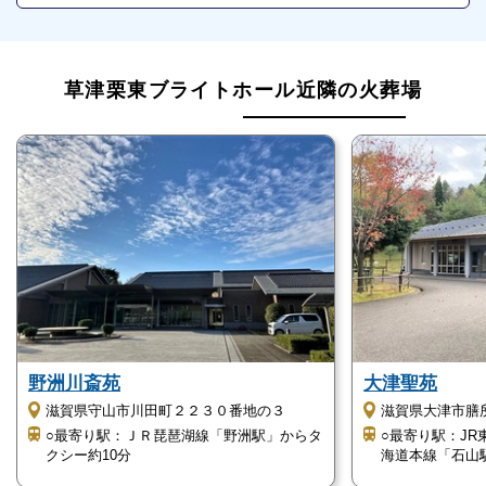
草津ブライトホール【草津駅西】の詳細情報について
ご紹介します。
草津栗東ブライトホール近隣の火葬場
民営斎場です
草津ブライトホール【草津駅西】は、公益社が運営す
る民営斎場です。
様々なタイプに合わせた葬儀を執り行うことができま
す。
宗派宗教不問です
草津ブライトホール【草津駅西】は、あらゆる宗派宗
野洲川斎苑
大津聖苑
教に対応可能なので、どなたでも安心してご利用頂け
滋賀県守山市川田町２２３０番地の３
滋賀県大津市膳所
○最寄り駅：ＪＲ琵琶湖線「野洲駅」からタ
○最寄り駅：JR
ます。
クシー約10分
海道本線「石山