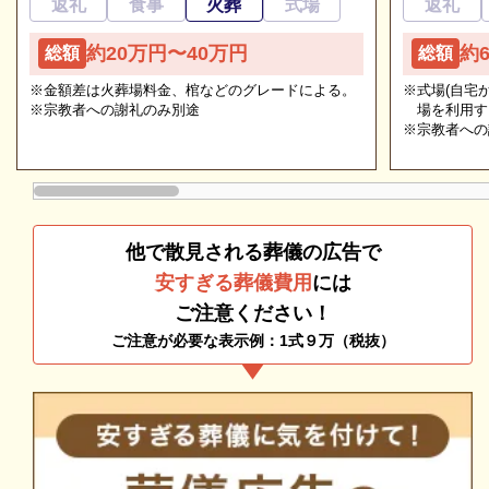
返礼
食事
火葬
式場
返礼
てご紹介します。
追加料金の心配がない総額費用を提示します
約20万円〜40万円
約
総額
総額
人数・式場・火葬場などの各種条件やご要望、ご事情
草津ブライトホール【草津駅西】の一般葬
※金額差は火葬場料金、棺などのグレードによる。
※式場(自宅
にあわせて、お見積りを作成いたします。葬儀を施行
※宗教者への謝礼のみ別途
場を利用す
草津ブライトホール【草津駅西】では、一般葬を執り
する前に総額費用をご確認いただき、それぞれの内訳
※宗教者への
行うことができます。
をご説明します。その上で葬儀費用の総額にご納得い
一般葬は、お通夜から、告別式・火葬を2日間かけて
ただいてから施行いたしますのでご安心ください。
執り行う伝統的な葬儀の形式です。
他で散見される葬儀の広告で
ご家族やご親族だけでなく、生前関わりのあったご友
安すぎる葬儀費用
には
人や会社関係者なども参列することができます。
ご注意ください！
多くの参列者が見込まれる葬儀や、2日間かけてゆっ
ご注意が必要な表示例：1式９万（税抜）
くりお見送りしたい方におすすめです。
草津ブライトホール【草津駅西】の一日葬
草津ブライトホール【草津駅西】では、一日葬を執り