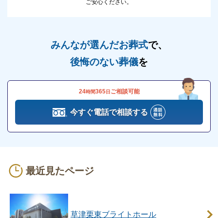
ご安心ください。
みんなが選んだお葬式
で、
後悔のない葬儀
を
24
365
ご相談可能
時間
日
今すぐ電話で相談する
最近見たページ
草津栗東ブライトホール