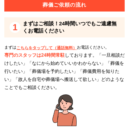
24時間受付けていますので、早朝でも深夜でもかまい
葬儀ご依頼の流れ
ません。
葬儀のことが何もわからなくても、お電話口でご状況
まずはご相談！24時間いつでもご遠慮無
1
をお伺いしながら適切にアドバイスいたします。
くお電話ください
草津ブライトホール【草津駅西】の駐車場につ
まずは
お電話ください。
こちらをタップして（通話無料）
いて
専門のスタッフは24時間常駐
しております。「一旦相談だ
草津ブライトホール【草津駅西】には、17台の駐車場
けしたい」「なにから始めていいかわからない」「葬儀を
が完備されているため、お車での来場も可能です。
行いたい」「葬儀場を予約したい」「葬儀費用を知りた
い」「故人を自宅や葬儀場へ搬送して欲しい」どのような
ただ、台数が限られているため、お車での来場の方が
ことでもご相談ください。
多い場合には注意が必要です。
草津ブライトホール【草津駅西】の火葬場につ
いて
草津ブライトホール【草津駅西】には火葬の設備はあ