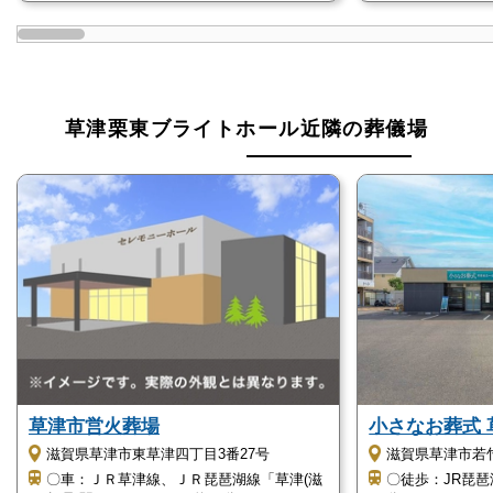
大小2つの斎場があります
草津ブライトホール【草津駅西】には、大小2つのホ
ールがあり、規模やタイプに合わせた葬儀を執り行う
ことができます。
草津栗東ブライトホール近隣の葬儀場
仮眠できます
草津ブライトホール【草津駅西】では、浴室が完備さ
れており通夜後に仮眠をとることも可能です。
慌ただしい葬儀の合間に、ゆっくりと体を休ませるこ
とができます。
草津市営火葬場
小さなお葬式 
草津ブライトホール【草津駅西】はこのような
滋賀県草津市東草津四丁目3番27号
滋賀県草津市若竹
方におすすめ
〇車：ＪＲ草津線、ＪＲ琵琶湖線「草津(滋
〇徒歩：JR琵琶