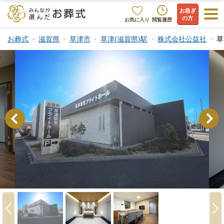
お急ぎ
の方
お気に入り
閲覧履歴
お葬式
滋賀県
草津市
草津(滋賀県)駅
株式会社公益社
草