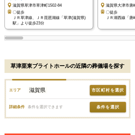
滋賀県草津市草津町1502-84
滋賀県大津市唐崎
〇徒歩
〇徒歩
大切なご家族を自宅葬のようにゆったりお見送りした
ＪＲ草津線、ＪＲ琵琶湖線「草津(滋賀県)
ＪＲ湖西線「唐
い方におすすめの葬儀場です。
駅」より徒歩23分
草津ブライトホール【草津駅西】のご利用時の
注意点
草津栗東ブライトホールの近隣の葬儀場を探す
草津ブライトホール【草津駅西】をご利用の際の注意
点をご紹介します。
滋賀県
市区町村を選択
エリア
草津ブライトホール【草津駅西】のご利用を検
討される場合はご相談ください
条件を選択
詳細条件
条件を選択できます
無料でご相談を承ります。
電話番号「
0120-24-1234
」にお電話をお願いしま
す。