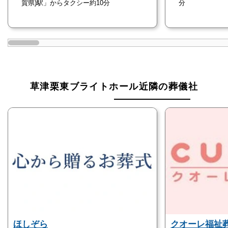
賀県)駅」からタクシー約10分
分
草津ブライトホール【草津駅西】はどのような方にお
すすめなのか、詳しくご紹介します。
草津市在住の方
地元草津市在住の方は、アクセスや滞在先を考える必
草津栗東ブライトホール近隣の葬儀社
要もないため特におすすめです。
また、近隣の火葬場 草津市営火葬場は、草津市が運
営している公営斎場なので、草津市在住の方はお値打
ちな価格で利用することができます。
ゆったりとした葬儀にしたい方
草津ブライトホール【草津駅西】は、式場から控え室
までの仕切りがなく、まるで自宅葬のような雰囲気の
館内。
ほしぞら
クオーレ福祉