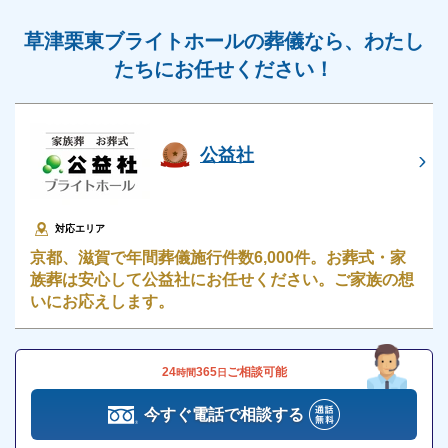
過ごしたい方におすすめです。
草津栗東ブライトホールの葬儀なら、わたし
たちにお任せください！
草津ブライトホール【草津駅西】の直葬・火葬
式
草津ブライトホール【草津駅西】では、直葬・火葬式
公益社
を執り行うことができます。
直葬・火葬式は、通夜・告別式をしない、最小限のシ
ンプルな葬儀プランです。
対応エリア
京都、滋賀で年間葬儀施行件数6,000件。お葬式・家
族葬は安心して公益社にお任せください。ご家族の想
短時間で終わるため、ご遺族様の心身の負担を最小限
いにお応えします。
に抑えたい方、葬儀費用を極力抑えたい方におすすめ
の葬儀スタイルです。
24
365
ご相談可能
時間
日
草津ブライトホール【草津駅西】の詳細情報
今すぐ電話で相談する