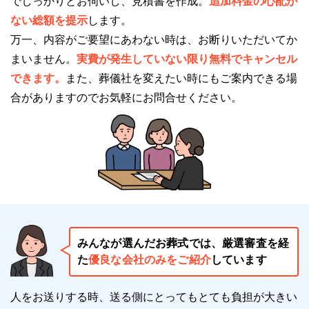
でしっかりとお伺いし、見積書を作成。
追加料金の心配が
ない総額を提示
します。
安置場所に迷われている方や自宅に安置が出来ない方
万一、内容がご要望にあわない時は、お断りいただいてか
も、葬儀まで安心して安置することができます。
まいません。
実費が発生していない限り無料でキャンセル
できます。
また、葬儀社を変えたい時にもご案内できる場
※掲載情報は、葬儀事業者の公式サイトなど、一般公
合がありますのでお気軽にお問合せください。
開されている情報を参照し編集したものです。
変更等、修正が必要な際には、
こちら
からお知らせく
ださい。
みんなが選んだお葬式では、厳選審査を経
た
優良な会社のみをご紹介
しています
人をお送りする時、送る側にとってもとても負担が大きい