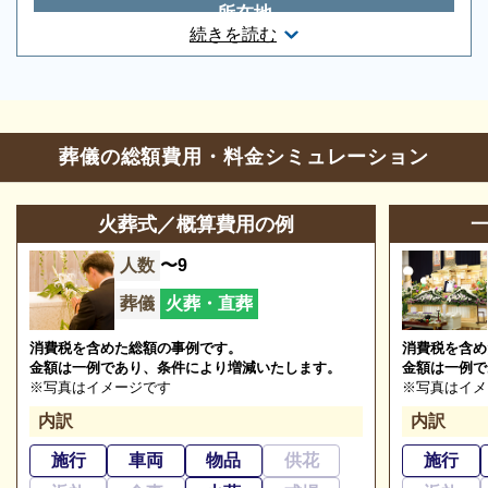
所在地
続きを読む
滋賀県草津市野村8丁目1-10
ご相談は無料で承ります
お問合せ・営業時間
非日常的な葬儀のこと。初めての方はもちろん、経験
葬儀の総額費用・料金シミュレーション
のある方でもわからないことが多いものです。少しで
葬儀の相談
0120-24-1234
も不安や心配事があれば、些細と思われることでも遠
参列等のお問合せ
0120-004-200
慮なくご相談ください。相談によりイメージが浮かん
火葬式／概算費用の例
で理解が進めば、必要・不要の判断もつきやすくなり
営業時間
24時間
人数
〜9
ます。
定休日
無
葬儀
火葬・直葬
※2024/10/04時点
消費税を含めた総額の事例です。
消費税を含め
金額は一例であり、条件により増減いたします。
金額は一例で
※写真はイメージです
※写真はイメ
草津ブライトホール【草津駅西】の葬儀の種類
内訳
内訳
施行
車両
物品
供花
施行
草津ブライトホール【草津駅西】の葬儀の種類につい