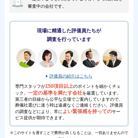
審査中の会社です。
現場に精通した評価員たちが
調査を行っています
評価員の紹介はこちら
150項目以上
専門スタッフが
のポイントを細かくチェ
一定の基準を満たす会社
ック。
を厳選しています。
第三者の目線から公平な立場でご案内していますので、
葬儀社選びに迷う時は遠慮なくご連絡ください。
評価員
よい緊張感を持っての
の調査などにより、常に
サー
ビス提供が期待できます。
※このサイトを通すことで費用が高くなることは、一切ありませんので