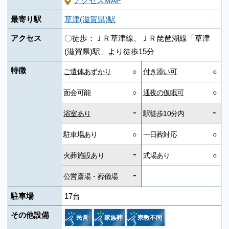
アクセスMAP
最寄り駅
草津(滋賀県)駅
アクセス
〇徒歩：ＪＲ草津線、ＪＲ琵琶湖線「草津
(滋賀県)駅」より徒歩15分
特徴
ご遺体あずかり
○
付き添い可
○
面会可能
○
通夜の仮眠可
○
-
-
浴室あり
駅徒歩10分内
駐車場あり
○
一日葬対応
○
-
火葬施設あり
式場あり
○
-
公営斎場・葬儀場
駐車場
17台
その他設備
民営
家族葬
宗教不問