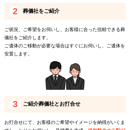
りません。
2
葬儀社をご紹介
そのため、お葬式の後に近隣の火葬場（火葬施設）に
霊柩車で出棺して、火葬場到着後に荼毘（火葬）にふ
ご状況、ご希望をお伺いし、お客様に合った信頼できる葬
す流れになります。
儀社をご紹介します。
ご遺体のご移動が必要な場合はすぐにお伺いし、ご遺体を
公益社 大津ブライトホールからもっとも近い火葬場
安置します。
は、草津市営火葬場です。
草津市営火葬場は、草津市が運営している公営斎場な
ので、草津市にお住まいの方は、お値打ちな価格で利
用することができます。
草津ブライトホール【草津駅西】の安置施設に
3
ついて
ご紹介葬儀社とお打合せ
草津ブライトホール【草津駅西】には、安置施設があ
お打合せにて、お客様のご希望やイメージを納得がいくま
るため、ご遺体の安置が可能です。