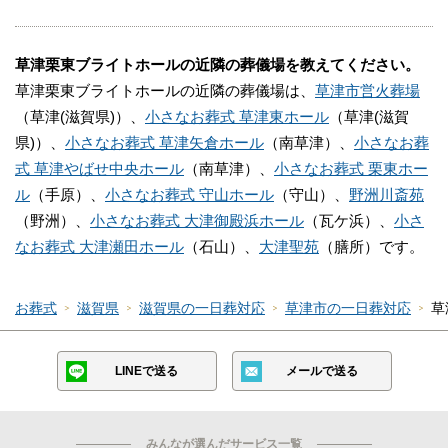
草津栗東ブライトホールの近隣の葬儀場を教えてください。
草津栗東ブライトホールの近隣の葬儀場は、
草津市営火葬場
（草津(滋賀県)）、
小さなお葬式 草津東ホール
（草津(滋賀
県)）、
小さなお葬式 草津矢倉ホール
（南草津）、
小さなお葬
式 草津やばせ中央ホール
（南草津）、
小さなお葬式 栗東ホー
ル
（手原）、
小さなお葬式 守山ホール
（守山）、
野洲川斎苑
（野洲）、
小さなお葬式 大津御殿浜ホール
（瓦ケ浜）、
小さ
なお葬式 大津瀬田ホール
（石山）、
大津聖苑
（膳所）です。
お葬式
滋賀県
滋賀県の一日葬対応
草津市の一日葬対応
草
LINEで送る
メールで送る
みんなが選んだサービス一覧