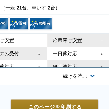
台（一般 21台、車いす 2台）
公営
安置可
火葬場有
-
-
ご安置
冷蔵庫ご安置
○
○
のみ受付
一日葬対応
○
○
葬対応
無宗教対応
続きを読む
○
○
スト教対応
友人葬対応
-
-
ディレクター
近隣有料駐車場
-
○
スペース
親族控室
このページを印刷する