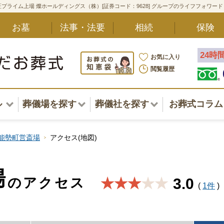
プライム上場 燦ホールディングス（株）[証券コード：9628] グループのライフフォワー
お墓
法事・法要
相続
保険
24時
お気に入り
閲覧履歴
ル
葬儀場を探す
葬儀社を探す
お葬式コラム
アル一覧
北海道
北海道
能勢町営斎場
アクセス(地図)
東北・甲信越・北陸
東北・甲信越・北陸
ポート
場
のアクセス
3.0
★★★
関東
関東
〜葬儀後まで
(
1件
)
中部・東海
中部・東海
方