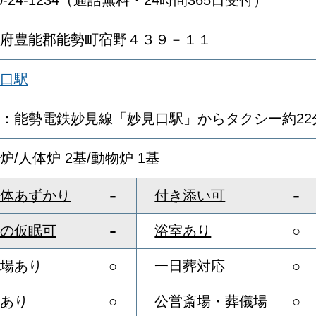
20-24-1234（通話無料・24時間365日受付）
府豊能郡能勢町宿野４３９－１１
口駅
：能勢電鉄妙見線「妙見口駅」からタクシー約22
炉/人体炉 2基/動物炉 1基
-
-
体あずかり
付き添い可
-
の仮眠可
浴室あり
○
場あり
○
一日葬対応
○
あり
○
公営斎場・葬儀場
○