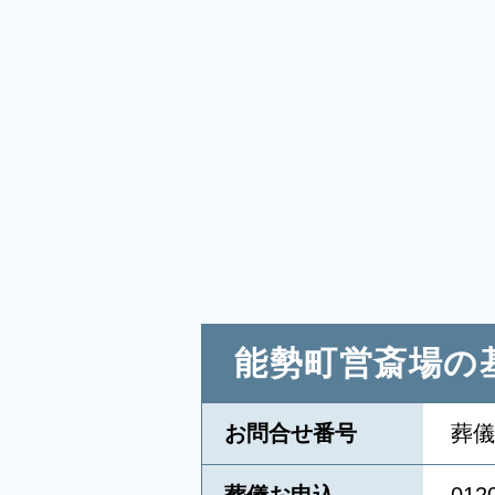
能勢町営斎場の
お問合せ番号
葬儀