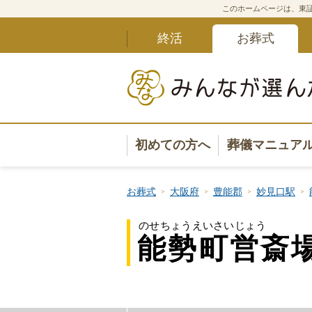
このホームページは、東証
終活
お葬式
初めての方へ
葬儀マニュア
葬儀マニュ
お葬式
大阪府
豊能郡
妙見口駅
葬儀安心サ
のせちょうえいさいじょう
能勢町営斎
葬儀の準備
葬儀の選び