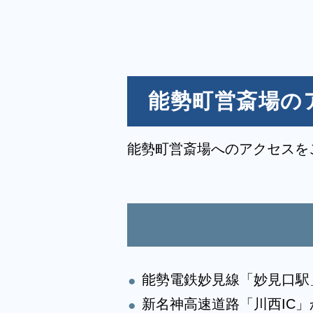
参列
貸布
能勢町営斎場の
テレ
エン
能勢町営斎場へのアクセスを
エス
・能
・葬
能勢電鉄妙見線「妙見口駅
新名神高速道路「川西IC」