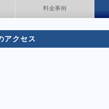
関西
関西
料金事例
中国・四国
中国・四国
平均相場
九州・沖縄
九州・沖縄
のアクセス