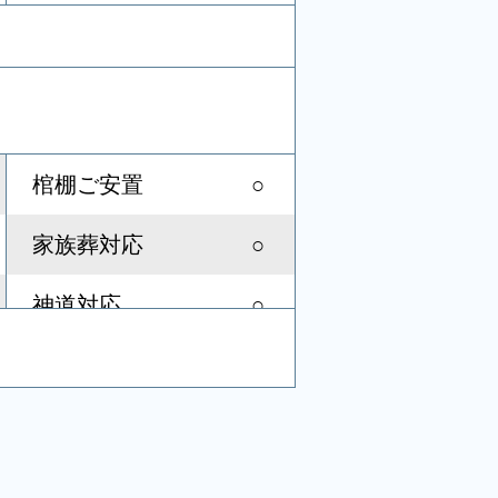
○
棺棚ご安置
○
家族葬対応
○
神道対応
-
社葬対応
-
音響、照明設備
○
宗教者控室