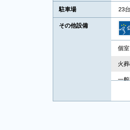
駐車場
23
その他設備
個室
火葬
一般
キリ
葬祭
相談