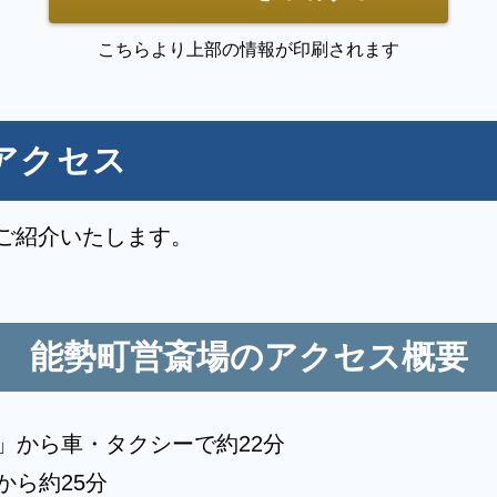
○
○
者控室
シャワー
こちらより上部の情報が印刷されます
-
-
団
アメニティセット
アクセス
○
-
ビ
多目的トイレ
-
-
トランス
ロビー
ご紹介いたします。
-
-
カレーター
車椅子貸出し
勢町営斎場では葬祭場（葬儀式場、待合室）を貸
能勢町営斎場のアクセス概要
儀専用施設のため葬儀事業者を通じてご利用いた
」から車・タクシーで約22分
から約25分