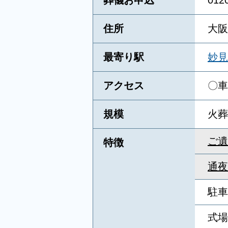
葬儀お申込
01
住所
大阪
最寄り駅
妙見
アクセス
〇車
規模
火葬
ご遺
特徴
通夜
駐車
式場