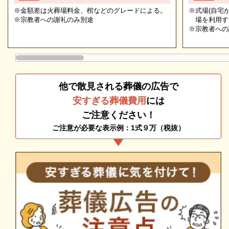
慮なくご相談ください。相談によりイメージが浮かん
※金額差は火葬場料金、棺などのグレードによる。
※式場(自宅
※宗教者への謝礼のみ別途
で理解が進めば、必要・不要の判断もつきやすくなり
場を利用す
※宗教者への
ます。
他で散見される葬儀の広告で
安すぎる葬儀費用
には
ご注意ください！
ご注意が必要な表示例：1式９万（税抜）
追加料金の心配がない総額費用を提示します
人数・式場・火葬場などの各種条件やご要望、ご事情
にあわせて、お見積りを作成いたします。葬儀を施行
する前に総額費用をご確認いただき、それぞれの内訳
をご説明します。その上で葬儀費用の総額にご納得い
ただいてから施行いたしますのでご安心ください。