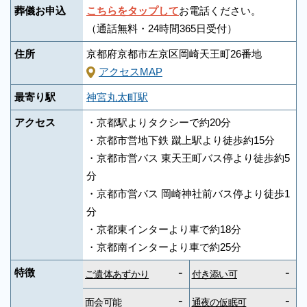
葬儀お申込
こちらをタップして
お電話ください。
（通話無料・24時間365日受付）
住所
京都府京都市左京区岡崎天王町26番地
アクセスMAP
最寄り駅
神宮丸太町駅
アクセス
・京都駅よりタクシーで約20分
・京都市営地下鉄 蹴上駅より徒歩約15分
・京都市営バス 東天王町バス停より徒歩約5
分
・京都市営バス 岡崎神社前バス停より徒歩1
分
・京都東インターより車で約18分
・京都南インターより車で約25分
-
-
特徴
ご遺体あずかり
付き添い可
-
-
面会可能
通夜の仮眠可