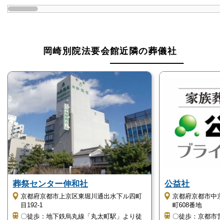
岡崎別院法要会館近隣の葬儀社
葬祭センター伸和社
公益社
京都府京都市上京区東堀川通出水下ル四町
京都府京都市中
目192-1
町608番地
〇徒歩：地下鉄烏丸線「丸太町駅」より徒
〇徒歩：京都市