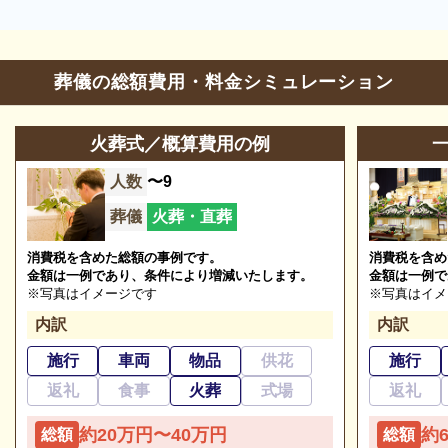
エスカレーター
-
車椅子貸出し
-
ご希望にあわせて葬儀の段取りを進めます。火葬場、
霊柩車などの手配をはじめ、必要な葬具（祭壇、棺、
ドライアイス）などを、ご希望にあわせてご用意いた
葬儀の総額費用・料金シミュレーション
します。また、市区役所への死亡届なども代行できま
す。まずはお電話ください。
火葬式／概算費用の例
人数
〜9
葬儀
火葬・直葬
消費税を含めた総額の事例です。
消費税を含め
金額は一例であり、条件により増減いたします。
金額は一例で
※写真はイメージです
※写真はイメ
内訳
内訳
ご相談は無料で承ります
施行
車両
物品
供花
施行
非日常的な葬儀のこと。初めての方はもちろん、経験
返礼
食事
火葬
式場
返礼
のある方でもわからないことが多いものです。少しで
も不安や心配事があれば、些細と思われることでも遠
約20万円〜40万円
約
総額
総額