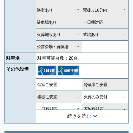
-
-
浴室あり
駅徒歩10分内
-
-
駐車場あり
一日葬対応
-
-
火葬施設あり
式場あり
-
公営斎場・葬儀場
駐車場
駐車可能台数：20台
その他設備
1日1葬
宗教不問
個室ご安置
-
冷蔵庫ご安置
-
棺棚ご安置
-
火葬のみ受付
-
一日葬対応
○
家族葬対応
-
続きを読む
一般葬対応
○
無宗教対応
○