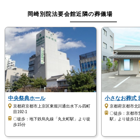
岡崎別院法要会館近隣の葬儀場
中央祭典ホール
小さなお葬式
京都府京都市上京区東堀川通出水下ル四町
京都府京都市北
目192-1
〇徒歩：京都市
〇徒歩：地下鉄烏丸線「丸太町駅」より徒
駅」より徒歩11
歩15分