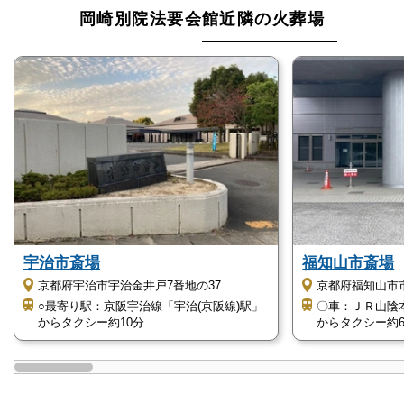
岡崎別院法要会館近隣の火葬場
宇治市斎場
福知山市斎場
京都府宇治市宇治金井戸7番地の37
京都府福知山市
○最寄り駅：京阪宇治線「宇治(京阪線)駅」
〇車：ＪＲ山陰
からタクシー約10分
からタクシー約