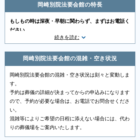
神道対応
○
キリスト教対応
-
岡崎別院法要会館の特長
友人葬対応
-
社葬対応
-
もしもの時は深夜・早朝に関わらず、まずはお電話く
葬祭ディレクター
○
近隣有料駐車場
-
ださい
続きを読む
ご状況・ご希望などをお伺いしながら段取りを進めま
音響、照明設備
-
相談スペース
-
す。病院などから故人を移動する車両（寝台車）の手
親族控室
-
宗教者控室
-
配、ご安置先（霊安室・安置室）などについても、ご
岡崎別院法要会館の混雑・空き状況
参列者控室
-
シャワー
-
案内をいたします。
岡崎別院法要会館の混雑・空き状況は刻々と変動しま
浴室
-
貸布団
-
す。
アメニティセット
-
冷蔵庫
-
予約は葬儀の詳細が決まってからの申込みになります
ので、予約が必要な場合は、お電話でお問合せくださ
テレビ
-
多目的トイレ
-
い。
バリアフリー意識
-
エントランス
-
混雑等によりご希望の日程に添えない場合には、代わ
りの葬儀場をご案内いたします。
ロビー
-
エレベーター
-
葬儀のことなら何でもお任せください