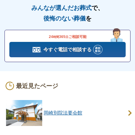
みんなが選んだお葬式
で、
後悔のない葬儀
を
24
365
ご相談可能
時間
日
今すぐ電話で相談する
最近見たページ
岡崎別院法要会館