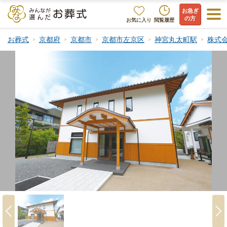
お急ぎ
の方
お気に入り
閲覧履歴
お葬式
京都府
京都市
京都市左京区
神宮丸太町駅
株式