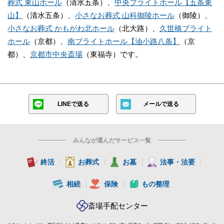
葬式 東山ホール
（清水五条）、
中央ブライトホール【五条東
山】
（清水五条）、
小さなお葬式 山科御陵ホール
（御陵）、
小さなお葬式 かもがわ北ホール
（北大路）、
久世橋ブライト
ホール
（京都）、
南ブライトホール【油小路八条】
（京
都）、
京都市中央斎場
（東福寺）です。
LINEで送る
メールで送る
みんなが選んだサービス一覧
終活
お葬式
お墓
法事・法要
相続
保険
もの整理
斎場手配センター