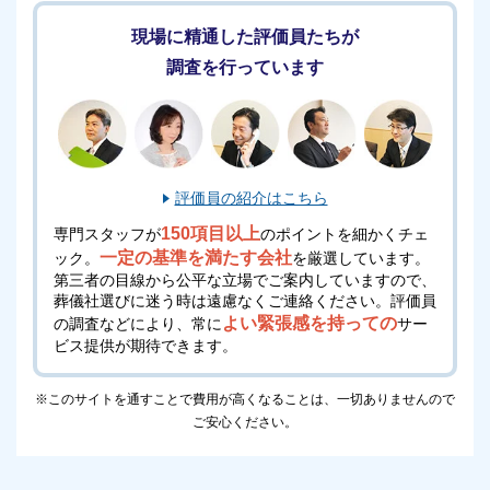
現場に精通した評価員たちが
調査を行っています
評価員の紹介はこちら
150項目以上
専門スタッフが
のポイントを細かくチェ
一定の基準を満たす会社
ック。
を厳選しています。
第三者の目線から公平な立場でご案内していますので、
葬儀社選びに迷う時は遠慮なくご連絡ください。
評価員
よい緊張感を持っての
の調査などにより、常に
サー
ビス提供が期待できます。
※このサイトを通すことで費用が高くなることは、一切ありませんので
ご安心ください。