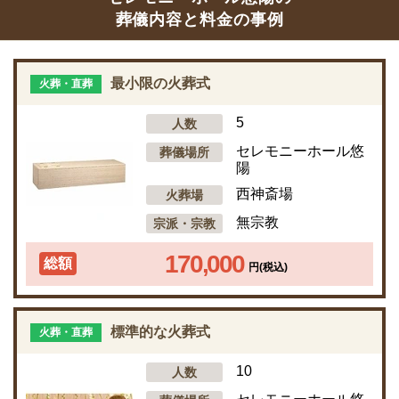
葬儀内容と料金の事例
最小限の火葬式
火葬・直葬
5
人数
セレモニーホール悠
葬儀場所
陽
西神斎場
火葬場
無宗教
宗派・宗教
170,000
総額
円(税込)
標準的な火葬式
火葬・直葬
10
人数