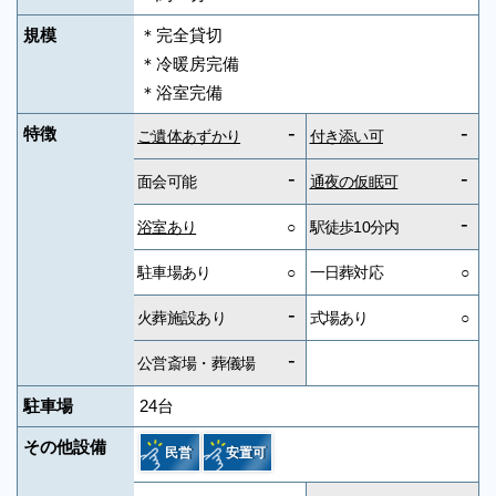
規模
＊完全貸切
＊冷暖房完備
＊浴室完備
-
-
特徴
ご遺体あずかり
付き添い可
-
-
面会可能
通夜の仮眠可
-
浴室あり
○
駅徒歩10分内
駐車場あり
○
一日葬対応
○
-
火葬施設あり
式場あり
○
-
公営斎場・葬儀場
駐車場
24台
その他設備
民営
安置可