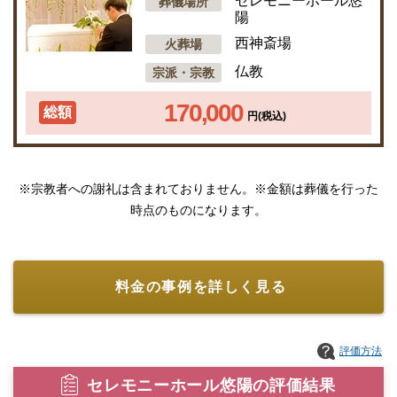
セレモニーホール悠
葬儀場所
陽
西神斎場
火葬場
仏教
宗派・宗教
170,000
総額
円(税込)
※宗教者への謝礼は含まれておりません。※金額は葬儀を行った
時点のものになります。
料金の事例を詳しく見る
評価方法
セレモニーホール悠陽の評価結果