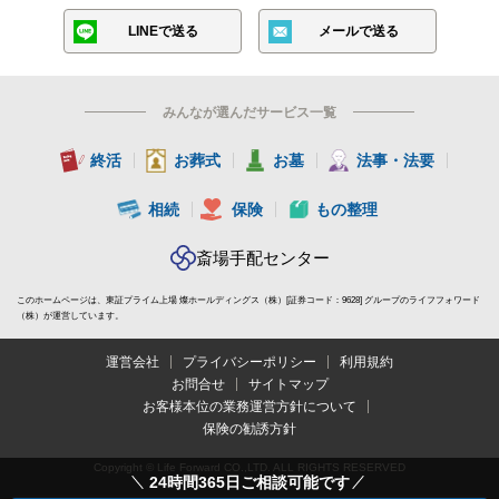
LINEで送る
メールで送る
みんなが選んだサービス一覧
終活
お葬式
お墓
法事・法要
相続
保険
もの整理
斎場手配センター
このホームページは、東証プライム上場 燦ホールディングス（株）[証券コード：9628] グループのライフフォワード
（株）が運営しています。
運営会社
プライバシーポリシー
利用規約
お問合せ
サイトマップ
お客様本位の業務運営方針について
保険の勧誘方針
Copyright © Life Forward CO.,LTD. ALL RIGHTS RESERVED
24時間365日ご相談可能です