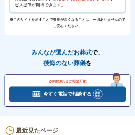
ビス提供が期待できます。
セレモニーホール悠陽は、浴室を完備しています。
夏はシャワーで汗を流し、冬はお湯で温まっていただ
※このサイトを通すことで費用が高くなることは、一切ありませんので
けます。
ご安心ください。
シャワーのためにスーパー銭湯や自宅に戻ると移動す
る手間がかかりますが、移動する手間を省けて、大変
便利です。
みんなが選んだお葬式
で、
後悔のない葬儀
を
セレモニーホール悠陽は、1日1組完全貸切の斎場で
す。
浴室も他の利用者の目を気にする必要もなく、安心し
24
365
ご相談可能
時間
日
てご利用いただけます。
今すぐ電話で相談する
セレモニーホール悠陽は、浴室完備の斎場をお探しの
方にもおすすめです。
セレモニーホール悠陽のご利用時の注意点
最近見たページ