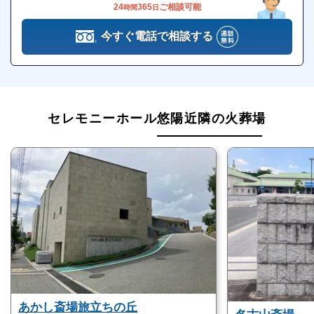
24
365
ご相談可能
時間
日
追加料金の心配がない総額費用を提示します
セレモニーホール悠陽の一日葬
人数・式場・火葬場などの各種条件やご要望、ご事情
今すぐ電話で相談する
セレモニーホール悠陽は「一日葬」に対応していま
にあわせて、お見積りを作成いたします。葬儀を施行
す。
する前に総額費用をご確認いただき、それぞれの内訳
をご説明します。その上で葬儀費用の総額にご納得い
セレモニーホール悠陽の一日葬のおすすめポイント
ただいてから施行いたしますのでご安心ください。
セレモニーホール悠陽近隣の火葬場
は、以下の通りです。
移動の負担を軽減できる
しっかり式がしたい
一日葬は通常2日かかる葬儀を1日間で済ませる葬儀の
ことをいいます。
通常の葬儀で執り行う通夜をせず、遺体の搬送・納
棺・告別式・出棺・火葬を1日で執り行います。
通常の葬儀より移動や時間の負担を軽減できます。
あかし斎場旅立ちの丘