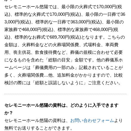
霊柩車で出棺して、火葬場到着後に荼毘（火葬）にふ
セレモニーホール悠陽では、最小限の火葬式で170,000円(税
す流れになります。
込)、標準的な火葬式で170,000円(税込)、最小限の一日葬で36
セレモニーホール悠陽周辺の火葬場としては「神戸市
3,000円(税込)、標準的な一日葬で363,000円(税込)、最小限の
立西神斎場」があります。
家族葬で468,000円(税込)、標準的な家族葬で468,000円(税
込)、標準的なお葬式で689,700円(税込)となります。こちらの
セレモニーホール悠陽の安置施設について
金額は、火葬料金などの火葬場関係費、式場料金、車両費
用、喪主供花、飲食接待費など、葬儀の規模に合わせて必要
自宅で安置できない場合、セレモニーホール悠陽の
霊
になるものを含めた「総額の目安」金額です。他の葬儀系ホ
安室で遺体の安置が可能
です。
ームページは「葬儀費用の一部のみ」記載されていることが
病院や介護施設等でお亡くなりの場合、寝台車による
多く、火葬場関係費…他、追加料金がかかりますので、比較
搬送サービスもご利用いただけます。
検討の際には「総額と誤認しないように」ご注意ください。
24時間年中無休かつ電話一本で病院から施設へ直接ご
安置を承ります。
親族控え室がございますので、付き添い安置も可能で
セレモニーホール悠陽の資料は、どのように入手できます
す。
か？
セレモニーホール悠陽の資料は、
お問い合わせフォーム
より
無料でお送りすることができます。
※掲載情報は、葬儀事業者の公式サイトなど、一般公