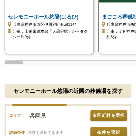
セレモニーホール悠陽のみを運営し、地元の方に多く
利用されています。
セレモニーホール悠陽(はるひ)
まごころ葬儀
地域の風習や慣習に則った葬儀も滞りなく執り行えま
兵庫県神戸市西区伊川谷町有瀬1144
兵庫県神戸市西区
す。
〇車：山陽電鉄本線「大蔵谷駅」からタク
〇車：ＪＲ神戸
シー約9分
約8分
セレモニーホール悠陽の直葬・火葬式
セレモニーホール悠陽は「直葬・火葬式」に対応して
います。
セレモニーホール悠陽の直葬・火葬式のおすすめポイ
セレモニーホール悠陽の近隣の葬儀場を探す
ントは、以下の通りです。
費用を最小限に抑えられる
兵庫県
市区町村を選択
エリア
直葬は通夜と告別式を執り行わずに火葬のみを執り行
います。
条件を選択
詳細条件
条件を選択できます
多くの場合、参列者はご家族やご親族のみで執り行わ