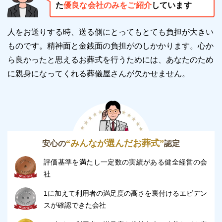
め天候等を気にする必要はございません。
た
優良な会社のみをご紹介
しています
また自宅葬の場合、通夜は冷暖房を完備していないお
人をお送りする時、送る側にとってもとても負担が大きい
部屋で行わなければならないケースも少なくありませ
ものです。精神面と金銭面の負担がのしかかります。
心か
ん。
ら良かったと思えるお葬式を行うためには、あなたのため
1時間以上の時間を過ごすことになるので、冷暖房の
に親身になってくれる葬儀屋さんが欠かせません。
有無も大きな負担になり得ます。
セレモニーホール悠陽は、冷暖房完備の斎場です。
式場・休憩室、どちらにも冷暖房が完備されているの
で、季節を問わず快適にお過ごしいただけます。
“みんなが選んだお葬式”
安心の
認定
評価基準を満たし一定数の実績がある健全経営の会
セレモニーホール悠陽はこのような方におすす
社
め
1に加えて利用者の満足度の高さを裏付けるエビデン
セレモニーホール悠陽は、以下に当てはまる方におす
スが確認できた会社
すめです。