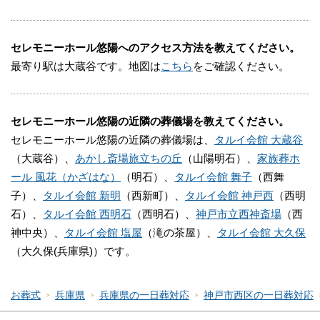
開されている情報を参照し編集したものです。
変更等、修正が必要な際には、
こちら
からお知らせく
セレモニーホール悠陽へのアクセス方法を教えてください。
ださい。
最寄り駅は大蔵谷です。地図は
こちら
をご確認ください。
セレモニーホール悠陽の近隣の葬儀場を教えてください。
セレモニーホール悠陽の近隣の葬儀場は、
タルイ会館 大蔵谷
（大蔵谷）、
あかし斎場旅立ちの丘
（山陽明石）、
家族葬ホ
ール 風花（かざはな）
（明石）、
タルイ会館 舞子
（西舞
子）、
タルイ会館 新明
（西新町）、
タルイ会館 神戸西
（西明
石）、
タルイ会館 西明石
（西明石）、
神戸市立西神斎場
（西
神中央）、
タルイ会館 塩屋
（滝の茶屋）、
タルイ会館 大久保
（大久保(兵庫県)）です。
お葬式
兵庫県
兵庫県の一日葬対応
神戸市西区の一日葬対応