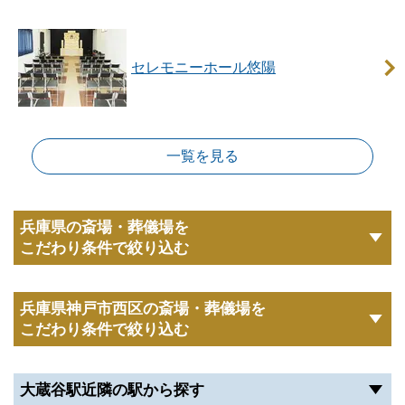
セレモニーホール悠陽ご利用時の注意点をご紹介いた
します。
セレモニーホール悠陽
セレモニーホール悠陽のご利用を検討される場
合はご相談ください
一覧を見る
無料でご相談を承ります。
電話番号「
0120-24-1234
」にお電話をお願いしま
す。
兵庫県の斎場・葬儀場を
24時間受付けていますので、早朝でも深夜でもかまい
こだわり条件で絞り込む
ません。
葬儀のことが何もわからなくても、お電話口でご状況
兵庫県神戸市西区の斎場・葬儀場を
をお伺いしながら適切にアドバイスいたします。
こだわり条件で絞り込む
セレモニーホール悠陽の駐車場について
大蔵谷駅近隣の駅から探す
セレモニーホール悠陽は、
駐車場を完備しています
。