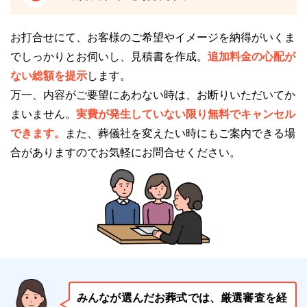
急須やお茶碗を完備しており、飲み物や食べ物をお召
し上がりながらゆっくり過ごせます。
お打合せにて、お客様のご希望やイメージを納得がいくま
個室なのでプライバシーにも配慮されており、安心し
でしっかりとお伺いし、見積書を作成。
追加料金の心配が
てお休みいただけます。
ない総額を提示
します。
万一、内容がご要望にあわない時は、お断りいただいてか
冷暖房を完備しています
まいません。
実費が発生していない限り無料でキャンセル
できます。
また、葬儀社を変えたい時にもご案内できる場
セレモニーホール悠陽は、
自宅での葬儀も可能です
。
合がありますのでお気軽にお問合せください。
慣れ親しんだ自宅で故人様をお見送りができる点は、
大きなメリットですが、デメリットもあります。
そのデメリットの1つとして参列者の方の負担が増え
ることがあげられます。
通夜の受付は自宅の外で行わなければならず、天候や
気候によっては大きな負担となります。
セレモニーホール悠陽は、斎場内で受付が完結するた
みんなが選んだお葬式では、厳選審査を経