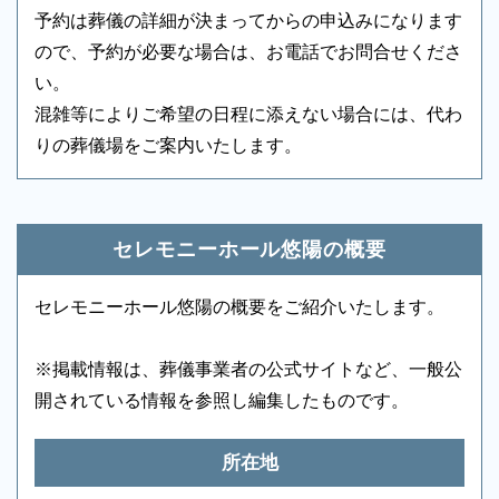
アメニティセット
-
冷蔵庫
-
予約は葬儀の詳細が決まってからの申込みになります
ので、予約が必要な場合は、お電話でお問合せくださ
テレビ
-
多目的トイレ
-
い。
バリアフリー意識
-
エントランス
-
混雑等によりご希望の日程に添えない場合には、代わ
りの葬儀場をご案内いたします。
ロビー
-
エレベーター
-
葬儀のことなら何でもお任せください
エスカレーター
-
車椅子貸出し
-
ご希望にあわせて葬儀の段取りを進めます。火葬場、
霊柩車などの手配をはじめ、必要な葬具（祭壇、棺、
セレモニーホール悠陽の概要
ドライアイス）などを、ご希望にあわせてご用意いた
します。また、市区役所への死亡届なども代行できま
セレモニーホール悠陽の概要をご紹介いたします。
す。まずはお電話ください。
※掲載情報は、葬儀事業者の公式サイトなど、一般公
開されている情報を参照し編集したものです。
所在地