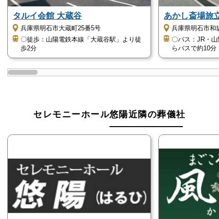
は、以下の通りです。
タルイ会館 大蔵谷
あかし斎場旅
家族や親族だけでお見送りができる
兵庫県明石市大蔵町25番5号
兵庫県明石市和坂
選べる2つの家族葬プラン
〇徒歩：山陽電鉄本線「大蔵谷駅」より徒
〇バス：JR・
歩2分
らバスで約10分
家族葬は一般葬と同様に通夜や告別式等の儀式を2日
間にかけて執り行います。
一般葬と異なりご近所の方や会社関係の方などを呼ば
ず家族や近親者だけでゆったりとお見送りをします。
セレモニーホール悠陽近隣の葬儀社
セレモニーホール悠陽には、2つの家族葬プランがあ
ります。
いずれのプランも祭壇など葬儀に必要なものがピック
アップされ、プラン内に含まれているので安心です。
セレモニーホール悠陽を運営する葬儀会社は明石市・
神戸市に密着して葬儀をサポートしています。