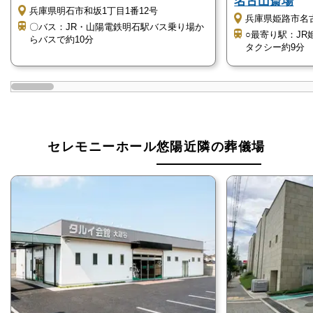
名古山斎場
一日葬は火葬式や直葬では省略する告別式を執り行う
兵庫県明石市和坂1丁目1番12号
兵庫県姫路市名古
ので、直葬・火葬式だけでは物足りないが、葬儀費用
〇バス：JR・山陽電鉄明石駅バス乗り場か
○最寄り駅：J
らバスで約10分
をおさえたいという方におすすめです。
タクシー約9分
上記の点を踏まえるとセレモニーホール悠陽の一日葬
は、以下に該当する方におすすめです。
葬儀費用の負担をおさえたい
セレモニーホール悠陽近隣の葬儀場
参列者数を少なくしたい
参列者の負担を減らしたい
セレモニーホール悠陽の家族葬
セレモニーホール悠陽は、現在主流となりつつある
「家族葬」に特化している斎場です。
セレモニーホール悠陽の家族葬のおすすめポイント