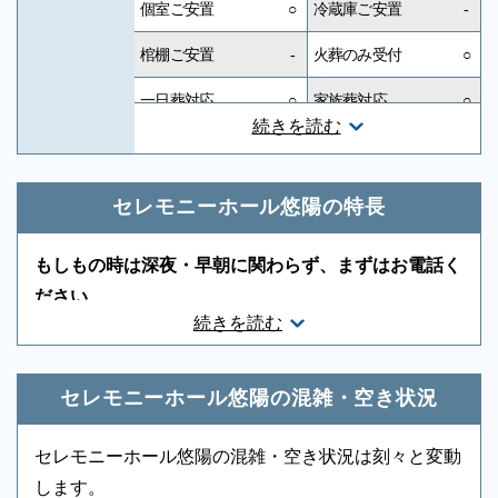
個室ご安置
○
冷蔵庫ご安置
-
棺棚ご安置
-
火葬のみ受付
○
一日葬対応
○
家族葬対応
○
続きを読む
一般葬対応
-
無宗教対応
-
神道対応
-
キリスト教対応
-
セレモニーホール悠陽の特長
友人葬対応
-
社葬対応
-
もしもの時は深夜・早朝に関わらず、まずはお電話く
葬祭ディレクター
-
近隣有料駐車場
-
ださい
続きを読む
ご状況・ご希望などをお伺いしながら段取りを進めま
音響、照明設備
-
相談スペース
-
す。病院などから故人を移動する車両（寝台車）の手
親族控室
○
宗教者控室
-
配、ご安置先（霊安室・安置室）などについても、ご
セレモニーホール悠陽の混雑・空き状況
参列者控室
-
シャワー
-
案内をいたします。
セレモニーホール悠陽の混雑・空き状況は刻々と変動
浴室
○
貸布団
-
します。