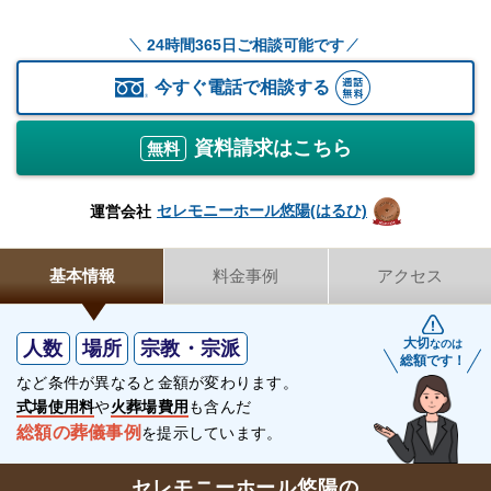
24時間365日ご相談可能です
今すぐ電話で相談する
資料請求はこちら
無料
セレモニーホール悠陽(はるひ)
運営会社
基本情報
料金事例
アクセス
大切
人数
場所
宗教・宗派
なのは
総額です！
など条件が異なると金額が変わります。
式場使用料
や
火葬場費用
も含んだ
総額の葬儀事例
を提示しています。
セレモニーホール悠陽の