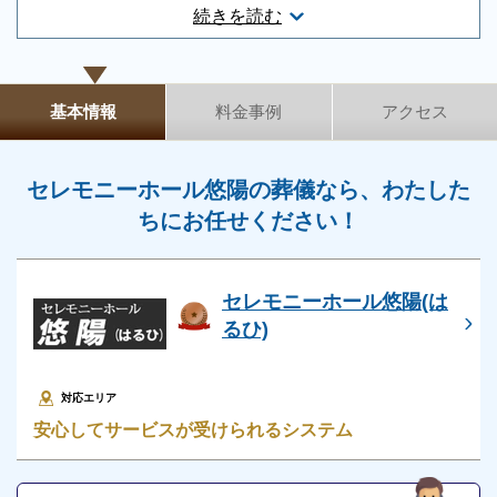
兵庫県神戸市西区伊川谷町有瀬1144
続きを読む
お問合せ・営業時間
ご相談は無料で承ります
非日常的な葬儀のこと。初めての方はもちろん、経験
基本情報
料金事例
アクセス
葬儀の相談
0120-24-1234
のある方でもわからないことが多いものです。少しで
参列等のお問合せ
0120-175-969
も不安や心配事があれば、些細と思われることでも遠
セレモニーホール悠陽の葬儀なら、わたした
慮なくご相談ください。相談によりイメージが浮かん
営業時間
24時間営業
ちにお任せください！
で理解が進めば、必要・不要の判断もつきやすくなり
定休日
年中無休
ます。
※2024/10/31時点
セレモニーホール悠陽(は
るひ)
セレモニーホール悠陽の葬儀の種類
対応エリア
安心してサービスが受けられるシステム
セレモニーホール悠陽で執り行える葬儀の種類をご紹
介いたします。