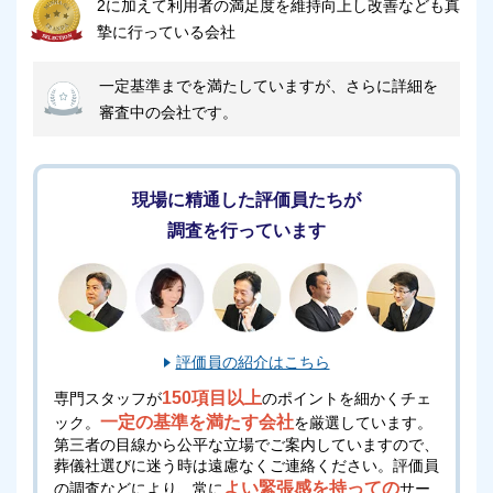
2に加えて利用者の満足度を維持向上し改善なども真
摯に行っている会社
完全貸切りの式場を利用したい方
一定基準までを満たしていますが、さらに詳細を
セレモニーホール悠陽は、1日1組完全貸切型の葬儀会
審査中の会社です。
館です。
他家の目を気にすることなく過ごせて、落ち着いた雰
囲気で故人様を見送れます。
現場に精通した評価員たちが
調査を行っています
セレモニーホール悠陽は「直葬」「一日葬」「家族
葬」と小規模葬儀に対応しており、ご家族やご親族の
みでお見送りをしたい方に最適です。
他の利用者の目を気にすることなく葬儀を執り行える
評価員の紹介はこちら
ので、家族だけでゆっくり過ごしたい方におすすめの
150項目以上
専門スタッフが
のポイントを細かくチェ
斎場です。
一定の基準を満たす会社
ック。
を厳選しています。
第三者の目線から公平な立場でご案内していますので、
葬儀社選びに迷う時は遠慮なくご連絡ください。
評価員
浴室完備の式場を利用したい方
よい緊張感を持っての
の調査などにより、常に
サー