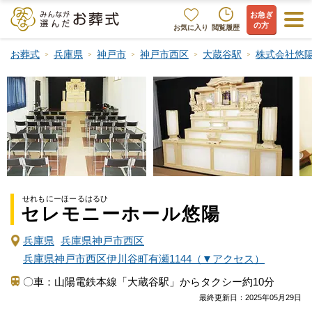
お急ぎ
の方
お気に入り
閲覧履歴
お葬式
兵庫県
神戸市
神戸市西区
大蔵谷駅
株式会社悠
せれもにーほーるはるひ
セレモニーホール悠陽
兵庫県
兵庫県神戸市西区
兵庫県神戸市西区伊川谷町有瀬1144（▼アクセス）
〇車：山陽電鉄本線「大蔵谷駅」からタクシー約10分
最終更新日：
2025年05月29日