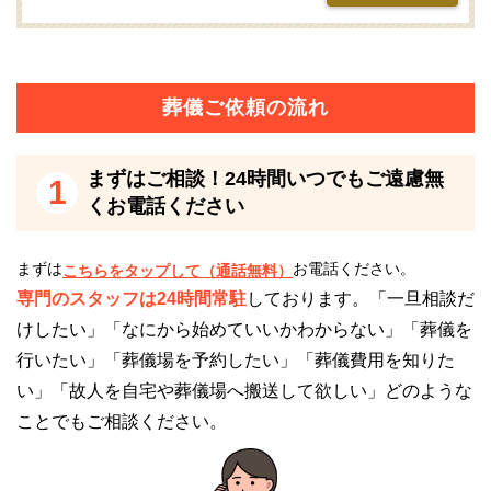
れます。
火葬式は通夜や香典返しに関する費用を削減でき、費
葬儀ご依頼の流れ
用を最小限に抑えられます。
まずはご相談！24時間いつでもご遠慮無
セレモニーホール悠陽の直葬・火葬式は、以下に該当
1
くお電話ください
する方におすすめです。
葬儀費用の負担を最小限におさえたい
まずは
お電話ください。
こちらをタップして（通話無料）
ご家族だけでお見送りをしたい
専門のスタッフは24時間常駐
しております。「一旦相談だ
けしたい」「なにから始めていいかわからない」「葬儀を
行いたい」「葬儀場を予約したい」「葬儀費用を知りた
セレモニーホール悠陽の詳細情報
い」「故人を自宅や葬儀場へ搬送して欲しい」どのような
ことでもご相談ください。
セレモニーホール悠陽の詳細情報をご紹介いたしま
す。