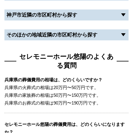
駐車可能台数は24台です。
神戸市近隣の市区町村から探す
建物前に駐車スペースがあって、広く停めやすくなっ
ています。
そのほかの地域近隣の市区町村から探す
セレモニーホール悠陽は、家族葬に対応可能な式場を
完備している斎場です。
セレモニーホール悠陽のよくあ
利用状況によっては、駐車場を利用できない可能性が
る質問
あるので、注意が必要です。
車で利用される方は、事前に式場の駐車場の利用状況
兵庫県の葬儀費用の相場は、どのくらいですか？
や付近のコインパーキングを調べておくことをおすす
兵庫県の火葬式の相場は20万円〜50万円です。
めします。
兵庫県の家族葬の相場は50万円〜150万円です。
兵庫県のお葬式の相場は90万円〜190万円です。
セレモニーホール悠陽の火葬場について
セレモニーホール悠陽には
火葬の設備はありません
。
セレモニーホール悠陽の葬儀費用は、どのくらいになります
そのため、お葬式の後に近隣の火葬場（火葬施設）に
か？