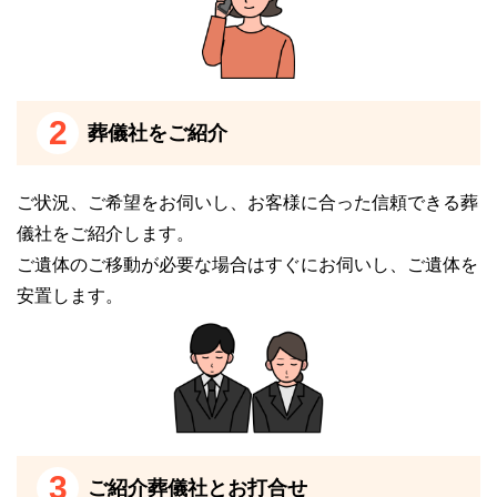
駐車場を完備しています
家族葬ホールは他の一般的な斎場よりも敷地が狭く、
駐車場がないという場合も少なくありません。
2
葬儀社をご紹介
セレモニーホール悠陽は、
駐車場を完備している
の
で、安心してご利用いただけます。
駐車可能台数は、24台です。
ご状況、ご希望をお伺いし、お客様に合った信頼できる葬
駐車場自体は建物の前にございます。
儀社をご紹介します。
施設の入口は車椅子対応となっており、車椅子の方も
ご遺体のご移動が必要な場合はすぐにお伺いし、ご遺体を
駐車場から移動しやすくなっています。
安置します。
セレモニーホール悠陽は、駐車場完備の式場を利用し
たい方におすすめです。
休憩室を完備しています
セレモニーホール悠陽は、
休憩室を完備しています
。
3
ご紹介葬儀社とお打合せ
休憩室は和室の広々としたお部屋です。