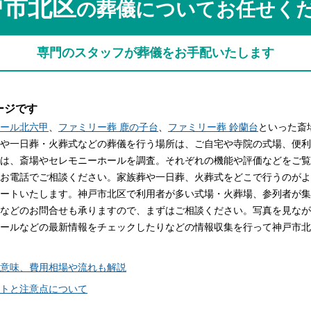
戸市北区
の葬儀についてお任せく
関西
関西
中国・四国
中国・四国
平均相場
専門のスタッフが葬儀をお手配いたします
九州・沖縄
九州・沖縄
ージです
ール北六甲
、
ファミリー葬 鹿の子台
、
ファミリー葬 鈴蘭台
といった斎
や一日葬・火葬式などの葬儀を行う場所は、ご自宅や寺院の式場、便利
は、斎場やセレモニーホールを調査。それぞれの機能や評価などをご覧
お電話でご相談ください。家族葬や一日葬、火葬式をどこで行うのがよ
ートいたします。神戸市北区で利用者が多い式場・火葬場、参列者が集
などのお問合せも承りますので、まずはご相談ください。写真を見なが
ールなどの最新情報をチェックしたりなどの情報収集を行って神戸市北
意味、費用相場や流れも解説
トと注意点について