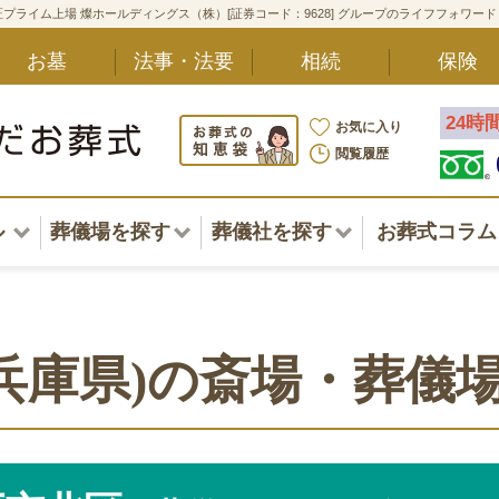
プライム上場 燦ホールディングス（株）[証券コード：9628] グループのライフフォワー
お墓
法事・法要
相続
保険
24時
お気に入り
閲覧履歴
ル
葬儀場を探す
葬儀社を探す
お葬式コラム
アル一覧
北海道
北海道
東北・甲信越・北陸
東北・甲信越・北陸
ポート
兵庫県)の斎場・葬儀
関東
関東
〜葬儀後まで
中部・東海
中部・東海
方