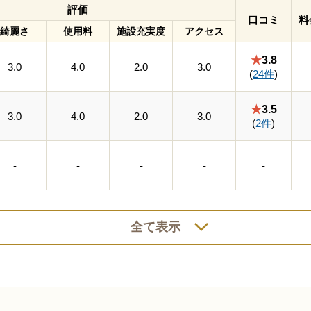
評価
口コミ
料
綺麗さ
使用料
施設充実度
アクセス
★
3.8
3.0
4.0
2.0
3.0
(
24件
)
★
3.5
3.0
4.0
2.0
3.0
(
2件
)
-
-
-
-
-
全て表示