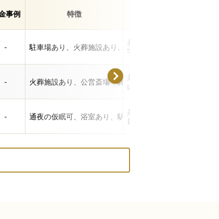
金事例
特徴
住所
兵庫県神戸市北区山田町下
-
駐車場あり、火葬施設あり、公営斎場・葬儀場
字中一里山14-1
兵庫県神戸市北区有馬町字
-
火葬施設あり、公営斎場・葬儀場
山1814
兵庫県神戸市北区有野中町
-
通夜の仮眠可、浴室あり、駅徒歩10分内、駐車場あり、
目17-26