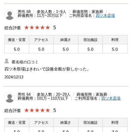
男性 68
参加人数：1~9人
葬儀形態：家族葬
葬儀費用：11万~20万以下
ご利用斎場名：
四ツ木斎場
★★★★★
5
総合評価
搬送・安置
アクセス
綺麗さ
宿泊施設
料理
5.0
5.0
5.0
5.0
5.0
匿名様の口コミ
四ツ木祭場はきれいで設備全般が新しかった。
2024/12/13
男性 64
参加人数：20~29人
葬儀形態：家族葬
葬儀費用：101万～110万以下
ご利用斎場名：
四ツ木斎場
★★★★★
5
総合評価
搬送・安置
アクセス
綺麗さ
宿泊施設
料理