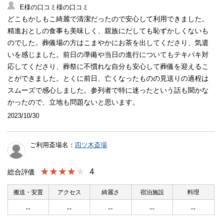
E様の口コミ様の口コミ
どこもかしもこ綺麗で清潔だったので安心して利用できました。
精進おとしの食事も美味しく、親族にだしても恥ずかしくないも
のでした。葬儀場の方はこまやかにお茶を出してくださり、気遣
いを感じました。前日の準備や当日の進行についてもテキパキ対
応してくださり、葬祭に不慣れな自分も安心して葬儀を迎えるこ
とができました。とくに前日、亡くなったものの見送りの過程は
スムーズで感心しました。参列者で特に迷ったという話も聞かな
かったので、立地も問題ないと思います。
2023/10/30
ご利用斎場名：
四ツ木斎場
★★★★
4
総合評価
搬送・安置
アクセス
綺麗さ
宿泊施設
料理
--
--
--
--
--