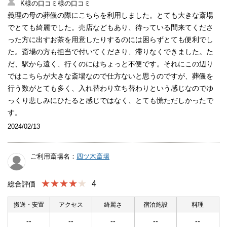
K様の口コミ様の口コミ
義理の母の葬儀の際にこちらを利用しました。とても大きな斎場
でとても綺麗でした。売店などもあり、待っている間来てくださ
った方に出すお茶を用意したりするのには困らずとても便利でし
た。斎場の方も担当で付いてくださり、滞りなくできました。た
だ、駅から遠く、行くのにはちょっと不便です。それにこの辺り
ではこちらが大きな斎場なので仕方ないと思うのですが、葬儀を
行う数がとても多く、入れ替わり立ち替わりという感じなのでゆ
っくり悲しみにひたると感じではなく、とても慌ただしかったで
す。
2024/02/13
ご利用斎場名：
四ツ木斎場
★★★★
4
総合評価
搬送・安置
アクセス
綺麗さ
宿泊施設
料理
--
--
--
--
--