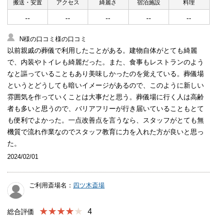
搬送・安置
アクセス
綺麗さ
宿泊施設
料理
--
--
--
--
--
N様の口コミ様の口コミ
以前親戚の葬儀で利用したことがある。建物自体がとても綺麗
で、内装やトイレも綺麗だった。また、食事もレストランのよう
なと謳っていることもあり美味しかったのを覚えている。葬儀場
というとどうしても暗いイメージがあるので、このように新しい
雰囲気を作っていくことは大事だと思う。葬儀場に行く人は高齢
者も多いと思うので、バリアフリーが行き届いていることもとて
も便利でよかった。一点改善点を言うなら、スタッフがとても無
機質で流れ作業なのでスタッフ教育に力を入れた方が良いと思っ
た。
2024/02/01
ご利用斎場名：
四ツ木斎場
★★★★
4
総合評価