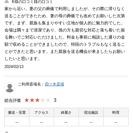
K様の口コミ様の口コミ
家から近い。妻の父の葬儀で利用しましたが、その際に滞りなく
送ることができたため、妻の母の葬儀でも改めてお願いした次第
です。まず、親族も集まりやすい立地が個人的に魅力的でした。
会場は隅々まで清潔であり、係の方も親切な対応と落ち着いた振
る舞いでご対応いただけました。料金も事前に相談した通りの金
額で収めることができましたので、特段のトラブルもなく送るこ
とができたと思います。また親族を送る機会が来ましたらお願い
したいと思います。
2024/02/13
ご利用斎場名：
四ツ木斎場
★★★
3
総合評価
搬送・安置
アクセス
綺麗さ
宿泊施設
料理
--
--
--
--
--