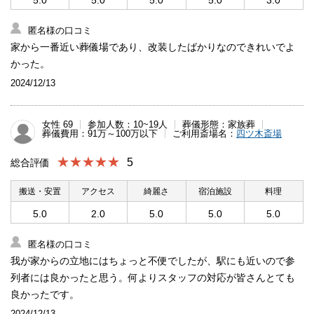
5.0
5.0
5.0
5.0
3.0
匿名様の口コミ
家から一番近い葬儀場であり、改装したばかりなのできれいでよ
かった。
2024/12/13
女性 69
参加人数：10~19人
葬儀形態：家族葬
葬儀費用：91万～100万以下
ご利用斎場名：
四ツ木斎場
★★★★★
5
総合評価
搬送・安置
アクセス
綺麗さ
宿泊施設
料理
5.0
2.0
5.0
5.0
5.0
匿名様の口コミ
我が家からの立地にはちょっと不便でしたが、駅にも近いので参
列者には良かったと思う。何よりスタッフの対応が皆さんとても
良かったです。
2024/12/13