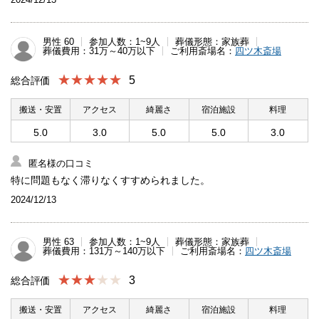
男性 60
参加人数：1~9人
葬儀形態：家族葬
葬儀費用：31万～40万以下
ご利用斎場名：
四ツ木斎場
★★★★★
5
総合評価
搬送・安置
アクセス
綺麗さ
宿泊施設
料理
5.0
3.0
5.0
5.0
3.0
匿名様の口コミ
特に問題もなく滞りなくすすめられました。
2024/12/13
男性 63
参加人数：1~9人
葬儀形態：家族葬
葬儀費用：131万～140万以下
ご利用斎場名：
四ツ木斎場
★★★
3
総合評価
搬送・安置
アクセス
綺麗さ
宿泊施設
料理