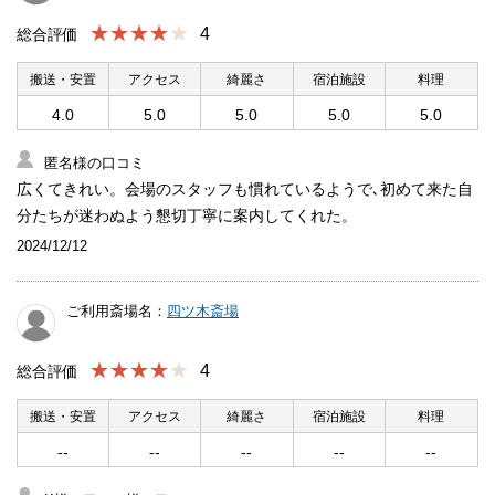
★★★★
4
総合評価
搬送・安置
アクセス
綺麗さ
宿泊施設
料理
4.0
5.0
5.0
5.0
5.0
匿名様の口コミ
広くてきれい。会場のスタッフも慣れているようで､初めて来た自
分たちが迷わぬよう懇切丁寧に案内してくれた。
2024/12/12
ご利用斎場名：
四ツ木斎場
★★★★
4
総合評価
搬送・安置
アクセス
綺麗さ
宿泊施設
料理
--
--
--
--
--