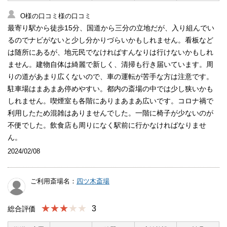
O様の口コミ様の口コミ
最寄り駅から徒歩15分、国道から三分の立地だが、入り組んでい
るのでナビがないと少し分かりづらいかもしれません。看板など
は随所にあるが、地元民でなければすんなりは行けないかもしれ
ません。建物自体は綺麗で新しく、清掃も行き届いています。周
りの道があまり広くないので、車の運転が苦手な方は注意です。
駐車場はまあまあ停めやすい。都内の斎場の中では少し狭いかも
しれません。喫煙室も各階にありまあまあ広いです。コロナ禍で
利用したため混雑はありませんでした。一階に椅子が少ないのが
不便でした。飲食店も周りになく駅前に行かなければなりませ
ん。
2024/02/08
ご利用斎場名：
四ツ木斎場
★★★
3
総合評価