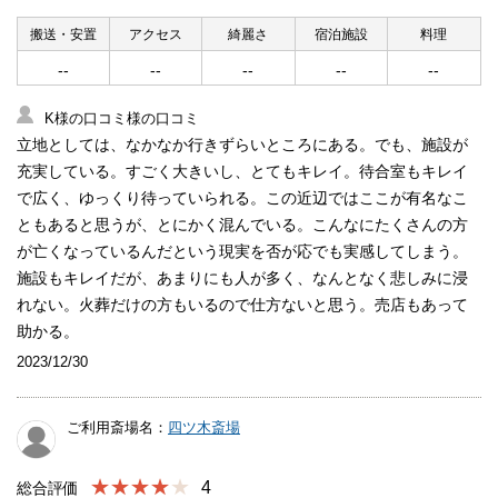
搬送・安置
アクセス
綺麗さ
宿泊施設
料理
--
--
--
--
--
K様の口コミ様の口コミ
立地としては、なかなか行きずらいところにある。でも、施設が
充実している。すごく大きいし、とてもキレイ。待合室もキレイ
で広く、ゆっくり待っていられる。この近辺ではここが有名なこ
ともあると思うが、とにかく混んでいる。こんなにたくさんの方
が亡くなっているんだという現実を否が応でも実感してしまう。
施設もキレイだが、あまりにも人が多く、なんとなく悲しみに浸
れない。火葬だけの方もいるので仕方ないと思う。売店もあって
助かる。
2023/12/30
ご利用斎場名：
四ツ木斎場
★★★★
4
総合評価