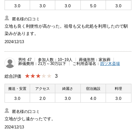
3.0
3.0
3.0
5.0
3.0
匿名様の口コミ
立地も良く利便性が高かった。祖母も父も此処を利用したので馴
染みがあります。
2024/12/13
男性 47
参加人数：10~19人
葬儀形態：家族葬
葬儀費用：21万～30万以下
ご利用斎場名：
四ツ木斎場
★★★
3
総合評価
搬送・安置
アクセス
綺麗さ
宿泊施設
料理
3.0
2.0
3.0
4.0
3.0
匿名様の口コミ
立地が少し遠かったです。
2024/12/13