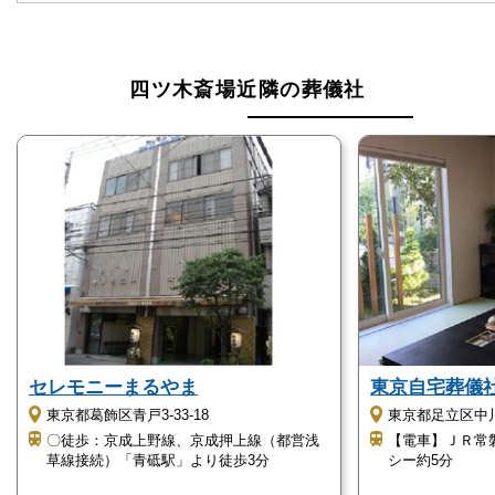
四ツ木斎場近隣の葬儀社
セレモニーまるやま
東京自宅葬儀社
東京都葛飾区青戸3-33-18
東京都足立区中川5
〇徒歩：京成上野線、京成押上線（都営浅
【電車】ＪＲ常
草線接続）「青砥駅」より徒歩3分
シー約5分