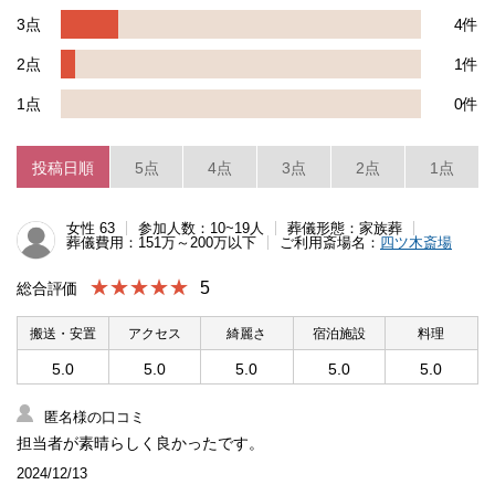
3点
4件
2点
1件
1点
0件
投稿日順
5点
4点
3点
2点
1点
女性 63
参加人数：10~19人
葬儀形態：家族葬
葬儀費用：151万～200万以下
ご利用斎場名：
四ツ木斎場
★★★★★
5
総合評価
搬送・安置
アクセス
綺麗さ
宿泊施設
料理
5.0
5.0
5.0
5.0
5.0
匿名様の口コミ
担当者が素晴らしく良かったです。
2024/12/13