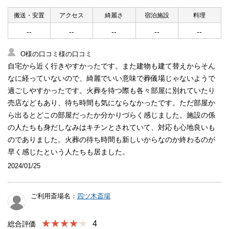
搬送・安置
アクセス
綺麗さ
宿泊施設
料理
--
--
--
--
--
O様の口コミ様の口コミ
自宅から近く行きやすかったです。また建物も建て替えからそん
なに経っていないので、綺麗でいい意味で葬儀場じゃないようで
過ごしやすかったです。火葬を待つ際も各々部屋に別れていたり
売店などもあり、待ち時間も気にならなかったです。ただ部屋か
ら出るとどこの部屋だったか分かりづらく感じました。施設の係
の人たちも身だしなみはキチンとされていて、対応も心地良いも
のでありました。火葬の待ち時間も新しいからなのか終わるのが
早く感じたという人たちも居ました。
2024/01/25
ご利用斎場名：
四ツ木斎場
★★★★
4
総合評価