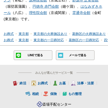
ノン
（青砥）、
源寿院会館
（京成立石）、
妙源寺 正覚会館
（堀切菖蒲園）、
円徳寺 赤門会館
（鐘ケ淵）、
はなみずきホ
ール
（八広）、
理性院会館
（京成関屋）、
霊通寺会館
（金町
(東京都)）です。
お葬式
東京都
東京都の火葬施設あり
葛飾区の火葬施設あり
お葬式
東京都
東京都の一日葬対応
葛飾区の一日葬対応
四
LINEで送る
メールで送る
みんなが選んだサービス一覧
終活
お葬式
お墓
法事・法要
相続
保険
もの整理
斎場手配センター