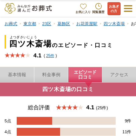
お急ぎ
の方
お気に入り
閲覧履歴
お葬式
東京都
23区
葛飾区
お花茶屋駅
四ツ木斎場
お
よつぎさいじょう
四ツ木斎場
のエピソード・口コミ
4.1
★★★★
(
25件
)
エピソード
基本情報
料金事例
アクセス
口コミ
四ツ木斎場の口コミ
4.1
総合評価
★★★★
(25件)
5点
9件
4点
11件