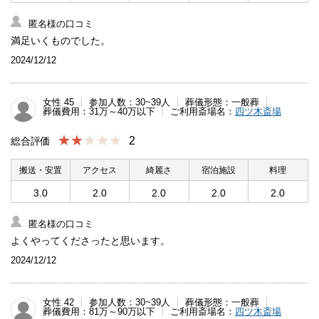
匿名様の口コミ
満足いくものでした。
2024/12/12
女性 45
参加人数：30~39人
葬儀形態：一般葬
葬儀費用：31万～40万以下
ご利用斎場名：
四ツ木斎場
★★
2
総合評価
搬送・安置
アクセス
綺麗さ
宿泊施設
料理
3.0
2.0
2.0
2.0
2.0
匿名様の口コミ
よくやってくださったと思います。
2024/12/12
女性 42
参加人数：30~39人
葬儀形態：一般葬
葬儀費用：81万～90万以下
ご利用斎場名：
四ツ木斎場