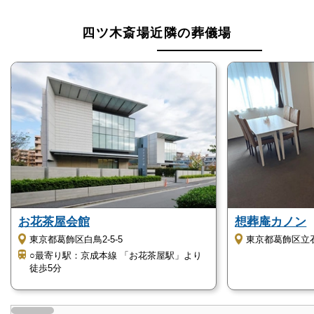
四ツ木斎場近隣の葬儀場
お花茶屋会館
想葬庵カノン
東京都葛飾区白鳥2-5-5
東京都葛飾区立石8
○最寄り駅：京成本線 「お花茶屋駅」より
徒歩5分