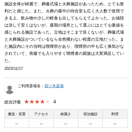
施設全体が綺麗で、葬儀式場と火葬施設があったため、とても便
利だと感じた。また、火葬の最中の待合室も広く大人数で使用で
きる上、飲み物や少しの軽食も出してもらえてよかった。お値段
は決して安くはないが、最期の場所として選ぶにはとても価値を
感じられる施設であった。立地はそこまで良くないが、葬儀式場
と火葬施設がついているなら全然構わない程度の立地だった。ま
た施設内にその当時は喫煙所があり、喫煙所の中も広く換気がな
されていて、喪服でも入りやすく喫煙者の親族は大変満足してい
た。
2023/11/17
ご利用斎場名：
四ツ木斎場
★★★★
4
総合評価
搬送・安置
アクセス
綺麗さ
宿泊施設
料理
--
--
--
--
--