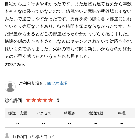
自宅から近く行きやすかったです。また建物も建て替えから年数
もそんなに経っていないので、綺麗でいい意味で葬儀場じゃない
みたいで過ごしやすかったです。火葬を待つ際も各々部屋に別れ
ていたり売店などもあり、待ち時間も気にならなかったです。た
だ部屋から出るとどこの部屋だったか分かりづらく感じました。
施設の係の人たちも身だしなみはキチンとされていて対応も心地
良いものでありました。火葬の待ち時間も新しいからなのか終わ
るのが早く感じたという人たちも居ました。
2023/12/05
ご利用斎場名：
四ツ木斎場
★★★★★
5
総合評価
搬送・安置
アクセス
綺麗さ
宿泊施設
料理
--
--
--
--
--
T様の口コミ様の口コミ