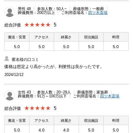
男性 48
参加人数：50人~
葬儀形態：一般葬
葬儀費用：200万以上
ご利用斎場名：
四ツ木斎場
★★★★★
5
総合評価
搬送・安置
アクセス
綺麗さ
宿泊施設
料理
5.0
5.0
5.0
5.0
5.0
匿名様の口コミ
価格は想定より高かったが、利便性は良かったです。
2024/12/12
女性 43
参加人数：20~29人
葬儀形態：家族葬
葬儀費用：91万～100万以下
ご利用斎場名：
四ツ木斎場
★★★★★
5
総合評価
搬送・安置
アクセス
綺麗さ
宿泊施設
料理
5.0
4.0
4.0
5.0
5.0