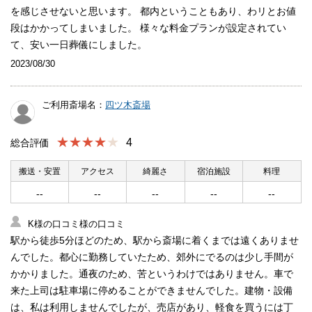
を感じさせないと思います。 都内ということもあり、わリとお値
段はかかってしまいました。 様々な料金プランが設定されてい
て、安い一日葬儀にしました。
2023/08/30
ご利用斎場名：
四ツ木斎場
★★★★
4
総合評価
搬送・安置
アクセス
綺麗さ
宿泊施設
料理
--
--
--
--
--
K様の口コミ様の口コミ
駅から徒歩5分ほどのため、駅から斎場に着くまでは遠くありませ
んでした。都心に勤務していたため、郊外にでるのは少し手間が
かかりました。通夜のため、苦というわけではありません。車で
来た上司は駐車場に停めることができませんでした。建物・設備
は、私は利用しませんでしたが、売店があり、軽食を買うには丁