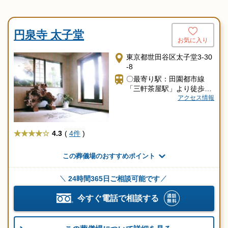
円泉寺 太子堂
お気に入り
東京都世田谷区太子堂3-30
-8
〇最寄り駅：田園都市線
「三軒茶屋駅」より徒歩15
分
アクセス情報
★★★★
4.3
(
4件
)
この葬儀場のおすすめポイント
24時間365日ご相談可能です
今すぐ電話で相談する