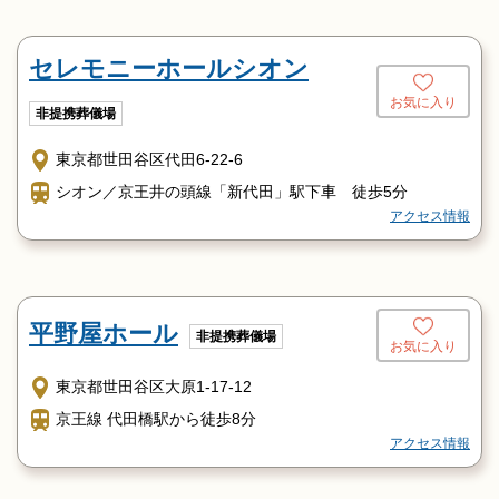
野沢龍雲寺下車
2.東横線、日比谷線の中目黒駅発野沢龍雲寺行循環バス→
セレモニーホールシオン
野沢龍雲寺下車
3.東横線の学芸大学で下車し、五反田駅発世田谷区民会館
お気に入り
非提携葬儀場
行→
野沢銀座で下車、歩道橋を渡る
東京都世田谷区代田6-22-6
4.井の頭線、新代田駅より大森駅行→野沢銀座下車
シオン／京王井の頭線「新代田」駅下車 徒歩5分
アクセス情報
◎小田急バス 小田急線下北沢駅前発駒沢陸橋行→
野沢銀座下車
平野屋ホール
非提携葬儀場
お気に入り
東京都世田谷区大原1-17-12
京王線 代田橋駅から徒歩8分
アクセス情報