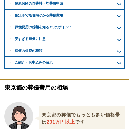
健康保険の埋葬料・
埋葬費申請
狛江市で
最低限かかる
葬儀費用
葬儀費用の
総額を知る
3つのポイント
安すぎる
葬儀に注意
葬儀の供花
の種類
ご紹介・
お申込みの流れ
東京都の葬儀費用の相場
東京都の葬儀でもっとも多い価格帯
は
201万円以上
です