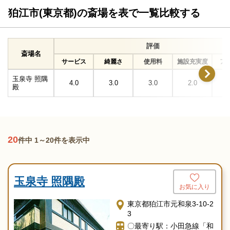
狛江市(東京都)の斎場を表で一覧比較する
評価
斎場名
サービス
綺麗さ
使用料
施設充実度
ア
玉泉寺 照隅
4.0
3.0
3.0
2.0
殿
20
件中 1～20件を表示中
玉泉寺 照隅殿
お気に入り
東京都狛江市元和泉3-10-2
3
〇最寄り駅：小田急線「和