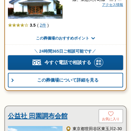
川駅」からタクシー約7分
アクセス情報
★★★★
3.5
(
2件
)
この葬儀場のおすすめポイント
24時間365日ご相談可能です
今すぐ電話で相談する
この葬儀場について詳細を見る
公益社 田園調布会館
お気に入り
東京都世田谷区東玉川2-30