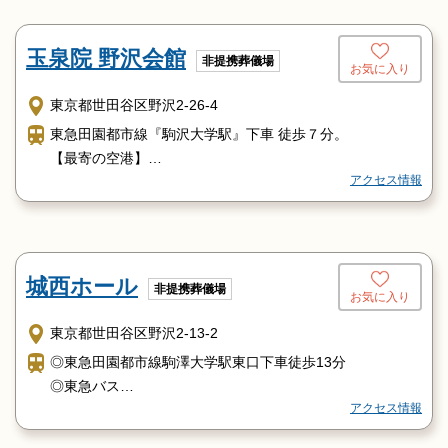
京王線［八幡山駅］より
京王バス希望が丘団地行き【八０１】
バス停５ッ目の船橋交番北バス停下車
玉泉院 野沢会館
非提携葬儀場
お気に入り
小田急バス希望が丘団地行き【歳２５】
バス停５ッ目の船橋交番バス停下車徒歩１分
東京都世田谷区野沢2-26-4
京王バス希望が丘団地行き【八０１】
東急田園都市線『駒沢大学駅』下車 徒歩７分。
バス停５ッ目の船橋交番北バス停下車
【最寄の空港】
アクセス情報
羽田空港より電車にて乗換え『渋谷駅』まで行き、東急田
園都市線『駒沢大学駅』下車 徒歩７分。
城西ホール
非提携葬儀場
お気に入り
東京都世田谷区野沢2-13-2
◎東急田園都市線駒澤大学駅東口下車徒歩13分
◎東急バス
アクセス情報
1.JR渋谷駅西ロターミナル32系統22番のりば野沢龍雲寺循
環バス→