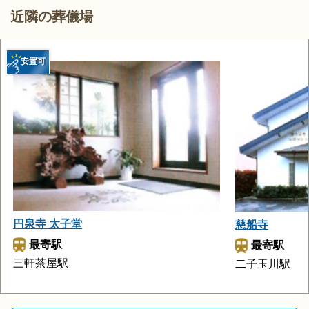
近隣の葬儀場
安置可
円泉寺 太子堂
慈船寺
最寄駅
最寄駅
三軒茶屋駅
二子玉川駅