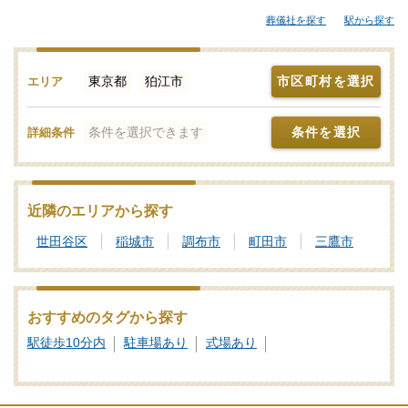
候補となります。狛江市内の式場でお葬式を行い周辺地域の火葬
葬儀社を探す
駅から探す
場に向けて出棺する流れが一般的ですが、地元に限らず近隣地域
で利便性のよい総合斎場を利用する方もいらっしゃいます。「み
んなが選んだお葬式」では、斎場やセレモニーホールを調査。そ
東京都
狛江市
市区町村を選択
エリア
れぞれの機能や評価などをご覧いただき、申込みの流れなど、ご
不明点があれば、些細と思われることでも遠慮なくお電話でご相
条件を選択できます
条件を選択
詳細条件
談ください。
葬儀と葬式、告別式の違いとは？葬儀の意味、費用相場や流れ
も解説
近隣のエリアから探す
家族葬の基礎知識｜費用や流れ、メリットと注意点について
世田谷区
稲城市
調布市
町田市
三鷹市
おすすめのタグから探す
駅徒歩10分内
駐車場あり
式場あり