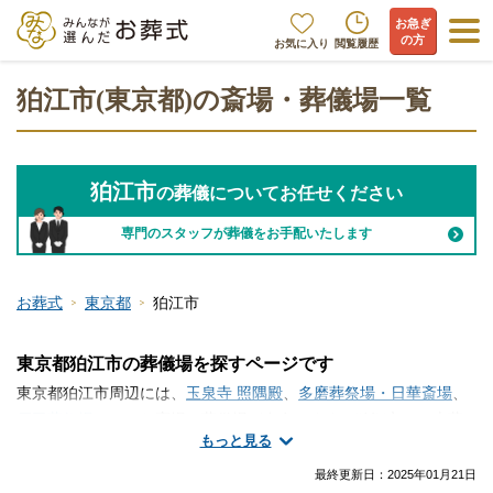
お急ぎ
の方
お気に入り
閲覧履歴
狛江市(東京都)の斎場・葬儀場一覧
狛江市
の葬儀についてお任せください
専門のスタッフが葬儀をお手配いたします
お葬式
東京都
狛江市
東京都狛江市の葬儀場を探すページです
東京都狛江市周辺には、
玉泉寺 照隅殿
、
多磨葬祭場・日華斎場
、
戸田葬祭場
といった斎場・葬儀場が存在します。狛江市には火葬
もっと見る
施設がないため近隣地域の火葬場を利用します。家族葬などの葬
儀を行う式場は、ご自宅や寺院の式場、セレモニーホールなどが
最終更新日：
2025年01月21日