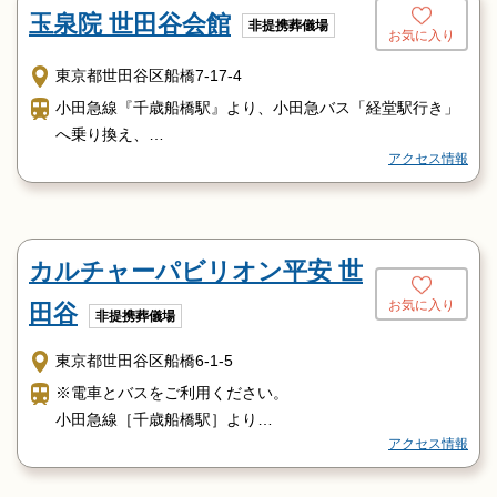
玉泉院 世田谷会館
非提携葬儀場
お気に入り
東京都世田谷区船橋7-17-4
小田急線『千歳船橋駅』より、小田急バス「経堂駅行き」
へ乗り換え、
アクセス情報
「宝性寺」バス停下車１分。
【最寄の空港】
羽田空港より、京急エアポート快特『品川駅』⇒
JR山手線外回り『新宿駅』⇒小田急線『千歳船橋駅』下
カルチャーパビリオン平安 世
車。
お気に入り
田谷
非提携葬儀場
東京都世田谷区船橋6-1-5
※電車とバスをご利用ください。
小田急線［千歳船橋駅］より
アクセス情報
小田急バス希望が丘団地行き【歳２５】
バス停５ッ目の船橋交番バス停下車徒歩１分