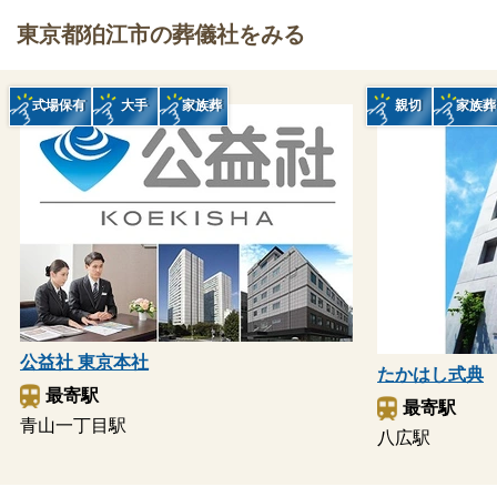
東京都狛江市の葬儀社をみる
式場保有
大手
家族葬
親切
家族葬
公益社 東京本社
たかはし式典
最寄駅
最寄駅
青山一丁目駅
八広駅