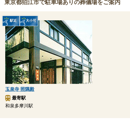
東京都狛江市で駐車場ありの葬儀場をご案内
駅近
大小可
玉泉寺 照隅殿
最寄駅
和泉多摩川駅