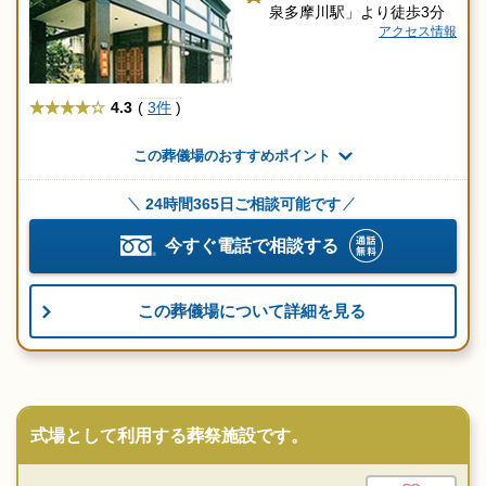
泉多摩川駅」より徒歩3分
アクセス情報
★★★★
4.3
(
3件
)
この葬儀場のおすすめポイント
24時間365日ご相談可能です
今すぐ電話で相談する
この葬儀場について詳細を見る
式場として利用する葬祭施設です。