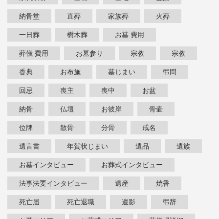
納骨堂
直葬
家族葬
火葬
一日葬
樹木葬
お墓 費用
葬儀 費用
お墓参り
宗教
宗教
香典
お布施
墓じまい
弔問
回忌
喪主
喪中
お盆
納骨
仏壇
お彼岸
骨壷
位牌
散骨
分骨
戒名
遺言書
年賀状じまい
遺品
遺族
お墓インタビュー
お葬式インタビュー
法事法要インタビュー
遺産
焼香
死亡届
死亡退職
遺影
弔辞