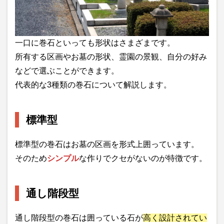
一口に巻石といっても形状はさまざまです。
所有する区画やお墓の形状、霊園の景観、自分の好み
などで選ぶことができます。
代表的な3種類の巻石について解説します。
標準型
標準型の巻石はお墓の区画を形式上囲っています。
そのため
シンプル
な作りでクセがないのが特徴です。
通し階段型
通し階段型の巻石は囲っている石が
高く設計されてい