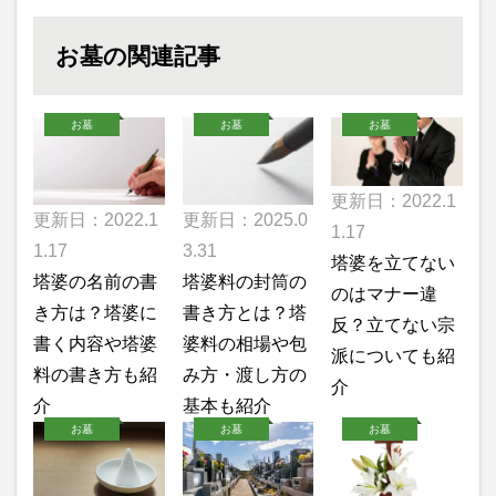
お墓の関連記事
お墓
お墓
お墓
更新日：2022.1
更新日：2022.1
更新日：2025.0
1.17
1.17
3.31
塔婆を立てない
塔婆の名前の書
塔婆料の封筒の
のはマナー違
き方は？塔婆に
書き方とは？塔
反？立てない宗
書く内容や塔婆
婆料の相場や包
派についても紹
料の書き方も紹
み方・渡し方の
介
介
基本も紹介
お墓
お墓
お墓