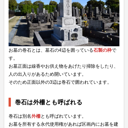
お墓の巻石とは、墓石の4辺を囲っている
石製の枠
で
す。
お墓正面は線香やお供え物をあげたり掃除をしたり、
人の出入りがあるため開いています。
そのため正面以外の3辺は巻石で囲われています。
巻石は外柵とも呼ばれる
巻石は別名
外柵
とも呼ばれています。
お墓を所有する永代使用権があれば区画内にお墓を建