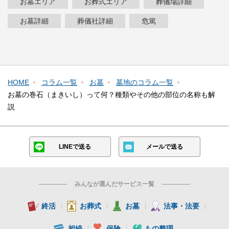
お墓エリア
お葬式エリア
葬儀場詳細
お墓詳細
葬儀社詳細
危篤
HOME
コラム一覧
お墓
墓地のコラム一覧
お墓の巻石（まきいし）って何？種類やその他の部位の名称も解
説
LINEで送る
メールで送る
みんなが選んだサービス一覧
終活
お葬式
お墓
法事・法要
相続
保険
もの整理