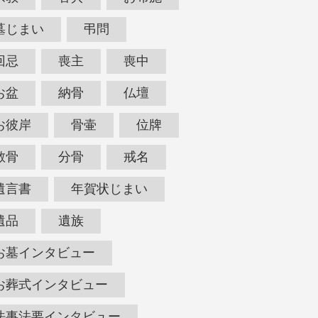
墓じまい
弔問
回忌
喪主
喪中
お盆
納骨
仏壇
お彼岸
骨壷
位牌
散骨
分骨
戒名
遺言書
年賀状じまい
遺品
遺族
お墓インタビュー
お葬式インタビュー
法事法要インタビュー