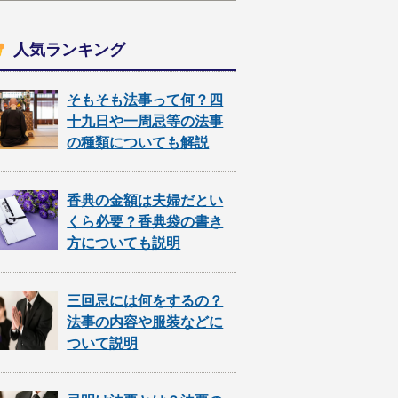
人気ランキング
そもそも法事って何？四
十九日や一周忌等の法事
の種類についても解説
香典の金額は夫婦だとい
くら必要？香典袋の書き
方についても説明
三回忌には何をするの？
法事の内容や服装などに
ついて説明