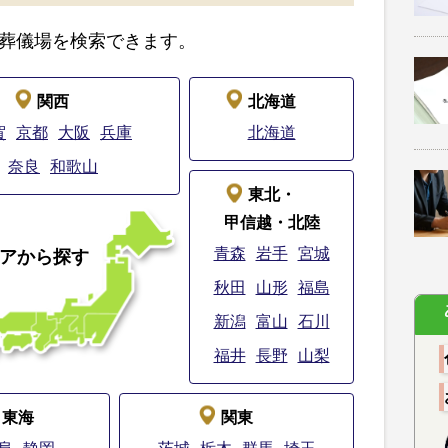
葬儀場を検索できます。
関西
北海道
賀
京都
大阪
兵庫
北海道
奈良
和歌山
東北・
甲信越・北陸
青森
岩手
宮城
アから探す
秋田
山形
福島
新潟
富山
石川
福井
長野
山梨
東海
関東