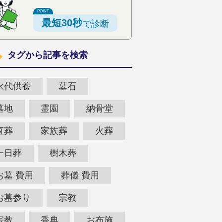
最短30秒
で診断
タグから記事を検索
永代供養
墓石
墓地
霊園
納骨堂
直葬
家族葬
火葬
一日葬
樹木葬
お墓 費用
葬儀 費用
お墓参り
宗教
宗教
香典
お布施