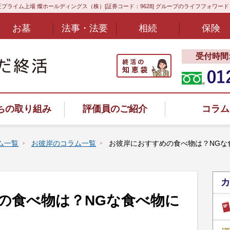
プライム上場 燦ホールディングス（株）[証券コード：9628] グループのライフフォワー
お墓
法事・法要
相続
保険
受付時間:8
ちの取り組み
評価員のご紹介
コラム
ム一覧
お彼岸のコラム一覧
お彼岸におすすめの食べ物は？NGな
カ
ヤル
の食べ物は？NGな食べ物に