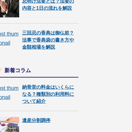
忌明け法要とは？法要の
内容と1日の流れを解説
三回忌の香典は御仏前？
法事で香典袋の書き方や
金額相場を解説
新着コラム
納骨堂の料金はいくらに
なる？種類別の利用料に
ついて紹介
遺産分割調停