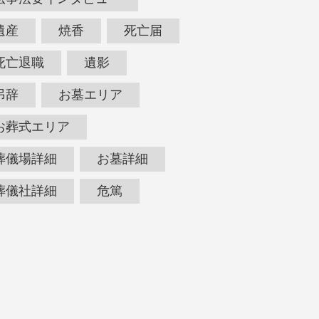
遺産
焼香
死亡届
死亡退職
遺影
弔辞
お墓エリア
お葬式エリア
葬儀場詳細
お墓詳細
葬儀社詳細
危篤