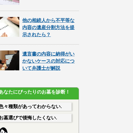
他の相続人から不平等な
内容の遺産分割方法を提
示されたら？
遺言書の内容に納得がい
かないケースの対応につ
いて弁護士が解説
あなたにぴったりのお墓を診断！
色々種類があってわからない.
お墓選びで後悔したくない.