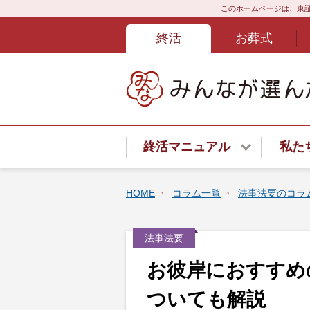
このホームページは、東証
終活
お葬式
終活マニュアル
私た
終活サービスご紹介
HOME
コラム一覧
法事法要のコラ
終活はじめてガイド
法事法要
終活あんしんよろず相談ダイ
お彼岸におすすめ
遺言書
ついても解説