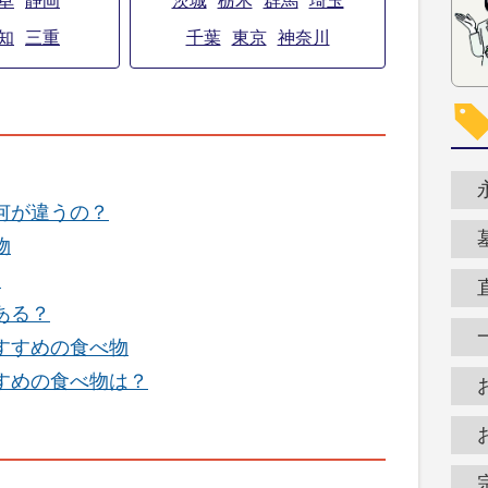
阜
静岡
茨城
栃木
群馬
埼玉
知
三重
千葉
東京
神奈川
何が違うの？
物
？
ある？
すすめの食べ物
すめの食べ物は？