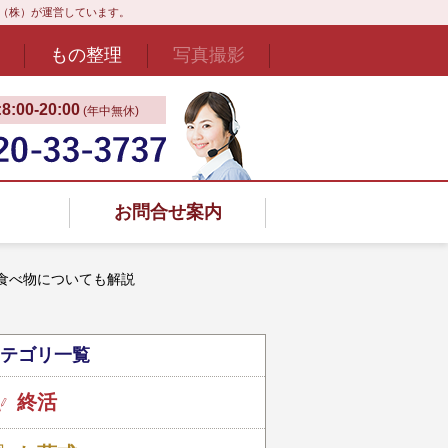
ド（株）が運営しています。
もの整理
写真撮影
:00‐20:00
(年中無休)
お問合せ案内
食べ物についても解説
テゴリ一覧
終活