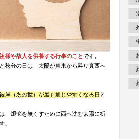
祖様や故人を供養する行事のこと
です。
と秋分の日は、太陽が真東から昇り真西へ
彼岸（あの世）が最も通じやすくなる日
と
は、煩悩を無くすために西へ沈む太陽に祈
す。