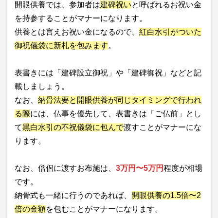
開眼供養では、参加者は
建碑祝い
と呼ばれるお祝い金
を持参することがマナーになります。
供養とは言えお祝い金になるので、
紅白水引がついた
御祝儀袋に新札を包みます
。
表書きには「建碑設立御祝」や「建碑御祝」などと記
載しましょう。
なお、
納骨法要と開眼供養が同じタイミングで行われ
る際
には、仏事を優先して、表書きは「ご仏前」とし
て
黒白水引の不祝儀袋に包んで
渡すことがマナーにな
ります。
なお、僧侶に渡すお布施は、
3万円〜5万円
程度が相場
です。
納骨式も一緒に行うのであれば、
開眼供養の1.5倍〜2
倍の金額
を包むことがマナーになります。