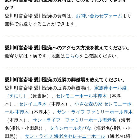
か？
愛川町営斎場 愛川聖苑の資料は、
お問い合わせフォーム
より
無料でお送りすることができます。
愛川町営斎場 愛川聖苑へのアクセス方法を教えてください。
最寄り駅は下溝です。地図は
こちら
をご確認ください。
愛川町営斎場 愛川聖苑の近隣の葬儀場を教えてください。
愛川町営斎場 愛川聖苑の近隣の葬儀場は、
家族葬ホール縁
（えにし）
（原当麻）、
セレモニーホール本厚木
（本厚
木）、
セレイエ厚木
（本厚木）、
小さな森の家 セレモニーホ
ール 本厚木
（本厚木）、
サン・ライフ ファミリーホール厚木
（本厚木）、
サン・ライフ ファミリーホール海老名
（海老
名(相鉄・小田急)）、
タウンホールえびな
（海老名(相鉄・小
田急)）、
サン・ライフ 海老名セレモニーホール
（海老名(相