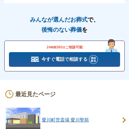
みんなが選んだお葬式
で、
後悔のない葬儀
を
24
365
ご相談可能
時間
日
今すぐ電話で相談する
最近見たページ
愛川町営斎場 愛川聖苑