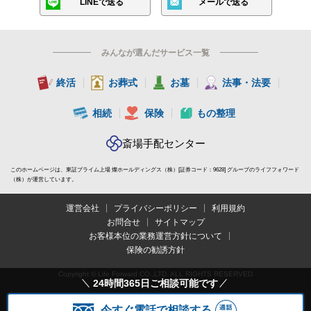
LINEで送る
メールで送る
みんなが選んだサービス一覧
終活
お葬式
お墓
法事・法要
相続
保険
もの整理
斎場手配センター
このホームページは、東証プライム上場 燦ホールディングス（株）[証券コード：9628] グループのライフフォワード
（株）が運営しています。
運営会社
プライバシーポリシー
利用規約
お問合せ
サイトマップ
お客様本位の業務運営方針について
保険の勧誘方針
Copyright © Life Forward CO.,LTD. ALL RIGHTS RESERVED
24時間365日ご相談可能です
今すぐ電話で相談する