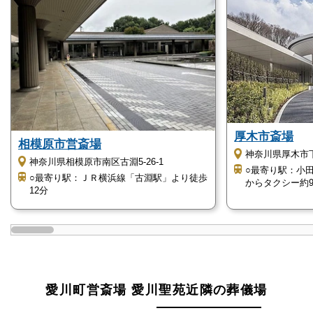
他の斎場と比較してどう違うのか、検討する際にお役
立てください。
公営斎場です
愛川町営斎場愛川聖苑が設立されたのは1997年で
す。
厚木市斎場
愛川町民の利便性が考慮された総合斎場のため、愛川
相模原市営斎場
神奈川県厚木市
町民の利用料は割安に設定されています。
神奈川県相模原市南区古淵5-26-1
○最寄り駅：小
○最寄り駅：ＪＲ横浜線「古淵駅」より徒歩
葬儀費用を安価にでき、火葬炉3基と葬儀式場が設備
からタクシー約
12分
されているため、愛川町民の暮らしには欠かせない斎
場となっています。
宗教・宗派不問です
愛川町営斎場愛川聖苑は公営斎場なので、特定の宗教
愛川町営斎場 愛川聖苑近隣の葬儀場
団体と親しい関係を築いていません。