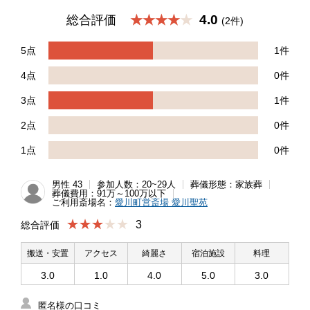
4.0
総合評価
★★★★
(2件)
5点
1件
4点
0件
3点
1件
2点
0件
1点
0件
男性 43
参加人数：20~29人
葬儀形態：家族葬
葬儀費用：91万～100万以下
ご利用斎場名：
愛川町営斎場 愛川聖苑
★★★
3
総合評価
搬送・安置
アクセス
綺麗さ
宿泊施設
料理
3.0
1.0
4.0
5.0
3.0
匿名様の口コミ