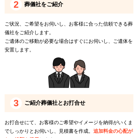
2
す。
葬儀社をご紹介
24時間受付けていますので、早朝でも深夜でもかまい
ご状況、ご希望をお伺いし、お客様に合った信頼できる葬
ません。
儀社をご紹介します。
葬儀のことが何もわからなくても、お電話口でご状況
ご遺体のご移動が必要な場合はすぐにお伺いし、ご遺体を
をお伺いしながら適切にアドバイスいたします。
安置します。
愛川町営斎場愛川聖苑の駐車場について
愛川町営斎場愛川聖苑は、大型の駐車場を完備してい
ます。
斎場から街道を隔てた正面には、第一駐車場があるほ
3
か、斎場の奥には第二駐車場もあります。
ご紹介葬儀社とお打合せ
2つの駐車場を合わせて、普通車230台と大型バス3台
も駐車可能です。
お打合せにて、お客様のご希望やイメージを納得がいくま
でしっかりとお伺いし、見積書を作成。
追加料金の心配が
愛川町営斎場愛川聖苑の火葬場について