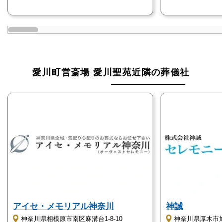
ち時間も寛いで過ごせます。
このように施設が充実している愛川町営斎場愛川聖苑
は、あらゆる層の利用者への配慮が行き届いた斎場と
なっています。
愛川町営斎場 愛川聖苑近隣の葬儀社
愛川町営斎場愛川聖苑はこのような方におすす
め
愛川町営斎場愛川聖苑がおすすめの方をご紹介しま
す。
家族だけで執り行いたい方
愛川町営斎場愛川聖苑には、120名も収容できる葬儀
式場が2室用意されています。
アイセ・メモリアル神奈川
神誠
大規模な一般葬も可能ですが、ご遺族や友人のみのご
神奈川県相模原市南区麻溝台1-8-10
神奈川県厚木市旭町
く親しい方のみで執り行う家族葬にも対応していま