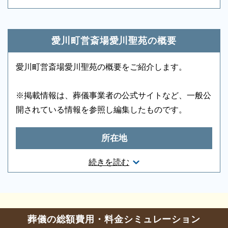
もしもの時は深夜・早朝に関わらず、まずはお電話く
エスカレーター
-
車椅子貸出し
-
ださい
・愛川町営斎場愛川聖苑では葬祭場（葬儀式
愛川町営斎場愛川聖苑の概要
ご状況・ご希望などをお伺いしながら段取りを進めま
場、待合室）を貸出しています。
す。病院などから故人を移動する車両（寝台車）の手
・休場日は、1月1日から1月3日までと施設
愛川町営斎場愛川聖苑の概要をご紹介します。
配、ご安置先（霊安室・安置室）などについても、ご
の管理上必要と認める日及び友引の日
案内をいたします。
・葬儀専用施設のため葬儀事業者を通じてご
※掲載情報は、葬儀事業者の公式サイトなど、一般公
利用いただく施設です。
開されている情報を参照し編集したものです。
・故人の死亡時の住所または使用者の住所が
町内にある場合に町内料金を適用
所在地
・町外の方もご利用になれますが利用料金が
愛川町民と異なりますのでご留意ください。
神奈川県愛甲郡愛川町棚沢941-1
続きを読む
お問合せ・営業時間
葬儀のことなら何でもお任せください
葬儀の相談
0120-24-1234
ご希望にあわせて葬儀の段取りを進めます。火葬場、
葬儀の総額費用・料金シミュレーション