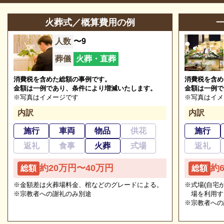
霊柩車などの手配をはじめ、必要な葬具（祭壇、棺、
参列等のお問合せ
046-285-9411
ドライアイス）などを、ご希望にあわせてご用意いた
火葬式／概算費用の例
営業時間
8:30~17:00
します。また、市区役所への死亡届なども代行できま
人数
〜9
1月1日～3日、友引、施設の
す。まずはお電話ください。
定休日
管理上必要と認める日
葬儀
火葬・直葬
消費税を含めた総額の事例です。
消費税を含め
※2024/03/20時点
金額は一例であり、条件により増減いたします。
金額は一例で
※写真はイメージです
※写真はイメ
内訳
内訳
愛川町営斎場愛川聖苑の葬儀の種類
施行
車両
物品
供花
施行
返礼
食事
火葬
式場
返礼
愛川町営斎場愛川聖苑の葬儀の種類をご紹介します。
ご相談は無料で承ります
約20万円〜40万円
約
総額
総額
非日常的な葬儀のこと。初めての方はもちろん、経験
愛川町営斎場愛川聖苑の一般葬
のある方でもわからないことが多いものです。少しで
※金額差は火葬場料金、棺などのグレードによる。
※式場(自宅
※宗教者への謝礼のみ別途
場を利用す
「一般葬」とは、古くからの伝統がある葬儀の種類
も不安や心配事があれば、些細と思われることでも遠
※宗教者への
で、葬儀の前夜に通夜が執り行われ、2日かけて全体
慮なくご相談ください。相談によりイメージが浮かん
の流れが執り行われる葬儀形態です。