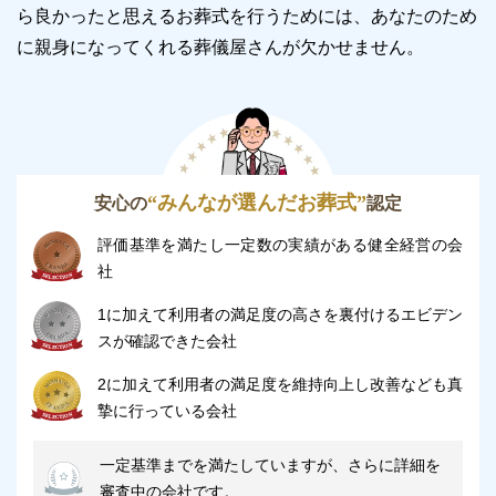
ら良かったと思えるお葬式を行うためには、あなたのため
宅での安置が難しい場合にはご利用ください。
に親身になってくれる葬儀屋さんが欠かせません。
霊安室は愛川町民だけではなく、町外の方も利用でき
ます。
ただし、料金は町民と町外の方では異なるので、その
点は注意が必要です。
“みんなが選んだお葬式”
霊安室でお預かりできるご遺体は、一度に3体までで
安心の
認定
す。
評価基準を満たし一定数の実績がある健全経営の会
もしも霊安室が一杯になっていた場合には、その他の
社
安置施設を探す必要があるのでご了承ください。
1に加えて利用者の満足度の高さを裏付けるエビデン
スが確認できた会社
※掲載情報は、葬儀事業者の公式サイトなど、一般公
2に加えて利用者の満足度を維持向上し改善なども真
開されている情報を参照し編集したものです。
摯に行っている会社
変更等、修正が必要な際には、
こちら
からお知らせく
ださい。
一定基準までを満たしていますが、さらに詳細を
審査中の会社です。