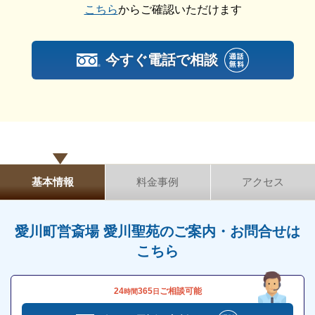
択するご家庭も増えています。
こちら
からご確認いただけます
愛川町営斎場愛川聖苑では一日葬にも対応しています
ので、ご安心ください。
今すぐ電話で相談
愛川町営斎場愛川聖苑の家族葬
「家族葬」とは近年主流になっている葬儀の種類の1
つで、一般葬と比較すると小規模な葬儀形態です。
親族と親しかったご友人やご家族の方で集まり、アッ
トホームな雰囲気にて故人を見送れます。
基本情報
料金事例
アクセス
ここ数年は新型コロナウイルス感染拡大の影響なども
愛川町営斎場 愛川聖苑のご案内・お問合せは
あり、最近は家族葬の需要が高まり、家族葬専門の葬
こちら
儀場も急増しています。
愛川町営斎場愛川聖苑でも家族葬が執り行えるので、
希望される方は相談時にお伝えください。
24
365
ご相談可能
時間
日