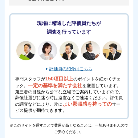
※斎場手配センターはこちら
愛川聖苑
現場に精通した評価員たちが
調査を行っています
評価員の紹介はこちら
150項目以上
専門スタッフが
のポイントを細かくチェ
一定の基準を満たす会社
ック。
を厳選しています。
第三者の目線から公平な立場でご案内していますので、
葬儀社選びに迷う時は遠慮なくご連絡ください。
評価員
よい緊張感を持っての
の調査などにより、常に
サー
ビス提供が期待できます。
※このサイトを通すことで費用が高くなることは、一切ありませんので
ご安心ください。