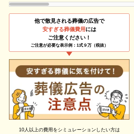
で理解が進めば、必要・不要の判断もつきやすくなり
伝統を大切にされている方にはおすすめのお葬式にな
ます。
ります。
他で散見される葬儀の広告で
安すぎる葬儀費用
には
一般葬では比較的大規模な葬儀になることも多く、制
ご注意ください！
限をせずに仕事関係の方やご近所の方まで幅広く参列
ご注意が必要な表示例：1式９万（税抜）
できることが特徴です。
愛川町営斎場愛川聖苑の一日葬
追加料金の心配がない総額費用を提示します
「一日葬」とは、本来は2日かけて執り行われる通夜
人数・式場・火葬場などの各種条件やご要望、ご事情
から葬儀、火葬までの流れを、通夜を省略して1日で
にあわせて、お見積りを作成いたします。葬儀を施行
完了させるお葬式です。
する前に総額費用をご確認いただき、それぞれの内訳
一日葬では通夜を省略するため仮眠の必要がなく、親
をご説明します。その上で葬儀費用の総額にご納得い
族や参列者の負担が軽減されます。
ただいてから施行いたしますのでご安心ください。
このメリットが現代に合っており、近年は一日葬を選
10人以上の費用をシミュレーションしたい方は