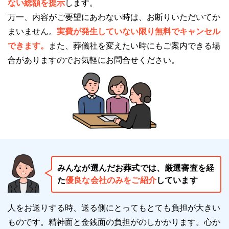
ない総額を提示
します。
愛川町営斎場愛川聖苑には、火葬施設が設置されてい
万一、内容がご要望にあわない時は、お断りいただいてか
ます。
まいません。
実費が発生していない限り無料でキャンセル
3基の火葬炉があり、2室の告別室と収骨室もありま
できます。
また、葬儀社を変えたい時にもご案内できる場
す。
合がありますのでお気軽にお問合せください。
火葬施設はどなたでも利用可能です。
ただし利用料金は、愛川町民と町外の方では、大きな
差があるので注意が必要です。
友引の日はお通夜は可能ですが、火葬はできません。
火葬を希望する場合は日付や曜日だけではなく、六曜
みんなが選んだお葬式では、厳選審査を経
も確認するようにしてください。
た
優良な会社のみをご紹介
しています
愛川町営斎場愛川聖苑の安置施設について
人をお送りする時、送る側にとってもとても負担が大きい
ものです。精神面と金銭面の負担がのしかかります。
心か
愛川町営斎場愛川聖苑には、安置施設があるため、自