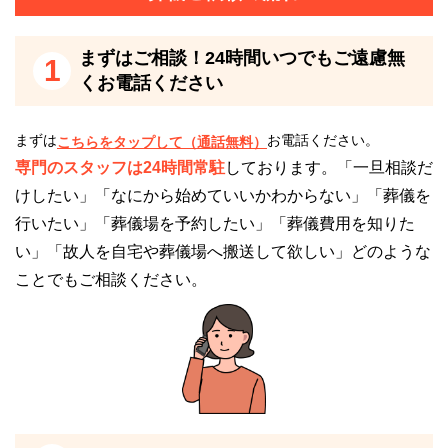
心身共に疲弊しているご遺族にとって、告別式後の移
動は思いのほかこたえるものですが、愛川聖苑なら、
まずはご相談！24時間いつでもご遠慮無
1
火葬場への移動の必要はありません。
くお電話ください
ご遺族の心身の負担を軽減したい方には、おすすめの
斎場と言えます。
まずは
お電話ください。
こちらをタップして（通話無料）
専門のスタッフは24時間常駐
しております。「一旦相談だ
けしたい」「なにから始めていいかわからない」「葬儀を
愛川町営斎場愛川聖苑のご利用時の注意点
行いたい」「葬儀場を予約したい」「葬儀費用を知りた
い」「故人を自宅や葬儀場へ搬送して欲しい」どのような
愛川町営斎場愛川聖苑のご利用時の注意点をご紹介し
ことでもご相談ください。
ます。
愛川町営斎場愛川聖苑のご利用を検討される場
合はご相談ください
無料でご相談を承ります。
電話番号「
0120-24-1234
」にお電話をお願いしま