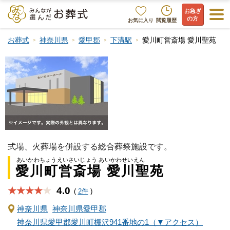
お急ぎ
の方
お気に入り
閲覧履歴
お葬式
神奈川県
愛甲郡
下溝駅
愛川町営斎場 愛川聖苑
式場、火葬場を併設する総合葬祭施設です。
あいかわちょうえいさいじょう あいかわせいえん
愛川町営斎場 愛川聖苑
4.0
★★★★
(
2件
)
神奈川県
神奈川県愛甲郡
神奈川県愛甲郡愛川町棚沢941番地の1（▼アクセス）