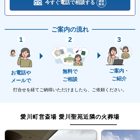
今すぐ電話で相談する
愛川町営斎場愛川聖苑の直葬・火葬式
「直葬・火葬式」とは、通夜や葬儀をせずに火葬のみ
が執り行われる葬儀形態です。
ご案内の流れ
必要最低限の費用と時間で故人を見送れることがメリ
1
2
3
ットではありますが、故人と過ごす最期の時間が短い
ため、賛否が分かれやすい葬儀形式です。
ご案内・
無料で
そのため、親族間でよく話し合ってから選択すること
お電話や
ご紹介
ご相談
メールで
をおすすめします。
愛川町営斎場愛川聖苑には火葬炉が設けられているの
打合せを経てご納得いただけましたら、ご依頼ください。
で、直葬・火葬式が執り行えます。
愛川町営斎場 愛川聖苑近隣の火葬場
愛川町営斎場愛川聖苑の詳細情報
愛川町営斎場愛川聖苑の詳細情報をご紹介します。