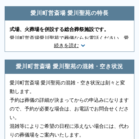
神道対応
○
キリスト教対応
○
愛川町営斎場 愛川聖苑の特長
友人葬対応
○
社葬対応
-
式場、火葬場を併設する総合葬祭施設です。
葬祭ディレクター
-
近隣有料駐車場
-
愛川町営斎場愛川聖苑で葬儀ならお電話ください。愛
続きを読む
川町営斎場愛川聖苑で通夜・葬儀・火葬までを一か所
音響、照明設備
-
相談スペース
-
で済ませることができます。少人数の家族葬や一般的
親族控室
○
宗教者控室
○
なお葬式が行われています。もしもの時は、申込み順
愛川町営斎場 愛川聖苑の混雑・空き状況
参列者控室
○
シャワー
-
になりますので取り急ぎお電話ください。迅速に手配
いたします。
愛川町営斎場 愛川聖苑の混雑・空き状況は刻々と変
浴室
-
貸布団
-
動します。
アメニティセット
-
冷蔵庫
-
予約は葬儀の詳細が決まってからの申込みになります
ので、予約が必要な場合は、お電話でお問合せくださ
テレビ
-
多目的トイレ
-
い。
バリアフリー意識
-
エントランス
-
混雑等によりご希望の日程に添えない場合には、代わ
りの葬儀場をご案内いたします。
ロビー
-
エレベーター
-