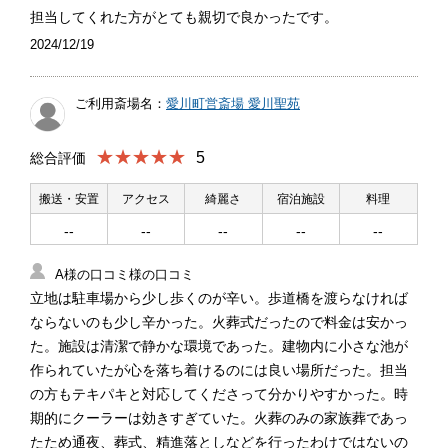
担当してくれた方がとても親切で良かったです。
2024/12/19
ご利用斎場名：
愛川町営斎場 愛川聖苑
★★★★★
5
総合評価
搬送・安置
アクセス
綺麗さ
宿泊施設
料理
--
--
--
--
--
A様の口コミ様の口コミ
立地は駐車場から少し歩くのが辛い。歩道橋を渡らなければ
ならないのも少し辛かった。火葬式だったので料金は安かっ
た。施設は清潔で静かな環境であった。建物内に小さな池が
作られていたが心を落ち着けるのには良い場所だった。担当
の方もテキパキと対応してくださって分かりやすかった。時
期的にクーラーは効きすぎていた。火葬のみの家族葬であっ
たため通夜、葬式、精進落としなどを行ったわけではないの