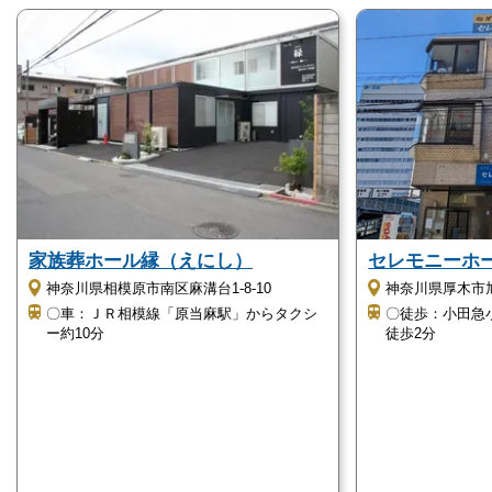
仏教の各宗派はもちろん、神道やキリスト教など、宗
教や宗派を問わずにどなたでも利用可能です。
特に信仰の無い方でも、問題なく利用できます。
バリアフリーに対応しています
愛川町営斎場愛川聖苑の建物内には段差が無く、バリ
アフリーに対応しています。
車椅子の方や足元に不安のある方でも、問題なく利用
家族葬ホール縁（えにし）
セレモニーホ
できます。
神奈川県相模原市南区麻溝台1-8-10
神奈川県厚木市旭町
また、授乳室も用意されているため、小さなお子様連
〇車：ＪＲ相模線「原当麻駅」からタクシ
〇徒歩：小田急
ー約10分
徒歩2分
れの方でも安心です。
待合室の近くには売店もあり、自動販売機も設置され
ています。
ちょっとした飲み物やお菓子を販売しているので、待