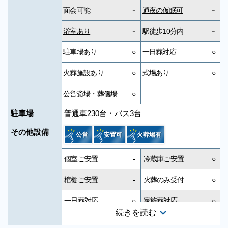
-
-
面会可能
通夜の仮眠可
-
-
浴室あり
駅徒歩10分内
駐車場あり
○
一日葬対応
○
火葬施設あり
○
式場あり
○
公営斎場・葬儀場
○
駐車場
普通車230台・バス3台
その他設備
公営
安置可
火葬場有
個室ご安置
-
冷蔵庫ご安置
○
棺棚ご安置
-
火葬のみ受付
○
一日葬対応
○
家族葬対応
○
続きを読む
一般葬対応
○
無宗教対応
○