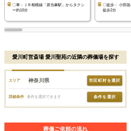
〇車：ＪＲ相模線「原当麻駅」からタクシ
〇徒歩： 小田
す。
ー約10分
徒歩2分
また、夜通しのお通夜にも対応可能です。
数名のご遺族なら、控え室での仮眠も可能です。
親しい身内だけで、ゆっくりと故人をお見送りしたい
方には、最適の斎場と言えます。
愛川町営斎場 愛川聖苑の近隣の葬儀場を探す
移動をせず一か所で済ませたい方
愛川町営斎場愛川聖苑には葬儀式場に加えて、火葬場
神奈川県
市区町村を選択
エリア
も併設しています。
そのため移動する必要なく、お通夜から告別式、火葬
条件を選択
詳細条件
条件を選択できます
までを一ヵ所で執り行えます。
葬儀式場と火葬場が別の場合、火葬に参列するご遺族
は、火葬場まで移動しなければなりません。
葬儀ご依頼の流れ